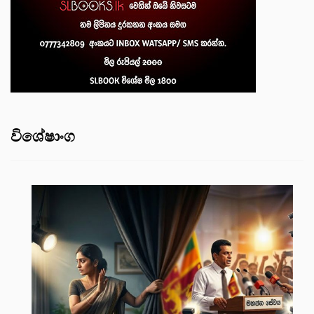
විශේෂාංග