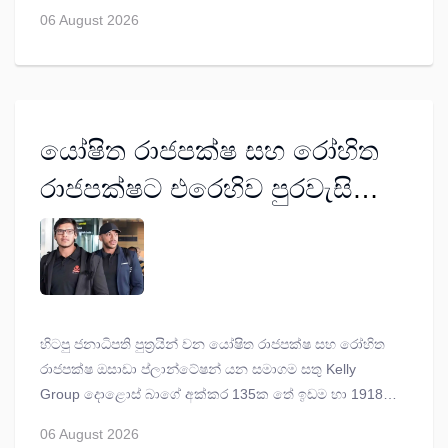
චෙලාගෝ ඇලෙක්සැන්ඩර් යන අය මරණයට පත්වී ඇත්තේ
06 August 2026
අපරාධයක් හේතුවෙන් ද යන්න විමර්ශන කර අධිකරණයට
වාර්තාවක් ගොනු කරන ලෙස කොටුව මහේස්ත්‍රාත් පසන්
අමරසේන කොළඹ දකුණ අපරාධ කොට්ඨාසය ජ්‍යෙෂ්ඨ
පොලිස් අධිකාරිවරයාට නියෝගයක් නිකුත් කළේ ය.
යෝෂිත රාජපක්ෂ සහ රෝහිත
රාජපක්ෂට එරෙහිව පුරවැසි
බලය අල්ලස් කොමිසමට
හිටපු ජනාධිපති පුත්‍රයින් වන යෝෂිත රාජපක්ෂ සහ රෝහිත
රාජපක්ෂ ඔසාඩා ප්ලාන්ටේෂන් යන සමාගම සතු Kelly
Group දොළොස් බාගේ අක්කර 135ක තේ ඉඩම හා 1918
ඉදි කරන ලද අක්කර භාගයක පමණ බංගලාව සහිත දේපළ
06 August 2026
අයථා ලෙස අත්පත් කරගෙන ඇති බැවින් විමර්ශනයක් කරන