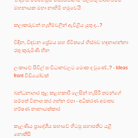
මහනායක මහා නාහිමි හමුවෙයි
කලාකරුවන් හැඟීම්වලින් ඇවිළිය යුතු ද...?
විඳින, විඳවන ප්‍රේමය සහ ජීවිතයේ හිස්බව හඳුනාගන්නා
රතු කුරුමිණි හීන
ලංකාවේ සිවිල් සංවිධානවලට මොක ද වුණේ..? - Ideas
front වීඩියෝවක්
බන්ධනාගාර තුළ කළහකාරී ලෙසින් හැසිරී තමන්ගේ
සම්පත් විනාශ කර ගන්න එපා - අධිකරණ අමාත්‍ය
හර්ෂණ නානායක්කාර
කැලණිය ප්‍රාදේශීය සභාවේ හිටපු සභාපතිට යළි
නොතීසි