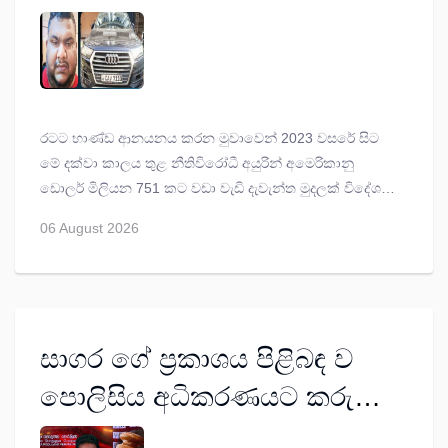
විදේශගත කළ ජිෆ්රි මොහොමඩ්
20වන දා දක්වා රිමාන්ඩ්
රටට භාණ්ඩ ආනයනය කරන මුවාවෙන් 2023 වසරේ සිට
මේ දක්වා කාලය තුළ නීතිවිරෝධී අයුරින් අමෙරිකානු
ඩොලර් මිලියන 751 කට වඩා වැඩි දැවැන්ත මුදලක් විදේශ
රටවලට යැවූ බව කියන සිද්ධියට අදාලව මූල්‍ය විමර්ශන
06 August 2026
කොට්ඨාසය විසින් අත්අඩංගුවට ගත් ජාවාරම්කරුවෙකු වන
ජිෆ්රි මොහොමඩ් නමැත්තා අද අධිකරණයට ඉදිරිපත්
කිරීමෙන් අනතුරුව නමැත්තා ලබන 20වනදා දක්වා රක්ෂිත
බන්ධනාගාරගත කිරීමට කොළඹ ප්‍රධාන මහෙස්ත්‍රාත් අසංග
එස්. බෝදරගම අද (06) නියෝග කළේ ය.
සාගර ගේ ප්‍රකාශය පිළිබඳ ව
පොලිසිය අධිකරණයට කරුණු
දක්වයි