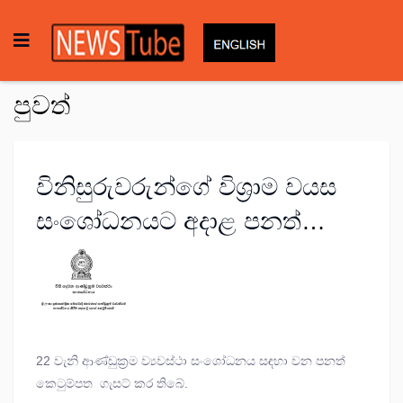
පුවත්
විනිසුරුවරුන්ගේ විශ්‍රාම වයස
සංශෝධනයට අදාළ පනත්
කෙටුම්පත ගැසට් කෙරේ
22 වැනි ආණ්ඩුක්‍රම ව්‍යවස්ථා සංශෝධනය සඳහා වන පනත්
කෙටුම්පත ගැසට් කර තිබේ.