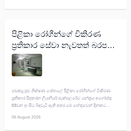
ලෙස අල්ලස දූෂණයට එරෙහි පුරවැසි බලය සංවිධානය
අල්ලස් කොමිසමෙන් ඉල්ලා ඇත.
පිළිකා රෝගීන්ගේ විකිරණ
ප්‍රතිකාර සේවා නැවතත් බරපතළ
බිඳවැටීමක්
මඩකළපුව ශික්ෂණ රෝහලේ පිළිකා රෝගීන්ගේ විකිරණ
ප්‍රතිකාර සිදුකරන ලියනියර් ඇක්සලරේට යන්ත්‍රය අගෝස්තු
03වන දා සිට බිඳවැටී ඇති අතර මේ හේතුවෙන් දිනකට
පිළිකා රෝගීන් 60කට ආසන්න ප්‍රමාණයක විකිරණ ප්‍රතිකාර
06 August 2026
සිදුකිරීම නවතා දමා ඇත.