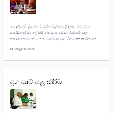
පොලිස්පති ප්‍රියන්ත වීරසූරිය පිළිබඳව ශ්‍රී ලංකා පොදුජන
පෙරමුණේ මහලේකම් නීතිඥ සාගර කාරියවසම් කළ
ප්‍රකාශය සම්බන්ධයෙන් මධ්‍යම අපරාධ විමර්ශන කාර්යංශය
විසින් 17661/2026 දරන නඩු අංකය යටතේ අද (06)
06 August 2026
කඩුවෙල මහේස්ත්‍රාත් අධිකරණයට කරුණු වාර්තා කර ඇත.
ප්‍රශංසාව පළ කිරීම