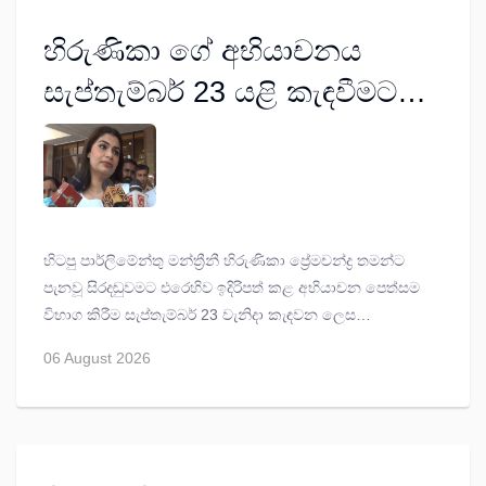
හිරුණිකා ගේ අභියාචනය
සැප්තැම්බර් 23 යළි කැඳවීමට
නියෝග
හිටපු පාර්ලිමේන්තු මන්ත්‍රීනී හිරුණිකා ප්‍රේමචන්ද්‍ර තමන්ට
පැනවූ සිරදඬුවමට එරෙහිව ඉදිරිපත් කළ අභියාචන පෙත්සම
විභාග කිරීම සැප්තැම්බර් 23 වැනිදා කැඳවන ලෙස
අභියාචනාධිකරණය විසින් අද (06) නියෝග කළේ ය.
06 August 2026