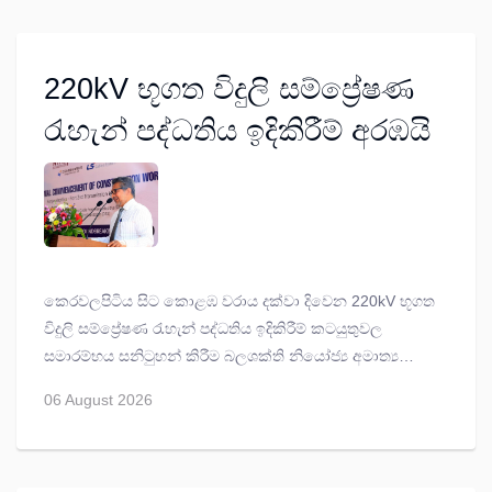
220kV භූගත විදුලි සම්ප්‍රේෂණ
රැහැන් පද්ධතිය ඉදිකිරීම් අරඹයි
කෙරවලපිටිය සිට කොළඹ වරාය දක්වා දිවෙන 220kV භූගත
විදුලි සම්ප්‍රේෂණ රැහැන් පද්ධතිය ඉදිකිරීම් කටයුතුවල
සමාරම්භය සනිටුහන් කිරීම බලශක්ති නියෝජ්‍ය අමාත්‍ය
අර්කම් ඉල්යාස් ගේ ප්‍රධානත්වයෙන් කෙරවලපිටිය ග්‍රිඩ්
06 August 2026
උපපොළ පිවිසුම අසල දී සිදු කළේ ය.