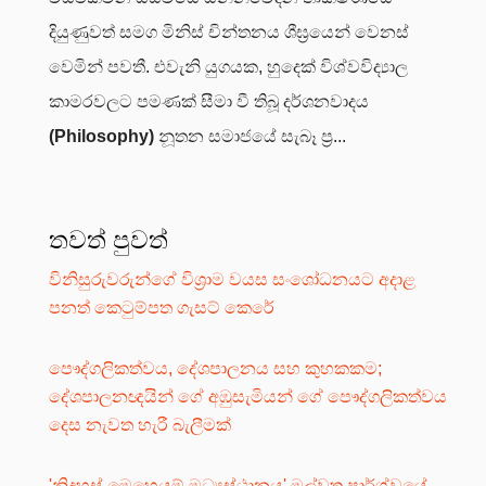
දියුණුවත් සමග මිනිස් චින්තනය ශීඝ්‍රයෙන් වෙනස්
වෙමින් පවතී. එවැනි යුගයක, හුදෙක් විශ්වවිද්‍යාල
කාමරවලට පමණක් සීමා වී තිබූ දර්ශනවාදය
(Philosophy)
නූතන සමාජයේ සැබෑ ප්‍ර...
තවත් පුවත්
විනිසුරුවරුන්ගේ විශ්‍රාම වයස සංශෝධනයට අදාළ
පනත් කෙටුම්පත ගැසට් කෙරේ
පෞද්ගලිකත්වය, දේශපාලනය සහ කුහකකම;
දේශපාලනඥයින් ගේ අඹුසැමියන් ගේ පෞද්ගලිකත්වය
දෙස නැවත හැරී බැලීමක්
'නිදහස් මෙහෙයුම් මධ්‍යස්ථානය' මල්වතු පාර්ශ්වයේ