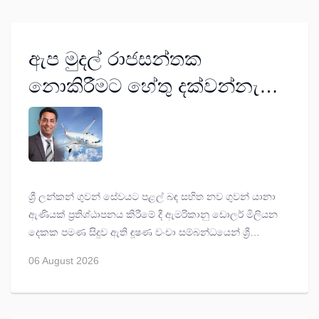
ඇප මුදල් රාජසන්තක
නොකිරීමට හේතු දක්වන්නැයි
නියෝග
ශ්‍රී ලන්කන් ගුවන් සේවයට පළල් බඳ සහිත නව ගුවන් යානා
ඇණියක් ප්‍රතිශ්ඨාපනය කිරීමේ දී ඇමරිකානු ඩොලර් මිලියන
දෙකක පමණ සිදුව ඇති ඳූෂණ වංචා සම්බන්ධයෙන් ශ්‍රී
ලන්කන් ගුවන් සේවයේ හිටපු විධායක නිලධාරී කපිල
06 August 2026
චන්ද්‍රසේන ගේ බිරිඳ වෙනුවෙන් තැබූ ඇප මුදල් රාජසන්තක
නොකිරීමට හේතු අවසන් වශයෙන් ලබන සැප්තැම්බර් මස
05 වනදා අධිකරණයට දැනුම් දෙන ලෙස කොටුව