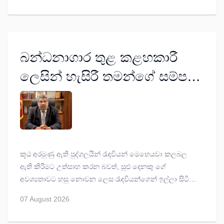
බන්ධනාගාර තුළ කළහකාරී
ලෙසින් හැසිරී තමන්ගේ සම්පත්
විනාශ කර ගන්න එපා -
අධිකරණ අමාත්‍ය හර්ෂණ
නානායක්කාර
කූඨ අරමුණු ඇති පුද්ගලයින් රැඳවියන් මෙහෙයවා කලබල
ඇති කිරීමට උත්සාහ කරන බවත්, සුළු දෙනකු ගේ
අවශ්‍යතාවට හසු නොවන ලෙස රැඳවියන්ගෙන් ඉල්ලා සිටින
බවත් අධිකරණ සහ ජාතික ඒකාබද්ධතා අමාත්‍ය, නීතිඥ
07 August 2026
හර්ෂණ නානායක්කාර පැවසී ය.