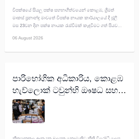
විපක්ෂයේ සියලු පක්ෂ සහභාගීත්වයෙන් කොළඹ, ශ්‍රීමත්
මාකස් ප්‍රනාන්දු මාවතේ විපක්ෂ නායක කාර්යාලයේ දී ජූලි
මස 23වන දින පක්ෂ නායක රැස්වීමක් කැඳවීමට ගත් පියවර
සම්බන්ධයෙන් සමගි ජන බලවේගයේ නායක, විපක්ෂ
06 August 2026
නායක සජිත් ප්‍රේමදාසට එක්සත් ජාතික පක්ෂ කෘත්‍යාධිකාරී
මණ්ඩලය ප්‍රශංසාව පළ කර සිටී.
පාරිභෝගික අධිකාරිය, කොළඹ
හැව්ලොක් ටවුන්හි ඖෂධ සහ
වෛද්‍ය උපකරණ ගබඩාවක්
වටලයි
නීත්‍යානුකූල ආනයන බලපත්‍ර නොමැතිව නීති විරෝධී ලෙස