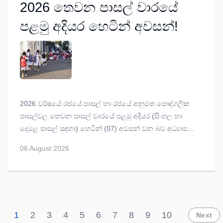
2026 තෙවන පාසල් වාරයේ
පළමු අදියර හෙටින් අවසන්!
2026 වර්ෂයේ රජයේ පාසල් හා රජයේ අනුමත පෞද්ගලික
පාසල්වල තෙවන පාසල් වාරයේ පළමු අදියර (සිංහල හා
දෙමළ පාසල් සඳහා) හෙටින් (07) අවසන් වන බව අධ්‍යාපන
අමාත්‍යංශය නිවේදනය කරනවා.
06 August 2026
1
2
3
4
5
6
7
8
9
10
Next