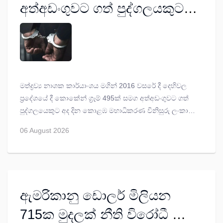
අත්අඩංගුවට ගත් පුද්ගලයකුට
ජීවිතාන්තය දක්වා සිර දඬුවම්
මත්ද්‍රව්‍ය නාශක කාර්යාංශය මගින් 2016 වසරේ දී දෙහිවල
ප්‍රදේශයේ දී කොකේන් ග්‍රෑම් 495ක් සමග අත්අඩංගුවට ගත්
පුද්ගලයෙකුට අද දින කොළඹ මහාධිකරණ විනිසුරු ලංකා
ජයරත්න මෙනවිය විසින් ජීවිතාන්තය දක්වා සිර දඬුවම් නියම
06 August 2026
කරන ලදී.
ඇමරිකානු ඩොලර් මිලියන
715ක මුදලක් නීති විරෝධී ලෙස