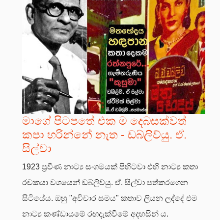
මාගේ පිටපතේ එක ම දෙබසක්වත්
කපා හරින්නේ නැත - ඩබ්ලිව්යු. ඒ.
සිල්වා
1923 ප්‍රවීණ නාට්‍ය සංගමයක් පිහිටවා එහි නාට්‍ය කතා
රචකයා වශයෙන් ඩබ්ලිව්යු. ඒ. සිල්වා පත්කරගෙන
සිටියේය. ඔහු "අවිචාර සමය" කතාව ලියන ලද්දේ එම
නාට්‍ය කණ්ඩායමේ රඟදැක්වීමේ අදහසින් ය.