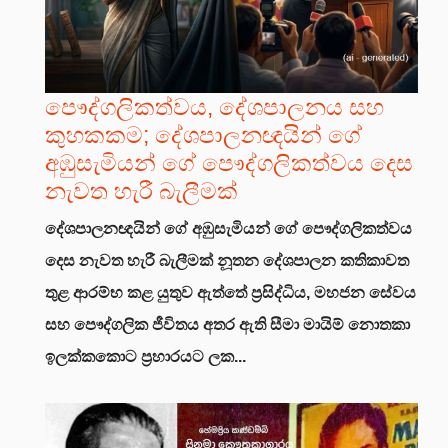
පෞද්ගලිකත්වය, දේශපාලනය සහ
කුහකකම; දේශපාලනඥයින් ගේ
අඹුසැමියන් ගේ පෞද්ගලිකත්වය දෙස
නැවත හැරී බැලීමක්
දේශපාලනඥයින් ගේ අඹුසැමියන් ගේ පෞද්ගලිකත්වය
දෙස නැවත හැරී බැලීමක්
නූතන දේශපාලන කතිකාවත
තුළ ආරම්භ කළ යුතුව ඇත්තේ ප්‍රසිද්ධිය, මහජන සේවය
සහ පෞද්ගලික ජීවිතය අතර ඇති සීමා මායිම් නොතකා
ඉලක්කකොට ප්‍රහාරයට ලක...