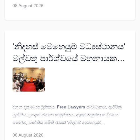
08 August 2026
'නිදහස් මෙහෙයුම් මධ්‍යස්ථානය'
මල්වතු පාර්ශ්වයේ මහනායක
මහා නාහිමි හමුවෙයි
දිනන දකුණ සාමූහිකය,
Free Lawyers
සංවිධානය, ආර්ථික
යුක්තිය උදෙසා ජනතා සාමූහිකය, ඇතුළු බහුජන සංවිධාන
මෙන්ම, වෘත්තීය සමිති රැසක් 'නිදහස් මෙහෙයුම්
මධ්‍යස්ථානය' ලෙස අද දින මල්වතු පාර්ශ්වයේ මහනායක
08 August 2026
මහා නාහිමියන් මුණ ගැසිණ.