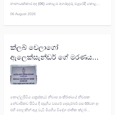
නානායක්කාර අද (06) කොළඹ අගරදගුරු මැදුරේදී කොළඹ
අගරදගුරු අතිඋතුම් මැල්කම් කාදිනල් රංජිත් හිමිපාණන්
06 August 2026
බැහැදැක විශේෂ සාකච්ඡාවක නිරත විය.
ක්ලබ් චෙලාගෝ
ඇලෙක්සැන්ඩර් ගේ මරණය
අපරාධයක් දැයි සොයන්න
නියෝග
කොල්ලුපිටිය ක්‍රෙස්කැට් නිවාස සංකීර්ණයේ නිවසක
නේවාසිකව සිටිය දී පසුගිය වසරේ දෙසැම්බර් මස 03වන දා
එහි මහලකින් ඇඳ වැටී මියගිය විදේශ ජාතික ක්ලබ්