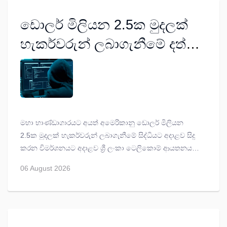
මහේස්ත්‍රාත් පසන් අමරසේන ඇපකරුවන් ට නියම කළේ ය.
ඩොලර් මිලියන 2.5ක මුදලක්
හැකර්වරුන් ලබාගැනීමේ දත්ත
පිටපත් කරයි
මහා භාණ්ඩාගාරයට අයත් අමෙරිකානු ඩොලර් මිලියන
2.5ක මුදලක් හැකර්වරුන් ලබාගැනීමේ සිද්ධියට අදාළව සිදු
කරන විමර්ශනයට අදාළව ශ්‍රී ලංකා ටෙලිකොම් ආයතනය
තාක්ෂණික කමිටුව රැස් වී දත්ත පිටපත් කරමින් සිටින බව
06 August 2026
අපරාධ පරීක්ෂණ දෙපාර්තමේන්තුව කොටුව මහේස්ත්‍රාත්
පසන් අමරසේන හමුවේ වැඩිදුර වාර්තාවක් ඉදිරිපත් කරමින්
දැනුම් දුන්නේය.