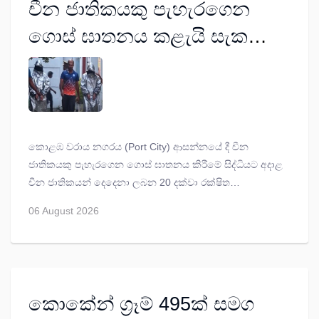
චීන ජාතිකයකු පැහැරගෙන
ගොස් ඝාතනය කළැයි සැක
තවත් චීන ජාතිකයන් දෙදෙනනු
ලබන 20 දක්වා රිමාන්ඩ්
කොළඹ වරාය නගරය (Port City) ආසන්නයේ දී චීන
ජාතිකයකු පැහැරගෙන ගොස් ඝාතනය කිරීමේ සිද්ධියට අදාළ
චීන ජාතිකයන් දෙදෙනා ලබන 20 දක්වා රක්ෂිත
බන්ධනාගාරගත කරන ලෙස කොළඹ අතිරේක මහේස්ත්‍රාත්
06 August 2026
ඖෂධ මිගාර මහත නියෝග කරයි.
කොකේන් ග්‍රෑම් 495ක් සමග