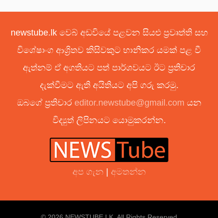
newstube.lk වෙබ් අඩවියේ පළවන සියළු ප්‍රවෘත්ති සහ
විශේෂාංග ආශ්‍රිතව කිසිවකුට හානිකර යමක් පළ වී
ඇත්නම් ඒ අගතියට පත් පාර්ශවයට ඊට ප්‍රතිචාර
දැක්වීමට ඇති අයිතියට අපි ගරු කරමු.
ඔබගේ ප්‍රතිචාර
editor.newstube@gmail.com
යන
විද්‍යුත් ලිපිනයට යොමුකරන්න.
අප ගැන
|
අමතන්න
© 2026 NEWSTUBE.LK. All Rights Reserved