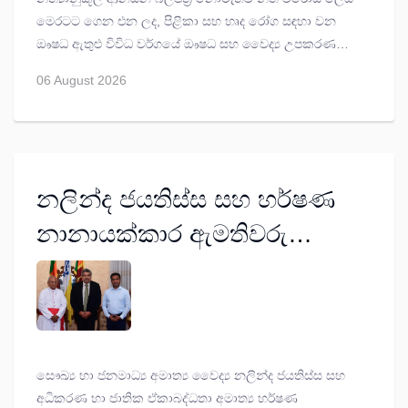
මෙරටට ගෙන එන ලද, පිළිකා සහ හෘද රෝග සඳහා වන
ඖෂධ ඇතුළු විවිධ වර්ගයේ ඖෂධ සහ වෛද්‍ය උපකරණ
තොගයක් ගබඩා කරගෙන සිටි කොළඹ හැව්ලොක් ටවුන්
06 August 2026
(Havelock Town) ප්‍රදේශයේ ස්ථානයක් පාරිභෝගික කටයුතු
පිළිබඳ අධිකාරියේ විමර්ශන නිලධාරීන් කණ්ඩායමක් විසින්
ඊයේ (2026 අගෝස්තු 05) වැටලීමට ලක්කරන ලදී.
නලින්ද ජයතිස්ස සහ හර්ෂණ
නානායක්කාර ඇමතිවරු
කාදිනල් රංජිත් හිමිපාණන්
හමුවෙති
සෞඛ්‍ය හා ජනමාධ්‍ය අමාත්‍ය වෛද්‍ය නලින්ද ජයතිස්ස සහ
අධිකරණ හා ජාතික ඒකාබද්ධතා අමාත්‍ය හර්ෂණ