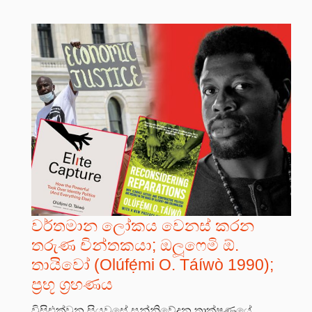
වර්තමාන ලෝකය වෙනස් කරන
තරුණ චින්තකයා; ඔලූෆෙමි ඕ.
තායිවෝ (Olúfẹ́mi O. Táíwò 1990);
ප්‍රභූ ග්‍රහණය
විසිඑක්වන සියවසේ සන්නිවේදන තාක්ෂණයේ