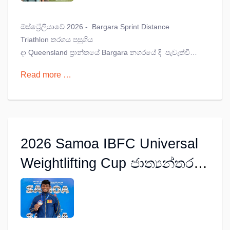
ගනී
ඕස්ට්‍රේලියාවේ 2026 - Bargara Sprint Distance
Triathlon තරගය පසුගිය
දා Queensland ප්‍රාන්තයේ Bargara නගරයේ දී පැවැත්විණි.
මෙම තරගයේ දී වයස් කාණ්ඩ 25-29 අංශයේ තරග කළ
Read more …
ෂේන් අමරසිංහ රන් පදක්කම දිනා ගැනීමට සමත් විය.
2026 Samoa IBFC Universal
Weightlifting Cup ජාත්‍යන්තර
බර ඉසිලීමේ තරගාවලියේ රිදී
පදක්කම කොළඹ
විශ්වවිද්‍යාලයේ පසිදු මාලවනට