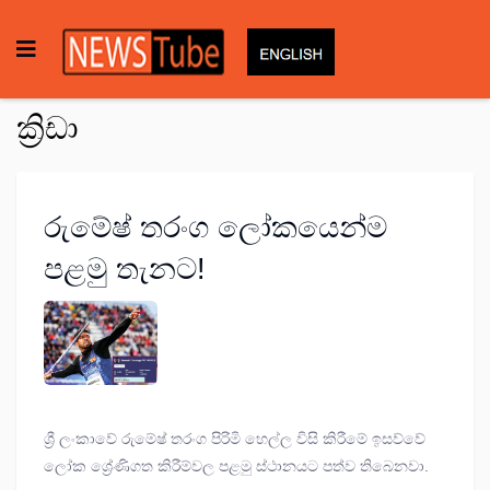
ක්‍රිඩා
රුමේෂ් තරංග ලෝකයෙන්ම
පළමු තැනට!
ශ්‍රී ලංකාවේ රුමේෂ් තරංග පිරිමි හෙල්ල විසි කිරීමේ ඉසව්වේ
ලෝක ශ්‍රේණිගත කිරීම්වල පළමු ස්ථානයට පත්ව තිබෙනවා.