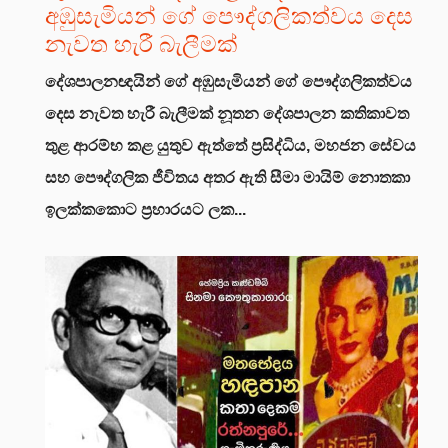
අඹුසැමියන් ගේ පෞද්ගලිකත්වය දෙස
නැවත හැරී බැලීමක්
දේශපාලනඥයින් ගේ අඹුසැමියන් ගේ පෞද්ගලිකත්වය
දෙස නැවත හැරී බැලීමක්
නූතන දේශපාලන කතිකාවත
තුළ ආරම්භ කළ යුතුව ඇත්තේ ප්‍රසිද්ධිය, මහජන සේවය
සහ පෞද්ගලික ජීවිතය අතර ඇති සීමා මායිම් නොතකා
ඉලක්කකොට ප්‍රහාරයට ලක...