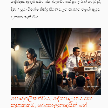
ප්‍රේමදාස ඇතුළු සමගි ජනබලවේගයේ ප්‍රභලයින් ගෙවුණු
දින 7 පුරා විශේෂ තීන්දු තීරණවලට රැසකට එළැඹි අයුරු
දැකගත හැකි විය...
පෞද්ගලිකත්වය, දේශපාලනය සහ
කුහකකම; දේශපාලනඥයින් ගේ