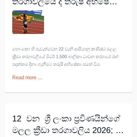
තරගාවලියේ දී තරුෂි අභිෂේකා
ලක් මව රනින් සරසයි
හොංකො හි පැවැත්වෙන 22 වැනි ආසියානු කණිෂ්ඨ මලල
ක්‍රීඩා තරගාවලියේ මීටර් 1,500 බාලිකා ධාවන තරගයේ රන්
පදක්කම දිනා ගැනීමට තරුෂි අභිෂේකා සමත් විය.
Read more …
12 වන ශ්‍රී ලංකා ප්‍රවීණයින්ගේ
මලල ක්‍රීඩා තරගාවලිය 2026;