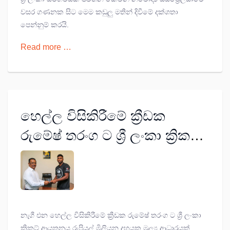
වසර ගණනක සිට මෙම කඩුලු මතින් දිවීමේ දක්ශතා
පෙන්නුම් කරයි.
Read more …
හෙල්ල විසිකිරීමේ ක්‍රීඩක
රුමේෂ් තරංග ට ශ්‍රී ලංකා ක්‍රිකට්
ආයතනයෙන් රුපියල්
මිලියන 10ක ප්‍රදානයක්
නැගී එන හෙල්ල විසිකිරීමේ ක්‍රීඩක රුමේෂ් තරංග ට ශ්‍රී ලංකා
ක්‍රිකට් ආයතනය රුපියල් මිලියන දහයක මූල්‍ය ආධාරයක්