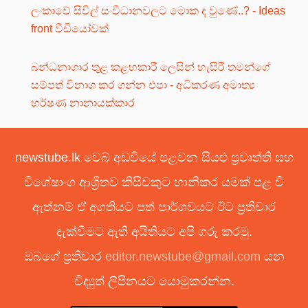
ලංකාවේ සිවිල් සංවිධානවලට මොක ද වුණේ..? - Ideas
front වීඩියෝවක්
බන්ධනාගාර තුළ කළහකාරී ලෙසින් හැසිරී තමන්ගේ
සම්පත් විනාශ කර ගන්න එපා - අධිකරණ අමාත්‍ය
හර්ෂණ නානායක්කාර
newstube.lk වෙබ් අඩවියේ පළවන සියළු ප්‍රවෘත්ති සහ
විශේෂාංග ආශ්‍රිතව කිසිවකුට හානිකර යමක් පළ වී
ඇත්නම් ඒ අගතියට පත් පාර්ශවයට ඊට ප්‍රතිචාර
දැක්වීමට ඇති අයිතියට අපි ගරු කරමු.
ඔබගේ ප්‍රතිචාර
editor.newstube@gmail.com
යන
විද්‍යුත් ලිපිනයට යොමුකරන්න.