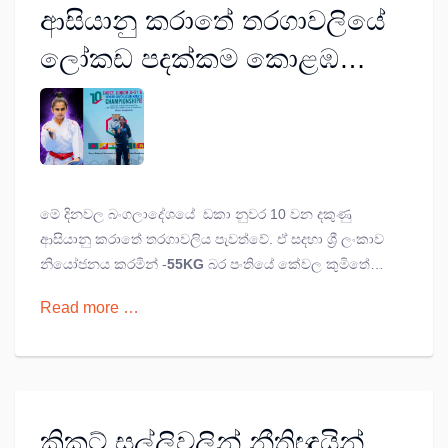
ආසියානු කරාතේ තරගාවලියේ
ලෝකඩ පදක්කම කොළඹ
විශ්වවිද්‍යාලයේ නිතාෂා තරුශදීට
මේ දිනවල බංගලාදේශයේ ඩකා නුවර 10 වන දකුණු
ආසියානු ක‍රාතේ තරගාවලිය පැවත්වේ. ඒ සදහා ශ්‍රී ලංකාව
නියෝ­ජ­නය කරමින් -
55KG
බර පංතියේ කේවල කුමිතේ
ඉසව්වේ ලෝකඩ පදක්කම දිනා ගැනීමට නිතාෂා තරුශදී
Read more …
ක්‍රීඩිකාව සමත්වූවා ය.
ක්‍රිකට් සල්ලිවලින් නීතිඥයින්