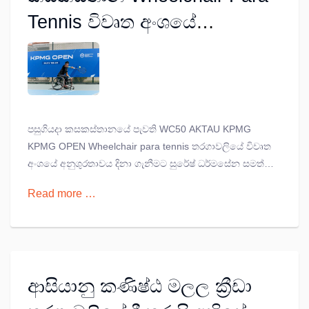
Tennis විවෘත අංශයේ
අනුශූරතාවය සුරේෂ්
ධර්මසේනට
පසුගියදා කසකස්තානයේ පැවති WC50 AKTAU KPMG
KPMG OPEN Wheelchair para tennis තරගාවලියේ විවෘත
අංශයේ අනුශුරතාවය දිනා ගැනීමට සුරේෂ් ධර්මසේන සමත්
විය. අවසන් තරගය සදහා මැලේසියානු ක්‍රීඩක Mohomad
Read more …
Yusoff ක්‍රීඩකයා සමග තියුණු තරගයකින් පසුව පලමු වටය 6
- 3 සහ දෙවැනි වටය 6 - 4 ලෙස සුරේෂ් ධර්මසේන
අනුශුරතාවය දිනා ගනී.
ආසියානු කණිෂ්ඨ මලල ක්‍රීඩා