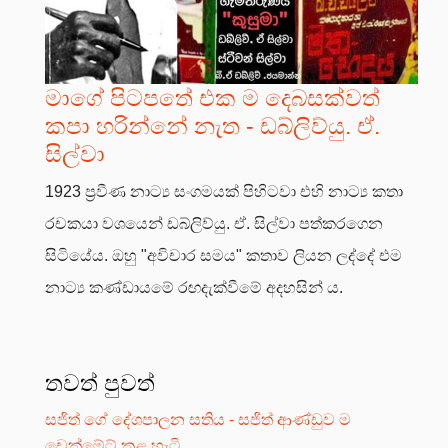
මාගේ පිටපතේ එක ම දෙබසක්වත්
කපා හරින්නේ නැත - ඩබ්ලිව්යු. ඒ.
සිල්වා
1923 ප්‍රවීණ නාට්‍ය සංගමයක් පිහිටවා එහි නාට්‍ය කතා
රචකයා වශයෙන් ඩබ්ලිව්යු. ඒ. සිල්වා පත්කරගෙන
සිටියේය. ඔහු "අවිචාර සමය" කතාව ලියන ලද්දේ එම
නාට්‍ය කණ්ඩායමේ රඟදැක්වීමේ අදහසින් ය.
තවත් පුවත්
සජිත් ගේ දේශපාලන සතිය - සජිත් ආණ්ඩුව ම
චෙක්මේට් කළ හැටි