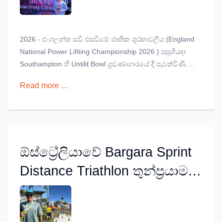
වරටත් සුරේන් පෙරේරාට...
2026 - එංගලන්ත සවි එසවීමේ ජාතික ශූරතාවලිය (England
National Power Lifiting Championship 2026 ) පසුගියදා
Southampton හි Untilit Bowl ශ්‍රවණාගාරයේ දී පැවත්විණි.
එහි දී දැනට වර්තමාන එංගලන්ත කණ්ඩායම නියෝජනය
Read more …
කරන ශ්‍රී ලංකා සම්භවයක් සහිත සුරේන් පෙරේරා කිලෝගෑම්
59 බර පන්තියේ විවෘත Classic අංශයේ රන් පදක්කම දිනා
ගැනීමට සමත් විය.
ඕස්ට්‍රේලියාවේ Bargara Sprint
Distance Triathlon තුන්ප්‍රයාම
තරගයේ රන් පදක්කම ශ්‍රී
ලංකාවේ ෂේන් අමරසිංහ දිනා