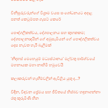
විනිසුරුවරුන්ගේ විශ්‍රාම වයස සංශෝධනයට අදාළ
පනත් කෙටුම්පත ගැසට් කෙරේ
පෞද්ගලිකත්වය, දේශපාලනය සහ කුහකකම;
දේශපාලනඥයින් ගේ අඹුසැමියන් ගේ පෞද්ගලිකත්වය
දෙස නැවත හැරී බැලීමක්
'නිදහස් මෙහෙයුම් මධ්‍යස්ථානය' මල්වතු පාර්ශ්වයේ
මහනායක මහා නාහිමි හමුවෙයි
කලාකරුවන් හැඟීම්වලින් ඇවිළිය යුතු ද...?
විඳින, විඳවන ප්‍රේමය සහ ජීවිතයේ හිස්බව හඳුනාගන්නා
රතු කුරුමිණි හීන