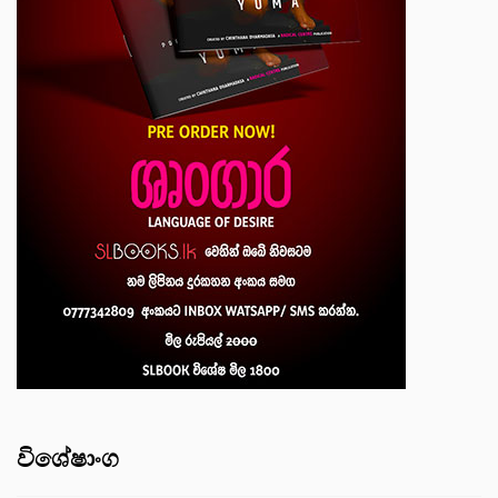
විශේෂාංග