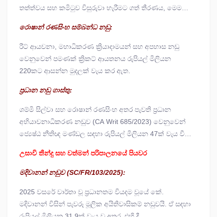
තත්ත්වය සහ කමිටුව විසුරුවා හැරීමට ගත් තීරණය, මෙම
අධික නීතිමය පිරිවැයට ප්‍රධානතම හේතුව වී ඇත.
රොෂාන් රණසිංහ සම්බන්ධ නඩු:
රීට් ආයචනා, මහාධිකරණ ක්‍රියාදාමයන් සහ අපහාස නඩු
වෙනුවෙන් පමණක් ක්‍රිකට් ආයතනය රුපියල් මිලියන
220කට ආසන්න මුදලක් වැය කර ඇත.
ප්‍රධාන නඩු ගාස්තු:
ශම්මි සිල්වා සහ රොෂාන් රණසිංහ අතර පැවති ප්‍රධාන
අභියාචනාධිකරණ නඩුව (CA Writ 685/2023) වෙනුවෙන්
ජ්‍යෙෂ්ඨ නීතිඥ මණ්ඩල සඳහා රුපියල් මිලියන 47ක් වැය වී
ඇති අතර, හිටපු උප සභාපති රවීන් වික්‍රමරත්න ඉදිරිපත් කළ
උසාවි තීන්දු සහ වත්මන් පරිපාලනයේ පියවර
නඩුව වෙනුවෙන් රුපියල් මිලියන 18.1ක් වැය කර ඇත.
මදිවානන් නඩුව (SC/FR/
103/2025):
2025 වසරේ වාර්තා වූ ප්‍රධානතම වියදම වූයේ කේ.
මදිවානන් විසින් පැවරූ මූලික අයිතිවාසිකම් නඩුවයි. ඒ සඳහා
රුපියල් මිලියන 31.9ක් වැය වූ අතර, එහි දී