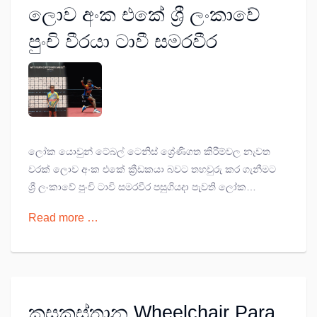
ලොව අංක එකේ ශ්‍රී ලංකාවේ
පුංචි වීරයා ටාවී සමරවීර
ලෝක යොවුන් ටේබල් ටෙනිස් ශ්‍රේණිගත කිරීම්වල නැවත
වරක් ලොව අංක එකේ ක්‍රීඩකයා බවට තහවුරු කර ගැනීමට
ශ්‍රී ලංකාවේ පුංචි ටාවි සමරවීර පසුගියදා පැවති ලෝක
ශ්‍රේණිගත කිරීම් තරගවල දී ශූරතාවය දිනා ගැනීමට සමත් විය.
Read more …
කසකස්‍තාන Wheelchair Para