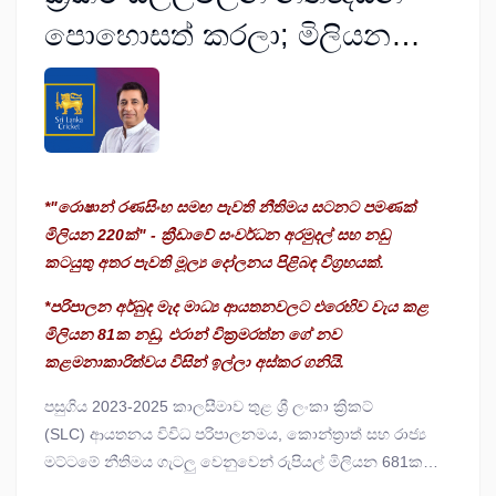
පොහොසත් කරලා; මිලියන
681ක ක්‍රිකට් නීති පිරිවැය
හෙළිවෙයි
*"රොෂාන් රණසිංහ සමඟ පැවති නීතිමය සටනට පමණක්
මිලියන 220ක්" - ක්‍රීඩාවේ සංවර්ධන අරමුදල් සහ නඩු
කටයුතු අතර පැවති මූල්‍ය දෝලනය පිළිබඳ විග්‍රහයක්.
*පරිපාලන අර්බුද මැද මාධ්‍ය ආයතනවලට එරෙහිව වැය කළ
මිලියන 81ක නඩු,
එරාන් වික්‍රමරත්න ගේ නව
කළමනාකාරිත්වය විසින් ඉල්ලා අස්කර ගනියි.
පසුගිය 2023-2025 කාලසීමාව තුළ ශ්‍රී ලංකා ක්‍රිකට්
(SLC) ආයතනය විවිධ පරිපාලනමය, කොන්ත්‍රාත් සහ රාජ්‍ය
මට්ටමේ නීතිමය ගැටලු වෙනුවෙන් රුපියල් මිලියන 681කට
අධික දැවැන්ත මුදලක් වැය කර ඇති බව නිල මුදල් ගෙවීම්