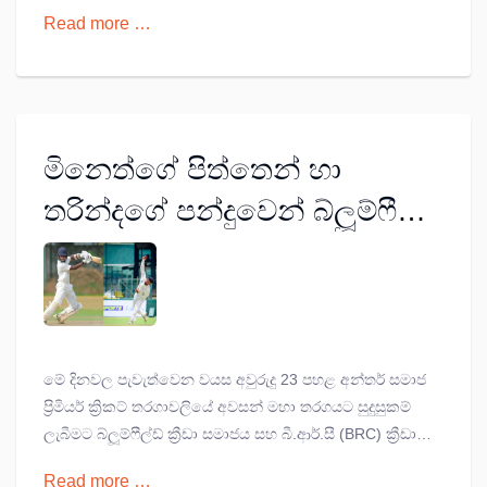
Read more …
මිනෙත්ගේ පිත්තෙන් හා
තරින්දගේ පන්දුවෙන් බ්ලූම්ෆීල්ඩ්
U23 ප්‍රිමියර් ක්‍රිකට් අවසන්
තරගයට
මේ දිනවල පැවැත්වෙන වයස අවුරුදු 23 පහළ අන්තර් සමාජ
ප්‍රිමියර් ක්‍රිකට් තරගාවලියේ අවසන් මහා තරගයට සුදුසුකම්
ලැබීමට බ්ලූම්ෆීල්ඩ් ක්‍රීඩා සමාජය සහ බී.ආර්.සී (BRC) ක්‍රීඩා
සමාජය සමත්ව තිබේ. බ්ලූම්ෆීල්ඩ් කණ්ඩායම මෙලෙස පිට
Read more …