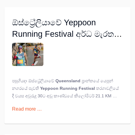
ඕස්ට්‍රේලියාවේ Yeppoon
Running Festival අර්ධ මැරතන්
ධාවන තරගයේ රන් පදක්කම ශ්‍රී
ලංකාවේ ෂේන් අමරසිංහට
පසුගියදා ඕස්ට්‍රේලියාවේ
Queensland
ප්‍රාන්තයේ යෙපුන්
නගරයේ පැවති
Yeppoon Running Festival
තරගාවලියේ
දී වයස අවුරුදු 30ට අඩු කාණ්ඩයේ කිලෝමීටර් 21.1 KM ක
අර්ධ මැරුතන් ධාවන තරගයේ රන් පදක්කම දිනා ගැනීමට ශ්‍රී
Read more …
ලංකාවේ ෂේන් අමරසිංහ සමත් විය.