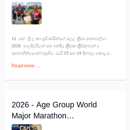
පදක්කම් දෙකක් දිනූ ඔනිකා
12 වන ශ්‍රී ලංකා ප්‍රවීණයින්ගේ මලල ක්‍රීඩා තරගාවලිය -
2026 මාලදිවයිනේ සහ ඉන්දිය ක්‍රිිඩක ක්‍රිිඩිකාවන් ද
සහභාගීත්වයෙන් පසුගිය මැයි 23 සහ 24 දිනවල කොළඹ
සුගතදාස ක්‍රීඩාංගණයේ දී පැවැත්විණි.
Read more …
2026 - Age Group World
Major Marathon
Championship තරගාවලිය