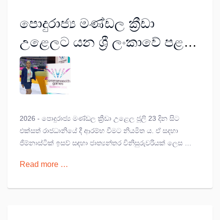
පොදුරාජ්‍ය මණ්ඩල ක්‍රීඩා
උළෙලට යන ශ්‍රී ලංකාවේ පළමු
ජිම්නාස්ටික් විනිසුරුවරිය;
අමායා සිතුමිණි
2026 - පොදුරාජ්‍ය මණ්ඩල ක්‍රීඩා උළෙල ජූලි 23 දින සිට
එක්සත් රාජධානියේ දී ආරම්භ වීමට නියමිත ය. ඒ සදහා
ජිම්නාස්ටික් ඉසව් සඳහා ජාත්‍යන්තර විනිසුරුවරියක් ලෙස ශ්‍රී
ලංකාවේ අමායා සිතුමිණි සහභාගී වන්නී ය.
Read more …