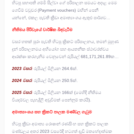
හිටපු සභාපති ශම්මි සිල්වා ගේ පරිපාලන සමයට අදාළ මෙම
ලේඛන ඇසුරින් අනාවරණය වේ.
ගෙවීම් වවුචර (Payment vouchers) මඟින් පෙනී
යන්නේ, එකල පැවති ක්‍රීඩා අමාත්‍යාංශය ඇතුළු පාර්ශව
කිහිපයක් සමග ඇති වූ අඛණ්ඩ නීතිමය සටන් හේතුවෙන්
නීතිමය පිරිවැයේ වාර්ෂික බිඳවැටීම
ක්‍රිකට් අරමුදලට සැලකිය යුතු පිරිවැයක් දැරීමට සිදුව ඇති
බවයි.
වසර හතක් පුරා පැවති හිටපු ක්‍රිකට් පරිපාලනය, තමන් මුහුණ
දුන් පරිපාලනමය අභියෝග සහ ආයතනික ස්ථාවරත්වය
ආරක්ෂා කරගැනීම වෙනුවෙන් රුපියල් 681,171,261.89ක
සමස්ත මුදලක් වසර තුනක් තුළ නීතිමය කටයුතු සඳහා
2023 වසර:
රුපියල් මිලියන 264.6ක්.
පමණක් වෙන් කර ඇත.
2024 වසර:
රුපියල් මිලියන 250.5ක්.
2025 වසර:
රුපියල් මිලියන 166ක් (මෙහිදී නීතිමය
වියදම්වල පැහැදිලි අඩුවීමක් පෙන්නුම් කරයි).
අමාත්‍යාංශය සහ ක්‍රිකට් පාලක මණ්ඩල ගැටුම
හිටපු ක්‍රීඩා අමාත්‍ය රොෂාන් රණසිංහ සහ ක්‍රිකට් පාලක
මණ්ඩලය අතර 2023 වසරේදී හටගත් දැඩි මතභේදාත්මක