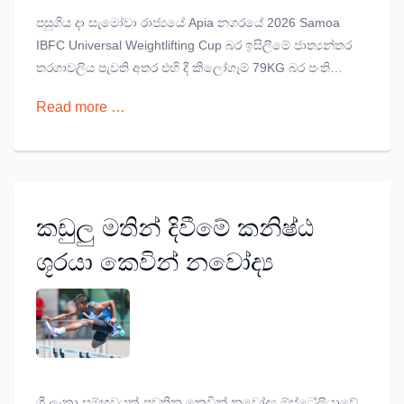
පසුගිය දා සැමෝවා රාජ්‍යයේ Apia නගරයේ 2026 Samoa
IBFC Universal Weightlifting Cup බර ඉසිලීමේ ජාත්‍යන්තර
තරගාවලිය පැවති අතර එහි දී කිලෝගෑම් 79KG බර පංතියේ
ස්නැච් අංශයේ කිලෝගෑම් 135KG බරක් ඔසවමින් රිදී
Read more …
පදක්කම දිනාගැනීමට පසිදු මාලවන සමත් විය.
කඩුලු මතින් දිවීමේ කනිෂ්ඨ
ශූරයා කෙවින් නවෝද්‍ය
ශ්‍රී ලංකා සම්භවයක් පවතින කෙවින් නවෝද්‍ය ඕස්ට්‍රේලියාවේ