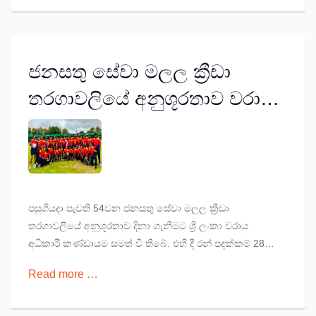
ජනසතු සේවා මලල ක්‍රීඩා
තරගාවලියේ අනුශූරතාව වරාය
අධිකාරියට
පසුගියදා පැවති 54වන ජනසතු සේවා මලල ක්‍රීඩා
තරගාවලියේ අනුශූරතාව දිනා ගැනීමට ශ්‍රී ලංකා වරාය
අධිකාරී කණ්ඩායම සමත් වී තිබේ. එහි දී රන් පදක්කම් 28ක්,
රිදී පදක්කම් 33 ක් සහ ලෝකඩ පදක්කම් 16ක් ඇතුළුව
Read more …
සමස්ත පදක්කම් 71ක් ලබා ගනිමින් ඔවුහු මෙම ජයග්‍රහණය
තහවුරු කරගත්හ.