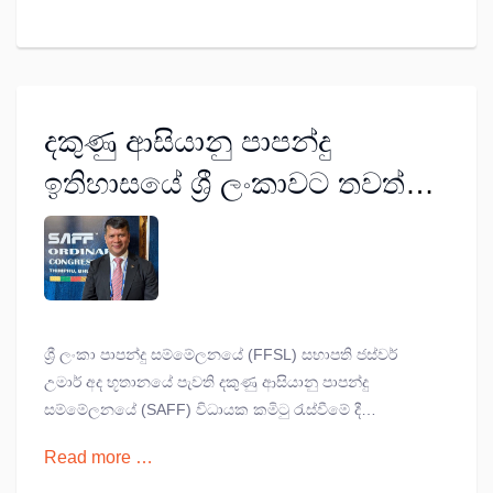
පිට දෙවන වරටත් අවසන් මහා තරගයට සුදුසුකම් ලැබූ අතර,
ඔවුන්ගේ තරගාවලි ඉතිහාසයේ මෙවැනි දස්කමක් දැක්වූ
ප්‍රථම අවස්ථාව ලෙස මෙය සටහන් වේ.
දකුණු ආසියානු පාපන්දු
ඉතිහාසයේ ශ්‍රී ලංකාවට තවත්
ගෞරවණීය ජයග්‍රහණයක්
ශ්‍රී ලංකා පාපන්දු සම්මේලනයේ (FFSL) සභාපති ජස්වර්
උමාර් අද භූතානයේ පැවති දකුණු ආසියානු පාපන්දු
සම්මේලනයේ (SAFF) විධායක කමිටු රැස්වීමේ දී
ඒකමතිකව SAFF උප සභාපතිවරයා ලෙස පත් කර ඇත.
Read more …