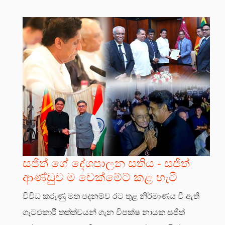
සජිත් ගේ දේශපාලන සතිය - සජිත්
ආණ්ඩුව ම චෙක්මේට් කළ හැටි
විවිධ කරුණු මත පදනම්ව රට තුළ නිර්මාණය වී ඇති
ගැටළුකාරී තත්ත්වයන් ගැන විපක්ෂ නායක සජිත්