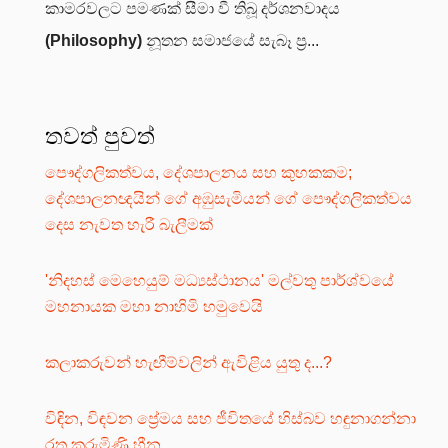
කාමරවලට පමණක් සීමා වී තිබූ දර්ශනවාදය
(Philosophy)
නූතන සමාජයේ සැබෑ ප්‍ර...
තවත් පුවත්
පෞද්ගලිකත්වය, දේශපාලනය සහ කුහකකම;
දේශපාලනඥයින් ගේ අඹුසැමියන් ගේ පෞද්ගලිකත්වය
දෙස නැවත හැරී බැලීමක්
'නිදහස් මෙහෙයුම් මධ්‍යස්ථානය' මල්වතු පාර්ශ්වයේ
මහනායක මහා නාහිමි හමුවෙයි
කලාකරුවන් හැඟීම්වලින් ඇවිළිය යුතු ද...?
විඳින, විඳවන ප්‍රේමය සහ ජීවිතයේ හිස්බව හඳුනාගන්නා
රතු කුරුමිණි හීන