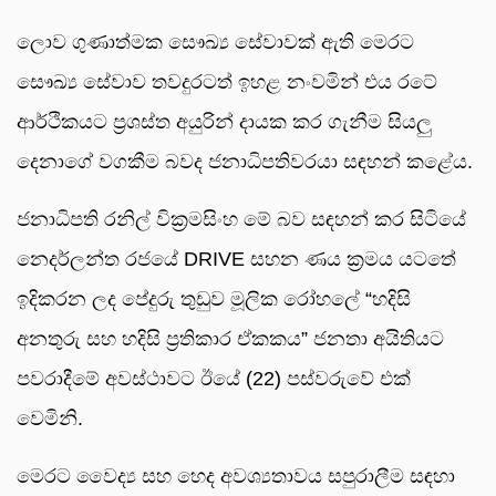
ලොව ගුණාත්මක සෞඛ්‍ය සේවාවක් ඇති මෙරට
සෞඛ්‍ය සේවාව තවදුරටත් ඉහළ නංවමින් එය රටේ
ආර්ථිකයට ප්‍රශස්ත අයුරින් දායක කර ගැනීම සියලු
දෙනාගේ වගකීම බවද ජනාධිපතිවරයා සඳහන් කළේය.
ජනාධිපති රනිල් වික්‍රමසිංහ මේ බව සඳහන් කර සිටියේ
නෙදර්ලන්ත රජයේ DRIVE සහන ණය ක්‍රමය යටතේ
ඉදිකරන ලද පේදුරු තුඩුව මූලික රෝහලේ “හදිසි
අනතුරු සහ හදිසි ප්‍රතිකාර ඒකකය” ජනතා අයිතියට
පවරාදීමේ අවස්ථාවට ඊයේ (22) පස්වරුවේ එක්
වෙමිනි.
මෙරට වෛද්‍ය සහ හෙද අවශ්‍යතාවය සපුරාලීම සඳහා