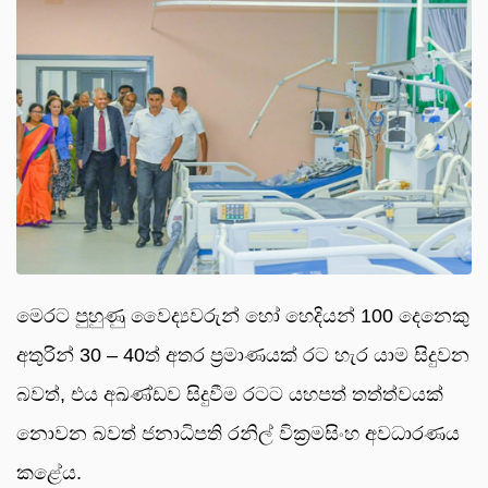
මෙරට පුහුණු වෛද්‍යවරුන් හෝ හෙදියන් 100 දෙනෙකු
අතුරින් 30 – 40ත් අතර ප්‍රමාණයක් රට හැර යාම සිදුවන
බවත්, එය අඛණ්ඩව සිදුවීම රටට යහපත් තත්ත්වයක්
නොවන බවත් ජනාධිපති රනිල් වික්‍රමසිංහ අවධාරණය
කළේය.