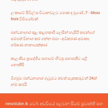
ලංකාවේ සිවිල් සංවිධානවලට මොක ද වුණේ..? - Ideas
front වීඩියෝවක්
බන්ධනාගාර තුළ කළහකාරී ලෙසින් හැසිරී තමන්ගේ
සම්පත් විනාශ කර ගන්න එපා - අධිකරණ අමාත්‍ය
හර්ෂණ නානායක්කාර
කැලණිය ප්‍රාදේශීය සභාවේ හිටපු සභාපතිට යළි
නොතීසි
මීගමුව බන්ධනාගාර ගැටුමට තවත් සැකකරුවන් 24ක්
නම් කරයි
newstube.lk වෙබ් අඩවියේ පළවන සියළු ප්‍රවෘත්ති සහ