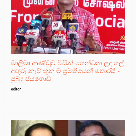
මාලිමා ආණ්ඩුව විසින් ගෙන්වන ලද ගල්
අඟුරු නැව් තුන ම ප්‍රමිතියෙන් තොරයි -
පුබුදු ජයගොඩ
editor