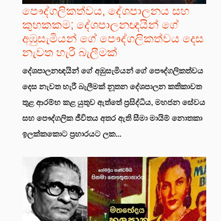
පෞද්ගලිකත්වය, දේශපාලනය සහ
කුහකකම; දේශපාලනඥයින් ගේ
අඹුසැමියන් ගේ පෞද්ගලිකත්වය දෙස
නැවත හැරී බැලීමක්
දේශපාලනඥයින් ගේ අඹුසැමියන් ගේ පෞද්ගලිකත්වය
දෙස නැවත හැරී බැලීමක්
නූතන දේශපාලන කතිකාවත
තුළ ආරම්භ කළ යුතුව ඇත්තේ ප්‍රසිද්ධිය, මහජන සේවය
සහ පෞද්ගලික ජීවිතය අතර ඇති සීමා මායිම් නොතකා
ඉලක්කකොට ප්‍රහාරයට ලක...