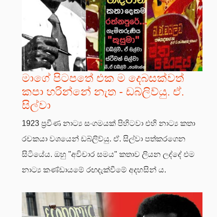
මාගේ පිටපතේ එක ම දෙබසක්වත්
කපා හරින්නේ නැත - ඩබ්ලිව්යු. ඒ.
සිල්වා
1923 ප්‍රවීණ නාට්‍ය සංගමයක් පිහිටවා එහි නාට්‍ය කතා
රචකයා වශයෙන් ඩබ්ලිව්යු. ඒ. සිල්වා පත්කරගෙන
සිටියේය. ඔහු "අවිචාර සමය" කතාව ලියන ලද්දේ එම
නාට්‍ය කණ්ඩායමේ රඟදැක්වීමේ අදහසින් ය.