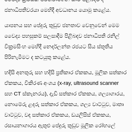
ජනාධිපතිවරයා මෙහිදී අවධානය යොමු කළේය.
යාපනය සහ පේදුරු තුඩුව ජනතාව වෙනුවෙන් මෙම
වෛද්‍ය පහසුකම් සලසාදීම පිළිබඳව ජනාධිපති රනිල්
වික්‍රමසිංහ මෙහිදී නෙදර්ලන්ත රජයට සිය ස්තූතිය
පිරිනැමීමට ද කටයුතු කළේය.
හදිසි අනතුරු සහ හදිසි ප්‍රතිකාර ඒකකය, මූලික සත්කාර
ඒකකය, විකිරණ අංශය (x-ray, ultrasound scanner
සහ CT ස්කෑනරය), දැඩි සත්කාර ඒකකය, ශල්‍යාගාරය,
නොමේරු ළදරු සත්කාර ඒකකය, ශල්‍ය වාට්ටුව, මාතෘ
වාට්ටුව, වඳ සත්කාර ඒකකය, ඩයලිසිස් ඒකකය,
රසායනාගාරය ඇතුළු පේදුරු තුඩුව මූලික රෝහලේ