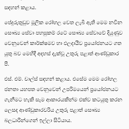
සඳහන් කළාය.
පේදුරුතුඩුව මූලික රෝහල වෙත ලැබී ඇති මෙම නවීන
සෞඛ්‍ය සේවා පහසුකම් රටේ සෞඛ්‍ය සේවාවේ දියුණුව
වෙනුවෙන් කාර්ක්ෂමව හා ඵලදායීව ප්‍රයෝජනයට ගත
යුතු බව මෙහිදී අදහස් දැක්වූ උතුරු පළාත් ආණ්ඩුකාර
පී.
එස්. එම්. චාල්ස් සඳහන් කළාය. එසේම මෙම රෝහල
ජනතා යහපත වෙනුවෙන් උපරිමයෙන් ප්‍රයෝජනයට
ගැනීමට හැකි සෑම ආකාරයකින්ම එක්ව කටයුතු කරන
ලෙසද ආණ්ඩුකාරවරිය උතුරු පළාත් සෞඛ්‍ය
බලධාරින්ගෙන් ඉල්ලා සිටියාය.