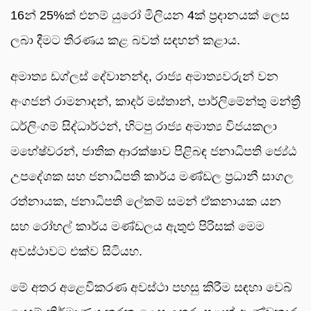
16න් 25%ක් එනම් යුරෝ මිලියන 4ක් ප්‍රදානයක් ලෙස
ලබා දීමට තීරණය කළ බවත් සඳහන් කළාය.
අමාත්‍ය ඩග්ලස් දේවානන්ද, රාජ්‍ය අමාත්‍යවරුන් වන
අංගජන් රාමනාදන්, කාදර් මස්තාන්, පාර්ලිමේන්තු මන්ත්‍රී
ධර්ලිංගම් සිද්ධාර්ථන්, හිටපු රාජ්‍ය අමාත්‍ය විජයකලා
මහේෂ්වරන්, ජාතික ආරක්ෂාව පිළිබඳ ජනාධිපති ජ්‍යේඨ
උපදේශක සහ ජනාධිපති කාර්ය මණ්ඩල ප්‍රධානී සාගල
රත්නායක, ජනාධිපති ලේකම් සමන් ඒකනායක යන
සහ රෝහල් කාර්ය මණ්ඩලය ඇතුළු පිරිසක් මෙම
අවස්ථාවට එක්ව සිටියහ.
මේ අතර අළෙවිකරණ අවස්ථා පහසු කිරීම සඳහා වෙබ්