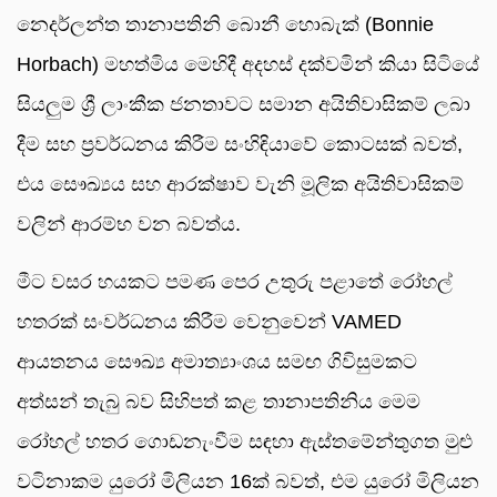
නෙදර්ලන්ත තානාපතිනි බොනී හොබැක් (Bonnie
Horbach) මහත්මිය මෙහිදී අදහස් දක්වමින් කියා සිටියේ
සියලුම ශ්‍රී ලාංකීක ජනතාවට සමාන අයිතිවාසිකම් ලබා
දීම සහ ප්‍රවර්ධනය කිරීම සංහිඳියාවේ කොටසක් බවත්,
එය සෞඛ්‍යය සහ ආරක්ෂාව වැනි මූලික අයිතිවාසිකම්
වලින් ආරම්භ වන බවත්ය.
මීට වසර හයකට පමණ පෙර උතුරු පළාතේ රෝහල්
හතරක් සංවර්ධනය කිරීම වෙනුවෙන් VAMED
ආයතනය සෞඛ්‍ය අමාත්‍යාංශය සමඟ ගිවිසුමකට
අත්සන් තැබු බව සිහිපත් කළ තානාපතිනිය මෙම
රෝහල් හතර ගොඩනැංවීම සඳහා ඇස්තමේන්තුගත මුළු
වටිනාකම යුරෝ මිලියන 16ක් බවත්, එම යුරෝ මිලියන