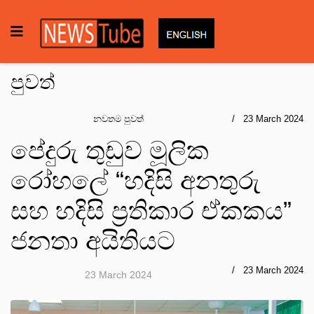
පුවත්
නවතම පුවත්
23 March 2024
පේදුරු තුඩුව මූලික
රෝහලේ “හදිසි අනතුරු
සහ හදිසි ප්‍රතිකාර ඒකකය”
ජනතා අයිතියට
23 March 2024
23 March 2024