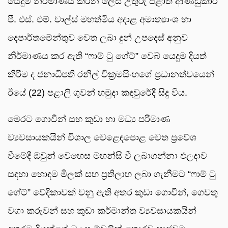
යෙදුම් නිර්මාණය කරන ලෙස උතුරු පළාත් ආණ්ඩුකාර
පී. එස්. එම්. චාල්ස් මහත්මිය අදාළ අමාත්‍යාංශ හා
දෙපාර්තමේන්තුව වෙත ලබා දුන් උපදෙස් අනුව
නිර්මාණය කර ඇති “ෆාම් ටු ගේට්” වෙබ් යෙදුම දියත්
කිරීම ද ජනාධිපති රනිල් වික්‍රමසිංහගේ ප්‍රධානත්වයෙන්
ඊයේ (22) පළාලි ගුවන් හමුදා කඳවුරේදී සිදු විය.
මෙරට ගොවීන් සහ කුඩා හා මධ්‍ය පරිමාණ
ව්‍යවසායකයින් විශාල වෙළෙඳපොළ වෙත ප්‍රවේශ
වීමේදී ඔවුන් වෙහෙස මහන්සි වී ලබාගන්නා ඵලදාව
සඳහා හොඳම මිලක් සහ ප්‍රතිලාභ ලබා ගැනීමට “ෆාම් ටු
ගේට්” වේදිකාවක් වනු ඇති අතර කුඩා ගොවීන්, ගෙවතු
වගා කරුවන් සහ කුඩා කර්මාන්ත ව්‍යවසායකයින්