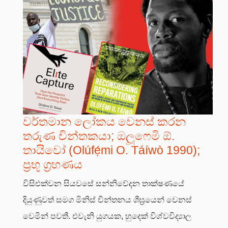
වර්තමාන ලෝකය වෙනස් කරන
තරුණ චින්තකයා; ඔලූෆෙමි ඕ.
තායිවෝ (Olúfẹ́mi O. Táíwò 1990);
ප්‍රභූ ග්‍රහණය
විසිඑක්වන සියවසේ සන්නිවේදන තාක්ෂණයේ
දියුණුවත් සමග මිනිස් චින්තනය ශීඝ්‍රයෙන් වෙනස්
වෙමින් පවතී. එවැනි යුගයක, හුදෙක් විශ්වවිද්‍යාල