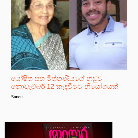
යෝෂිත සහ මිත්තණියගේ නඩුව
නොවැම්බර් 12 කැඳවීමට නියෝගයක්
Sandu