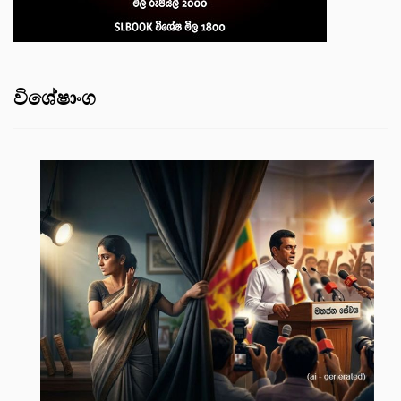
විශේෂාංග