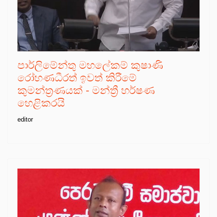
පාර්ලිමේන්තු මහලේකම් කුෂාණි
රෝහණධීරත් ඉවත් කිරීමේ
කුමන්ත්‍රණයක් - මන්ත්‍රී හර්ෂණ
හෙළිකරයි
editor