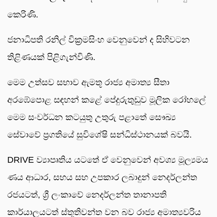
කෙරිණි.
ජනාධිපති රනිල් වික්‍රමසිංහ වෙනුවෙන් ද සිහිවටන
තිළිණයක් පිළිගැන්විණි.
මෙම උත්සව සභාව ඇමතූ රාජ්‍ය අමාත්‍ය සීතා
අරඹේපොළ සඳහන් කළේ පේදුරුතුඩුව මූලික රෝහලේ
මෙම සංවර්ධන කටයුතු උතුරු පළාතේ සෞඛ්‍ය
සේවාවේ ප්‍රගතියේ සුවිශේෂි සන්ධිස්ථානයක් බවයි.
DRIVE ව්‍යාපෘතිය යටතේ ඒ වෙනුවෙන් අවශ්‍ය මූල්‍යමය
ණය ආධාර, සහය සහ උපකාර ලබාදුන් නෙදර්ලන්ත
රජයටත්, ශ්‍රී ලංකාවේ නෙදර්ලන්ත තානාපති
කාර්යාලයටත් ස්තූතිවන්ත වන බව රාජ්‍ය අමාත්‍යවරිය