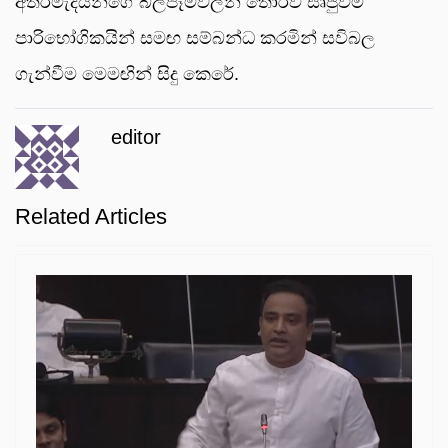
අතරමැදියන්ගේ බලපෑම්වලින් තොරව සෘජුවම
පාරිභෝගිකයින් සමඟ සම්බන්ධ කරමින් සවිබල
ගැන්වීම මෙමඟින් සිදු කෙරේ.
editor
Related Articles