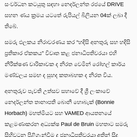
සංවර්ධන කටයුතු සඳහා නෙදර්ලන්ත රජයේ DRIVE
සහන ණය ක්‍රමය යටතේ රුපියල් බිලියන 04ක් ලබා දී
තිබේ.
සමරු ඵලකය නිරාවරණය කර “හදිසි අනතුරු සහ හදිසි
ප්‍රතිකාර ඒකකය” විවෘත කළ ජනාධිපතිවරයා එහි
නිරීක්ෂණ චාරිකාවක ද නිරත වෙමින් රෝහල් කාර්ය
මණ්ඩලය සමඟ ද සුහද කතාබහක ද නිරත විය.
අනතුරුව පැවති උත්සව සභාවේ දී ශ්‍රී ලංකාවේ
නෙදර්ලන්ත තානාපති බොනී හොබැක් (Bonnie
Horbach) මහත්මියට සහ VAMED ආයතනයේ
කළමණාකරන අධ්‍යක්ෂ Paul de Bruin මහතාට සමරු
සිහිවටන පිළිගැන්වීම ද ජනාධිපතිවරයා අතින් සිදු