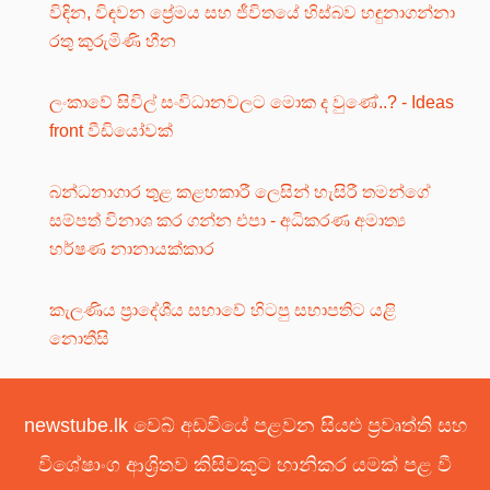
විඳින, විඳවන ප්‍රේමය සහ ජීවිතයේ හිස්බව හඳුනාගන්නා
රතු කුරුමිණි හීන
ලංකාවේ සිවිල් සංවිධානවලට මොක ද වුණේ..? - Ideas
front වීඩියෝවක්
බන්ධනාගාර තුළ කළහකාරී ලෙසින් හැසිරී තමන්ගේ
සම්පත් විනාශ කර ගන්න එපා - අධිකරණ අමාත්‍ය
හර්ෂණ නානායක්කාර
කැලණිය ප්‍රාදේශීය සභාවේ හිටපු සභාපතිට යළි
නොතීසි
newstube.lk වෙබ් අඩවියේ පළවන සියළු ප්‍රවෘත්ති සහ
විශේෂාංග ආශ්‍රිතව කිසිවකුට හානිකර යමක් පළ වී