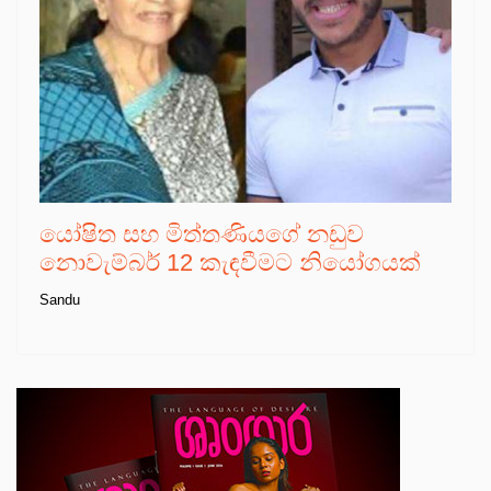
යෝෂිත සහ මිත්තණියගේ නඩුව
නොවැම්බර් 12 කැඳවීමට නියෝගයක්
Sandu