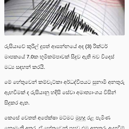
රුසියාවේ කුරිල් දූපත් ආසන්නයේ අද (3) රික්ටර්
මාපකයේ 7.0ක භූමිකම්පාවක් සිදුව ඇති බව විදෙස්
මධ්‍ය සඳහන් කරයි.
මේ හේතුවෙන් කම්චැට්කා අර්ධද්වීපයට සුනාමි අනතුරු
ඇඟවීමක් ද රුසියානු හදිසි සේවා අමාත්‍යාංශය විසින්
සිදුකර ඇත.
කෙසේ වෙතත් අපේක්ෂා මට්මට මුහුදු රළ පැමිණ
නොමැති අතර, ඒ හේතුවෙන් පසුව එම අනතුරු ඇඟවීම්