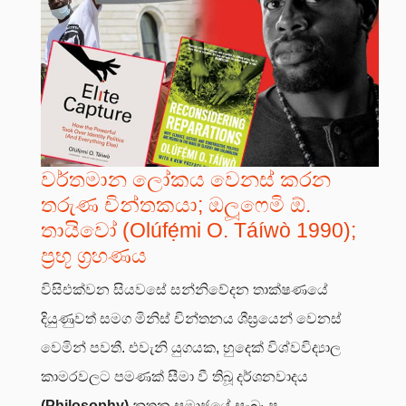
වර්තමාන ලෝකය වෙනස් කරන
තරුණ චින්තකයා; ඔලූෆෙමි ඕ.
තායිවෝ (Olúfẹ́mi O. Táíwò 1990);
ප්‍රභූ ග්‍රහණය
විසිඑක්වන සියවසේ සන්නිවේදන තාක්ෂණයේ
දියුණුවත් සමග මිනිස් චින්තනය ශීඝ්‍රයෙන් වෙනස්
වෙමින් පවතී. එවැනි යුගයක, හුදෙක් විශ්වවිද්‍යාල
කාමරවලට පමණක් සීමා වී තිබූ දර්ශනවාදය
(Philosophy)
නූතන සමාජයේ සැබෑ ප්‍ර...