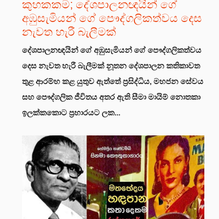
කුහකකම; දේශපාලනඥයින් ගේ
අඹුසැමියන් ගේ පෞද්ගලිකත්වය දෙස
නැවත හැරී බැලීමක්
දේශපාලනඥයින් ගේ අඹුසැමියන් ගේ පෞද්ගලිකත්වය
දෙස නැවත හැරී බැලීමක්
නූතන දේශපාලන කතිකාවත
තුළ ආරම්භ කළ යුතුව ඇත්තේ ප්‍රසිද්ධිය, මහජන සේවය
සහ පෞද්ගලික ජීවිතය අතර ඇති සීමා මායිම් නොතකා
ඉලක්කකොට ප්‍රහාරයට ලක...