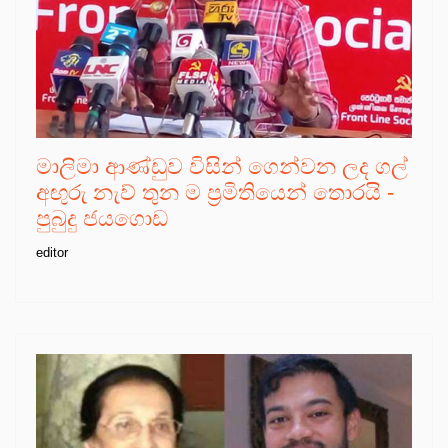
මාලිමා ආණ්ඩුව විසින් ගෙන්වන ලද ගල්
අඟුරු නැව් තුන ම ප්‍රමිතියෙන් තොරයි -
පුබුදු ජයගොඩ
editor