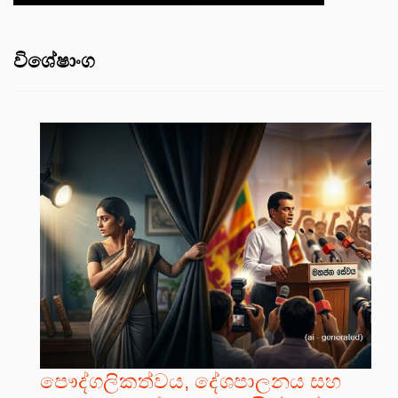
විශේෂාංග
පෞද්ගලිකත්වය, දේශපාලනය සහ