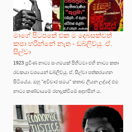
මාගේ පිටපතේ එක ම දෙබසක්වත්
කපා හරින්නේ නැත - ඩබ්ලිව්යු. ඒ.
සිල්වා
1923 ප්‍රවීණ නාට්‍ය සංගමයක් පිහිටවා එහි නාට්‍ය කතා
රචකයා වශයෙන් ඩබ්ලිව්යු. ඒ. සිල්වා පත්කරගෙන
සිටියේය. ඔහු "අවිචාර සමය" කතාව ලියන ලද්දේ එම
නාට්‍ය කණ්ඩායමේ රඟදැක්වීමේ අදහසින් ය.