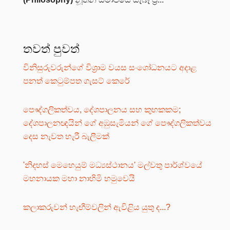
තවත් පුවත්
විනිසුරුවරුන්ගේ විශ්‍රාම වයස සංශෝධනයට අදාළ
පනත් කෙටුම්පත ගැසට් කෙරේ
පෞද්ගලිකත්වය, දේශපාලනය සහ කුහකකම;
දේශපාලනඥයින් ගේ අඹුසැමියන් ගේ පෞද්ගලිකත්වය
දෙස නැවත හැරී බැලීමක්
'නිදහස් මෙහෙයුම් මධ්‍යස්ථානය' මල්වතු පාර්ශ්වයේ
මහනායක මහා නාහිමි හමුවෙයි
කලාකරුවන් හැඟීම්වලින් ඇවිළිය යුතු ද...?