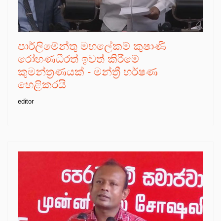
පාර්ලිමේන්තු මහලේකම් කුෂාණි
රෝහණධීරත් ඉවත් කිරීමේ
කුමන්ත්‍රණයක් - මන්ත්‍රී හර්ෂණ
හෙළිකරයි
editor