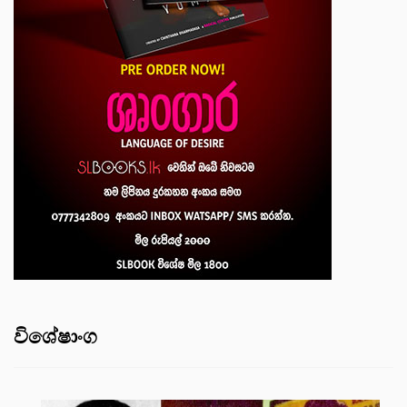
විශේෂාංග