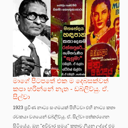
මාගේ පිටපතේ එක ම දෙබසක්වත්
කපා හරින්නේ නැත - ඩබ්ලිව්යු. ඒ.
සිල්වා
1923 ප්‍රවීණ නාට්‍ය සංගමයක් පිහිටවා එහි නාට්‍ය කතා
රචකයා වශයෙන් ඩබ්ලිව්යු. ඒ. සිල්වා පත්කරගෙන
සිටියේය. ඔහු "අවිචාර සමය" කතාව ලියන ලද්දේ එම