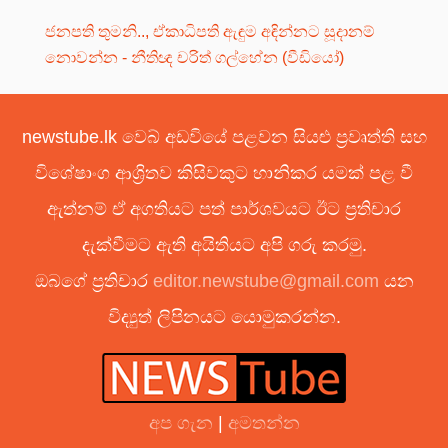
ජනපති තුමනි.., ඒකාධිපති ඇඳුම අඳින්නට සූදානම්
නොවන්න - නීතිඥ චරිත් ගල්හේන (වීඩියෝ)
newstube.lk වෙබ් අඩවියේ පළවන සියළු ප්‍රවෘත්ති සහ
විශේෂාංග ආශ්‍රිතව කිසිවකුට හානිකර යමක් පළ වී
ඇත්නම් ඒ අගතියට පත් පාර්ශවයට ඊට ප්‍රතිචාර
දැක්වීමට ඇති අයිතියට අපි ගරු කරමු.
ඔබගේ ප්‍රතිචාර
editor.newstube@gmail.com
යන
විද්‍යුත් ලිපිනයට යොමුකරන්න.
අප ගැන
|
අමතන්න