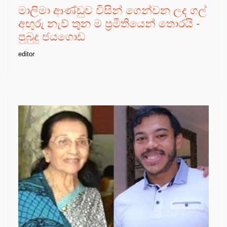
මාලිමා ආණ්ඩුව විසින් ගෙන්වන ලද ගල්
අඟුරු නැව් තුන ම ප්‍රමිතියෙන් තොරයි -
පුබුදු ජයගොඩ
editor