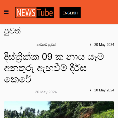
පුවත්
නවතම පුවත්
20 May 2024
දිස්ත්‍රික්ක 09 ක නාය යෑම්
අනතුරු ඇඟවීම් දීර්ඝ
කෙරේ
20 May 2024
20 May 2024