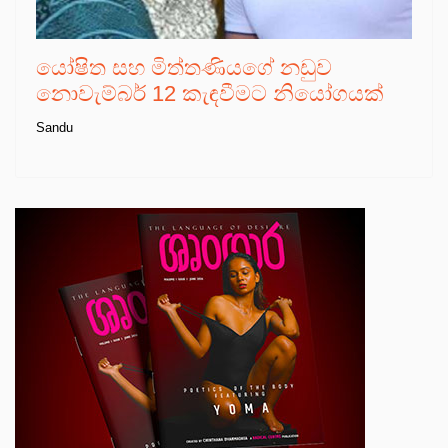
යෝෂිත සහ මිත්තණියගේ නඩුව
නොවැම්බර් 12 කැඳවීමට නියෝගයක්
Sandu