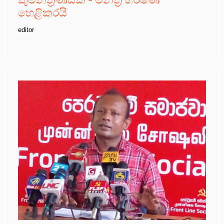
හෙළිකරයි
editor