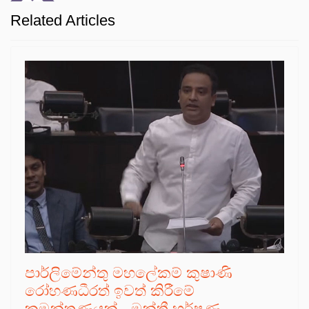
Related Articles
පාර්ලිමේන්තු මහලේකම් කුෂාණි
රෝහණධීරත් ඉවත් කිරීමේ
කුමන්ත්‍රණයක් - මන්ත්‍රී හර්ෂණ