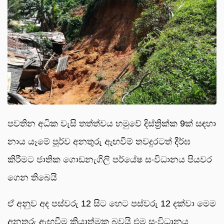
පවතින අධික වැසි තත්ත්වය හමුවේ දිස්ත්‍රික්ක 9ක් සඳහා
නාය යෑමේ පූර්ව අනතුරු ඇඟවීම් තවදුරටත් දීර්ඝ
කිරීමට ජාතික ගොඩනැගිලි පර්යේෂ සංවිධානය පියවර
ගෙන තිබෙයි
ඒ අනුව අද පස්වරු 12 සිට හෙට පස්වරු 12 දක්වා මෙම
අනතුරු ඇඟවීම ක්‍රියාත්මක බවයි එම සංවිධානය