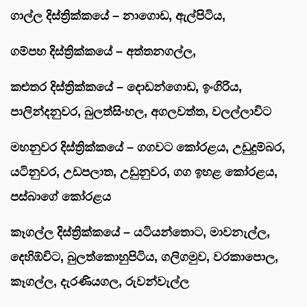
ගාල්ල දිස්ත්‍රික්කයේ – නාගොඩ, ඇල්පිටිය,
ගම්පහ දිස්ත්‍රික්කයේ – අත්තනගල්ල,
කළුතර දිස්ත්‍රික්කයේ – දොඩන්ගොඩ, ⁠ඉංගිරිය,
පාලින්දනුවර, ⁠බුලත්සිංහල, ⁠අගලවත්ත, ⁠වලල්ලාවිට
මහනුවර දිස්ත්‍රික්කයේ – ගගවට කෝරළය, ⁠උඩුදුම්බර,
යටිනුවර, ⁠උඩපලාත, ⁠උඩුනුවර, ⁠ගග ඉහළ කෝරළය,
⁠පස්බාගේ කෝරළය
කෑගල්ල දිස්ත්‍රික්කයේ – යටියන්තොට, මාවනැල්ල,
⁠දෙහිඹ්විට, ⁠බුලත්කොහුපිටිය, ⁠ගලිගමුව, ⁠වරකාපොල,
⁠කෑගල්ල, ⁠දැරණියගල, ⁠රුවන්වැල්ල