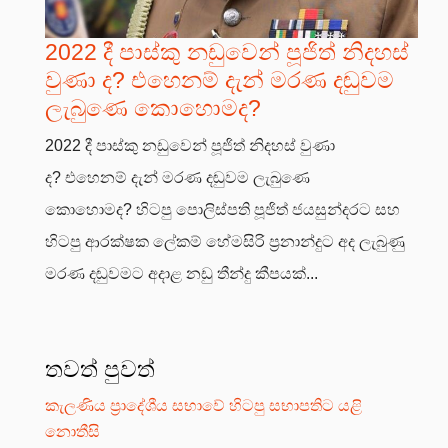
2022 දී පාස්කු නඩුවෙන් පූජිත් නිදහස්
වුණා ද? එහෙනම් දැන් මරණ දඬුවම
ලැබුණෙ කොහොමද?
2022 දී පාස්කු නඩුවෙන් පූජිත් නිදහස් වුණා
ද? එහෙනම් දැන් මරණ දඬුවම ලැබුණෙ
කොහොමද? හිටපු පොලිස්පති පූජිත් ජයසුන්දරට සහ
හිටපු ආරක්ෂක ලේකම් හේමසිරි ප්‍රනාන්දුට අද ලැබුණු
මරණ දඬුවමට අදාළ නඩු තීන්දු කීපයක්...
තවත් පුවත්
කැලණිය ප්‍රාදේශීය සභාවේ හිටපු සභාපතිට යළි
නොතීසි