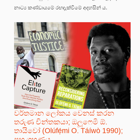
නාට්‍ය කණ්ඩායමේ රඟදැක්වීමේ අදහසින් ය.
වර්තමාන ලෝකය වෙනස් කරන
තරුණ චින්තකයා; ඔලූෆෙමි ඕ.
තායිවෝ (Olúfẹ́mi O. Táíwò 1990);
ප්‍රභූ ග්‍රහණය