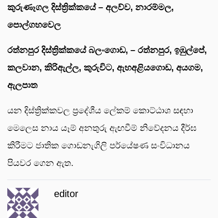
කුරුණෑගල දිස්ත්‍රික්කයේ – අලව්ව, ⁠නාරම්මල,
⁠පොල්ගහවෙල
රත්නපුර දිස්ත්‍රික්කයේ ⁠බලංගොඩ, – ⁠රත්නපුර, ⁠ඉඹුල්පේ,
⁠කලවාන, ⁠කිරිඇල්ල, ⁠කුරුවිට, ⁠ඇහඅළියගොඩ, ⁠අයගම,
⁠ඇලපාත
යන දිස්ත්‍රික්කවල ප්‍රදේශීය ලේකම් කොට්ඨාශ සඳහා
මෙලෙස නාය යෑම් අනතුරු ඇඟවීම් නිවේදනය දීර්ඝ
කිරීමට ජාතික ගොඩනැගිලි පර්යේෂණ සංවිධානය
පියවර ගෙන ඇත.
editor