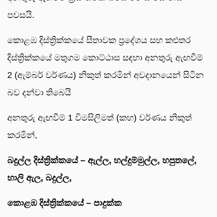
පවසයි.
කොළඹ දිස්ත්‍රික්කයේ සීතාවක ප්‍රදේශය සහ කළුතර
දිස්ත්‍රික්කයේ මතුගම කොට්ඨාස සඳහා අනතුරු ඇඟවීම්
2 (ඇම්බර් වර්ණය) නිකුත් කරමින් අවදානයෙන් සිටින
බව දන්වා තිබෙයි
අනතුරු ඇඟවීම් 1 විමසිලිමත් (කහ) වර්ණය නිකුත්
කරමින්,
බදුල්ල දිස්ත්‍රික්කයේ – ඇල්ල, හල්දුම්මුල්ල, ⁠හපුතලේ,
⁠හාලි ඇල, ⁠බදුල්ල,
කොළඹ දිස්ත්‍රික්කයේ – පාදුක්ක