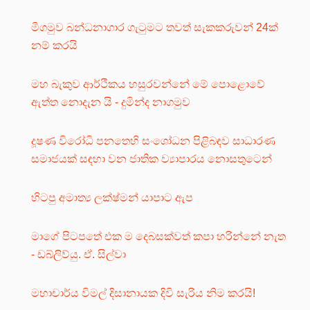
මීගමුව බන්ධනාගාර ගැටුමට තවත් සැකකරුවන් 24ක්
නම් කරයි
මහ බැකුව ආර්ථිකය හසුරවන්නේ මේ පොළොවේ
ඇත්ත නොදැන යි - දුමින්ද නාගමුව
දූෂණ විරෝධි පනතෙහි සංශෝධන පිළිබඳව සාධාරණ
සමාජයක් සඳහා වන ජාතික ව්‍යාපාරය නොසතුටෙන්
හිටපු අමාත්‍ය ලක්ෂ්මන් යාපාට ඇප
මාගේ පිටපතේ එක ම දෙබසක්වත් කපා හරින්නේ නැත
- ඩබ්ලිව්යු. ඒ. සිල්වා
මහාචාර්ය විමල් දිසානායක දිවි සැරිය නිම කරයි!