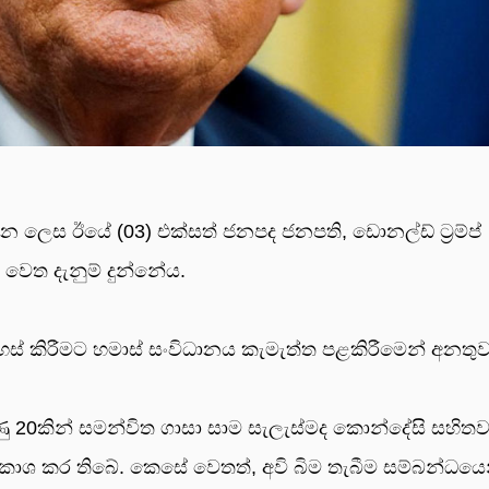
ලෙස ඊයේ (03) එක්සත් ජනපද ජනපති, ඩොනල්ඩ් ට්‍රම්ප්
හු වෙත දැනුම් දුන්නේය.
දහස් කිරීමට හමාස් සංවිධානය කැමැත්ත පළකිරීමෙන් අනතු
රුණු 20කින් සමන්විත ගාසා සාම සැලැස්මද කොන්දේසි සහිත
‍රකාශ කර තිබේ. කෙසේ වෙතත්, අවි බිම තැබීම සම්බන්ධයෙ