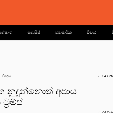
ශේෂාංග
ගොසිප්
ව්‍යාපාරික
විචාර
විදෙස්
04 Oct
්ත නුදුන්නොත් අපාය
‍රම්ප්
04 Oct