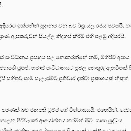
ි.
 අදියරට ඉක්මනින් සූදානම් වන බව ඊශ්‍රායල රජය පවසයි. හ
 ප්‍රාණ ඇපකරුවන් සියල්ල නිදහස් කිරීම එහි පළමු අදියරයි.
ාස් සංවිධානය ප්‍රසාදය පල නොකරන්නේ නම්, මිහිපිට අපාය
පති ට්‍රම්ප්, හමාස් සංවිධානයට ප්‍රබල අනතුරු ඇඟවීමක් සි
සහිතව සාම සැලැස්මට ප්‍රතිචාර දක්වා ප්‍රකාශයක් නිකුත්
පමණක් බව ජනපති ට්‍රම්ප් ගේ විශ්වාසයයි. එහෙයින්, දෙ
ේශපාලන පිරිවැයක් ආයෝජනය කරමින් සිටී. ගාසා යුද්ධය
ෙමින් පවතින අතර, ඊශ්‍රායලය සීග්‍රයෙන් ගෝලීය වශයෙන්