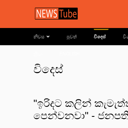
නිවස
පුවත්
විදෙස්
වි
ක්‍රිඩා
ENGLISH
විදෙස්
"ඉරිදට කලින් කැමැත
පෙන්වනවා" - ජනපති ට්