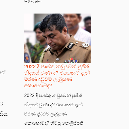
සැබෑ ප්‍ර...
2022 දී පාස්කු නඩුවෙන් පූජිත්
නිදහස් වුණා ද? එහෙනම් දැන්
ුගේ
මරණ දඬුවම ලැබුණෙ
කොහොමද?
2022 දී පාස්කු නඩුවෙන් පූජිත්
තට
නිදහස් වුණා ද? එහෙනම් දැන්
සීය.
මරණ දඬුවම ලැබුණෙ
කොහොමද? හිටපු පොලිස්පති