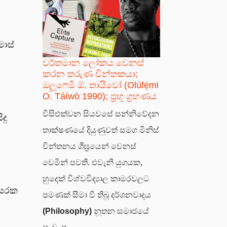
මාස්
වර්තමාන ලෝකය වෙනස්
කරන තරුණ චින්තකයා;
ඔලූෆෙමි ඕ. තායිවෝ (Olúfẹ́mi
O. Táíwò 1990); ප්‍රභූ ග්‍රහණය
විසිඑක්වන සියවසේ සන්නිවේදන
දු
තාක්ෂණයේ දියුණුවත් සමග මිනිස්
චින්තනය ශීඝ්‍රයෙන් වෙනස්
වෙමින් පවතී. එවැනි යුගයක,
හුදෙක් විශ්වවිද්‍යාල කාමරවලට
වසරක
පමණක් සීමා වී තිබූ දර්ශනවාදය
(Philosophy)
නූතන සමාජයේ