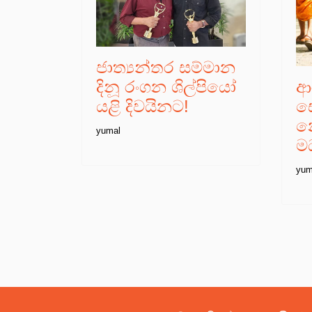
ජාත්‍යන්තර සම්මාන
ආ
දිනූ රංගන ශිල්පියෝ
ස
යළි දිවයිනට!
න
yumal
මධ
yum