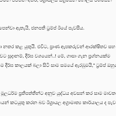
න්වා ඇතැයි, ජනපති ට්‍රම්ප් ඊයේ පැවසීය.
ා නතර කළ යුතුයි. එවිට, ප්‍රාණ ඇපකරුවන් ආරක්ෂිතව සහ
ට සූදානම්, දීර්ඝ වශයෙන්..! මේ, ගාසා ගැන ප්‍රශ්නයක්ම
ර්ඝ කාලයක් බලා සිටි සාම සමයේ ඇරඹුමයි," ට්‍රම්ප් ඔහ
යල මූලධර්ම ප්‍රතිපත්තීන්ට අනුව යුද්ධය අවසන් කර සාම මාව
් කටයුතු කරන බව ඊශ්‍රායල අග්‍රාමාත්‍ය කාර්යාලය ද පැව