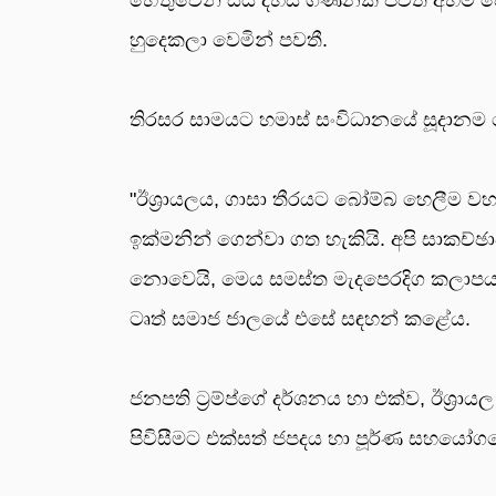
හුදෙකලා වෙමින් පවතී.
තිරසර සාමයට හමාස් සංවිධානයේ සූදානම පෙ
"ඊශ්‍රායලය, ගාසා තීරයට බෝම්බ හෙලීම වහ
ඉක්මනින් ගෙන්වා ගත හැකියි. අපි සාකච්ඡාව
නොවෙයි, මෙය සමස්ත මැදපෙරදිග කලාපයම දී
ටෘත් සමාජ ජාලයේ එසේ සඳහන් කළේය.
ජනපති ට්‍රම්ප්ගේ දර්ශනය හා එක්ව, ඊශ්‍රා
පිවිසීමට එක්සත් ජපදය හා පූර්ණ සහයෝගයෙන