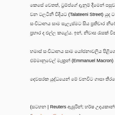
කෙසේ වෙතත්, ට්‍රම්ප්ගේ දැනුම් දීමෙන් පසුව
වන ටලටීනි වීදියට (Talateeni Street) යුද 
සංවිධානය සාම සැලැස්මට සිය ප්‍රතිචාර න
ප්‍රහාර ද එල්ල කළේය. ඉන්, නිවාස රැසක් ව
හමාස් සංවිධානය සාම යෝජනාවලිය පිළිගෙන, දැන
එම්මානුවෙල් මැක්‍රන් (Emmanuel Macron) ද
දෙවසරක යුද්ධයෙන් මේ වනවිට ගාසා තීරයේ 
(සටහන | Reuters ඇසුරින්; හර්ෂ උදයකාන්ත 