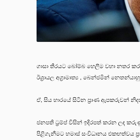
ගාසා තීරයට බෝම්බ හෙලීම වහා නතර කරන 
ඊශ්‍රායල අග්‍රාමාත්‍ය , බෙන්ජමින් නෙතන්යා
ඒ, සිය භාරයේ සිටින ප්‍රාණ ඇපකරුවන් නි
ජනපති ට්‍රම්ප් විසින් ඉදිරපත් කරන ලද ක
පිළිගැනීමට හමාස් සංවිධානය එකඟත්වය ප්