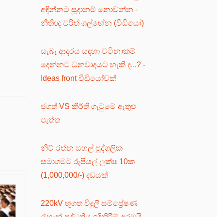
අඳින්නට සූදානම් නොවන්න -
නීතිඥ චරිත් ගල්හේන (වීඩියෝ)
සැබෑ ආදරය සඳහා වටිනාකම්
දෙන්නට ධනවාදයට හැකි ද...? -
Ideas front වීඩියෝවක්
ජගත් VS කීර්ති ගැටුමේ ඇතුළු
පැත්ත
නිව් රත්න සහල් පුද්ගලික
සමාගමට රුපියල් ලක්ෂ 10ක
(1,000,000/-) දඩයක්
220kV භූගත විදුලි සම්ප්‍රේෂණ
රැහැන් පද්ධතිය ඉදිකිරීම් අරඹයි