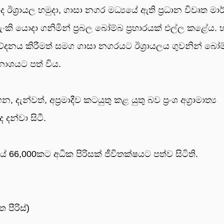
ද ඊශ්‍රායල හමුදා, ගාසා නගර මධ්‍යයේ ඇති ප්‍රධාන විවෘත මා
ටැංකි යොදා ගනිමින් ප්‍රබල බෝම්බ ප්‍රහාරයක් එල්ල කළේය. 
ිවේදනය කිරීමත් සමග ගාසා නගරයට ඊශ්‍රායලය ගුවනින් බෝ
ිනාශයට පත් විය.
්වත්, අප්‍රමාදීව කටයුතු කළ යුතු බව ප්‍රංශ අග්‍රාමාත්‍ය
 දන්වා සිටී.
66,000කට අධික පිරිසක් ජීවිතක්ෂයට පත්ව සිටිති.
පීරිස්)