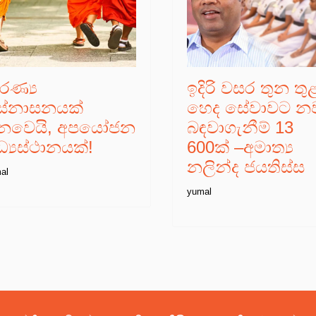
රණ්‍ය
ඉදිරි වසර තුන තු
ේනාසනයක්
හෙද සේවාවට න
ෙවෙයි, අපයෝජන
බඳවාගැනීම් 13
්‍යස්ථානයක්!
600ක් –අමාත්‍ය
නලින්ද ජයතිස්ස
al
yumal