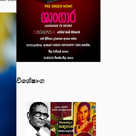
විශේෂාංග