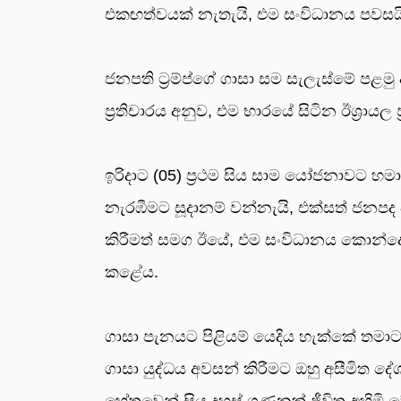
එකඟත්වයක් නැතැයි, එම සංවිධානය පවසය
ජනපති ට්‍රම්ප්ගේ ගාසා සම සැලැස්මේ පළමු
ප්‍රතිචාරය අනුව, එම භාරයේ සිටින ඊශ්‍රායල
ඉරිදාට (05) ප්‍රථම සිය සාම යෝජනාවට හම
නැරඹීමට සූදානම් වන්නැයි, එක්සත් ජනපද ජන
කිරීමත් සමග ඊයේ, එම සංවිධානය කොන්දේසි 
කළේය.
ගාසා පැනයට පිළියම් යෙදිය හැක්කේ තමාට 
ගාසා යුද්ධය අවසන් කිරීමට ඔහු අසීමිත ද
හේතුවෙන් සිය දහස් ගණනක් ජීවිත අහිමි ව