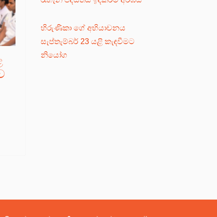
හිරුණිකා ගේ අභියාචනය
සැප්තැම්බර් 23 යළි කැඳවීමට
නියෝග
ළ
ව