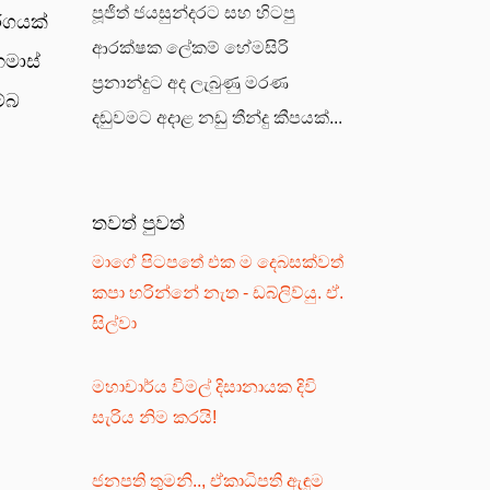
පූජිත් ජයසුන්දරට සහ හිටපු
ර්ගයක්
ආරක්ෂක ලේකම් හේමසිරි
හමාස්
ප්‍රනාන්දුට අද ලැබුණු මරණ
ම්බ
දඬුවමට අදාළ නඩු තීන්දු කීපයක්...
තවත් පුවත්
මාගේ පිටපතේ එක ම දෙබසක්වත්
කපා හරින්නේ නැත - ඩබ්ලිව්යු. ඒ.
සිල්වා
මහාචාර්ය විමල් දිසානායක දිවි
සැරිය නිම කරයි!
ජනපති තුමනි.., ඒකාධිපති ඇඳුම