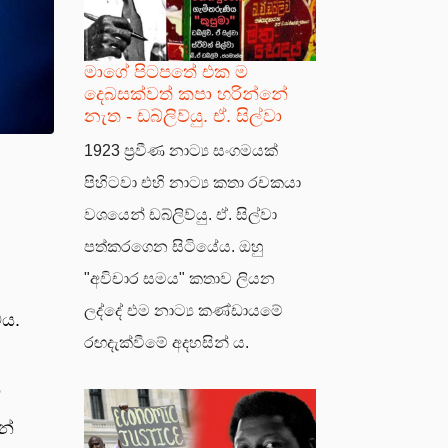
මාගේ පිටපතේ එක ම
දෙබසක්වත් කපා හරින්නේ
නැත - ඩබ්ලිව්යු. ඒ. සිල්වා
1923 ප්‍රවීණ නාට්‍ය සංගමයක්
පිහිටවා එහි නාට්‍ය කතා රචකයා
වශයෙන් ඩබ්ලිව්යු. ඒ. සිල්වා
පත්කරගෙන සිටියේය. ඔහු
"අවිචාර සමය" කතාව ලියන
ලද්දේ එම නාට්‍ය කණ්ඩායමේ
වය.
රඟදැක්වීමේ අදහසින් ය.
ව
න්