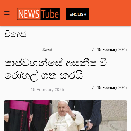
විදෙස්
විදෙස්
15 February 2025
පාප්වහන්සේ අසනීප වී
රෝහල් ගත කරයි
15 February 2025
15 February 2025