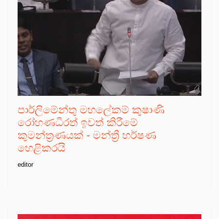
පාර්ලිමේන්තු මහලේකම් කුෂාණි
රෝහණධීරත් ඉවත් කිරීමේ
කුමන්ත්‍රණයක් - මන්ත්‍රී හර්ෂණ
හෙළිකරයි
editor