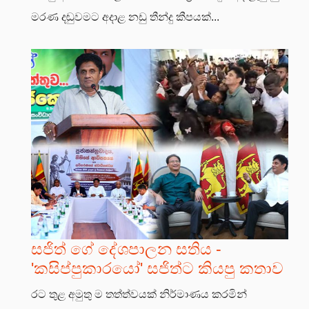
මරණ දඬුවමට අදාළ නඩු තීන්දු කීපයක්...
සජිත් ගේ දේශපාලන සතිය -
'කසිප්පුකාරයෝ' සජිත්ට කියපු කතාව
රට තුළ අමුතු ම තත්ත්වයක් නිර්මාණය කරමින්