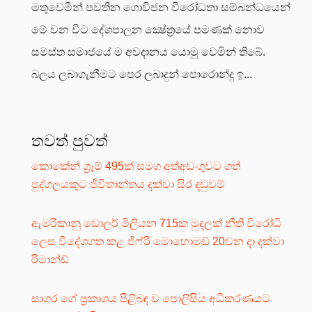
මතුවෙමින් පවතින ගොවිජන විරෝධතා සම්බන්ධයෙන්
මේ වන විට දේශපාලන ක්‍ෂේත්‍රයේ පමණක් නොව
සමස්ත සමාජයේ ම අවදානය යොමු වෙමින් තිබේ.
බලය ලබාගැනීමට පෙර ලබාදුන් පොරොන්දු ඉ...
තවත් පුවත්
කොකේන් ග්‍රෑම් 495ක් සමග අත්අඩංගුවට ගත්
පුද්ගලයකුට ජීවිතාන්තය දක්වා සිර දඬුවම්
ඇමරිකානු ඩොලර් මිලියන 715ක මුදලක් නීති විරෝධී
ලෙස විදේශගත කළ ජිෆ්රි මොහොමඩ් 20වන දා දක්වා
රිමාන්ඩ්
සාගර ගේ ප්‍රකාශය පිළිබඳ ව පොලිසිය අධිකරණයට