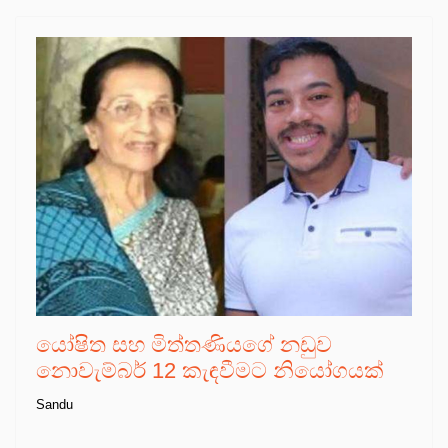
යෝෂිත සහ මිත්තණියගේ නඩුව
නොවැම්බර් 12 කැඳවීමට නියෝගයක්
Sandu