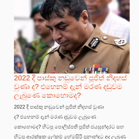
2022 දී පාස්කු නඩුවෙන් පූජිත් නිදහස්
වුණා ද? එහෙනම් දැන් මරණ දඬුවම
ලැබුණෙ කොහොමද?
2022 දී පාස්කු නඩුවෙන් පූජිත් නිදහස් වුණා
ද? එහෙනම් දැන් මරණ දඬුවම ලැබුණෙ
කොහොමද? හිටපු පොලිස්පති පූජිත් ජයසුන්දරට සහ
හිටපු ආරක්ෂක ලේකම් හේමසිරි ප්‍රනාන්දුට අද ලැබුණු