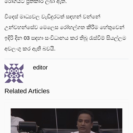
රෝගයට ප්‍රතිකාර ලබා ඇත.
විදෙස් මාධ්‍යවල වැඩිදුරටත් සඳහන් වන්නේ
උන්වහන්සේව මෙලෙස රෝහල්ගත කිරීම හේතුවෙන්
ඉදිරි දින 03 සඳහා සංවිධානය කර තිබූ රැස්වීම් සියල්ලම
අවලංගු කර ඇති බවයි.
editor
Related Articles