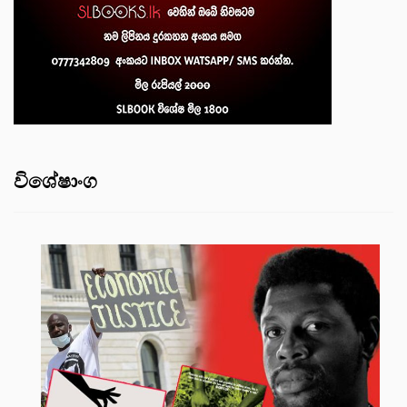
විශේෂාංග