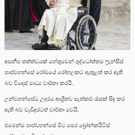
අසනීප තත්ත්වයක් හේතුවෙන් ශුද්ධෝත්තම ෆ්‍රැන්සිස්
පාප්වහන්සේ රෝමයේ රෝහලකට ඇතුළත් කර ඇති
බව විදෙස් මාධ්‍ය වාර්තා කරයි.
උන්වහන්සේට උදරය ආශ්‍රිතව සැත්කම් රැසක් සිදු කර
ඇති බව වැඩිදුරටත් වාර්තා වෙයි.
එමෙන්ම පාප්වහන්සේ මීට පෙර බ්‍රෝන්කයිටිස්