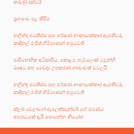
කරුණු දක්වයි
ප්‍රශංසාව පළ කිරීම
නලින්ද ජයතිස්ස සහ හර්ෂණ නානායක්කාර ඇමතිවරු
කාදිනල් රංජිත් හිමිපාණන් හමුවෙති
පාරිභෝගික අධිකාරිය, කොළඹ හැව්ලොක් ටවුන්හි
ඖෂධ සහ වෛද්‍ය උපකරණ ගබඩාවක් වටලයි
නලින්ද ජයතිස්ස සහ හර්ෂණ නානායක්කාර ඇමතිවරු
කාදිනල් රංජිත් හිමිපාණන් හමුවෙති
ක්ලබ් චෙලාගෝ ඇලෙක්සැන්ඩර් ගේ මරණය
අපරාධයක් දැයි සොයන්න නියෝග