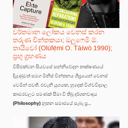
වර්තමාන ලෝකය වෙනස් කරන
තරුණ චින්තකයා; ඔලූෆෙමි ඕ.
තායිවෝ (Olúfẹ́mi O. Táíwò 1990);
ප්‍රභූ ග්‍රහණය
විසිඑක්වන සියවසේ සන්නිවේදන තාක්ෂණයේ
දියුණුවත් සමග මිනිස් චින්තනය ශීඝ්‍රයෙන් වෙනස්
වෙමින් පවතී. එවැනි යුගයක, හුදෙක් විශ්වවිද්‍යාල
කාමරවලට පමණක් සීමා වී තිබූ දර්ශනවාදය
(Philosophy)
නූතන සමාජයේ සැබෑ ප්‍ර...