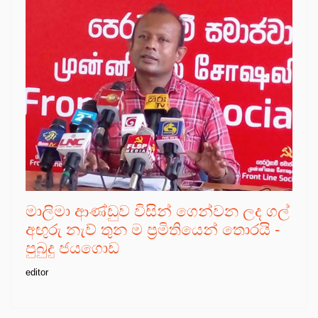
මාලිමා ආණ්ඩුව විසින් ගෙන්වන ලද ගල්
අඟුරු නැව් තුන ම ප්‍රමිතියෙන් තොරයි -
පුබුදු ජයගොඩ
editor