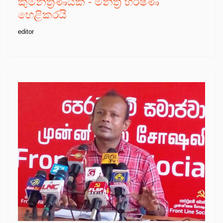
කුමන්ත්‍රණයක් - මන්ත්‍රී හර්ෂණ
හෙළිකරයි
editor