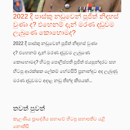
2022 දී පාස්කු නඩුවෙන් පූජිත් නිදහස්
වුණා ද? එහෙනම් දැන් මරණ දඬුවම
ලැබුණෙ කොහොමද?
2022 දී පාස්කු නඩුවෙන් පූජිත් නිදහස් වුණා
ද? එහෙනම් දැන් මරණ දඬුවම ලැබුණෙ
කොහොමද? හිටපු පොලිස්පති පූජිත් ජයසුන්දරට සහ
හිටපු ආරක්ෂක ලේකම් හේමසිරි ප්‍රනාන්දුට අද ලැබුණු
මරණ දඬුවමට අදාළ නඩු තීන්දු කීපයක්...
තවත් පුවත්
කැලණිය ප්‍රාදේශීය සභාවේ හිටපු සභාපතිට යළි
නොතීසි