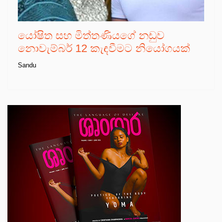
යෝෂිත සහ මිත්තණියගේ නඩුව
නොවැම්බර් 12 කැඳවීමට නියෝගයක්
Sandu