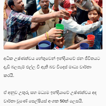
අධික උෂ්ණත්වය හේතුවෙන් ඉන්දියාවේ ජන ජීවිතයට
දැඩි බලපෑම් එල්ල වී ඇති බව විදෙස් මාධ්‍ය වාර්තා
කරයි.
ඒ අනුව උතුරු සහ මධ්‍යම ඉන්දියාවේ උෂ්ණත්වය අද
වාර්තා වුණේ සෙල්ෂියස් අංශක 50ක් ලෙසයි.