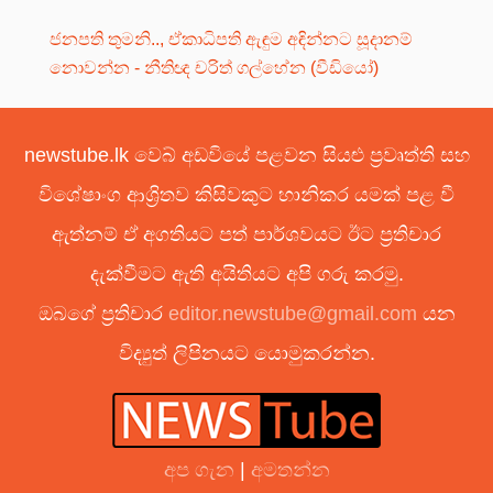
ජනපති තුමනි.., ඒකාධිපති ඇඳුම අඳින්නට සූදානම්
නොවන්න - නීතිඥ චරිත් ගල්හේන (වීඩියෝ)
newstube.lk වෙබ් අඩවියේ පළවන සියළු ප්‍රවෘත්ති සහ
විශේෂාංග ආශ්‍රිතව කිසිවකුට හානිකර යමක් පළ වී
ඇත්නම් ඒ අගතියට පත් පාර්ශවයට ඊට ප්‍රතිචාර
දැක්වීමට ඇති අයිතියට අපි ගරු කරමු.
ඔබගේ ප්‍රතිචාර
editor.newstube@gmail.com
යන
විද්‍යුත් ලිපිනයට යොමුකරන්න.
අප ගැන
|
අමතන්න