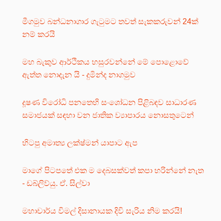
මීගමුව බන්ධනාගාර ගැටුමට තවත් සැකකරුවන් 24ක්
නම් කරයි
මහ බැකුව ආර්ථිකය හසුරවන්නේ මේ පොළොවේ
ඇත්ත නොදැන යි - දුමින්ද නාගමුව
දූෂණ විරෝධි පනතෙහි සංශෝධන පිළිබඳව සාධාරණ
සමාජයක් සඳහා වන ජාතික ව්‍යාපාරය නොසතුටෙන්
හිටපු අමාත්‍ය ලක්ෂ්මන් යාපාට ඇප
මාගේ පිටපතේ එක ම දෙබසක්වත් කපා හරින්නේ නැත
- ඩබ්ලිව්යු. ඒ. සිල්වා
මහාචාර්ය විමල් දිසානායක දිවි සැරිය නිම කරයි!