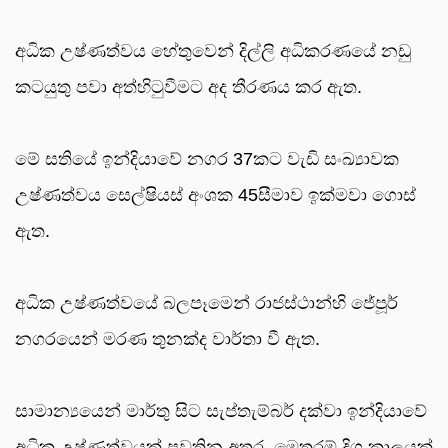
අධික උෂ්ණත්වය හේතුවෙන් දිල්ලි අධිකරණයේ නඩු
කටයුතු පවා අත්හිටුවීමට අද තීරණය කර ඇත.
මේ සතියේ ඉන්දියාවේ නගර 37කට වැඩි සංඛ්‍යාවක
උෂ්ණත්වය සෙල්ෂියස් අංශක 45සීමාව ඉක්මවා ගොස්
ඇත.
අධික උෂ්ණත්වයේ බලපෑමෙන් රාජස්ථාන්හි ජේපූර්
නගරයෙන් මරණ තුනක්ද වාර්තා වී ඇත.
සාමාන්‍යයෙන් මාර්තු සිට සැප්තැම්බර් දක්වා ඉන්දියාවේ
අධික උෂ්ණත්වයක් පවතින අතර, මෙතරම් දිගු කාලයක්