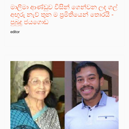
මාලිමා ආණ්ඩුව විසින් ගෙන්වන ලද ගල්
අඟුරු නැව් තුන ම ප්‍රමිතියෙන් තොරයි -
පුබුදු ජයගොඩ
editor