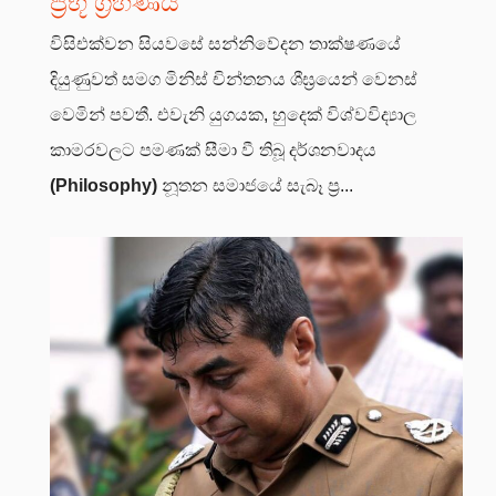
ප්‍රභූ ග්‍රහණය
විසිඑක්වන සියවසේ සන්නිවේදන තාක්ෂණයේ
දියුණුවත් සමග මිනිස් චින්තනය ශීඝ්‍රයෙන් වෙනස්
වෙමින් පවතී. එවැනි යුගයක, හුදෙක් විශ්වවිද්‍යාල
කාමරවලට පමණක් සීමා වී තිබූ දර්ශනවාදය
(Philosophy)
නූතන සමාජයේ සැබෑ ප්‍ර...