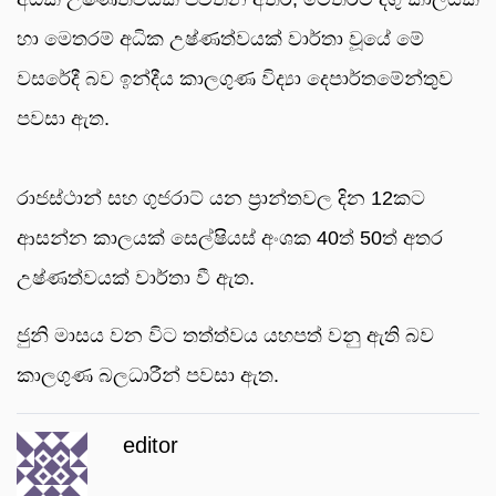
හා මෙතරම් අධික උෂ්ණත්වයක් වාර්තා වූයේ මේ
වසරේදී බව ඉන්දීය කාලගුණ විද්‍යා දෙපාර්තමේන්තුව
පවසා ඇත.
රාජස්ථාන් සහ ගුජරාට් යන ප්‍රාන්තවල දින 12කට
ආසන්න කාලයක් සෙල්ෂියස් අංශක 40ත් 50ත් අතර
උෂ්ණත්වයක් වාර්තා වී ඇත.
ජුනි මාසය වන විට තත්ත්වය යහපත් වනු ඇති බව
කාලගුණ බලධාරීන් පවසා ඇත.
editor