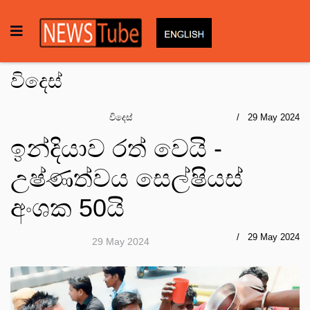
විදෙස්
විදෙස්
29 May 2024
ඉන්දියාව රත් වෙයි -
උෂ්ණත්වය සෙල්ෂියස්
අංශක 50යි
29 May 2024
29 May 2024