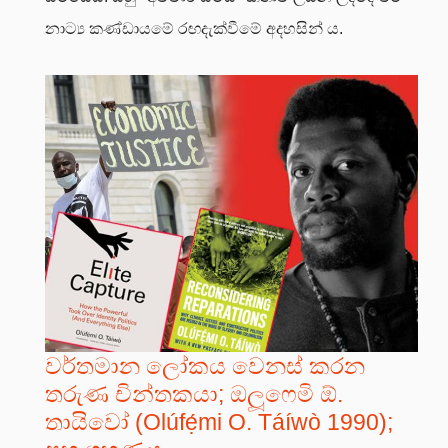
නාට්‍ය කණ්ඩායමේ රඟදැක්වීමේ අදහසින් ය.
වර්තමාන ලෝකය වෙනස් කරන
තරුණ චින්තකයා; ඔලූෆෙමි ඕ.
තායිවෝ (Olúfẹ́mi O. Táíwò 1990);