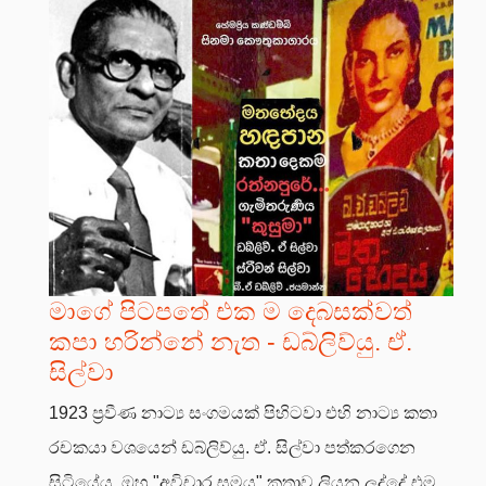
මාගේ පිටපතේ එක ම දෙබසක්වත්
කපා හරින්නේ නැත - ඩබ්ලිව්යු. ඒ.
සිල්වා
1923 ප්‍රවීණ නාට්‍ය සංගමයක් පිහිටවා එහි නාට්‍ය කතා
රචකයා වශයෙන් ඩබ්ලිව්යු. ඒ. සිල්වා පත්කරගෙන
සිටියේය. ඔහු "අවිචාර සමය" කතාව ලියන ලද්දේ එම