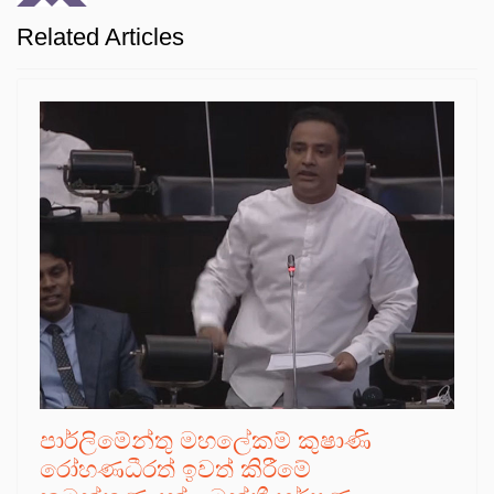
Related Articles
පාර්ලිමේන්තු මහලේකම් කුෂාණි
රෝහණධීරත් ඉවත් කිරීමේ