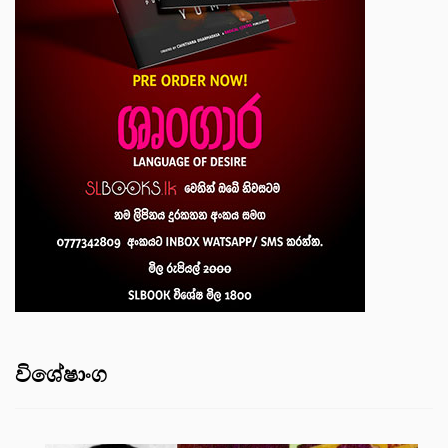
විශේෂාංග