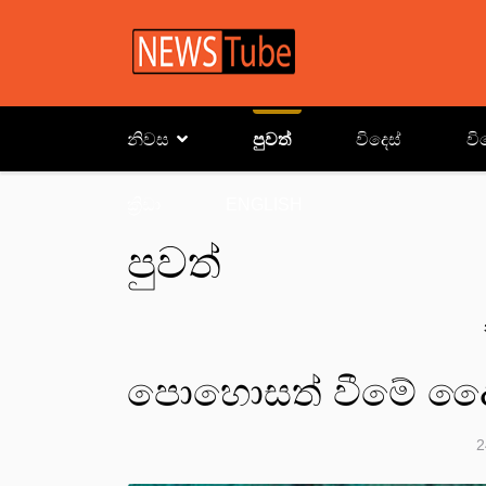
නිවස
පුවත්
විදෙස්
වි
ක්‍රිඩා
ENGLISH
පුවත්
පොහොසත් වීමේ ද
2