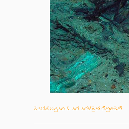
මහේෂ් හපුගොඩ ගේ ෆේස්බුක් ගිනුමෙනි