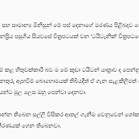
ි සහ සාමාන්‍ය මිනිසුන් මේ පස් දෙනාගේ මරණය පිළිබදව
ිය පසුගිය සියවසේ චිත්‍රපටයක් වන 'ටයිටැනික්' චිත්‍රපට
ුම් කළ හිතුවක්කාරී බව ම මේ කුඩා ටයිටන් යාත්‍රාව ද පෙන්
නතුරු ඇඟවීම් බොහොමයක් තිබියදීත් ඒ ගැන සැළකිලිමත්
යන්ට මුල ලෙස ඔහු පෙන්වා දෙනවා.
නාන්න තිබෙන සල්ලි විසිකර ආතල් ගැනීම වෙනුවෙන් ශෝ
 තීරණයක් ගෙන තිබෙනවා.