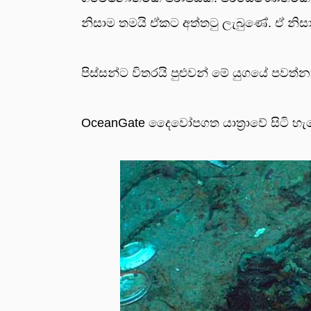
නිසාම තමයි ඒකට අත්තටු ලැබුණේ. ඒ න
පිස්සන්ට විතරයි පුළුවන් මේ යුගයේ පවත
OceanGate දෛවෝපගත යාත්‍රාවේ සිටි 