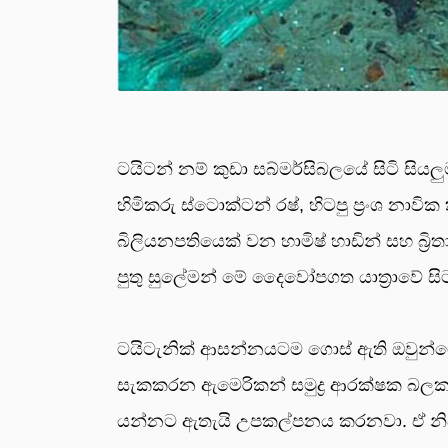
ටයිටන් නම් කුඩා සබ්මර්සිබලයේ සිටි සි
හිමිකරු ස්ටොක්ටන් රෂ්, හිටපු ප්‍රංශ නාවි
බිලියනපතියෙක් වන හාමිෂ් හාඩින් සහ බ්‍රි
පුතු සුලේමන් මේ දෛවෝපගත යාත්‍රාවේ සි
ටයිටැනික් ආසන්නයටම ගොස් ඇති ඔවුන්ගේ
සැකකරන ඇමෙරිකන් සමුද්‍ර ආරක්ෂක බලකා
යන්නට ඇතැයි උපකල්පනය කරනවා. ඒ නිසා