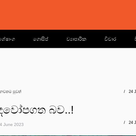
ශේෂාංග
ගොසිප්
ව්‍යාපාරික
විචාර
නවතම පුවත්
24 
ෛවෝපගත බව..!
24 
4 June 2023