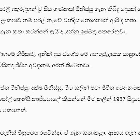
රලී අතුරුදහන් වූ සිය ගණනක් මිනිස්සු ගැන කිසිදු දෙයක්
ලංකාවේ නම් පර්ල් නැවේ වන්දිය නොගත්තේ ඇයි ද කතා
ැන කතා කරන්නේ ඇයි ද යන්න ඉස්මතු කෙරෙනවා.
මේ හිමිකරු. අනික් අය වගේම මේ අනතුරුදායක යාත්‍රාව
සින්ද ජීවිත අවදානම අරන් තිබෙනවා.
ිනිස්සු. දක්ෂ මිනිස්සු. මීට කලින් පවා ජීවිත අවදානමක
ක පෝල් හෙන්රි නාජියොලේ කියන්නේ මීට කලින් 1987 සිදුව
ච කෙනෙක්.
ටැනික් චිත්‍රපටය රසවින්දා. ඒ ගැන කතාකළා. ආදරය ගැන අ