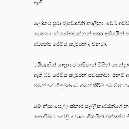
ඇති.
ලෝකය පුරා රූපවාහිනී නාලිකා, වෙබ් අඩව
වෙනවා. ඒ ශෝකවන්නන් අතර අතිශයින් ජනප්‍ර
අධ්‍යක්ෂ ජේම්ස් කැමරන් ද වනවා.
ටයිටැනික් යාත්‍රාවේ කපිතාන් විසින් පෙන්න
ඇති බව ජේමිස් කැමරන් පවසනවා. එනම් අ
තමන්ගේ හිතුමතයට ගමන්කිරීම මේ විනාශ
මේ නිසා සෙල්ලක්කාර සල්ලිකාරයින්ගේ 
නොවීමට ගෝලීය වාමාංශිකයින් එක්සත්ව