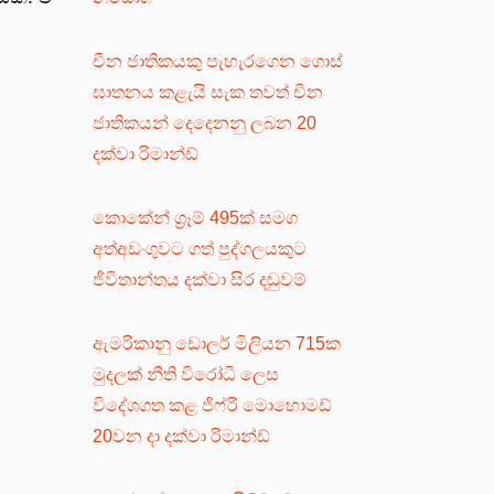
චීන ජාතිකයකු පැහැරගෙන ගොස්
ඝාතනය කළැයි සැක තවත් චීන
ජාතිකයන් දෙදෙනනු ලබන 20
දක්වා රිමාන්ඩ්
කොකේන් ග්‍රෑම් 495ක් සමග
අත්අඩංගුවට ගත් පුද්ගලයකුට
ජීවිතාන්තය දක්වා සිර දඬුවම්
ඇමරිකානු ඩොලර් මිලියන 715ක
මුදලක් නීති විරෝධී ලෙස
විදේශගත කළ ජිෆ්රි මොහොමඩ්
20වන දා දක්වා රිමාන්ඩ්