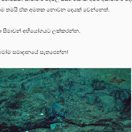
ිසාම තමයි ඒක අමතක නොවන දෙයක් වෙන්නෙත්.
්නා සීමාවන් අභියෝගයට ලක්කරන්න.
හැමෝම සමාදානයේ සැතපෙන්න!