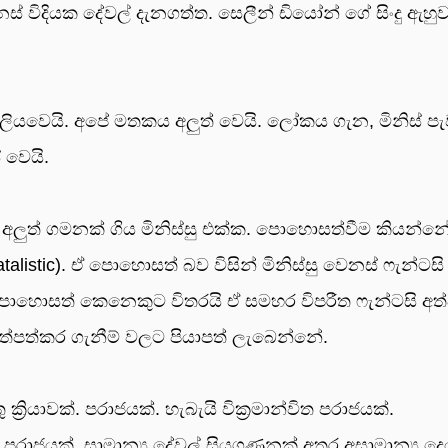
 විදියක දේවල් දැනගත්ත. සෙලීන් ඩියෝන් ගේ සිංදු ඇහුව
 සිංදු ලියවෙයි. අපේ මතකය අලුත් වෙයි. ලෝකය ගැන, මිනිස් ප
 වෙයි.
ලුත් ගමනක් ගිය මිනිස්සු එක්ක. පොහොසත්වීම කියන්න
talistic). ඒ පොහොසත් බව විසින් මිනිස්සු වෙනස් ෆැන්ටස
පොහොසත් කෙනෙකුට විතරයි ඒ සමහර විපරීත ෆැන්ටසි අත්
ත්පත්කර ගැනීම් වලට පියාපත් ලැබෙන්නේ.
්‍රියාවක්. පරාජයක්. හැබැයි වික්‍රමාන්විත පරාජයක්.
ාජයක්. සාමාන්‍ය දේවල් සියගණනක් අතර අසාමාන්‍ය දෙ