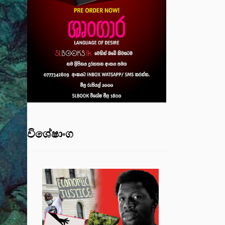
විශේෂාංග