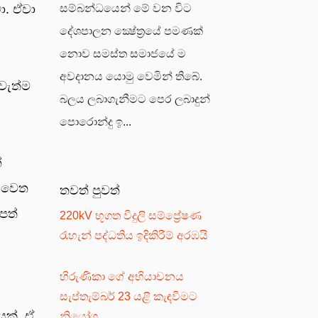
සම්බන්ධයෙන් මේ වන විට
ා. ඒවා
දේශපාලන ක්‍ෂේත්‍රයේ පමණක්
නොව සමස්ත සමාජයේ ම
අවදානය යොමු වෙමින් තිබේ.
ැවැත්ම
බලය ලබාගැනීමට පෙර ලබාදුන්
පොරොන්දු ඉ...
ේ
ි වෙත
තවත් පුවත්
පත්
220kV භූගත විදුලි සම්ප්‍රේෂණ
රැහැන් පද්ධතිය ඉදිකිරීම් අරඹයි
හිරුණිකා ගේ අභියාචනය
සැප්තැම්බර් 23 යළි කැඳවීමට
යක්. ඒ
නියෝග