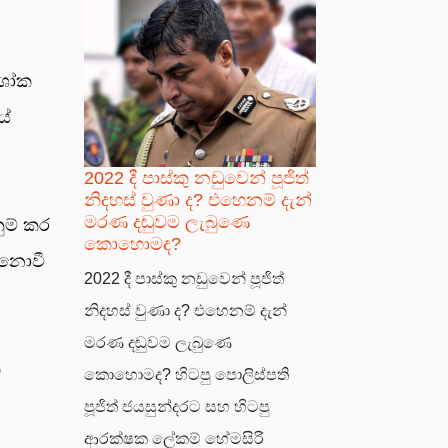
 ශෝක
යේ
2022 දී පාස්කු නඩුවෙන් පූජිත්
නිදහස් වුණා ද? එහෙනම් දැන්
මරණ දඬුවම ලැබුණෙ
නුම් කර
කොහොමද?
 නොවී
2022 දී පාස්කු නඩුවෙන් පූජිත්
නිදහස් වුණා ද? එහෙනම් දැන්
මරණ දඬුවම ලැබුණෙ
ක
කොහොමද? හිටපු පොලිස්පති
පූජිත් ජයසුන්දරට සහ හිටපු
ආරක්ෂක ලේකම් හේමසිරි