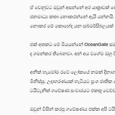
ඒ වෙනුවට ඔවුන් අසන්නේ අර යාත්‍රාවක් පෙ
ජනමාධ්‍ය කතා නොකරන්නේ ඇයි යන්නයි. 
නොකර මේ කොහේද යන සබ්මර්සිබලයක් ග
එක් අතකට මේ මියයන්නේ OceanGate සමාග
ද ගමන්කර තිබෙනවා. අන් අය වගේම ඔහු වි
අනික් හැමෝම රටේ ලෝකයේ නමක් දිනාගත්ත ම
මිනිස්සු. උදාහරණයක් හැටියට ප්‍රංශ ජාති
ටයිටැනික් ගවේෂණ සංචාරයට එකතු වෙච්
ඔවුන් විසින් කරපු ගවේෂණය එක්ක අපි ටයි