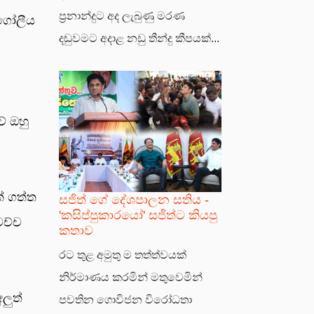
ප්‍රනාන්දුට අද ලැබුණු මරණ
 ගෝලීය
දඬුවමට අදාළ නඩු තීන්දු කීපයක්...
ේ ඔහු
් ගත්ත
සජිත් ගේ දේශපාලන සතිය -
'කසිප්පුකාරයෝ' සජිත්ට කියපු
ෙච්ච
කතාව
රට තුළ අමුතු ම තත්ත්වයක්
නිර්මාණය කරමින් මතුවෙමින්
ලුත්
පවතින ගොවිජන විරෝධතා