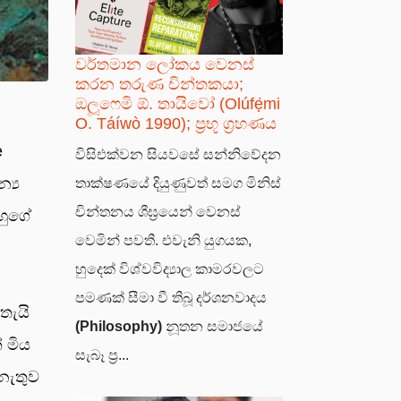
වර්තමාන ලෝකය වෙනස්
කරන තරුණ චින්තකයා;
ඔලූෆෙමි ඕ. තායිවෝ (Olúfẹ́mi
O. Táíwò 1990); ප්‍රභූ ග්‍රහණය
e
විසිඑක්වන සියවසේ සන්නිවේදන
්‍ය
තාක්ෂණයේ දියුණුවත් සමග මිනිස්
චින්තනය ශීඝ්‍රයෙන් වෙනස්
ඔහුගේ
වෙමින් පවතී. එවැනි යුගයක,
හුදෙක් විශ්වවිද්‍යාල කාමරවලට
පමණක් සීමා වී තිබූ දර්ශනවාදය
තැයි
(Philosophy)
නූතන සමාජයේ
 මිය
සැබෑ ප්‍ර...
නැතුව