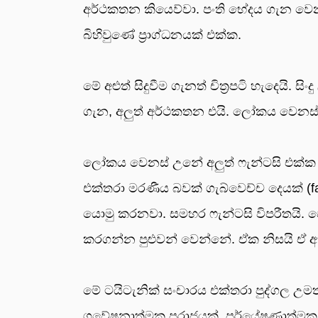
අර්ථකතන කියෙව්වා. පංති භේදය ගැන වෙනස්
බිහිවුණේ ප්‍රාග්ධනයක් එක්ක.
මේ අළුත් සිදුවීම ගැනත් චිත්‍රපටි හැදෙයි.
ගැන, අලුත් අර්ථකතන එයි. ලෝකය වෙනස්
ලෝකය වෙනස් උනේ අලුත් ෆැන්ටසි එක්ක අ
එක්තරා මරණීය බවක් ගැබ්වෙච්ච දෙයක් (fa
යොමු කරනවා. සමහර ෆැන්ටසි විපරීතයි. 
කරගන්න පුළුවන් වෙන්නේ. ඒක නිසයි ඒ අ
මේ ටයිටැනික් සංචාරය එක්තරා පුද්ගල උමතු ක
ගවේෂනාත්මක පරාජයක්. පර්යේෂණාත්මක පර