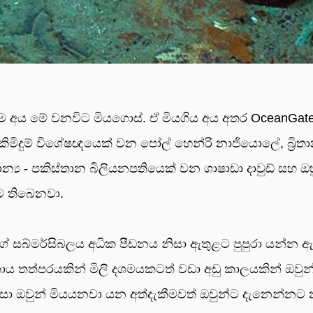
යලුම අය මේ වනවිට මියගොස්. ඒ මියගිය අය අතර OceanGat
ක කිමිදුම් විශේෂඥයෙක් වන පෝල් හෙන්රි නාජියොලේ, බ්‍රිතාන
තාන්‍ය - පකිස්තාන බිලියනපතියෙක් වන ශාෂාඩා දාවුඩ් සහ 
ට තිබෙනවා.
 සබ්මර්සිබලය අධික පීඩනය නිසා ඇතුළට පුපුරා යන්න ඇ
ය තත්පරයකින් මිලි දශමයකටත් වඩා අඩු කාලයකින් ඔවුන්
 ඔවුන් මියයනවා යන අත්දැකීමවත් ඔවුන්ට දැනෙන්නට 