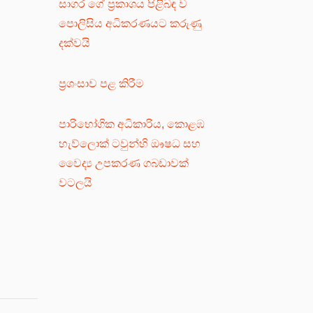
සාගර ගේ ප්‍රකාශය පිළිබඳ ව
පොලිසිය අධිකරණයට කරුණු
දක්වයි
ප්‍රශංසාව පළ කිරීම
පාරිභෝගික අධිකාරිය, කොළඹ
හැව්ලොක් ටවුන්හි ඖෂධ සහ
වෛද්‍ය උපකරණ ගබඩාවක්
වටලයි