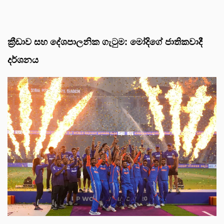
ක්‍රීඩාව සහ දේශපාලනික ගැටුම: මෝදිගේ ජාතිකවාදී
දර්ශනය