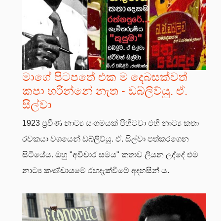
මාගේ පිටපතේ එක ම දෙබසක්වත්
කපා හරින්නේ නැත - ඩබ්ලිව්යු. ඒ.
සිල්වා
1923 ප්‍රවීණ නාට්‍ය සංගමයක් පිහිටවා එහි නාට්‍ය කතා
රචකයා වශයෙන් ඩබ්ලිව්යු. ඒ. සිල්වා පත්කරගෙන
සිටියේය. ඔහු "අවිචාර සමය" කතාව ලියන ලද්දේ එම
නාට්‍ය කණ්ඩායමේ රඟදැක්වීමේ අදහසින් ය.