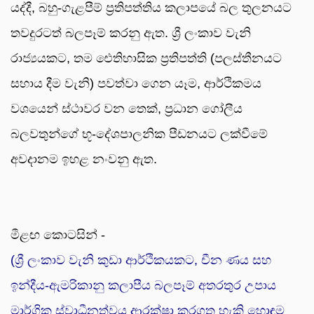
යද්දී, බහු-ගැළපීම් ප්‍රතිපත්තිය කලාපයේ බල තුලනයට
තවදුරටත් බලපෑම් කරනු ඇත. ශ්‍රී ලංකාව වැනි
රාජ්‍යයකට, තම ඓතිහාසික ප්‍රතිපත්ති (පලස්තීනයට
සහාය දීම වැනි) පවත්වා ගෙන යෑම, ආර්ථිකමය
වශයෙන් ස්ථාවර වන තෙක්, ප්‍රධාන ගෝලීය
බලවතුන්ගේ භූ-දේශපාලනික පීඩනයට ලක්වීමේ
අවදානම ඉහළ නංවනු ඇත.
මීළඟ කොටසින් -
(ශ්‍රී ලංකාව වැනි කුඩා ආර්ථිකයකට, චීන ණය සහ
ඉන්දීය-ඇමරිකානු කලාපීය බලපෑම් අතරතුර උපාය
මාර්ගික ස්වාධීනත්වය ආරක්ෂා කරගත හැකි හොඳම