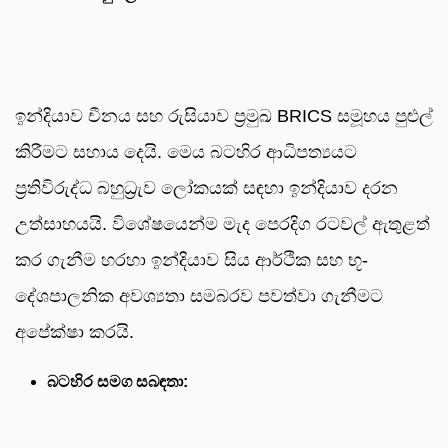
ඉන්දියාව චීනය සහ රුසියාව ප්‍රමුඛ BRICS සමූහය පුළුල්
කිරීමට සහාය දෙයි. මෙය බටහිර ආධිපත්‍යයට
ප්‍රතිවිරුද්ධ බහුධ්‍රැව ලෝකයක් සඳහා ඉන්දියාව දරන
උත්සාහයයි. විශේෂයෙන්ම මැද පෙරදිග රටවල් ඇතුළත්
කර ගැනීම හරහා ඉන්දියාව සිය ආර්ථික සහ භූ-
දේශපාලනික අවශ්‍යතා සමබරව පවත්වා ගැනීමට
අපේක්ෂා කරයි.
බටහිර සමග සබඳතා: