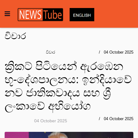
විචාර
විචාර
04 October 2025
ක්‍රිකට් පිටියෙන් ඇරඹෙන
භූ-දේශපාලනය: ඉන්දියාවේ
නව ජාතිකවාදය සහ ශ්‍රී
ලංකාවේ අභියෝග
04 October 2025
04 October 2025