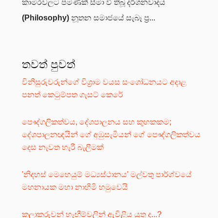
කාමරවලට පමණක් සීමා වී තිබූ දර්ශනවාදය
(Philosophy)
නූතන සමාජයේ සැබෑ ප්‍ර...
තවත් පුවත්
විනිසුරුවරුන්ගේ විශ්‍රාම වයස සංශෝධනයට අදාළ
පනත් කෙටුම්පත ගැසට් කෙරේ
පෞද්ගලිකත්වය, දේශපාලනය සහ කුහකකම;
දේශපාලනඥයින් ගේ අඹුසැමියන් ගේ පෞද්ගලිකත්වය
දෙස නැවත හැරී බැලීමක්
'නිදහස් මෙහෙයුම් මධ්‍යස්ථානය' මල්වතු පාර්ශ්වයේ
මහනායක මහා නාහිමි හමුවෙයි
කලාකරුවන් හැඟීම්වලින් ඇවිළිය යුතු ද...?