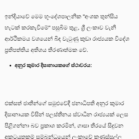
ඉන්දියාවේ මෙම භූ-දේශපාලනික "අංශක තුන්සිය
හැටක් කරකැවීමේ" පසුබිම තුළ, ශ්‍රී ලංකාව වැනි
ආර්ථිකමය වශයෙන් බිඳ වැටුණු කුඩා රාජ්‍යයක විදේශ
ප්‍රතිපත්තිය අතිශය තීරණාත්මක වේ.
අනුර කුමාර දිසානායකගේ ස්ථාවරය:
එක්සත් ජාතීන්ගේ සමුළුවේදී ජනාධිපති අනුර කුමාර
දිසානායක විසින් පලස්තීනය ස්වාධීන රාජ්‍යයක් ලෙස
පිළිගන්නා බව ප්‍රකාශ කරමින්, ගාසා තීරයේ සිදුවන
අකටයුතුකම් සම්බන්ධයෙන් ලංකාවේ කණස්සල්ල