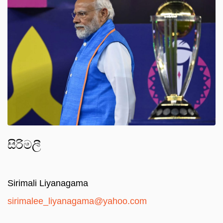
සිරිමලී
Sirimali Liyanagama
sirimalee_liyanagama@yahoo.com