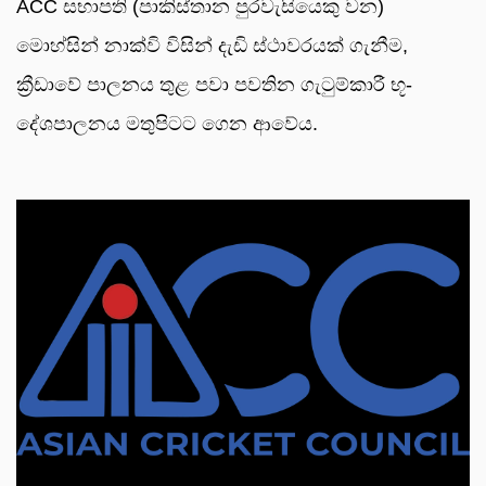
ACC සභාපති (පාකිස්තාන පුරවැසියෙකු වන)
මොහ්සින් නාක්වි විසින් දැඩි ස්ථාවරයක් ගැනීම,
ක්‍රීඩාවේ පාලනය තුළ පවා පවතින ගැටුම්කාරී භූ-
දේශපාලනය මතුපිටට ගෙන ආවේය.