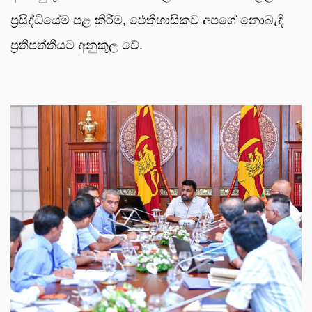
ප්‍රසිද්ධියේම පළ කිරීම, ඓතිහාසිකව අපගේ නොබැඳි
ප්‍රතිපත්තියට අනුකූල වේ.