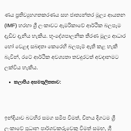
ණය ප්‍රතිව්‍යුහගතකරණය සහ ජාත්‍යන්තර මූල්‍ය ආයතන
(IMF) හරහා ශ්‍රී ලංකාවට ඇමරිකාවේ ආර්ථික බලපෑම
දැඩිව දැනිය හැකිය. භූ-දේශපාලනික තීරණ මූල්‍ය ආධාර
හෝ වෙළඳ සබඳතා කෙරෙහි බලපෑම් ඇති කළ හැකි
බැවින්, රටේ ආර්ථික අවශ්‍යතා තවදුරටත් අවදානමට
ලක්විය හැකිය.
කලාපීය අසමතුලිතතාව:
ඉන්දියාව බටහිර සමග සමීප වීමත්, චීනය දිගටම ශ්‍රී
ලංකාවේ ප්‍රධාන පාර්ශවකරුවෙකු වීමත් සමඟ, ශ්‍රී