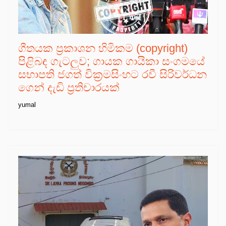
ගීතයක ප්‍රකාශන හිමිකම (copyright)
පිළිබඳ ගැටලුව; ගායක ගායිකා සංගමයේ
සභාපති ජගත් වික්‍රමසිංහට රවී සිරිවර්ධන
ගෙන් දැඩි ප්‍රතිචාරයක්
yumal