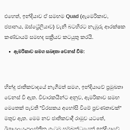
එහෙත්, ඉන්දියාව ඒ සමඟම Quad (ඇමෙරිකාව,
ජපානය, ඕස්ට්‍රේලියාව) වැනි බටහිරට නැඹුරු ආරක්ෂක
කණ්ඩායම් සමඟද සක්‍රීයව කටයුතු කරයි.
ඇමරිකාව සමග සබඳතා වෙනස් වීම:
හින්දු ජාතිකවාදයේ නැගීමත් සමග, ඉන්දියාවේ ප්‍රමුඛතා
වෙනස් වී ඇත. විචාරකයින්ට අනුව, ඇමරිකාව සමඟ
මෙතෙක් පැවති "විරසකය අහෝසි වීමේ ප්‍රවණතාවක්"
මතුව ඇත. මෙම නව ජාතිකවාදී රාමුව යටතේ,
ඊශ්‍රායලය-පලස්තීන ගැටුම සම්බන්ධයෙන් ඉන්දියාවේ