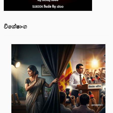
විශේෂාංග