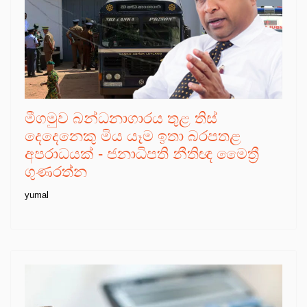
මීගමුව බන්ධනාගාරය තුළ තිස්
දෙදෙනෙකු මිය යෑම ඉතා බරපතළ
අපරාධයක් - ජනාධිපති නීතිඥ මෛත්‍රී
ගුණරත්න
yumal