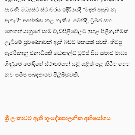
පැරණි මධ්‍යස්ථ ස්ථාවරය ඉදිරියේදී "මදක් පසුබානු
ඇතැයි" අපේක්ෂා කළ හැකිය. මෙහිදී, ට්‍රම්ප් සහ
නෙතන්යාහුගේ සාම වැඩපිළිවෙලට ඉහළ පිළිගැනීමක්
ලැබීමේ ප්‍රවණතාවක් ඇති බවට මතයක් පවතී. හිටපු
ඇමරිකානු ජනාධිපති ඩොනල්ඩ් ට්‍රම්ප් සිය සමාජ මාධ්‍ය
ගිණුමේ මෝදිගේ ස්ථාවරයන් යළි යළිත් පළ කිරීම මෙම
නව සමීප සබඳතාවේ පිළිබිඹුවකි.
ශ්‍රී ලංකාවට ඇති භූ-දේශපාලනික අභියෝගය