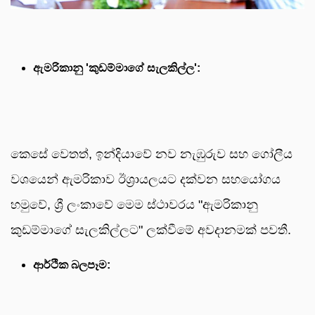
ඇමරිකානු 'කුඩම්මාගේ සැලකිල්ල':
කෙසේ වෙතත්, ඉන්දියාවේ නව නැඹුරුව සහ ගෝලීය
වශයෙන් ඇමරිකාව ඊශ්‍රායලයට දක්වන සහයෝගය
හමුවේ, ශ්‍රී ලංකාවේ මෙම ස්ථාවරය "ඇමරිකානු
කුඩම්මාගේ සැලකිල්ලට" ලක්වීමේ අවදානමක් පවතී.
ආර්ථික බලපෑම: