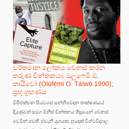
වර්තමාන ලෝකය වෙනස් කරන
තරුණ චින්තකයා; ඔලූෆෙමි ඕ.
තායිවෝ (Olúfẹ́mi O. Táíwò 1990);
ප්‍රභූ ග්‍රහණය
විසිඑක්වන සියවසේ සන්නිවේදන තාක්ෂණයේ
දියුණුවත් සමග මිනිස් චින්තනය ශීඝ්‍රයෙන් වෙනස්
වෙමින් පවතී. එවැනි යුගයක, හුදෙක් විශ්වවිද්‍යාල