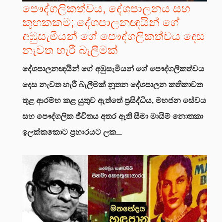
පෞද්ගලිකත්වය, දේශපාලනය සහ
කුහකකම; දේශපාලනඥයින් ගේ
අඹුසැමියන් ගේ පෞද්ගලිකත්වය දෙස
නැවත හැරී බැලීමක්
දේශපාලනඥයින් ගේ අඹුසැමියන් ගේ පෞද්ගලිකත්වය
දෙස නැවත හැරී බැලීමක්
නූතන දේශපාලන කතිකාවත
තුළ ආරම්භ කළ යුතුව ඇත්තේ ප්‍රසිද්ධිය, මහජන සේවය
සහ පෞද්ගලික ජීවිතය අතර ඇති සීමා මායිම් නොතකා
ඉලක්කකොට ප්‍රහාරයට ලක...