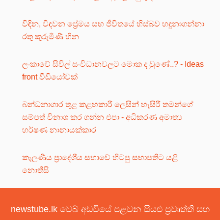
විඳින, විඳවන ප්‍රේමය සහ ජීවිතයේ හිස්බව හඳුනාගන්නා
රතු කුරුමිණි හීන
ලංකාවේ සිවිල් සංවිධානවලට මොක ද වුණේ..? - Ideas
front වීඩියෝවක්
බන්ධනාගාර තුළ කළහකාරී ලෙසින් හැසිරී තමන්ගේ
සම්පත් විනාශ කර ගන්න එපා - අධිකරණ අමාත්‍ය
හර්ෂණ නානායක්කාර
කැලණිය ප්‍රාදේශීය සභාවේ හිටපු සභාපතිට යළි
නොතීසි
newstube.lk වෙබ් අඩවියේ පළවන සියළු ප්‍රවෘත්ති සහ