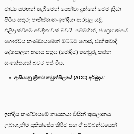
මාධ්‍ය සටහන් තැබීමෙන් පෙන්වා දුන්නේ මෙම ක්‍රීඩා
පිටිය සතුරු පාකිස්තාන-ඉන්දියා ආරවුල යළි
එළිදැක්වීමේ වේදිකාවක් බවයි. මෙමගින්, ජයග්‍රහණයේ
ගෞරවය කණ්ඩායමෙන් ඔබ්බට ගොස්, ජාතිකවාදී
දේශපාලන න්‍යාය පත්‍රය (මෝදිට) තහවුරු කරන
සංකේතයක් බවට පත් විය.
ආසියානු ක්‍රිකට් කවුන්සිලයේ (ACC) අර්බුදය:
ඉන්දීය කණ්ඩායමේ නායකයා විසින් කුසලානය
ලබාගැනීම ප්‍රතික්ෂේප කිරීම සහ ඒ සම්බන්ධයෙන්