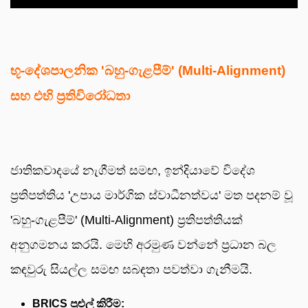
භූ-දේශපාලනික 'බහු-ගැළපීම්' (Multi-Alignment)
සහ එහි ප්‍රතිවිරෝධතා
ජාතිකවාදයේ නැගීමත් සමඟ, ඉන්දියාවේ විදේශ
ප්‍රතිපත්තිය 'උපාය මාර්ගික ස්වාධීනත්වය' මත පදනම් වූ
'බහු-ගැළපීම්' (Multi-Alignment) ප්‍රතිපත්තියක්
අනුගමනය කරයි. මෙහි අරමුණ වන්නේ ප්‍රධාන බල
කඳවුරු සියල්ල සමඟ සබඳතා පවත්වා ගැනීමයි.
BRICS පුළුල් කිරීම: