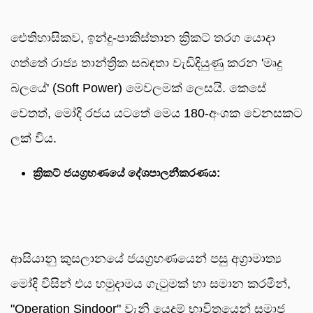
ඓතිහාසිකව, ඉන්දු-පාකිස්තාන ක්‍රිකට් තරග යොදා
ගත්තේ රාජ්‍ය තාන්ත්‍රික සබඳතා වැඩිදියුණු කරන 'මෘදු
බලයේ' (Soft Power) මෙවලමක් ලෙසයි. කෙසේ
වෙතත්, මෝදි රජය යටතේ මෙය 180-අංශක වෙනසකට
ලක් විය.
ක්‍රිකට් ජයග්‍රහණයේ දේශපාලනීකරණය:
ආසියානු කුසලානයේ ජයග්‍රහණයෙන් පසු අග්‍රාමාත්‍ය
මෝදි විසින් එය හමුදාමය ගැටුමක් හා සමාන කරමින්,
"Operation Sindoor" වැනි යෙදුම් භාවිතයෙන් සමාජ