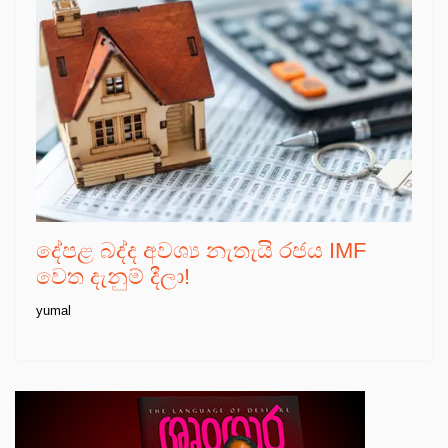
දේපළ බද්ද අවශ්‍ය නැතැයි රජය IMF
වෙත දැනුම් දීලා!
yumal