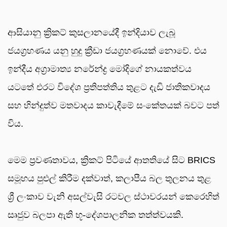
ආසියානු ක්‍රිකට් කුසලානයේදී ඉන්දියාව ලැබූ
ජයග්‍රහණය යනු හුදු ක්‍රීඩා ජයග්‍රහණයක් නොවේ. එය
ඉන්දීය අග්‍රාමාත්‍ය නරේන්ද්‍ර මෝදිගේ නායකත්වය
යටතේ එරට විදේශ ප්‍රතිපත්තිය තුළට දැඩි ජාතිකවාදය
සහ හින්දුත්ව මතවාදය කාවැදීමේ සංකේතයක් බවට පත්
විය.
මෙම ප්‍රවණතාවය, ක්‍රිකට් පිටියේ ආතතියේ සිට BRICS
සමූහය පුළුල් කිරීම දක්වාත්, කලාපීය බල තුලනය තුළ
ශ්‍රී ලංකාව වැනි අසල්වැසි රටවල ස්ථාවරයන් කෙරෙහිත්
සෘජුව බලපා ඇති භූ-දේශපාලනික තත්ත්වයකි.