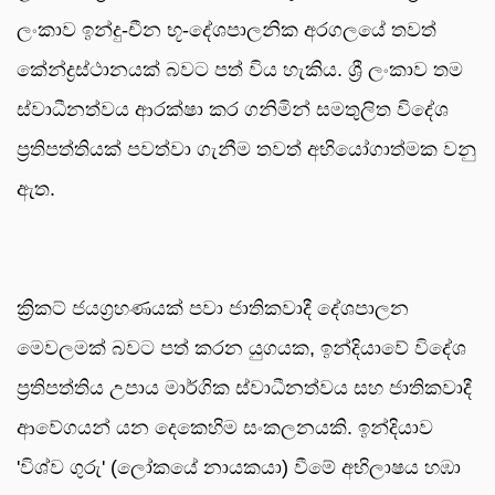
ලංකාව ඉන්දු-චීන භූ-දේශපාලනික අරගලයේ තවත්
කේන්ද්‍රස්ථානයක් බවට පත් විය හැකිය. ශ්‍රී ලංකාව තම
ස්වාධීනත්වය ආරක්ෂා කර ගනිමින් සමතුලිත විදේශ
ප්‍රතිපත්තියක් පවත්වා ගැනීම තවත් අභියෝගාත්මක වනු
ඇත.
ක්‍රිකට් ජයග්‍රහණයක් පවා ජාතිකවාදී දේශපාලන
මෙවලමක් බවට පත් කරන යුගයක, ඉන්දියාවේ විදේශ
ප්‍රතිපත්තිය උපාය මාර්ගික ස්වාධීනත්වය සහ ජාතිකවාදී
ආවේගයන් යන දෙකෙහිම සංකලනයකි. ඉන්දියාව
'විශ්ව ගුරු' (ලෝකයේ නායකයා) වීමේ අභිලාෂය හඹා