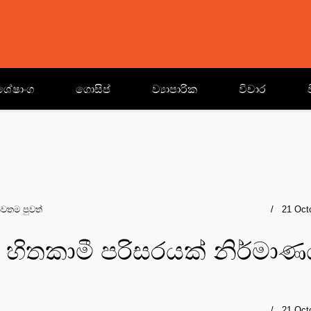
ශේෂාංග
ගොසිප්
ව්‍යාපාරික
විචාර
වතම පුවත්
21 Oct
 හිතකාමී පරිසරයක් නිර්මා
21 Oct