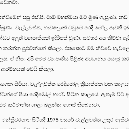
ත වෙනවා.
ත්වීමෙන් පසු එස්.පී. ටාඕ මහත්මයා මට මුණ ගැසුණා. නව
ව තිබුණා. වැල්ලවත්ත, හැව්ලොක් ටවුමේ රෙදි මෝල පැවති 
ව අලුත් ව්‍යාපෘතියක් ඉදිරිපත් වුණා. සමහර අය කිව්වා ඇ
ම්භ කරන්න පුළුවන්නේ කියලා. එතකොට මම කිව්වේ හැව්ල
ස, ඒ නිසා අපි මෙම ව්‍යාපෘතිය පිළිබඳ අවධානය යොමු කර
ආරම්භයක් වෙයි කියලා.
නගෙන සිටියා. වැල්ලවත්ත රෙදිමෝල ක්‍රියාත්මක වන කාලය
ටන්ගේ පියා රෙදිමෝල් භාරව සිටින කාලයේ. ඇතැම් විට අ
 එම කර්මාන්ත ශාලා බලන්න ගොස් තිබෙනවා.
න්ත්‍රීවරයාව සිටියදී 1975 වසරේ වැල්ලවත්ත උතුර මැත