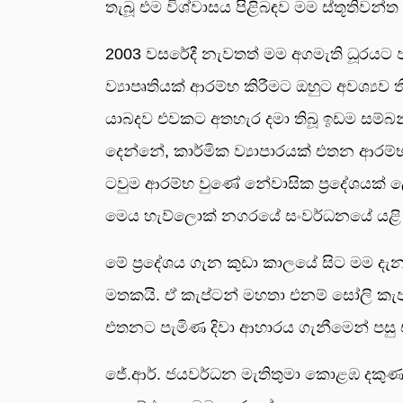
තැබූ එම විශ්වාසය පිළිබඳව මම ස්තූතිවන්
2003 වසරේදී නැවතත් මම අගමැති ධූරයට ප
ව්‍යාපෘතියක් ආරම්භ කිරීමට ඔහුට අවශ්‍ය
යාබදව එවකට අතහැර දමා තිබූ ඉඩම සම්බන්ධ
දෙන්නේ, කාර්මික ව්‍යාපාරයක් එතන ආර
ටවුම ආරම්භ වුණේ නේවාසික ප්‍රදේශයක් ලෙ
මෙය හැව්ලොක් නගරයේ සංවර්ධනයේ යළි 
මේ ප්‍රදේශය ගැන කුඩා කාලයේ සිට මම දැ
මතකයි. ඒ කැප්ටන් මහතා එනම් සෝලි කැප්
එතනට පැමිණ දිවා ආහාරය ගැනීමෙන් පසු
ජේ.ආර්. ජයවර්ධන මැතිතුමා කොළඹ දකුණ ම