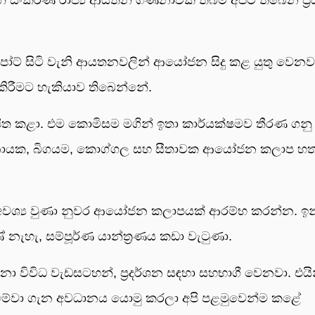
 සිටි වැනි ආයතනවලින් ආයෝජන සිදු කළ යුතු වෙනව
ිරීමට හැකියාව තිබෙන්නේ.
ිත කළා. එම කොමිසම මගින් ඉතා කාර්යක්ෂමව තීරණ ගනු
ටුනායක, බිගයම, කොග්ගල සහ සීතාවක ආයෝජන කලාප හ
යට අවශ්‍ය වුණා නුවර ආයෝජන කලාපයක් ආරම්භ කරන්න. ඉන
නැහැ, සම්පූර්ණ යාන්ත්‍රණය කඩා වැටුණා.
 විවිධ වැඩසටහන්, ප්‍රදර්ශන සඳහා සහභාගී වෙනවා. එයි
 මේවා ගැන අවධානය යොමු කරලා අපි පළමුවෙන්ම කළේ