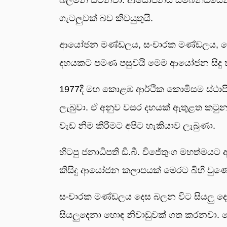
ගැටලුවක් බව කිවයුතුයි.
ආයෝජන මණ්ඩලය, සංචාරක මණ්ඩලය, පෝට්
දහයකට පමණ පසුවයි මෙම ආයෝජන සිදු ක
1977දී මහ කොළඹ ආර්ථික කොමිසම ස්ථාප
ලැබුවා. ඒ අනුව වසර දහයක් ඇතුළත ක
වැඩ නිම කිරීමට අපිට හැකියාව ලැබුණා.
හිටපු ජනාධිපති ඩී.බී. විජේතුංග මහත්ම
කිසිදු ආයෝජන කලාපයක් මෙරට බිහි වුණේ 
සංචාරක මණ්ඩලය දෙස බලන විට සියලු දෙනා
සියලුදෙනා හොඳ නිවාඩුවක් ගත කරනවා.