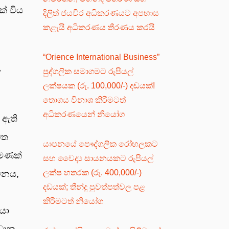
ක් විය
දිලිත් ජයවීර අධිකරණයට අපහාස
කළැයි අධිකරණය තීරණය කරයි
“Orience International Business”
පුද්ගලික සමාගමට රුපියල්
ේ
ලක්ෂයක (රු. 100,000/-) දඩයක්!
තොගය විනාශ කිරීමටත්
අධිකරණයෙන් නියෝග
 ඇති
ෙත
යාපනයේ පෞද්ගලික රෝහලකට
පමණක්
සහ වෛද්‍ය සායනයකට රුපියල්
ලක්ෂ හතරක (රු. 400,000/-)
චීනය,
දඩයක්; තීන්දු පුවත්පත්වල පළ
කිරීමටත් නියෝග
යා
රධාන