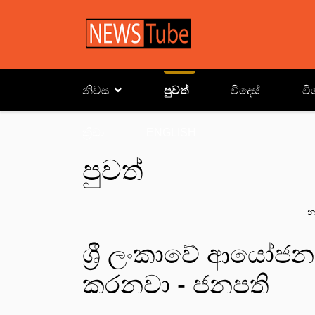
නිවස
පුවත්
විදෙස්
වි
ක්‍රිඩා
ENGLISH
පුවත්
න
ශ්‍රී ලංකාවේ ආයෝජන
කරනවා - ජනපති