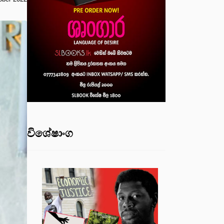
විශේෂාංග