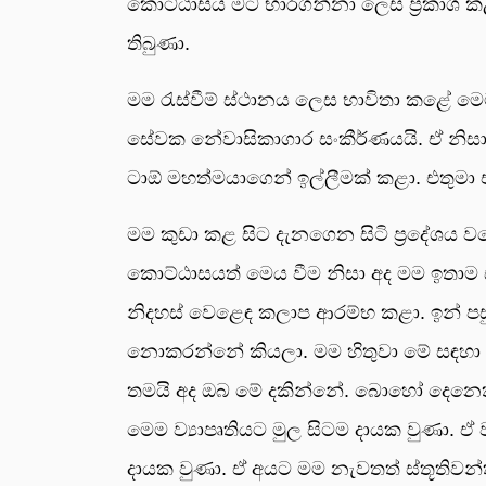
කොට්ඨාසය මට භාරගන්නා ලෙස ප්‍රකාශ කළා
තිබුණා.
මම රැස්වීම් ස්ථානය ලෙස භාවිතා කළේ
සේවක නේවාසිකාගාර සංකීර්ණයයි. ඒ නිස
ටාඕ මහත්මයාගෙන් ඉල්ලීමක් කළා. එතුමා ඒ
මම කුඩා කළ සිට දැනගෙන සිටි ප්‍රදේ
කොට්ඨාසයත් මෙය වීම නිසා අද මම ඉතාම
නිදහස් වෙළෙඳ කලාප ආරම්භ කළා. ඉන් පසු
නොකරන්නේ කියලා. මම හිතුවා මේ සඳහා හ
තමයි අද ඔබ මේ දකින්නේ. බොහෝ දෙනෙක
මෙම ව්‍යාපෘතියට මුල සිටම දායක වුණා
දායක වුණා. ඒ අයට මම නැවතත් ස්තූතිවන