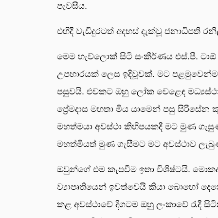
පැවසීය.
එහිදී වැඩිදුරටත් අදහස් දැක්වූ ජනාධිපති රනි
මෙම හැව්ලොක් සිටි සංකීර්ණය එස්.පී. ටාඕ
උපහාරයක් ලෙස ඉදිවූවක්. මට පළමුවෙන්ම
පසුවයි. එවකට ඔහු ලෝක වෙළෙඳ මධ්‍යස්ථාන
ප්‍රේමදාස මහතා මිය යාමෙන් පසු සිරිසේ
මහත්මයා අවස්ථා කිහිපයකදී මට මුණ ගැසු
මහත්මියත් මුණ ගැසීමට මට අවස්ථාව ලැබු
ඔවුන්ගේ එම කැපවීම ඉතා විශිෂ්ටයි. මොකද 
ව්‍යාපෘතියෙන් ඉවත්වෙයි කියා බොහෝ දෙන
කළ අවස්ථාවේ දිගටම ඔහු ලංකාවේ රැදී සිටින