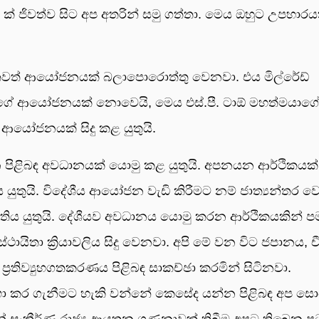
ක් ජිවත්ව සිට අප අතරින් සමු ගත්තා. මෙය ඔහුට උපහාරය
ම තවත් ආයෝජනයක් බලාපොරොත්තු වෙනවා. එය මිල්රේඩ්
ගේ ආයෝජනයක් නොවෙයි, මෙය එස්.පී. ටාඕ මහත්මයාග
 ආයෝජනයක් සිදු කළ යුතුයි.
පිළිබඳ අවධානයක් යොමු කළ යුතුයි. අපනයන ආර්ථිකයක්
යුතුයි. විදේශීය ආයෝජන වැඩි කිරීමට නම් ජාත්‍යන්තර ව
තිය යුතුයි. දේශීයව අවධානය යොමු කරන ආර්ථිකයකින් 
්ථායිතා ක්‍රියාවලිය සිදු වෙනවා. අපි මේ වන විට ජපානය, 
රතිව්‍යුහගතකරණය පිළිබඳ සාකච්ඡා කරමින් සිටිනවා.
ා කර ගැනීමට හැකි වන්නේ කෙසේද යන්න පිළිබඳ අප සො
සංකීර්ණ රාජ්‍ය ආයතන ගණනාවක් තිබීම අපට තිබෙන ප්‍