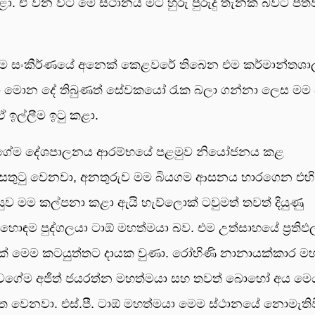
. ඒ වන විට මේ ස්ථානය මට හුරු පුරුදු තැනක් බවට පත්
 මෙම සංකීර්ණයේ අනෙක් කෙළවරේ තිබෙන එම කර්මාන්තශ
ා මොන දේ තිබුණත් සේවකයෝ රැක බලා ගන්නා ලෙස මම එස
 ඉල්ලීම ඉටු කළා.
ශය වගේම දේශපාලනය ආරම්භයේ පළමුව නියෝජනය කළ
 සතුටු වෙනවා, අනතුරුව මම බියගම ආසනය භාරගෙන එහි
ව මම කල්පනා කළා ඇයි හැව්ලොක් ටවුමත් තවත් දියුණු
ොඳම පුද්ගලයා ටාඕ මහත්මයා බව. එම උත්සාහයේ ප්‍රතිඵ
් මෙම කටයුත්තට දායක වුණා. රෝහිණි නානායක්කාර මහ
. ඒ වගේම අජිත් ජයරත්න මහත්මයා සහ තවත් බොහෝ අය ම
්ත වෙනවා. එස්.පී. ටාඕ මහත්මයා මෙම ස්ථානයේ නොමැති