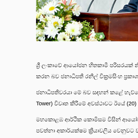
ශ්‍රී ලංකාවේ ආයෝජන හිතකාමී පරිසරයක් න
කරන බව ජනාධිපති රනිල් වික්‍රමසිංහ ප්‍රක
ජනාධිපතිවරයා මේ බව සඳහන් කළේ හැව්ලොක
Tower) විවෘත කිරීමේ අවස්ථාවට ඊයේ (20) 
මහකොළඹ ආර්ථික කොමිසම විසින් ආයෝජන සඳ
පවත්නා අකාර්යක්ෂම ක්‍රියාවලිය වෙනුවට වඩ