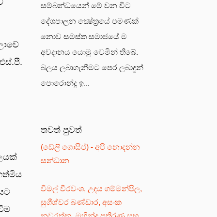
ව
සම්බන්ධයෙන් මේ වන විට
දේශපාලන ක්‍ෂේත්‍රයේ පමණක්
නොව සමස්ත සමාජයේ ම
ාලාවේ
අවදානය යොමු වෙමින් තිබේ.
්.පී.
බලය ලබාගැනීමට පෙර ලබාදුන්
පොරොන්දු ඉ...
තවත් පුවත්
(ඩේලි ගොසිප්) - අපි නොදන්න
ලයක්
සන්ධාන
ත්මිය
විමල් වීරවංශ, උදය ගම්මන්පිල,
ෙයට
සුගීශ්වර බණ්ඩාර, අසංක
වීම
නවරත්න, මහින්ද පතිරණ සහ