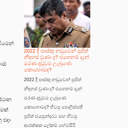
වීමෙන්
2022 දී පාස්කු නඩුවෙන් පූජිත්
.
නිදහස් වුණා ද? එහෙනම් දැන්
මරණ දඬුවම ලැබුණෙ
ටාඕ
කොහොමද?
2022 දී පාස්කු නඩුවෙන් පූජිත්
නිදහස් වුණා ද? එහෙනම් දැන්
මරණ දඬුවම ලැබුණෙ
ස්ථාන
කොහොමද? හිටපු පොලිස්පති
ීමක්
පූජිත් ජයසුන්දරට සහ හිටපු
ු එදා
ආරක්ෂක ලේකම් හේමසිරි