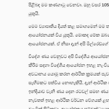
පිළිබඳ මම කණගාටු වෙනවා. ඔහු වසර 105 
යුතුයි.
මෙම ව්‍යාපෘතිය දියත් කළ සමාගමෙන් ම
ආයෝජනයක් විය යුතුයි. මොකද මේක ඔබ
ආයෝජනයක්. ඒ නිසා දැන් අපි මිල්රෙඩ්ගේ
විදේශ ණය වෙනුවට අපි විදේශීය ආයෝජන 
කිරීම සදහා විදේශීය ආයෝජන ඉහළ නැංවිය 
අවධානය යොමු කරන ආර්ථික ක්‍රමයක් පැව
සෑහීමකට පත්විය නොහැකියි. දැන් ආර්ථික ස
ඉන්දියාව වැනි ණය දෙන රටවල් සමඟ ණය ප්‍
නැවතත් ඉහළ ආර්ථික වර්ධන වේගයක් ළඟ
බලමින් සිටිනවා. ආයෝජනය සම්බන්ධයෙන් 