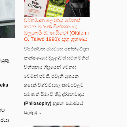
වර්තමාන ලෝකය වෙනස්
කරන තරුණ චින්තකයා;
ඔලූෆෙමි ඕ. තායිවෝ (Olúfẹ́mi
O. Táíwò 1990); ප්‍රභූ ග්‍රහණය
විසිඑක්වන සියවසේ සන්නිවේදන
තාක්ෂණයේ දියුණුවත් සමග මිනිස්
යුතු
චින්තනය ශීඝ්‍රයෙන් වෙනස්
වෙමින් පවතී. එවැනි යුගයක,
reka
හුදෙක් විශ්වවිද්‍යාල කාමරවලට
පමණක් සීමා වී තිබූ දර්ශනවාදය
(Philosophy)
නූතන සමාජයේ
නට
සැබෑ ප්‍ර...
වරයා