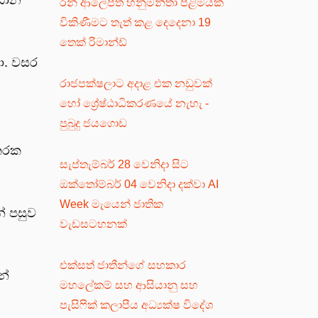
රන් ආලේපිත හනුමන්තා පිළිමයක්
විකිණීමට තැත් කළ දෙදෙනා 19
තෙක් රිමාන්ඩ්
ා. වසර
රාජපක්ෂලාට අදාළ එක නඩුවක්
හෝ ශ්‍රේෂ්ඨාධිකරණයේ නැහැ -
පුබුදු ජයගොඩ
තරක
සැප්තැම්බර් 28 වෙනිදා සිට
ඔක්තෝම්බර් 04 වෙනිදා දක්වා AI
Week මැයෙන් ජාතික
් පසුව
වැඩසටහනක්
එක්සත් ජාතීන්ගේ සහකාර
න්
මහලේකම් සහ ආසියානු සහ
පැසිෆික් කලාපීය අධ්‍යක්ෂ විදේශ