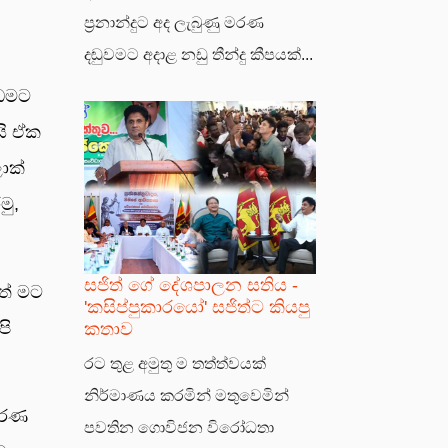
ප්‍රනාන්දුට අද ලැබුණු මරණ
දඬුවමට අදාළ නඩු තීන්දු කීපයක්...
ඉඩමට
යි ඒක
ොක්
මු,
සජිත් ගේ දේශපාලන සතිය -
ත් මට
'කසිප්පුකාරයෝ' සජිත්ට කියපු
කතාව
පි
රට තුළ අමුතු ම තත්ත්වයක්
නිර්මාණය කරමින් මතුවෙමින්
ිවරණ
පවතින ගොවිජන විරෝධතා