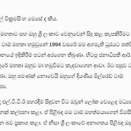
ල් වික්‍රමසිංහ මෙසේ ද කීය.
 මහතාට සහ ඔහු ශ්‍රී ලංකාව වෙනුවෙන් සිදු කළ කැපකිරීමට
 ටාඕ මහතා හමුවුනේ 1994 වසරේ මම අගමැති ධූරයට පත්
යේ ඉදිකිරීම් පටන් අරගෙන තිබුණා. හිටපු ජනාධිපති ආර්
න කුරේ මහතා ඔහුව මා හමුවීමට කැඳවාගෙන ආවා. ඊට පසුව 
ණා. ඔහු පමණක් නොවෙයි ඔහුගේ දියණිය මිල්රෙඩ් ටාඕ
ණා.
එල්.ටී.ටී.ඊ පහරදීම් සිදුවන විට ඔවුන් ලෝක වෙළෙද මධ්‍ය
ෙක් කල්පනා කළා. ඒ පිළිබඳ මම ටාඕ මහත්මයාගෙන් විමස
 බව ප්‍රකාශ කළා. ඒ නිසා ශ්‍රී ලංකාවේ අනාගතය පිළිබඳ ඔහ