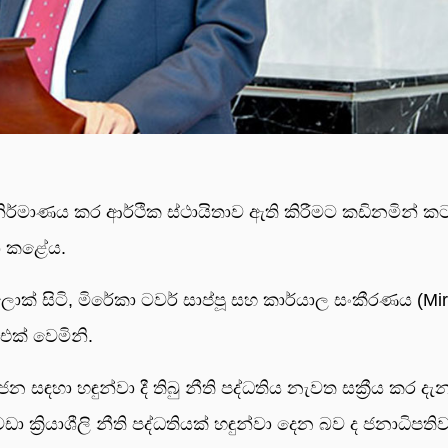
ිර්මාණය කර ආර්ථික ස්ථායිතාව ඇති කිරීමට කඩිනමින් කට
ාශ කළේය.
් සිටි, මිරේකා ටවර් සාප්පූ සහ කාර්යාල සංකීරණය (Mi
එක් වෙමිනි.
හා හඳුන්වා දී තිබු නීති පද්ධතිය නැවත සක්‍රීය කර දැ
ා ක්‍රියාශීලි නීති පද්ධතියක් හඳුන්වා දෙන බව ද ජනාධිපති