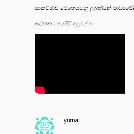
සාකච්ඡාව මෙහෙයවනු ලබන්නේ මාධ්‍යවේදී 
සටහන -
ජයසිරි අලවත්ත
yumal