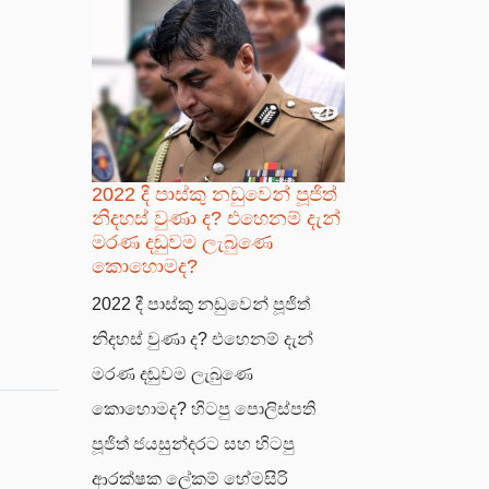
2022 දී පාස්කු නඩුවෙන් පූජිත්
නිදහස් වුණා ද? එහෙනම් දැන්
මරණ දඬුවම ලැබුණෙ
කොහොමද?
2022 දී පාස්කු නඩුවෙන් පූජිත්
නිදහස් වුණා ද? එහෙනම් දැන්
මරණ දඬුවම ලැබුණෙ
කොහොමද? හිටපු පොලිස්පති
පූජිත් ජයසුන්දරට සහ හිටපු
ආරක්ෂක ලේකම් හේමසිරි