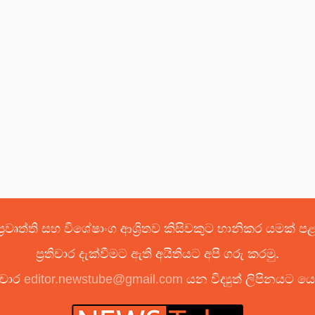
්‍රවෘත්ති සහ විශේෂාංග ආශ්‍රිතව කිසිවකුට හානිකර යමක් 
ප්‍රතිචාර දැක්වීමට ඇති අයිතියට අපි ගරු කරමු.
ිචාර
editor.newstube@gmail.com
යන විද්‍යුත් ලිපිනයට 