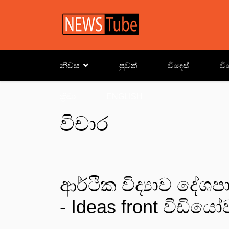
නිවස
පුවත්
විදෙස්
වි
ක්‍රිඩා
ENGLISH
විචාර
ආර්ථික විද්‍යාව දේශ
- Ideas front වීඩියෝ