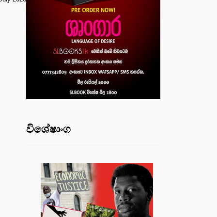
විශේෂාංග