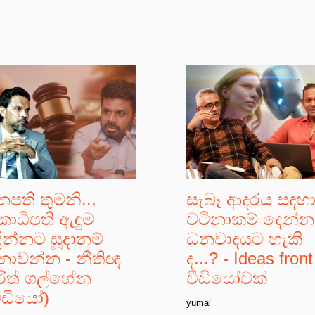
නපති තුමනි..,
සැබෑ ආදරය සඳහ
කාධිපති ඇඳුම
වටිනාකම් දෙන්
ඳින්නට සූදානම්
ධනවාදයට හැකි
ොවන්න - නීතිඥ
ද...? - Ideas front
රිත් ගල්හේන
වීඩියෝවක්
වීඩියෝ)
yumal