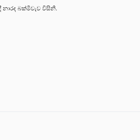
නාරද බක්මීවැව විසිනි.