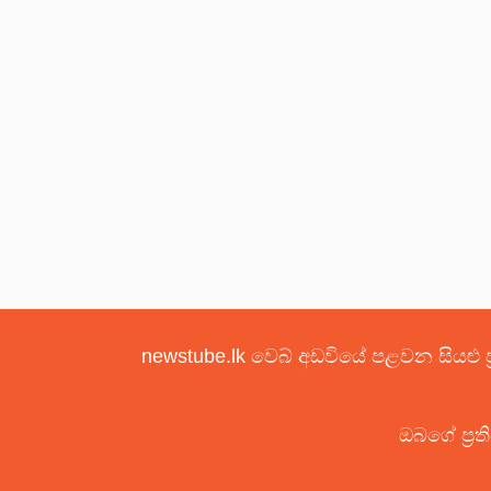
newstube.lk වෙබ් අඩවියේ පළවන සියළු ප
ඔබගේ ප්‍රත