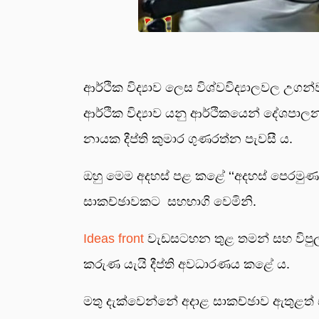
ආර්ථික විද්‍යාව ලෙස විශ්වවිද්‍යාලවල උගන්
ආර්ථික විද්‍යාව යනු ආර්ථිකයෙන් දේශපාලන
නායක දීප්ති කුමාර ගුණරත්න පැවසී ය.
ඔහු මෙම අදහස් පළ කළේ ‘‘අදහස් පෙරමුණ’’
සාකච්ඡාවකට සහභාගි වෙමිනි.
Ideas front
වැඩසටහන තුළ තමන් සහ විපුල 
කරුණ යැයි දීප්ති අවධාරණය කළේ ය.
මතු දැක්වෙන්නේ අදාළ සාකච්ඡාව ඇතුළත් ස