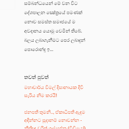
සම්බන්ධයෙන් මේ වන විට
දේශපාලන ක්‍ෂේත්‍රයේ පමණක්
නොව සමස්ත සමාජයේ ම
අවදානය යොමු වෙමින් තිබේ.
බලය ලබාගැනීමට පෙර ලබාදුන්
පොරොන්දු ඉ...
තවත් පුවත්
මහාචාර්ය විමල් දිසානායක දිවි
සැරිය නිම කරයි!
ජනපති තුමනි.., ඒකාධිපති ඇඳුම
අඳින්නට සූදානම් නොවන්න -
නීතිඥ චරිත් ගල්හේන (වීඩියෝ)