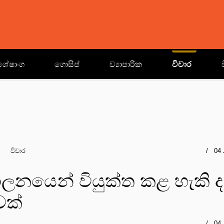
ශේෂාංග
ගොසිප්
ව්‍යාපාරික
විචාර
විචාර
04 
පාලනයෙන් වියුක්ත කළ හැකි ද.
වක්
04 