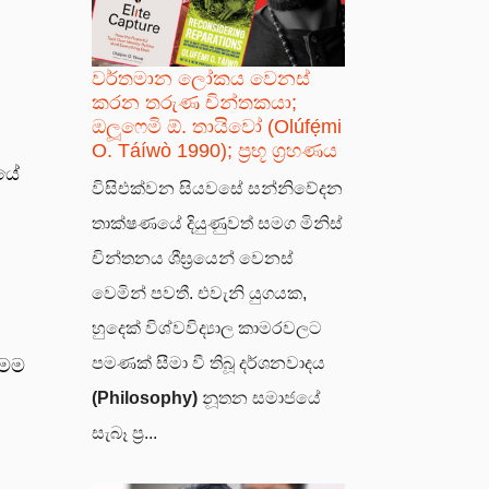
වර්තමාන ලෝකය වෙනස්
කරන තරුණ චින්තකයා;
ඔලූෆෙමි ඕ. තායිවෝ (Olúfẹ́mi
O. Táíwò 1990); ප්‍රභූ ග්‍රහණය
ෂයේ
විසිඑක්වන සියවසේ සන්නිවේදන
තාක්ෂණයේ දියුණුවත් සමග මිනිස්
චින්තනය ශීඝ්‍රයෙන් වෙනස්
වෙමින් පවතී. එවැනි යුගයක,
හුදෙක් විශ්වවිද්‍යාල කාමරවලට
පමණක් සීමා වී තිබූ දර්ශනවාදය
මෙම
(Philosophy)
නූතන සමාජයේ
සැබෑ ප්‍ර...