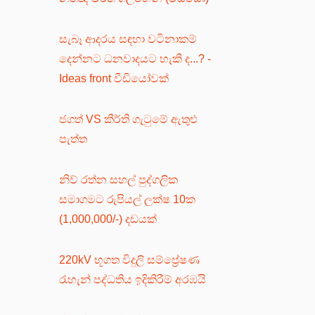
සැබෑ ආදරය සඳහා වටිනාකම්
දෙන්නට ධනවාදයට හැකි ද...? -
Ideas front වීඩියෝවක්
ජගත් VS කීර්ති ගැටුමේ ඇතුළු
පැත්ත
නිව් රත්න සහල් පුද්ගලික
සමාගමට රුපියල් ලක්ෂ 10ක
(1,000,000/-) දඩයක්
220kV භූගත විදුලි සම්ප්‍රේෂණ
රැහැන් පද්ධතිය ඉදිකිරීම් අරඹයි