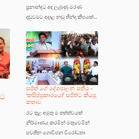
ප්‍රනාන්දුට අද ලැබුණු මරණ
දඬුවමට අදාළ නඩු තීන්දු කීපයක්...
ා
සජිත් ගේ දේශපාලන සතිය -
'කසිප්පුකාරයෝ' සජිත්ට කියපු
නට
කතාව
රට තුළ අමුතු ම තත්ත්වයක්
නිර්මාණය කරමින් මතුවෙමින්
පවතින ගොවිජන විරෝධතා