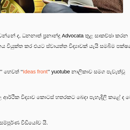
වන්නේ ද, ධනනාත් ප්‍රනාන්දු
Advocata තුළ සාකච්ඡා කරන
ය වියුක්ත කර එයට ස්වායත්ත විද්‍යාවක් යැයි සමබිම පක්
 හෙවත් ‘‘
Ideas front
’’ yuotube නාලිකාව සමග පැවැත්වූ
ආර්ථික විද්‍යාව කොටස් හතරකට බෙදා පැහැදිලි කළේ ද 
ම්පූර්ණ වීඩියෝව යි.