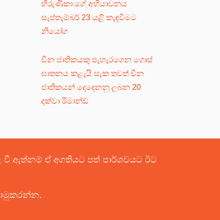
හිරුණිකා ගේ අභියාචනය
සැප්තැම්බර් 23 යළි කැඳවීමට
නියෝග
චීන ජාතිකයකු පැහැරගෙන ගොස්
ඝාතනය කළැයි සැක තවත් චීන
ජාතිකයන් දෙදෙනනු ලබන 20
දක්වා රිමාන්ඩ්
පළ වී ඇත්නම් ඒ අගතියට පත් පාර්ශවයට ඊට
යොමුකරන්න.