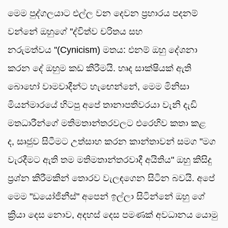
මෙම පුද්ගලයාට එල්ල වන දෙවන ප්‍රහාරය පදනම්
වන්නේ ඔහුගේ ''ද්විත්ව චරිතය සහ
නරුමත්වය ''(Cynicism) මතය: එනම් ඔහු දේශනා
කරන දේ ඔහුම කඩ කිරීමයි. හෘද සාක්ෂියක් ඇති
බොහෝ වාමවාදීන්ට හැඟෙන්නේ, මෙම මිනිසා
මියන්මාරයේ හිටපු අපේ තානාපතිවරයා වැනි දැඩි
මතධාරීන්ගේ මතිමතාන්තරවලට එරෙහිව කතා කළ
ද, සෘජුව සිටීමට උත්සාහ කරන කාන්තාවන් සමග "මග
වැරදීමට ඇති තම මතිමතාන්තරවාදී අයිතිය" ඔහු කිසිදු
ප්‍රශ්න කිරීමකින් තොරව වැලඳගෙන සිටින බවයි. අපේ
මෙම "ඩයෝජිනීස්" අපෙන් ඉල්ලා සිටින්නේ ඔහු ගේ
ක්‍රියා දෙස නොව, අදහස් දෙස පමණක් අවධානය යොමු