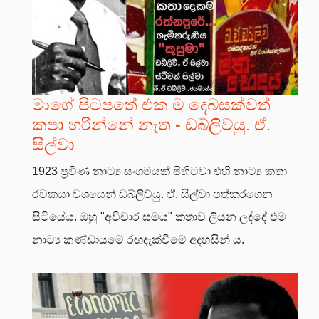
මාගේ පිටපතේ එක ම දෙබසක්වත්
කපා හරින්නේ නැත - ඩබ්ලිව්යු. ඒ.
සිල්වා
1923 ප්‍රවීණ නාට්‍ය සංගමයක් පිහිටවා එහි නාට්‍ය කතා
රචකයා වශයෙන් ඩබ්ලිව්යු. ඒ. සිල්වා පත්කරගෙන
සිටියේය. ඔහු "අවිචාර සමය" කතාව ලියන ලද්දේ එම
නාට්‍ය කණ්ඩායමේ රඟදැක්වීමේ අදහසින් ය.