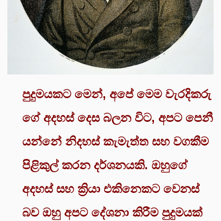
පුදුමයකට මෙන්, අපේ මෙම වැරදිකරු
ගේ අදහස් දෙස බලන විට, අපට පෙනී
යන්නේ නිදහස් කැමැත්ත සහ වගකීම
පිළිකුල් කරන දර්ශනයකි. ඔහුගේ
අදහස් සහ ක්‍රියා එකිනෙකට වෙනස්
බව ඔහු අපට දේශනා කිරීම පුදුමයක්