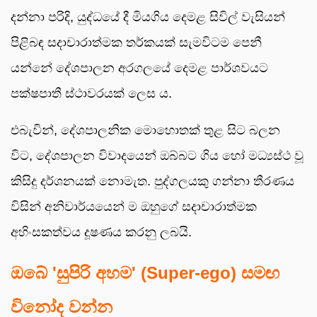
දන්නා පරිදි, යුද්ධයේ දී මියගිය දෙමළ සිවිල් වැසියන්
පිළිබඳ සදාචාරාත්මක තර්කයක් සැමවිටම පෙනී
යන්නේ දේශපාලන අරගලයේ දෙමළ පාර්ශවයට
පක්ෂපාතී ස්ථාවරයක් ලෙස ය.
එබැවින්, දේශපාලනික මොහොතක් තුළ සිට බලන
විට, දේශපාලන විවාදයෙන් ඔබ්බට ගිය හෝ මධ්‍යස්ථ වූ
කිසිදු දර්ශනයක් නොමැත. පුද්ගලයකු ගන්නා තීරණය
විසින් අනිවාර්යයෙන් ම ඔහුගේ සදාචාරාත්මක
අහිංසකත්වය දූෂණය කරනු ලබයි.
ඔබේ
'සුපිරි අහම' (Super-ego) සමඟ
විනෝද වන්න