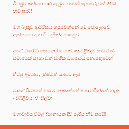
මීගමුව බන්ධනාගාර ගැටුමට තවත් සැකකරුවන් 24ක්
නම් කරයි
මහ බැකුව ආර්ථිකය හසුරවන්නේ මේ පොළොවේ
ඇත්ත නොදැන යි - දුමින්ද නාගමුව
දූෂණ විරෝධි පනතෙහි සංශෝධන පිළිබඳව සාධාරණ
සමාජයක් සඳහා වන ජාතික ව්‍යාපාරය නොසතුටෙන්
හිටපු අමාත්‍ය ලක්ෂ්මන් යාපාට ඇප
මාගේ පිටපතේ එක ම දෙබසක්වත් කපා හරින්නේ නැත
- ඩබ්ලිව්යු. ඒ. සිල්වා
මහාචාර්ය විමල් දිසානායක දිවි සැරිය නිම කරයි!