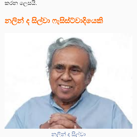
කරන ලෙසයි.
නලින් ද සිල්වා ෆැසිස්ට්වාදියෙකි
නලින් ද සිල්වා