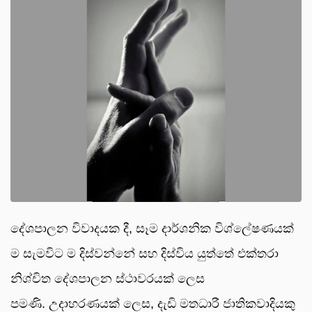
දේශපාලන විවාදයක දී, සෑම දාර්ශනික විශ්ලේෂණයක්
ම සැමවිට ම දිස්වන්නේ සහ දිස්විය යුත්තේ එක්තරා
නිශ්චිත දේශපාලන ස්ථාවරයක් ලෙස
පමණි. උදාහරණයක් ලෙස, දැඩි මතධාරී ජාතිකවාදියකු