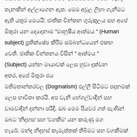
තැනකින් අල්ලාගෙන ඇත. මෙම අවුල ලිහා ගැනීමට
ඇති යතුර මෙයයි: ජාතික චින්තන ගුරුකුලය සහ අපේ
මිතුරා යන දෙදෙනාම "මානුෂීය ආත්මය " (Human
subject) ප්‍රතික්ෂේප කිරීම සම්බන්ධයෙන් එකඟ
වෙති. ජාතික චින්තනය විසින් '' ආත්මය ''
(Subject) යන්න මායාවක් ලෙස හුවා දක්වන
අතර, අපේ මිතුරා එය
මතිමතාන්තරවල (Dogmatism) එල්ලී සිටීමට පදනමක්
ලෙස භාවිතා කරයි. අප වැනි හේගල්වාදීන් සහ
වාමවාදීන් දන්නා පරිදි, ඔබ මෙම පියවර ගත් සැණින්
ඔබට 'නිදහස' සහ 'වගකීම' යන කරුණු මග
හැරේ. මන්ද නිදහස් කැමැත්තක් තිබීමට සහ වගකීමක්