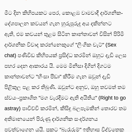
මීට දින කිහිපයකට පෙර, කොළඹ වාමවාදී දාර්ශනික-
දේශපාලන කවයන් ගැන හුරුපුරුදු අය දකින්නට
ඇති, එම කවයන් තුළම සිටින කාන්තාවන් විසින් පිරිමි
දාර්ශනික විවාද කරන්නෙකුගේ "ලිංගික චැට්" (Sex
chat) පණිවිඩ කිහිපයක් ප්‍රසිද්ධ කරමින් ඔහුට දැඩි ලෙස
පහර දෙන ආකාරය යි. මෙම මිනිසා දිගින් දිගටම
කාන්තාවන්ට "හිංසා පීඩා" කිරීම ගැන ඔවුන් දැඩි
පිළිකුල පළ කර තිබුණි. ඔවුන්ට අනුව, ඔහු තවමත් තම
ස්වයං-ප්‍රකාශිත "මග වැරදීමට ඇති අයිතිය" (Right to go
astray) පාවිච්චි කරමින්, කිසිදු බලපෑමකින් තොරව තම
අතිමානයෙන් පිරුණු දාර්ශනික සංදර්ශනය
පවත්වාගෙන යයි. ප්‍රකට "බැරෑරුම්" ඉතිහාස විද්වතෙකු