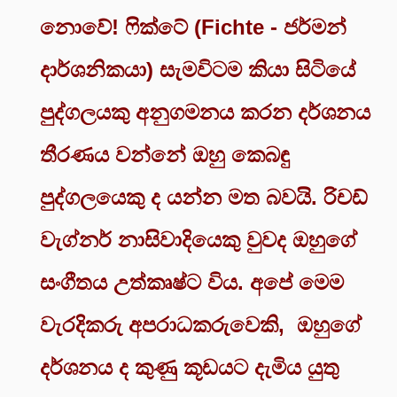
නොවේ! ෆික්ටේ (Fichte - ජර්මන්
දාර්ශනිකයා) සැමවිටම කියා සිටියේ
පුද්ගලයකු අනුගමනය කරන දර්ශනය
තීරණය වන්නේ ඔහු කෙබඳු
පුද්ගලයෙකු ද යන්න මත බවයි. රිචඩ්
වැග්නර් නාසිවාදියෙකු වුවද ඔහුගේ
සංගීතය උත්කෘෂ්ට විය. අපේ මෙම
වැරදිකරු අපරාධකරුවෙකි, ඔහුගේ
දර්ශනය ද කුණු කූඩයට දැමිය යුතු