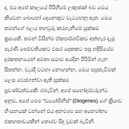
ද, එය අපේ කාලයේ පිරිහීමේ ලකුණක් බව මෙය
කියවන බොහෝ දෙනෙකුට වැටහෙනු ඇත. මෙය
තමන්ගේ බලය තහවුරු කරගැනීමේ සූක්ෂම
ක්‍රමයකි. තමන් විසින්ම ඒකපාර්ශවිකව අත්හැර දැමූ
පැරණි පෙම්වතියකට වසර දෙකකට පසු හදිසියේම
දුරකතනයෙන් අමතා සමාව අයදින පිරිමින් ගැන
සිතන්න. වැරදි වටහා නොගන්න, මෙය පසුතැවීමක්
ලෙස වෙස්ගන්වා ඇති සූක්ෂම
ප්‍රචණ්ඩත්වයකි. එබැවින්, අපේ සහෝදරවරුන්ට
අනුව, අපේ මෙම "ඩයෝජිනීස්" (Diogenes) ගේ ක්‍රියාව
හිංසනයක් වන්නේ එය අනවශ්‍ය සහ අන්‍යෝන්‍ය
එකඟතාවයකින් තොරව සිදු වූවක් බැවිනි.