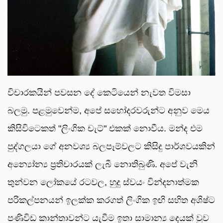
විචාරකයින් පවසන දේ කෙටියෙන් නැවත විමසා
බලමු. පළමුවෙන්ම, අපේ සහෝදරවරුන්ට අනුව මෙය
කිසිවිටෙකත් "ලිංගික චැට්" එකක් නොවීය. මන්ද එම
පුද්ගලයා ගේ අනවශ්‍ය බලපෑම්වලට කිසිදු පාර්ශවයකින්
අන්‍යෝන්‍ය ප්‍රතිචාරයක් ලැබී නොතිබුණි. අපේ වැනි
තුන්වන ලෝකයේ රටවල, හුදු ස්වයං වින්දනාත්මක
පරිකල්පනයන් ඉලක්ක කරගත් ලිංගික ඉඟි සහිත අශිෂ්ට
පණිවිඩ කාන්තාවන්ට යැවීම ඉතා සාමාන්‍ය දෙයක් වුව