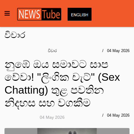
විචාර
විචාර
04 May 2026
නුඹේ ඔය සමාවට සාප
වේවා! "ලිංගික චැට්" (Sex
Chatting) තුළ පවතින
නිදහස සහ වගකීම
04 May 2026
04 May 2026