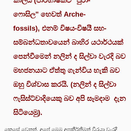
කාලය (පාරිභාෂිකව "පුරා-
ෆොසිල" හෙවත් Arche-
fossils), එනම් විෂය-විෂයී සහ-
සම්බන්ධතාවයෙන් බාහිර යථාර්ථයක්
පෙන්වීමෙන් නලින් ද සිල්වා වැරදි බව
මහජනයාට ඒත්තු ගැන්විය හැකි බව
ඔහු විශ්වාස කරයි. (නලින් ද සිල්වා
ෆැසිස්ට්වාදියෙකු බව අපි සෑමදාම දැන
සිටියෙමු).
කෙසේ වෙතත්, අපේ මෙම අපකීර්තිමත් වීරයා වැරදි