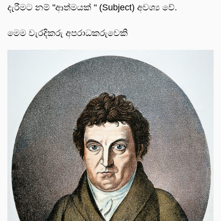
දැරීමට නම් "ආත්මයක් " (Subject) අවශ්‍ය වේ.
මෙම වැරදිකරු අපරාධකරුවෙකි