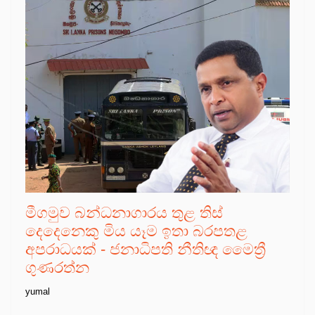
මීගමුව බන්ධනාගාරය තුළ තිස්
දෙදෙනෙකු මිය යෑම ඉතා බරපතළ
අපරාධයක් - ජනාධිපති නීතිඥ මෛත්‍රී
ගුණරත්න
yumal