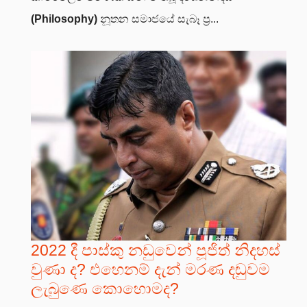
(Philosophy)
නූතන සමාජයේ සැබෑ ප්‍ර...
2022 දී පාස්කු නඩුවෙන් පූජිත් නිදහස්
වුණා ද? එහෙනම් දැන් මරණ දඬුවම
ලැබුණෙ කොහොමද?