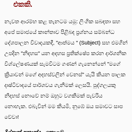
එකකි.
නැවත ආරම්භ කළ තැනටම යමු: ලිංගික සබඳතා සහ
අපේ සමාජයේ කාන්තාව පිළිබඳ ප්‍රශ්නය සම්බන්ධ
දේශපාලන විවාදයකදී, "ආත්මය " (Subject) සහ එමගින්
උපදින "නිදහස" යන අදහස ප්‍රතික්ෂේප කරන දාර්ශනික
විශ්ලේෂණයක් සැමවිටම ගණන් ගැනෙන්නේ "මගේ
ක්‍රියාවන් මගේ අදහස්වලින් වෙනස්" යැයි කියන පාලක
දෘෂ්ටිවාදයේ පාර්ශවය ගැනීමක් ලෙසයි. පුද්ගලයකු
නිදහස් නොවේ නම් ඔහුට වගකීමක් පැවරිය
නොහැක. එබැවින් මම කියමි, නුඹේ ඔය සමාවට සාප
වේවා!