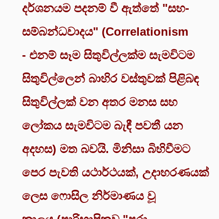
දර්ශනයම පදනම් වී ඇත්තේ "සහ-
සම්බන්ධවාදය" (Correlationism
- එනම් සෑම සිතුවිල්ලක්ම සැමවිටම
සිතුවිල්ලෙන් බාහිර වස්තුවක් පිළිබඳ
සිතුවිල්ලක් වන අතර මනස සහ
ලෝකය සැමවිටම බැඳී පවතී යන
අදහස) මත බවයි. මිනිසා බිහිවීමට
පෙර පැවති යථාර්ථයක්, උදාහරණයක්
ලෙස ෆොසිල නිර්මාණය වූ