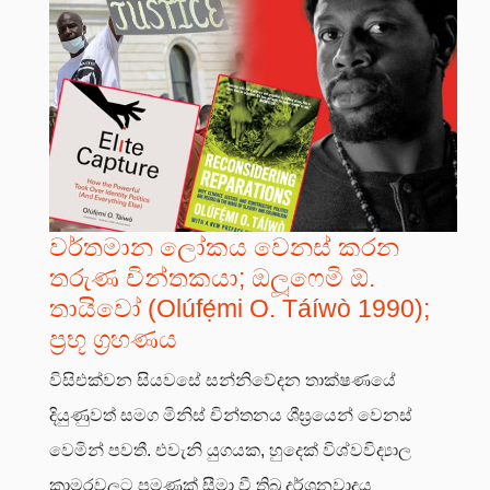
වර්තමාන ලෝකය වෙනස් කරන
තරුණ චින්තකයා; ඔලූෆෙමි ඕ.
තායිවෝ (Olúfẹ́mi O. Táíwò 1990);
ප්‍රභූ ග්‍රහණය
විසිඑක්වන සියවසේ සන්නිවේදන තාක්ෂණයේ
දියුණුවත් සමග මිනිස් චින්තනය ශීඝ්‍රයෙන් වෙනස්
වෙමින් පවතී. එවැනි යුගයක, හුදෙක් විශ්වවිද්‍යාල
කාමරවලට පමණක් සීමා වී තිබූ දර්ශනවාදය