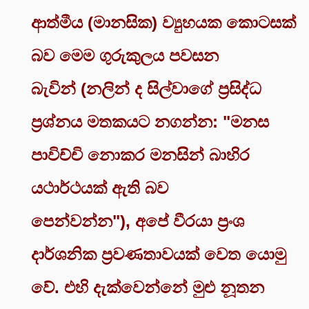
ආත්මීය (මානසික) ව්‍යුහයක කොටසක්
බව මෙම ගුරුකුලය පවසන
බැවින් (නලින් ද සිල්වාගේ ප්‍රසිද්ධ
ප්‍රශ්නය මතකයට නගන්න: "මනස
පාවිච්චි නොකර මනසින් බාහිර
යථාර්ථයක් ඇති බව
පෙන්වන්න"), අපේ වීරයා ප්‍රංශ
දාර්ශනික ප්‍රවණතාවයක් වෙත යොමු
වේ. එහි දැක්වෙන්නේ මුළු නූතන