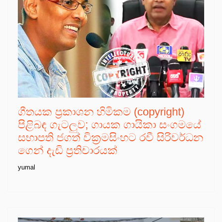
ගීතයක ප්‍රකාශන හිමිකම (copyright)
පිළිබඳ ගැටලුව; ගායක ගායිකා සංගමයේ
සභාපති ජගත් වික්‍රමසිංහට රවී සිරිවර්ධන
ගෙන් දැඩි ප්‍රතිචාරයක්
yumal