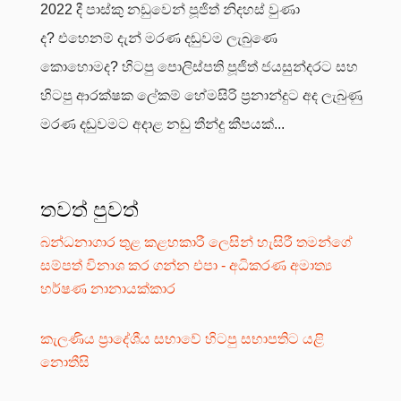
2022 දී පාස්කු නඩුවෙන් පූජිත් නිදහස් වුණා
ද? එහෙනම් දැන් මරණ දඬුවම ලැබුණෙ
කොහොමද? හිටපු පොලිස්පති පූජිත් ජයසුන්දරට සහ
හිටපු ආරක්ෂක ලේකම් හේමසිරි ප්‍රනාන්දුට අද ලැබුණු
මරණ දඬුවමට අදාළ නඩු තීන්දු කීපයක්...
තවත් පුවත්
බන්ධනාගාර තුළ කළහකාරී ලෙසින් හැසිරී තමන්ගේ
සම්පත් විනාශ කර ගන්න එපා - අධිකරණ අමාත්‍ය
හර්ෂණ නානායක්කාර
කැලණිය ප්‍රාදේශීය සභාවේ හිටපු සභාපතිට යළි
නොතීසි