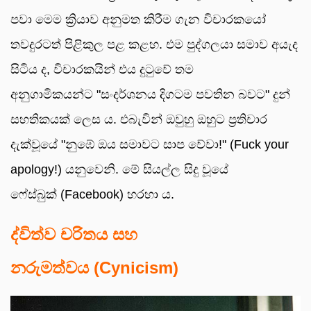
පවා මෙම ක්‍රියාව අනුමත කිරීම ගැන විචාරකයෝ
තවදුරටත් පිළිකුල පළ කළහ. එම පුද්ගලයා සමාව අයැද
සිටිය ද, විචාරකයින් එය දුටුවේ තම
අනුගාමිකයන්ට "සංදර්ශනය දිගටම පවතින බවට" දුන්
සහතිකයක් ලෙස ය. එබැවින් ඔවුහු ඔහුට ප්‍රතිචාර
දැක්වූයේ "නුඹේ ඔය සමාවට සාප වේවා!" (Fuck your
apology!) යනුවෙනි. මේ සියල්ල සිදු වූයේ
ෆේස්බුක් (Facebook) හරහා ය.
ද්විත්ව චරිතය සහ
නරුමත්වය
(Cynicism)