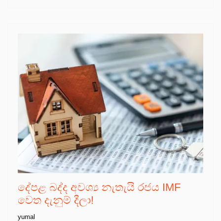
දේපළ බද්ද අවශ්‍ය නැතැයි රජය IMF
වෙත දැනුම් දීලා!
yumal