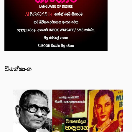
විශේෂාංග