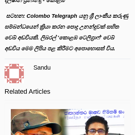
දිල්ෂාන් ප්‍රනාන්දු - කොළඹ
සටහන: Colombo Telegraph යනු ශ්‍රී ලාංකීය කරුණු
සම්බන්ධයෙන් ක්‍රියා කරන පොදු උනන්දුවක් සහිත
වෙබ් අඩවියකි. ලිබරල් 'කොළඹ ටෙලිග්‍රාෆ්' වෙබ්
අඩවිය මෙම ලිපිය පළ කිරීමට අපොහොසත් විය.
Sandu
Related Articles