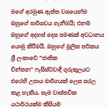
මගේ අරමුණ ඇත්ත වශයෙන්ම
ඔහුගේ පාර්ශවය ගැනීමයි; එනම්
ඔහුගේ අදහස් දෙස පමණක් අවධානය
යොමු කිරීමයි. ඔහුගේ මූලික තර්කය
ශ්‍රී ලංකාවේ "ජාතික
චින්තන" ෆැසිස්ට්වාදී ගුරුකුලයට
එරෙහි උපාය මාර්ගයක් ලෙස සරල
කළ හැකිය. සෑම වාස්තවික
යථාර්ථයක්ම කිසියම්