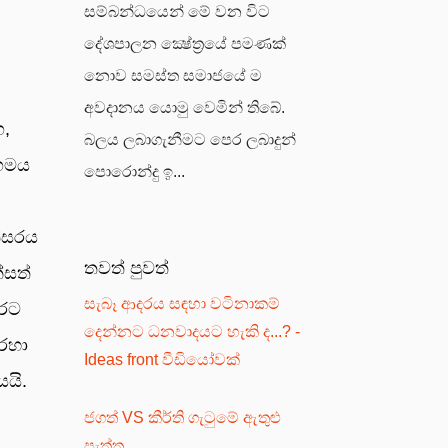
සම්බන්ධයෙන් මේ වන විට
දේශපාලන ක්‍ෂේත්‍රයේ පමණක්
නොව සමස්ත සමාජයේ ම
අවදානය යොමු වෙමින් තිබේ.
ග,
බලය ලබාගැනීමට පෙර ලබාදුන්
ංගමය
පොරොන්දු ඉ...
්සරය
තවත් පුවත්
්සත්
සැබෑ ආදරය සඳහා වටිනාකම්
ෙරට
දෙන්නට ධනවාදයට හැකි ද...? -
හරහා
Ideas front වීඩියෝවක්
යයි.
ජගත් VS කීර්ති ගැටුමේ ඇතුළු
පැත්ත