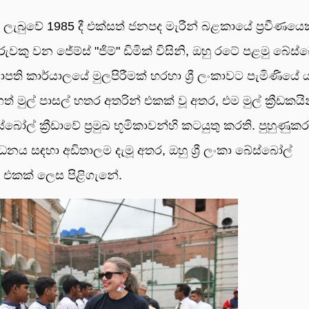
දෙනු ලැබුවේ 1985 දී එක්සත් ජනපද මැරීන් බළකායේ ප්‍රවීණයෙ
වකු වන ජේම්ස් "ජිම්" ඩිමික් විසිනි, ඔහු රටේ පළමු බේස්
ති කාර්යාලයේ මුලපිරීමක් හරහා ශ්‍රී ලංකාවට පැමිණියේ 
ගත් මුල් පාසල් හතර අතරින් එකක් වූ අතර, එම මුල් ක්‍රීඩකයි
ල් ක්‍රීඩාවේ ප්‍රමුඛ භූමිකාවන්හි කටයුතු කරති. පුහුණුකරු
ධනය සඳහා අඩිතාලම දැමූ අතර, ඔහු ශ්‍රී ලංකා බේස්බෝල්
් එකක් ලෙස පිළිගැනේ.