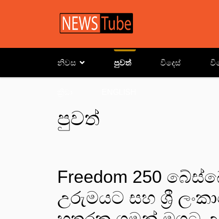
නිවස
පුවත්
විදෙස්
වි
ක්‍රිඩා
ENGLISH
පුවත්
Freedom 250 බේස්
උරුමයට සහ ශ්‍රී ලංක
හතරක ගමන් මගට උ