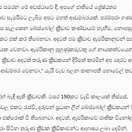
 සමරන මේ අවස්ථාවේ දී, අපගේ ජාතියේ ශ්‍රේෂ්ඨතම
‍රීඩාව සැමරීමට ලැබීම අපට මහත් ආඩම්බරයක්. පරම්පරා ග
ෙස සැලකෙන බේස්බෝල් ක්‍රීඩාව කණ්ඩායම් හැඟීම, නොපස
 එකට එක් කර තිබෙනවා. අදටත් එම ක්‍රීඩාව ඇමරිකානුවන් සහ ශ
ායක වෙනවා. ඇමරිකානු පුහුණුකරුවකු ගේ නායකත්වයෙන් ශ්
ක්‍රීඩාව අදටත් තරුණ ක්‍රීඩකයන් දිරිමත් කරමින් අප දෙරට 
 අප ආඩම්බර වෙනවා,” යැයි වැඩ බලන තානාපති හොවෙල් තව
බැඳී ඇති ක්‍රීඩාවකි. වසර 150කට වැඩි කාලයක් තිස්සේ,
ල එකට රැස්වී, දරුවන් ප්‍රධාන ලීග් බේස්බෝල් ක්‍රීඩකයන් 
ව වටා එක්රොක් වී තිබෙනවා. අදටත්, ඇමරිකාවේ ජාතික විනෝ
සිටින තරුණ ක්‍රීඩක ක්‍රීඩිකාවන්ට ආභාෂය ලබා දෙමින්,