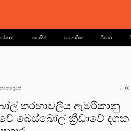
ශේෂාංග
ගොසිප්
ව්‍යාපාරික
විචාර
නවතම පුවත්
06 
බෝල් තරඟාවලිය ඇමරිකානු
ාවේ බේස්බෝල් ක්‍රීඩාවේ දශක
පහාර