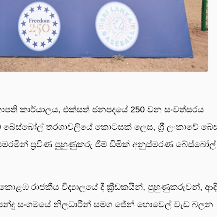
 තානාපති කාර්යාලය, එක්සත් ජනපදයේ 250 වන සංවත්සරය
 බේස්බෝල් තරගාවලියේ කොටසක් ලෙස, ශ්‍රී ලංකාවේ බේ
සමරමින් ප්‍රවීණ පුහුණුකරු ජිම් ඩිමික් අනුස්මරණ බේස්බෝල්
ළඹ රාජකීය විද්‍යාලයේ දී ක්‍රීඩකයින්, පුහුණුකරුවන්, ආදි
ල්ලු පන්දු සංගමයේ නිලධාරීන් සමග ජේන් හොවෙල් වැඩ බලන