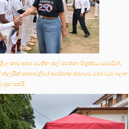
ශ්‍රී ලංකාව අතර පවතින කල් පවත්නා මිත්‍රත්වය සමරමින්,
බෝල් ක්ලැසික් තරගාවලියේ ආරම්භක තරගයට පෙර වැඩ බලන
ට සුභ පතයි.