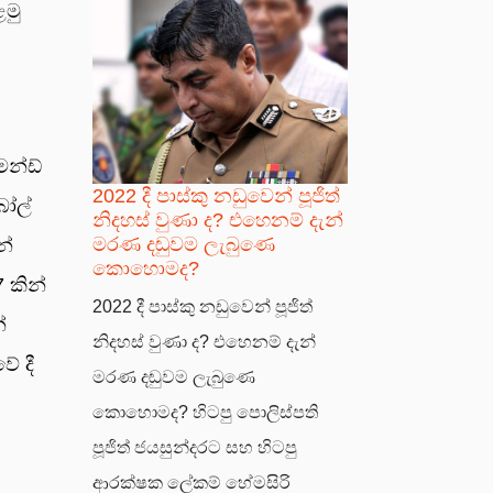
ළමු
මන්ඩ්
2022 දී පාස්කු නඩුවෙන් පූජිත්
බෝල්
නිදහස් වුණා ද? එහෙනම් දැන්
මරණ දඬුවම ලැබුණෙ
න්
කොහොමද?
 කින්
2022 දී පාස්කු නඩුවෙන් පූජිත්
්
නිදහස් වුණා ද? එහෙනම් දැන්
ේ දී
මරණ දඬුවම ලැබුණෙ
කොහොමද? හිටපු පොලිස්පති
පූජිත් ජයසුන්දරට සහ හිටපු
ආරක්ෂක ලේකම් හේමසිරි