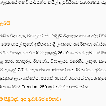
 බළකායේ ගනරි සාර්ජන්ට් කයිල් ඇපරිසියෝ සමාරම්භක ප
් ලබයි
විද්‍යාලය, මහනුවර කිංග්ස්වුඩ් විද්‍යාලය සහ ගාල්ල රිච්
. මෙම පාසල් තුනේ ඉතිහාසය ශ්‍රී ලංකාවේ ඇමරිකානු බේස්
ජකීය විද්‍යාලයට එරෙහිව ලකුණු 26-10 ක ජයක් ලබා ගනිමි
 අතර, අනතුරුව රිච්මන්ඩ් විද්‍යාලයට එරෙහිව ලකුණු 15-7
රෙහිව ලකුණු 7-7ක් ලෙස ජය පරාජයෙන් තොරව තරගය අවසන
ට සුදුසුකම් ලබා ගත්තේය. එහෙත් අවසන් තරඟයේ නැවත හමුව
වාර්තා කරමින් Freedom 250 ශූරතාව දිනා ගත්තේ ය.
ටීම පිළිබඳව අප ආඩම්බර වෙනවා