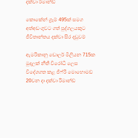
දක්වා රිමාන්ඩ්
කොකේන් ග්‍රෑම් 495ක් සමග
අත්අඩංගුවට ගත් පුද්ගලයකුට
ජීවිතාන්තය දක්වා සිර දඬුවම්
ඇමරිකානු ඩොලර් මිලියන 715ක
මුදලක් නීති විරෝධී ලෙස
විදේශගත කළ ජිෆ්රි මොහොමඩ්
20වන දා දක්වා රිමාන්ඩ්