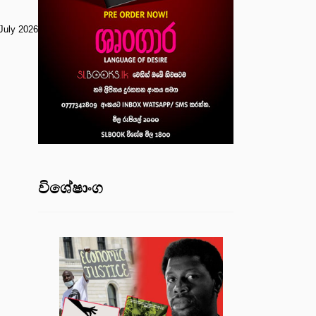
July 2026
විශේෂාංග