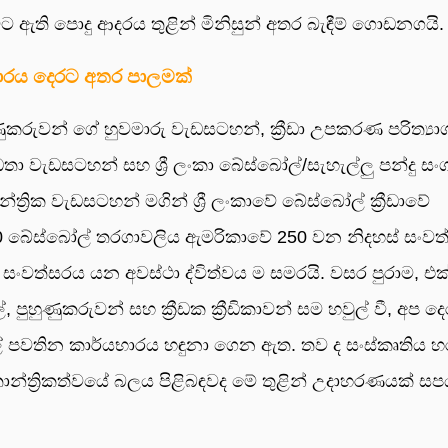
ඩාවට ඇති පොදු ආදරය තුළින් මිනිසුන් අතර බැඳීම් ගොඩනගයි.
භාරය දෙරට අතර පාලමක්
කරුවන් ගේ හුවමාරු වැඩසටහන්, ක්‍රීඩා උපකරණ පරිත්‍යා
තා වැඩසටහන් සහ ශ්‍රී ලංකා බේස්බෝල්/සැහැල්ලු පන්දු ස
ාන්ත්‍රික වැඩසටහන් මගින් ශ්‍රී ලංකාවේ බේස්බෝල් ක්‍රීඩාවේ
0 බේස්බෝල් තරගාවලිය ඇමරිකාවේ 250 වන නිදහස් සංවත
වන සංවත්සරය යන අවස්ථා ද්විත්වය ම සමරයි. වසර පුරාම, එක
, පුහුණුකරුවන් සහ ක්‍රීඩක ක්‍රීඩිකාවන් සම හවුල් වී, අප ද
ල් පවතින කාර්යභාරය හඳුනා ගෙන ඇත. තව ද සංස්කෘතිය 
්‍ය තාන්ත්‍රිකත්වයේ බලය පිළිබඳවද මේ තුළින් උදාහරණයක් සප