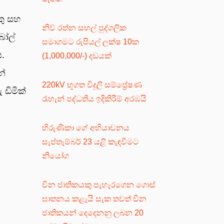
කු සහ
නිව් රත්න සහල් පුද්ගලික
බෝල්
සමාගමට රුපියල් ලක්ෂ 10ක
ය.
(1,000,000/-) දඩයක්
න්
220kV භූගත විදුලි සම්ප්‍රේෂණ
 ඩිමික්
රැහැන් පද්ධතිය ඉදිකිරීම් අරඹයි
හිරුණිකා ගේ අභියාචනය
සැප්තැම්බර් 23 යළි කැඳවීමට
නියෝග
චීන ජාතිකයකු පැහැරගෙන ගොස්
ඝාතනය කළැයි සැක තවත් චීන
ජාතිකයන් දෙදෙනනු ලබන 20