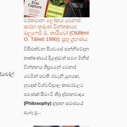
වර්තමාන ලෝකය වෙනස්
කරන තරුණ චින්තකයා;
ඔලූෆෙමි ඕ. තායිවෝ (Olúfẹ́mi
O. Táíwò 1990); ප්‍රභූ ග්‍රහණය
විසිඑක්වන සියවසේ සන්නිවේදන
තාක්ෂණයේ දියුණුවත් සමග මිනිස්
චින්තනය ශීඝ්‍රයෙන් වෙනස්
ස්බෝල්
වෙමින් පවතී. එවැනි යුගයක,
හුදෙක් විශ්වවිද්‍යාල කාමරවලට
පමණක් සීමා වී තිබූ දර්ශනවාදය
(Philosophy)
නූතන සමාජයේ
සැබෑ ප්‍ර...