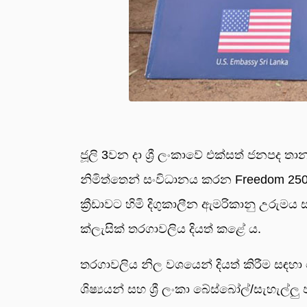
ජූලි 3වන දා ශ්‍රී ලංකාවේ එක්සත් ජනපද
නිමිත්තෙන් සංවිධානය කරන Freedom 250
ක්‍රීඩාවට හිමි දිගුකාලීන ඇමරිකානු උරුමය 
ක්ලැසික් තරගාවලිය දියත් කළේ ය.
තරගාවලිය නිල වශයෙන් දියත් කිරීම සඳහා කො
ශිෂ්‍යයන් සහ ශ්‍රී ලංකා බේස්බෝල්/සැහැ