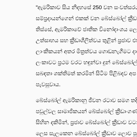
"ඇමරිකාව සිය නිදහසේ 250 වන සංවත්සරය
සම්ප්‍රදායන්ගෙන් එකක් වන බේස්බෝල් ක්
තිස්සේ, ඇමරිකාවේ ජාතික විනෝදාංශය ල
උත්සාහය සහ ක්‍රීඩාශීලිත්වය තුළින් ප්‍රජාව
ලාංකිකයන් අතර මිත්‍රත්වය ගොඩනැගීමට ද
ලංකාවට ප්‍රථම වරට හඳුන්වා දුන් බේස්බෝල් 
සබඳතා ශක්තිමත් කරමින් සිටීම පිළිබඳව
පැවසුවාය.
බේස්බෝල් ඇමරිකානු ජීවන රටාව සමග තදින් 
පවුල්වල සාමාජිකයන් බේස්බෝල් ක්‍රීඩාංගණව
සිහින දකිමින්, ප්‍රජාව බේස්බෝල් ක්‍රීඩා
ලෙස සැලකෙන බේස්බෝල් ක්‍රීඩාව ලොව පුරා 