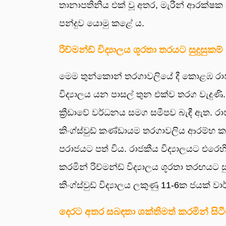
තානාපතිනිය එක් වූ අතර, මැරීන් ආරක්ෂක
පන්දුව යොමු කළේ ය.
රිච්මන්ඩ් විද්‍යාලය ශූරතා තරයට සුදුසුකම
මෙම තුන්කොන් තරගාවලියේ දී කොළඹ රාජකීය 
විද්‍යාලය යන පාසල් තුන එක්ව තරග වැදුණි
ක්‍රීඩාවේ වර්ධනය සමග සමීපව බැඳී ඇත. රා
කිංග්ස්වුඩ් කණ්ඩායම තරගාවලිය ආරම්භ කළ
පරාජයට පත් විය. රාජකීය විද්‍යාලයට එ
කරමින් රිච්මන්ඩ් විද්‍යාලය ශූරතා තරඟය
කිංග්ස්වුඩ් විද්‍යාලය ලකුණු 11-6ක ජයක් 
දෙරට අතර සබඳතා ශක්තිමත් කරමින් සි