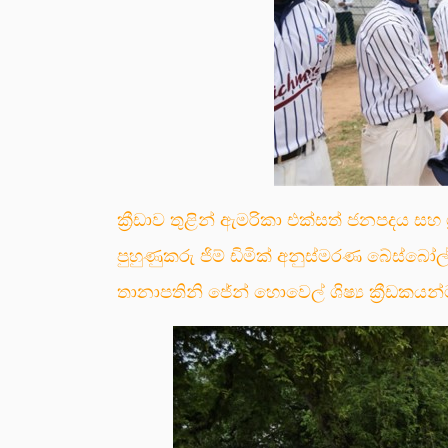
ක්‍රීඩාව තුළින් ඇමරිකා එක්සත් ජනපදය සහ 
පුහුණුකරු ජිම් ඩිමික් අනුස්මරණ බේස්
තානාපතිනි ජේන් හොවෙල් ශිෂ්‍ය ක්‍රීඩකයන්