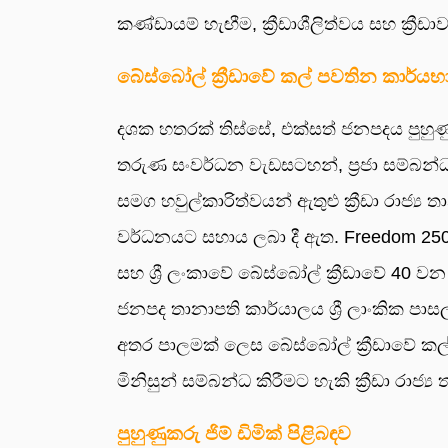
කණ්ඩායම් හැඟීම, ක්‍රීඩාශීලිත්වය සහ ක්‍රී
බේස්බෝල් ක්‍රීඩාවේ කල් පවතින කාර්ය
දශක හතරක් තිස්සේ, එක්සත් ජනපදය පුහුණු
තරුණ සංවර්ධන වැඩසටහන්, ප්‍රජා සම්බන්ධ
සමග හවුල්කාරිත්වයන් ඇතුළු ක්‍රීඩා රාජ්‍ය ත
වර්ධනයට සහාය ලබා දී ඇත. Freedom 25
සහ ශ්‍රී ලංකාවේ බේස්බෝල් ක්‍රීඩාවේ 40 
ජනපද තානාපති කාර්යාලය ශ්‍රී ලාංකික පාසල්
අතර පාලමක් ලෙස බේස්බෝල් ක්‍රීඩාවේ ක
මිනිසුන් සම්බන්ධ කිරීමට හැකි ක්‍රීඩා රාජ
පුහුණුකරු ජිම් ඩිමික් පිළිබඳව