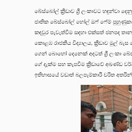
බේස්බෝල් ක්‍රීඩාව ශ්‍රී ලංකාවට හඳුන්වා 
ජාතික බේස්බෝල් හෝල් ඔෆ් ෆේම් පුහුණුකරු
කඳවුර පැවැත්වීම සඳහා එක්සත් ජනපද තානාප
කොළඹ රාජකීය විද්‍යාලය, ක්‍රීඩාව මුල් බැස 
ගෙන් බොහෝ දෙනෙක් අදටත් ශ්‍රී ලංකා බේස්බෝ
ගේ දැක්ම සහ කැපවීම ක්‍රීඩාවේ අඛණ්ඩ වර්
ඉතිහාසයේ වඩාත් බලපෑම්කාරී චරිත අතරින