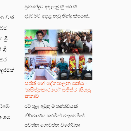
ප්‍රනාන්දුට අද ලැබුණු මරණ
දඬුවමට අදාළ නඩු තීන්දු කීපයක්...
ණනාවක්
ුබට
්‍රී
‍රී
අතර
දුරටත්
සජිත් ගේ දේශපාලන සතිය -
'කසිප්පුකාරයෝ' සජිත්ට කියපු
කතාව
වීමේ
රට තුළ අමුතු ම තත්ත්වයක්
නිර්මාණය කරමින් මතුවෙමින්
දාංශය
පවතින ගොවිජන විරෝධතා