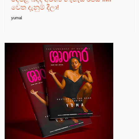
වෙත දැනුම් දීලා!
yumal