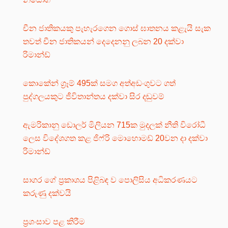
චීන ජාතිකයකු පැහැරගෙන ගොස් ඝාතනය කළැයි සැක
තවත් චීන ජාතිකයන් දෙදෙනනු ලබන 20 දක්වා
රිමාන්ඩ්
කොකේන් ග්‍රෑම් 495ක් සමග අත්අඩංගුවට ගත්
පුද්ගලයකුට ජීවිතාන්තය දක්වා සිර දඬුවම්
ඇමරිකානු ඩොලර් මිලියන 715ක මුදලක් නීති විරෝධී
ලෙස විදේශගත කළ ජිෆ්රි මොහොමඩ් 20වන දා දක්වා
රිමාන්ඩ්
සාගර ගේ ප්‍රකාශය පිළිබඳ ව පොලිසිය අධිකරණයට
කරුණු දක්වයි
ප්‍රශංසාව පළ කිරීම