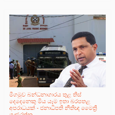
මීගමුව බන්ධනාගාරය තුළ තිස්
දෙදෙනෙකු මිය යෑම ඉතා බරපතළ
අපරාධයක් - ජනාධිපති නීතිඥ මෛත්‍රී
ගුණරත්න