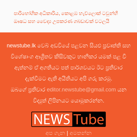
පාරිභෝගික අධිකාරිය, කොළඹ හැව්ලොක් ටවුන්හි
ඖෂධ සහ වෛද්‍ය උපකරණ ගබඩාවක් වටලයි
newstube.lk වෙබ් අඩවියේ පළවන සියළු ප්‍රවෘත්ති සහ
විශේෂාංග ආශ්‍රිතව කිසිවකුට හානිකර යමක් පළ වී
ඇත්නම් ඒ අගතියට පත් පාර්ශවයට ඊට ප්‍රතිචාර
දැක්වීමට ඇති අයිතියට අපි ගරු කරමු.
ඔබගේ ප්‍රතිචාර
editor.newstube@gmail.com
යන
විද්‍යුත් ලිපිනයට යොමුකරන්න.
අප ගැන
|
අමතන්න