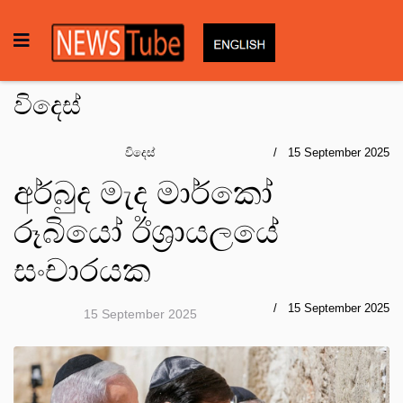
විදෙස්
විදෙස්
15 September 2025
අර්බුද මැද මාර්කෝ
රූබියෝ ඊශ්‍රායලයේ
සංචාරයක
15 September 2025
15 September 2025