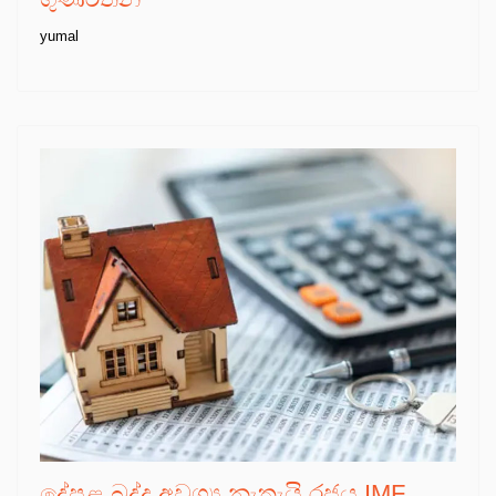
yumal
දේපළ බද්ද අවශ්‍ය නැතැයි රජය IMF