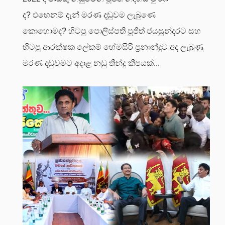
ද? එහෙනම් දැන් මරණ දඬුවම ලැබුණෙ
කොහොමද? හිටපු පොලිස්පති පූජිත් ජයසුන්දරට සහ
හිටපු ආරක්ෂක ලේකම් හේමසිරි ප්‍රනාන්දුට අද ලැබුණු
මරණ දඬුවමට අදාළ නඩු තීන්දු කීපයක්...