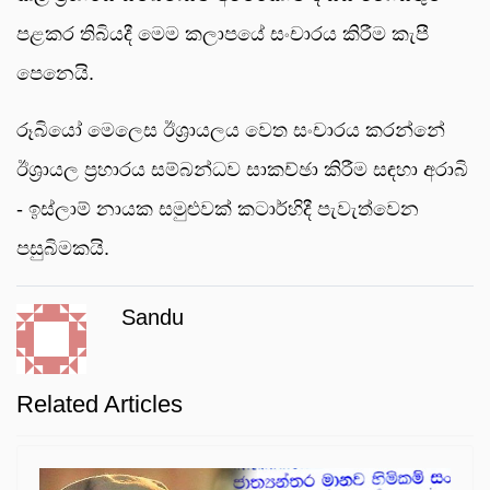
පළකර තිබියදී මෙම කලාපයේ සංචාරය කිරීම කැපී
පෙනෙයි.
රූබියෝ මෙලෙස ඊශ්‍රායලය වෙත සංචාරය කරන්නේ
ඊශ්‍රායල ප්‍රහාරය සම්බන්ධව සාකච්ඡා කිරීම සඳහා අරාබි
- ඉස්ලාම් නායක සමුළුවක් කටාර්හිදී පැවැත්වෙන
පසුබිමකයි.
Sandu
Related Articles