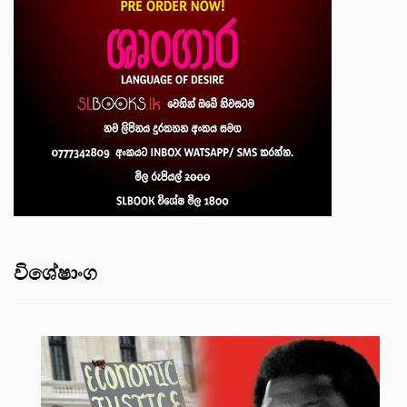
විශේෂාංග