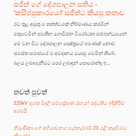
සජිත් ගේ දේශපාලන සතිය -
'කසිප්පුකාරයෝ' සජිත්ට කියපු කතාව
රට තුළ අමුතු ම තත්ත්වයක් නිර්මාණය කරමින්
මතුවෙමින් පවතින ගොවිජන විරෝධතා සම්බන්ධයෙන්
මේ වන විට දේශපාලන ක්‍ෂේත්‍රයේ පමණක් නොව
සමස්ත සමාජයේ ම අවදානය යොමු වෙමින් තිබේ.
බලය ලබාගැනීමට පෙර ලබාදුන් පොරොන්දු ඉ...
තවත් පුවත්
220kV භූගත විදුලි සම්ප්‍රේෂණ රැහැන් පද්ධතිය ඉදිකිරීම්
අරඹයි
හිරුණිකා ගේ අභියාචනය සැප්තැම්බර් 23 යළි කැඳවීමට
නියෝග