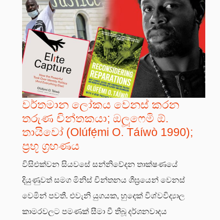
වර්තමාන ලෝකය වෙනස් කරන
තරුණ චින්තකයා; ඔලූෆෙමි ඕ.
තායිවෝ (Olúfẹ́mi O. Táíwò 1990);
ප්‍රභූ ග්‍රහණය
විසිඑක්වන සියවසේ සන්නිවේදන තාක්ෂණයේ
දියුණුවත් සමග මිනිස් චින්තනය ශීඝ්‍රයෙන් වෙනස්
වෙමින් පවතී. එවැනි යුගයක, හුදෙක් විශ්වවිද්‍යාල
කාමරවලට පමණක් සීමා වී තිබූ දර්ශනවාදය