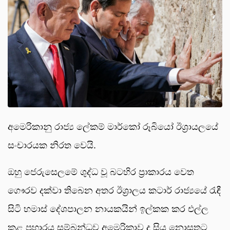
අමෙරිකානු රාජ්‍ය ලේකම් මාර්කෝ රූබියෝ ඊශ්‍රායලයේ
සංචාරයක නිරත වෙයි.
ඔහු ජෙරුසෙලමේ ශුද්ධ වූ බටහිර ප්‍රාකාරය වෙත
ගෞරව දක්වා තිබෙන අතර ඊශ්‍රාලය කටාර් රාජ්‍යයේ රැඳී
සිටි හමාස් දේශපාලන නායකයින් ඉල්කක කර එල්ල
කළ ප්‍රහාරය සම්බන්ධව අමෙරිකාව ද සිය නොසතුට