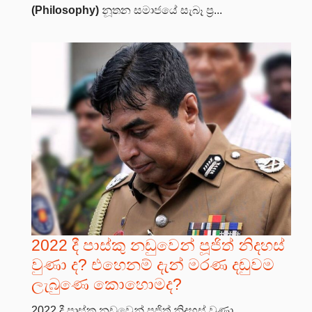
(Philosophy)
නූතන සමාජයේ සැබෑ ප්‍ර...
2022 දී පාස්කු නඩුවෙන් පූජිත් නිදහස්
වුණා ද? එහෙනම් දැන් මරණ දඬුවම
ලැබුණෙ කොහොමද?
2022 දී පාස්කු නඩුවෙන් පූජිත් නිදහස් වුණා