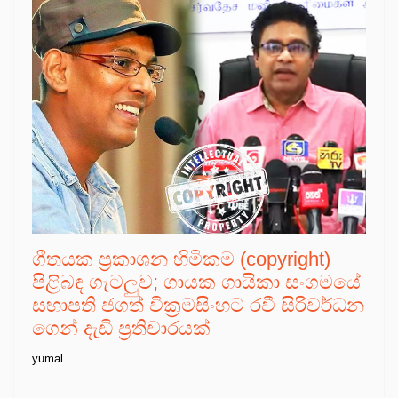
ගීතයක ප්‍රකාශන හිමිකම (copyright)
පිළිබඳ ගැටලුව; ගායක ගායිකා සංගමයේ
සභාපති ජගත් වික්‍රමසිංහට රවී සිරිවර්ධන
ගෙන් දැඩි ප්‍රතිචාරයක්
yumal