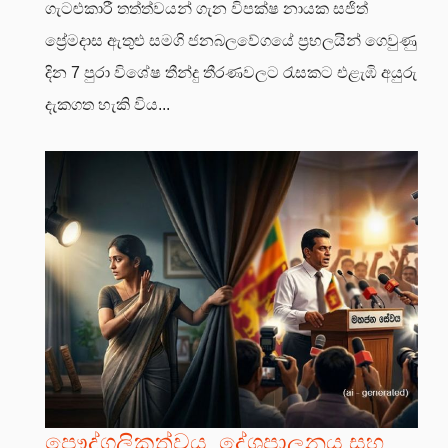
ගැටළුකාරී තත්ත්වයන් ගැන විපක්ෂ නායක සජිත්
ප්‍රේමදාස ඇතුළු සමගි ජනබලවේගයේ ප්‍රභලයින් ගෙවුණු
දින 7 පුරා විශේෂ තීන්දු තීරණවලට රැසකට එළැඹි අයුරු
දැකගත හැකි විය...
පෞද්ගලිකත්වය, දේශපාලනය සහ