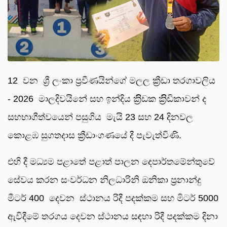
12 වන ශ්‍රී ලංකා ප්‍රවීණයින්ගේ මලල ක්‍රීඩා තරගාවලිය
- 2026 මාලදිවයිනේ සහ ඉන්දිය ක්‍රිිඩක ක්‍රිිඩිකාවන් ද
සහභාගීත්වයෙන් පසුගිය මැයි 23 සහ 24 දිනවල
කොළඹ සුගතදාස ක්‍රීඩාංගණයේ දී පැවැත්විණි.
එහි දී මධ්‍යම පළාතේ පළාත් පාලන දෙපාර්තමේන්තුවේ
සේවය කරන සංවර්ධන නිලධාරිනි ඔනිකා ප්‍රනාන්දු
මීටර් 400 දෙවන ස්ථානය රිදී පදක්කම සහ මිටර් 5000
ඇවිදීමේ තරගය දෙවන ස්ථානය සඳහා රිදී පදක්කම දිනා