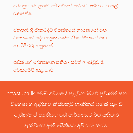
අරගලය වෙලාවෙ අපි අඩියක් පස්සට ගත්තා - නාමල්
රාජපක්ෂ
ජනතාවාදී ඒකාබද්ධ විපක්ෂයේ නායකයෝ සහ
විපක්ෂයේ දේශපාලන පක්ෂ නියෝජිතයෝ මහ
නාහිමිවරු හමුවෙති
සජිත් ගේ දේශපාලන සතිය - සජිත් ආණ්ඩුව ම
චෙක්මේට් කළ හැටි
newstube.lk වෙබ් අඩවියේ පළවන සියළු ප්‍රවෘත්ති සහ
විශේෂාංග ආශ්‍රිතව කිසිවකුට හානිකර යමක් පළ වී
ඇත්නම් ඒ අගතියට පත් පාර්ශවයට ඊට ප්‍රතිචාර
දැක්වීමට ඇති අයිතියට අපි ගරු කරමු.