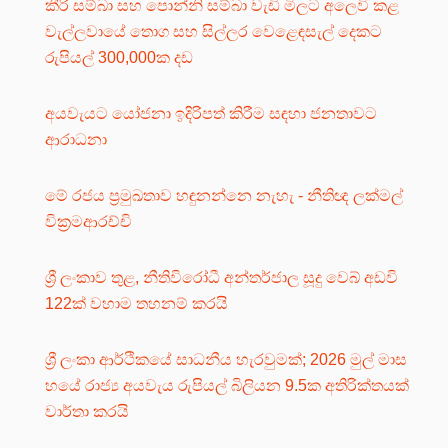
කීරි සම්බා සහ පොන්නි සම්බා වැඩි මිලට අලෙවි කළ
වැල්ලවායේ තොග සහ සිල්ලර වෙළෙඳසැල් දෙකට
රුපියල් 300,000ක දඩ
අයවැයට යෝජනා ඉදිරිපත් කිරීම සඳහා ජනතාවට
ආරාධනා
මේ රජය ප්‍රමුඛතාව හඳුනන්නෙ නැහැ - නීතිඥ ලක්මල්
වික්‍රමආරච්චි
ශ්‍රී ලංකාව තුළ, නීතිවිරෝධී අන්තර්ජාල සූදු වෙබ් අඩවි
122ක් වහාම තහනම් කරයි
ශ්‍රී ලංකා ආර්ථිකයේ සාධනීය හැරවුමක්; 2026 මුල් මාස
හයේ රාජ්‍ය අයවැය රුපියල් බිලියන 9.5ක අතිරික්තයක්
වාර්තා කරයි