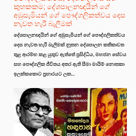
කුහකකම; දේශපාලනඥයින් ගේ
අඹුසැමියන් ගේ පෞද්ගලිකත්වය දෙස
නැවත හැරී බැලීමක්
දේශපාලනඥයින් ගේ අඹුසැමියන් ගේ පෞද්ගලිකත්වය
දෙස නැවත හැරී බැලීමක්
නූතන දේශපාලන කතිකාවත
තුළ ආරම්භ කළ යුතුව ඇත්තේ ප්‍රසිද්ධිය, මහජන සේවය
සහ පෞද්ගලික ජීවිතය අතර ඇති සීමා මායිම් නොතකා
ඉලක්කකොට ප්‍රහාරයට ලක...