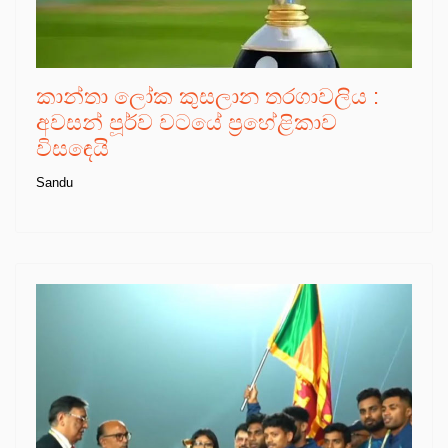
කාන්තා ලෝක කුසලාන තරගාවලිය :
අවසන් පූර්ව වටයේ ප්‍රහේළිකාව
විසඳෙයි
Sandu