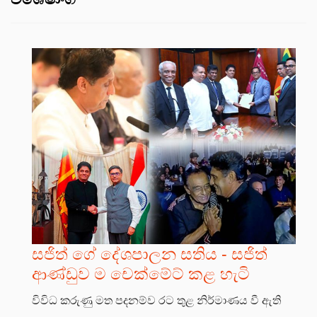
සජිත් ගේ දේශපාලන සතිය - සජිත්
ආණ්ඩුව ම චෙක්මේට් කළ හැටි
විවිධ කරුණු මත පදනම්ව රට තුළ නිර්මාණය වී ඇති