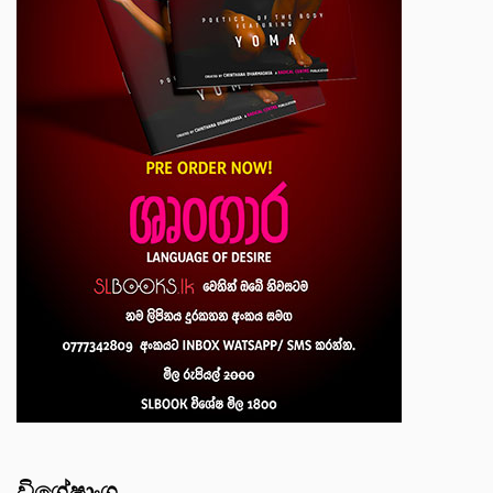
විශේෂාංග