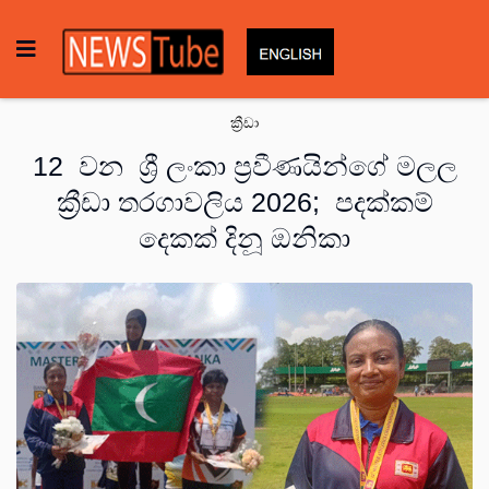
ක්‍රීඩා
12 වන ශ්‍රී ලංකා ප්‍රවීණයින්ගේ මලල
ක්‍රීඩා තරගාවලිය 2026; පදක්කම්
දෙකක් දිනූ ඔනිකා