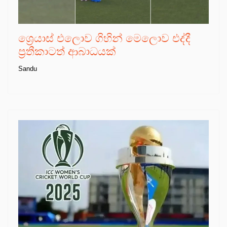
ශ්‍රෙයාස් එලොව ගිහින් මෙලොව එද්දී
ප්‍රතීකාටත් ආබාධයක්
Sandu