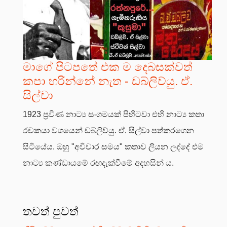
මාගේ පිටපතේ එක ම දෙබසක්වත්
කපා හරින්නේ නැත - ඩබ්ලිව්යු. ඒ.
සිල්වා
1923 ප්‍රවීණ නාට්‍ය සංගමයක් පිහිටවා එහි නාට්‍ය කතා
රචකයා වශයෙන් ඩබ්ලිව්යු. ඒ. සිල්වා පත්කරගෙන
සිටියේය. ඔහු "අවිචාර සමය" කතාව ලියන ලද්දේ එම
නාට්‍ය කණ්ඩායමේ රඟදැක්වීමේ අදහසින් ය.
තවත් පුවත්