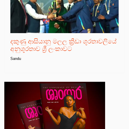
දකුණු ආසියානු මලල ක්‍රීඩා ශූරතාවලියේ
අනුශූරතාව ශ්‍රී ලංකාවට
Sandu