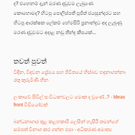
ද? එහෙනම් දැන් මරණ දඬුවම ලැබුණෙ
කොහොමද? හිටපු පොලිස්පති පූජිත් ජයසුන්දරට සහ
හිටපු ආරක්ෂක ලේකම් හේමසිරි ප්‍රනාන්දුට අද ලැබුණු
මරණ දඬුවමට අදාළ නඩු තීන්දු කීපයක්...
තවත් පුවත්
විඳින, විඳවන ප්‍රේමය සහ ජීවිතයේ හිස්බව හඳුනාගන්නා
රතු කුරුමිණි හීන
ලංකාවේ සිවිල් සංවිධානවලට මොක ද වුණේ..? - Ideas
front වීඩියෝවක්
බන්ධනාගාර තුළ කළහකාරී ලෙසින් හැසිරී තමන්ගේ
සම්පත් විනාශ කර ගන්න එපා - අධිකරණ අමාත්‍ය