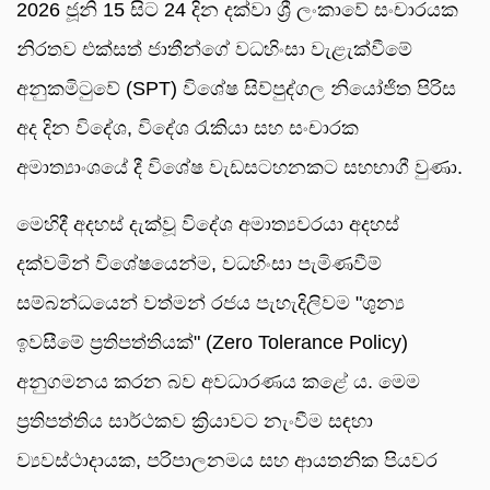
2026 ජූනි 15 සිට 24 දින දක්වා ශ්‍රී ලංකාවේ සංචාරයක
නිරතව එක්සත් ජාතීන්ගේ වධහිංසා වැළැක්වීමේ
අනුකමිටුවේ (SPT) විශේෂ සිව්පුද්ගල නියෝජිත පිරිස
අද දින විදේශ, විදේශ රැකියා සහ සංචාරක
අමාත්‍යාංශයේ දී විශේෂ වැඩසටහනකට සහභාගී වුණා.
මෙහිදී අදහස් දැක්වූ විදේශ අමාත්‍යවරයා අදහස්
දක්වමින් විශේෂයෙන්ම, වධහිංසා පැමිණවීම්
සම්බන්ධයෙන් වත්මන් රජය පැහැදිලිවම "ශුන්‍ය
ඉවසීමේ ප්‍රතිපත්තියක්" (Zero Tolerance Policy)
අනුගමනය කරන බව අවධාරණය කළේ ය. මෙම
ප්‍රතිපත්තිය සාර්ථකව ක්‍රියාවට නැංවීම සඳහා
ව්‍යවස්ථාදායක, පරිපාලනමය සහ ආයතනික පියවර