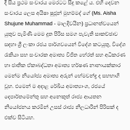
දී සිය ප්‍රථම සංචාරය මෙරටට සිදු කළේ ය. එහි දෙවන
සංචාරය ලෙස අයිෂා ෂුජූන් මුහම්මද් ගේ (Ms. Aisha
Shujune Muhammad - මාලදිවයින) ප්‍රධානත්වයෙන්
යුතුව පැමිණි මෙම දූත පිරිස සමග පැවැති සාකච්ඡාව
සඳහා ශ්‍රී ලංකා රජය පාර්ශවයෙන් විදේශ කටයුතු, විදේශ
රැකියා සහ සංචාරක අමාත්‍ය විජිත හේරත් සහ අධිකරණ
හා ජාතික ඒකාබද්ධතා අමාත්‍ය හර්ෂණ නානායක්කාර
මෙන්ම නියෝජ්‍ය අමාත්‍ය අරුන් හේමචන්ද්‍ර ද සහභාගි
වූහ. එමෙන් ම අදාළ රේඛීය අමාත්‍යාංශ, රජයේ
දෙපාර්තමේන්තු සහ අනෙකුත් රාජ්‍ය ආයතන
නියෝජනය කරමින් උසස් රාජ්‍ය නිලධාරීන් පිරිසක් ද
එක්ව සිටියහ.