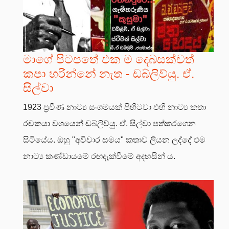
මාගේ පිටපතේ එක ම දෙබසක්වත්
කපා හරින්නේ නැත - ඩබ්ලිව්යු. ඒ.
සිල්වා
1923 ප්‍රවීණ නාට්‍ය සංගමයක් පිහිටවා එහි නාට්‍ය කතා
රචකයා වශයෙන් ඩබ්ලිව්යු. ඒ. සිල්වා පත්කරගෙන
සිටියේය. ඔහු "අවිචාර සමය" කතාව ලියන ලද්දේ එම
නාට්‍ය කණ්ඩායමේ රඟදැක්වීමේ අදහසින් ය.