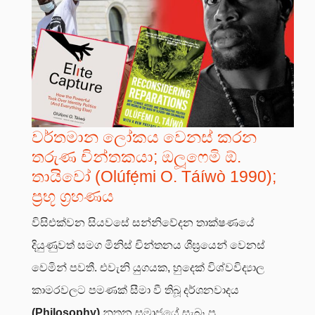
වර්තමාන ලෝකය වෙනස් කරන
තරුණ චින්තකයා; ඔලූෆෙමි ඕ.
තායිවෝ (Olúfẹ́mi O. Táíwò 1990);
ප්‍රභූ ග්‍රහණය
විසිඑක්වන සියවසේ සන්නිවේදන තාක්ෂණයේ
දියුණුවත් සමග මිනිස් චින්තනය ශීඝ්‍රයෙන් වෙනස්
වෙමින් පවතී. එවැනි යුගයක, හුදෙක් විශ්වවිද්‍යාල
කාමරවලට පමණක් සීමා වී තිබූ දර්ශනවාදය
(Philosophy)
නූතන සමාජයේ සැබෑ ප්‍ර...