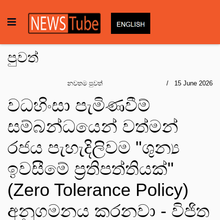
පුවත්
නවතම පුවත්
15 June 2026
වධහිංසා පැමිණවීම්
සම්බන්ධයෙන් වත්මන්
රජය පැහැදිලිවම "ශුන්‍ය
ඉවසීමේ ප්‍රතිපත්තියක්"
(Zero Tolerance Policy)
අනුගමනය කරනවා - විජිත