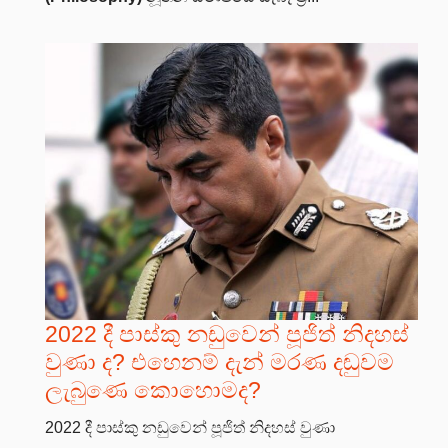
2022 දී පාස්කු නඩුවෙන් පූජිත් නිදහස්
වුණා ද? එහෙනම් දැන් මරණ දඬුවම
ලැබුණෙ කොහොමද?
2022 දී පාස්කු නඩුවෙන් පූජිත් නිදහස් වුණා