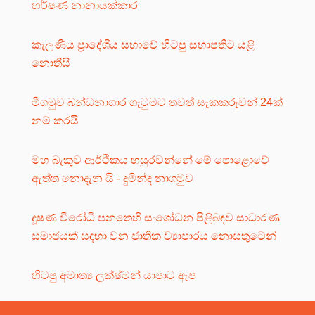
හර්ෂණ නානායක්කාර
කැලණිය ප්‍රාදේශීය සභාවේ හිටපු සභාපතිට යළි
නොතීසි
මීගමුව බන්ධනාගාර ගැටුමට තවත් සැකකරුවන් 24ක්
නම් කරයි
මහ බැකුව ආර්ථිකය හසුරවන්නේ මේ පොළොවේ
ඇත්ත නොදැන යි - දුමින්ද නාගමුව
දූෂණ විරෝධි පනතෙහි සංශෝධන පිළිබඳව සාධාරණ
සමාජයක් සඳහා වන ජාතික ව්‍යාපාරය නොසතුටෙන්
හිටපු අමාත්‍ය ලක්ෂ්මන් යාපාට ඇප