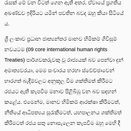
රැසක් මේ වන විටත් ගෙන ඇති අතර, ඒවායේ ප්‍රගතිය
අඛණ්ඩව ඉදිරියට යමින් පවතින බවද ඔහු කියා සිටියේ
ය.
ශ්‍රී ලංකාව ප්‍රධාන ජාත්‍යන්තර මානව හිමිකම් ගිවිසුම්
නවයටම (09 core international human rights
Treaties) පාර්ශවකරුවකු වූ රාජ්‍යයක් බව පෙන්වා දුන්
අමාත්‍යවරයා, මෙම සංචාරය හරහා ස්වේච්ඡාවෙන්
භාරගත් බැඳීම්වලට අනුකූල වීම ශක්තිමත් කිරීමට
රජයට ඇති කැපවීම මනාව පිළිබිඹු වන බව සඳහන්
කළේය. එමෙන්ම, මානව හිමිකම් ආරක්ෂා කිරීමටත්,
නීතියේ ආධිපත්‍යය සුරැකීමටත්, යහපාලනය ශක්තිමත්
කිරීමටත් රජය සතු නොසැලෙන කැපවීම ඔහු මෙහි දී