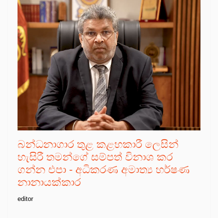
බන්ධනාගාර තුළ කළහකාරී ලෙසින්
හැසිරී තමන්ගේ සම්පත් විනාශ කර
ගන්න එපා - අධිකරණ අමාත්‍ය හර්ෂණ
නානායක්කාර
editor