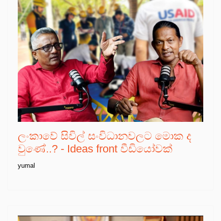
ලංකාවේ සිවිල් සංවිධානවලට මොක ද
වුණේ..? - Ideas front වීඩියෝවක්
yumal