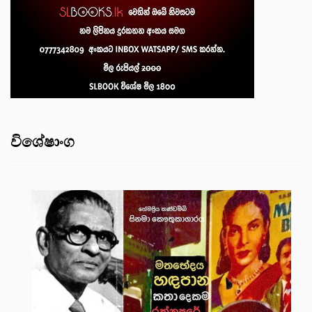
විශේෂාංග