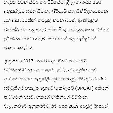
නැවත වරක් ස්ථිර කර සිටියේය. ශ්‍රී ලංකා රජය මෙම
අනුකමිටුව සමග විවෘත, ඉදිරිගාමී සහ විනිවිදභාවයෙන්
යුත් ආකාරයකින් කටයුතු කරන බවත්, ආණ්ඩුක්‍රම
ව්‍යවස්ථාවට අනුකූලව මෙම සියලු කටයුතු සඳහා රජයේ
පූර්ණ සහයෝගය ලබාදෙන බවත් ඔහු වැඩිදුරටත්
ප්‍රකාශ කළේ ය.
ශ්‍රී ලංකාව 2017 වසරේ දෙසැම්බර් මාසයේ දී
වධහිංසාවට සහ අනෙකුත් කුරිරු, අමානුෂික හෝ
අවමන් සහගත සැලකිලිවලට හෝ දඬුවම්වලට එරෙහි
සම්මුතියේ විකල්ප ප්‍රොටෝකෝලයට (OPCAT) අත්සන්
තැබීමෙන් පසුව, එක්සත් ජාතීන්ගේ වධහිංසා
වැළැක්වීමේ අනුකමිටුව මීට පෙර 2019 අප්‍රේල් මාසයේ