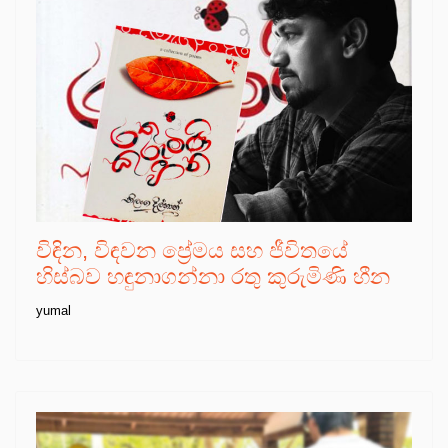
විඳින, විඳවන ප්‍රේමය සහ ජීවිතයේ
හිස්බව හඳුනාගන්නා රතු කුරුමිණි හීන
yumal