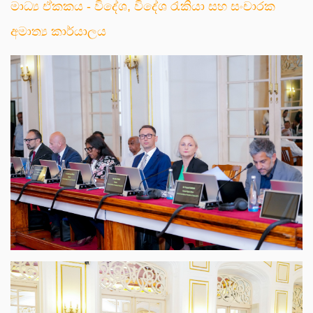
මාධ්‍ය ඒකකය - විදේශ, විදේශ රැකියා සහ සංචාරක
අමාත්‍ය කාර්යාලය