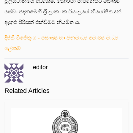
මූලස්ථානයේ අධ්‍යක්ෂ, කොරියා ජාත්‍යන්තර සෞඛ්‍ය
සේවා පදනමෙහි ශ්‍රී ලංකා කාර්යාලයේ නියෝජිතයන්
ඇතුළු පිරිසක් එක්වීමට නියමිත ය.
දීප්ති විජේතුංග - සෞඛ්‍ය හා ජනමාධ්‍ය අමාත්‍ය මාධ්‍ය
ලේකම්
editor
Related Articles