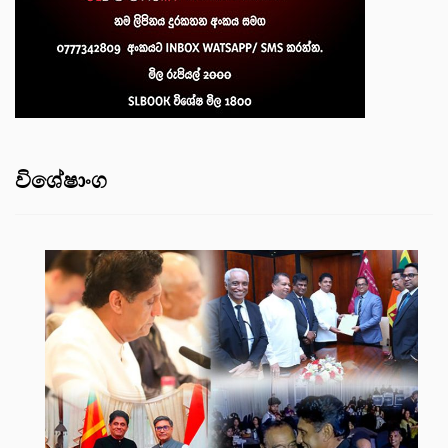
විශේෂාංග