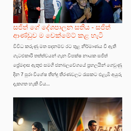
සජිත් ගේ දේශපාලන සතිය - සජිත්
ආණ්ඩුව ම චෙක්මේට් කළ හැටි
විවිධ කරුණු මත පදනම්ව රට තුළ නිර්මාණය වී ඇති
ගැටළුකාරී තත්ත්වයන් ගැන විපක්ෂ නායක සජිත්
ප්‍රේමදාස ඇතුළු සමගි ජනබලවේගයේ ප්‍රභලයින් ගෙවුණු
දින 7 පුරා විශේෂ තීන්දු තීරණවලට රැසකට එළැඹි අයුරු
දැකගත හැකි විය...