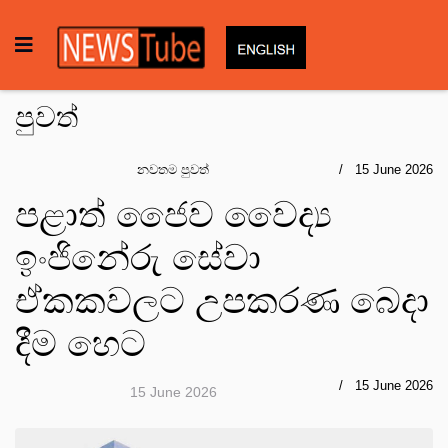
පුවත්
නවතම පුවත්
15 June 2026
පළාත් ජෛව වෛද්‍ය
ඉංජිනේරු සේවා
ඒකකවලට උපකරණ බෙදා
දීම හෙට
15 June 2026
15 June 2026