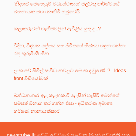
'නිදහස් මෙහෙයුම් මධ්‍යස්ථානය' මල්වතු පාර්ශ්වයේ
මහනායක මහා නාහිමි හමුවෙයි
කලාකරුවන් හැඟීම්වලින් ඇවිළිය යුතු ද...?
විඳින, විඳවන ප්‍රේමය සහ ජීවිතයේ හිස්බව හඳුනාගන්නා
රතු කුරුමිණි හීන
ලංකාවේ සිවිල් සංවිධානවලට මොක ද වුණේ..? - Ideas
front වීඩියෝවක්
බන්ධනාගාර තුළ කළහකාරී ලෙසින් හැසිරී තමන්ගේ
සම්පත් විනාශ කර ගන්න එපා - අධිකරණ අමාත්‍ය
හර්ෂණ නානායක්කාර
newstube.lk වෙබ් අඩවියේ පළවන සියළු ප්‍රවෘත්ති සහ