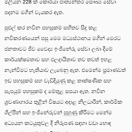
මිලියන 228 ක් කොරියා ජාත්‍යන්තර සෞඛ්‍ය සේවා
පදනම මගින් වැයකර ඇත.
පුළුල් කර නවීන පහසුකම් සහිතව සිදු කළ
නවීකරණයෙන් පසු මෙම මධ්‍යස්ථානය මගින් මෙරට
ජනතාවට ජීව වෛද්‍ය ඉංජිනේරු සේවා ලබා දීමේ
කාර්යක්ෂමතාව සහ ඵලදායිතාව තව තවත් ඉහළ
නැන්වීමට හැතියාව ලැබෙනු ඇත. එමෙන්ම ප්‍රමාණවත්
ඉඩ පහසුකම් සහ වැඩිදියුණු කළ තාක්ෂණික සහ
සැපයුම් පහසුකම් ද මේතුළ සපයා ඇත. නවීන
ශ්‍රවණාගාරය තුළින් විෂයට අදාළ නිලධාරීන්, කාර්මික
ශිල්පීන් සහ ඉංජිනේරුවන් පුහුණු කිරීමට මෙන්ම
අධ්‍යයන කටයුතුවල දී නිරූපණ සඳහා වඩා හොඳ