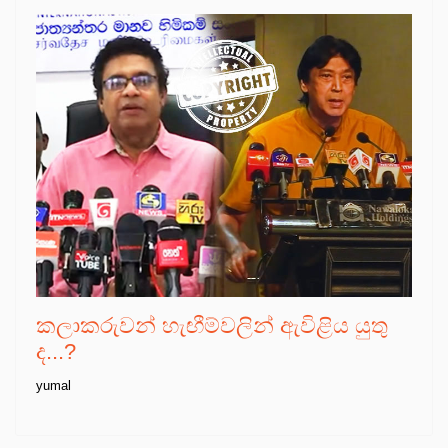
කලාකරුවන් හැඟීම්වලින් ඇවිළිය යුතු
ද...?
yumal