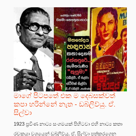
මාගේ පිටපතේ එක ම දෙබසක්වත්
කපා හරින්නේ නැත - ඩබ්ලිව්යු. ඒ.
සිල්වා
1923 ප්‍රවීණ නාට්‍ය සංගමයක් පිහිටවා එහි නාට්‍ය කතා
රචකයා වශයෙන් ඩබ්ලිව්යු. ඒ. සිල්වා පත්කරගෙන