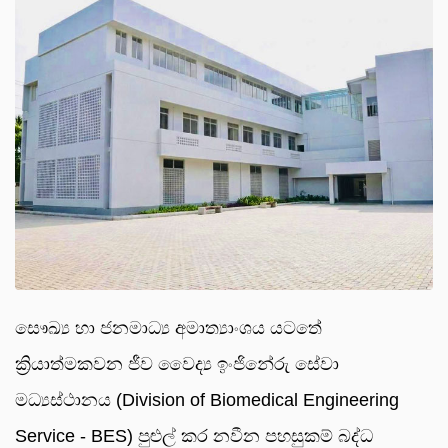
සෞඛ්‍ය හා ජනමාධ්‍ය අමාත්‍යාංශය යටතේ
ක්‍රියාත්මකවන ජීව වෛද්‍ය ඉංජිනේරු සේවා
මධ්‍යස්ථානය (Division of Biomedical Engineering
Service - BES) පුළුල් කර නවීන පහසුකම් බද්ධ