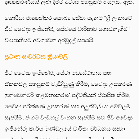
දෘශ්‍යකරණයක් ලබා දීමට අවශ්‍ය පහසුකම් ද සලසා ඇත.
කොරියා ජාත්‍යන්තර සෞඛ්‍ය සේවා පදනම "ශ්‍රී ලංකාවේ
ජීව වෛද්‍ය ඉංජිනේරු සේවයේ ධාරිතාව ගොඩනැගීම"
ව්‍යාපෘතියට අවශ්‍යවන අරමුදල් සපයයි.
ප්‍රධාන සංවර්ධන ක්‍රියාවලි
ජීව වෛද්‍ය ඉංජිනේරු සේවා මධ්‍යස්ථානය සහ
ඒකකවල පහසුකම් වැඩිදියුණු කිරීම, වෛද්‍ය උපකරණ
ඉන්වෙන්ටරි කළමනාකරණ පද්ධතියක් ස්ථාපිත කිරීම,
වෛද්‍ය පරීක්ෂණ උපකරණ සහ අලුත්වැඩියා මෙවලම්
සැපයීම, ජංගම වැඩහල් වාහන සැපයීම සහ ජීව වෛද්‍ය
ඉංජිනේරු කාර්ය මණ්ඩලයේ ධාරිතා වර්ධනය සඳහා