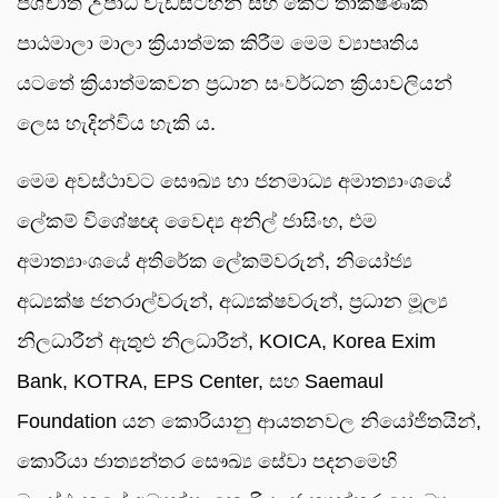
පශ්චාත් උපාධි වැඩසටහන් සහ කෙටි තාක්ෂණික
පාඨමාලා මාලා ක්‍රියාත්මක කිරීම මෙම ව්‍යාපෘතිය
යටතේ ක්‍රියාත්මකවන ප්‍රධාන සංවර්ධන ක්‍රියාවලියන්
ලෙස හැදින්විය හැකි ය.
මෙම අවස්ථාවට සෞඛ්‍ය හා ජනමාධ්‍ය අමාත්‍යාංශයේ
ලේකම් විශේෂඥ වෛද්‍ය අනිල් ජාසිංහ, එම
අමාත්‍යාංශයේ අතිරේක ලේකම්වරුන්, නියෝජ්‍ය
අධ්‍යක්ෂ ජනරාල්වරුන්, අධ්‍යක්ෂවරුන්, ප්‍රධාන මූල්‍ය
නිලධාරීන් ඇතුළු නිලධාරීන්, KOICA, Korea Exim
Bank, KOTRA, EPS Center, සහ Saemaul
Foundation යන කොරියානු ආයතනවල නියෝජිතයින්,
කොරියා ජාත්‍යන්තර සෞඛ්‍ය සේවා පදනමෙහි