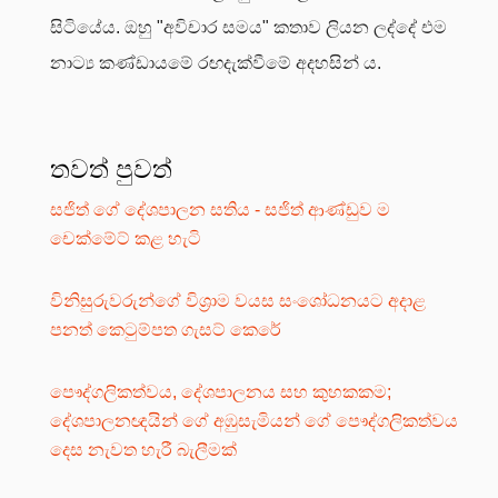
සිටියේය. ඔහු "අවිචාර සමය" කතාව ලියන ලද්දේ එම
නාට්‍ය කණ්ඩායමේ රඟදැක්වීමේ අදහසින් ය.
තවත් පුවත්
සජිත් ගේ දේශපාලන සතිය - සජිත් ආණ්ඩුව ම
චෙක්මේට් කළ හැටි
විනිසුරුවරුන්ගේ විශ්‍රාම වයස සංශෝධනයට අදාළ
පනත් කෙටුම්පත ගැසට් කෙරේ
පෞද්ගලිකත්වය, දේශපාලනය සහ කුහකකම;
දේශපාලනඥයින් ගේ අඹුසැමියන් ගේ පෞද්ගලිකත්වය
දෙස නැවත හැරී බැලීමක්