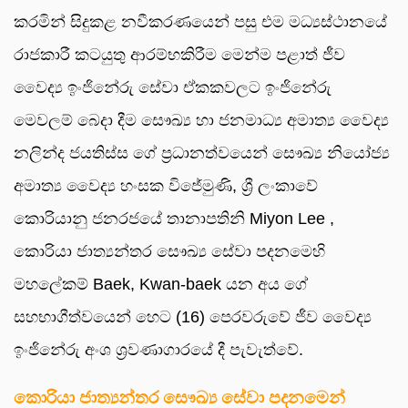
කරමින් සිදුකළ නවීකරණයෙන් පසු එම මධ්‍යස්ථානයේ
රාජකාරී කටයුතු ආරම්භකිරීම මෙන්ම පළාත් ජීව
වෛද්‍ය ඉංජිනේරු සේවා ඒකකවලට ඉංජිනේරු
මෙවලම් බෙදා දීම සෞඛ්‍ය හා ජනමාධ්‍ය අමාත්‍ය වෛද්‍ය
නලින්ද ජයතිස්ස ගේ ප්‍රධානත්වයෙන් සෞඛ්‍ය නියෝජ්‍ය
අමාත්‍ය වෛද්‍ය හංසක විජේමුණි, ශ්‍රී ලංකාවේ
කොරියානු ජනරජයේ තානාපතිනි Miyon Lee ,
කොරියා ජාත්‍යන්තර සෞඛ්‍ය සේවා පදනමෙහි
මහලේකම් Baek, Kwan-baek යන අය ගේ
සහභාගීත්වයෙන් හෙට (16) පෙරවරුවේ ජීව වෛද්‍ය
ඉංජිනේරු අංශ ශ්‍රවණාගාරයේ දී පැවැත්වේ.
කොරියා ජාත්‍යන්තර සෞඛ්‍ය සේවා පදනමෙන්