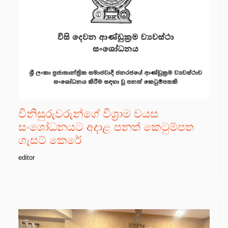
විනිසුරුවරුන්ගේ විශ්‍රාම වයස
සංශෝධනයට අදාළ පනත් කෙටුම්පත
ගැසට් කෙරේ
editor