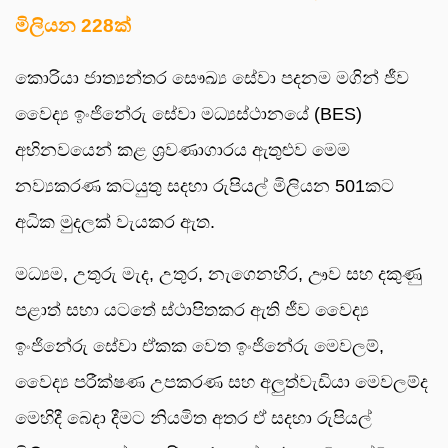
මිලියන 228ක්
කොරියා ජාත්‍යන්තර සෞඛ්‍ය සේවා පදනම මගින් ජීව
වෛද්‍ය ඉංජිනේරු සේවා මධ්‍යස්ථානයේ (BES)
අභිනවයෙන් කළ ශ්‍රවණාගාරය ඇතුළුව මෙම
නව්‍යකරණ කටයුතු සදහා රුපියල් මිලියන 501කට
අධික මුදලක් වැයකර ඇත.
මධ්‍යම, උතුරු මැද, උතුර, නැගෙනහිර, ඌව සහ දකුණු
පළාත් සභා යටතේ ස්ථාපිතකර ඇති ජීව වෛද්‍ය
ඉංජිනේරු සේවා ඒකක වෙත ඉංජිනේරු මෙවලම්,
වෛද්‍ය පරීක්ෂණ උපකරණ සහ අලුත්වැඩියා මෙවලම්ද
මෙහිදී බෙදා දීමට නියමිත අතර ඒ සදහා රුපියල්