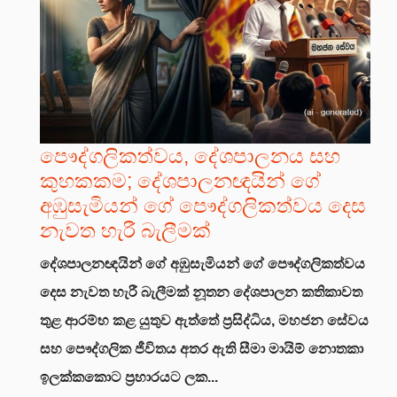
පෞද්ගලිකත්වය, දේශපාලනය සහ
කුහකකම; දේශපාලනඥයින් ගේ
අඹුසැමියන් ගේ පෞද්ගලිකත්වය දෙස
නැවත හැරී බැලීමක්
දේශපාලනඥයින් ගේ අඹුසැමියන් ගේ පෞද්ගලිකත්වය
දෙස නැවත හැරී බැලීමක්
නූතන දේශපාලන කතිකාවත
තුළ ආරම්භ කළ යුතුව ඇත්තේ ප්‍රසිද්ධිය, මහජන සේවය
සහ පෞද්ගලික ජීවිතය අතර ඇති සීමා මායිම් නොතකා
ඉලක්කකොට ප්‍රහාරයට ලක...