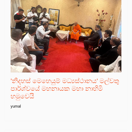
'නිදහස් මෙහෙයුම් මධ්‍යස්ථානය' මල්වතු
පාර්ශ්වයේ මහනායක මහා නාහිමි
හමුවෙයි
yumal