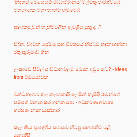
'නිදහස් මෙහෙයුම් මධ්‍යස්ථානය' මල්වතු පාර්ශ්වයේ
මහනායක මහා නාහිමි හමුවෙයි
කලාකරුවන් හැඟීම්වලින් ඇවිළිය යුතු ද...?
විඳින, විඳවන ප්‍රේමය සහ ජීවිතයේ හිස්බව හඳුනාගන්නා
රතු කුරුමිණි හීන
ලංකාවේ සිවිල් සංවිධානවලට මොක ද වුණේ..? - Ideas
front වීඩියෝවක්
බන්ධනාගාර තුළ කළහකාරී ලෙසින් හැසිරී තමන්ගේ
සම්පත් විනාශ කර ගන්න එපා - අධිකරණ අමාත්‍ය
හර්ෂණ නානායක්කාර
කැලණිය ප්‍රාදේශීය සභාවේ හිටපු සභාපතිට යළි
නොතීසි