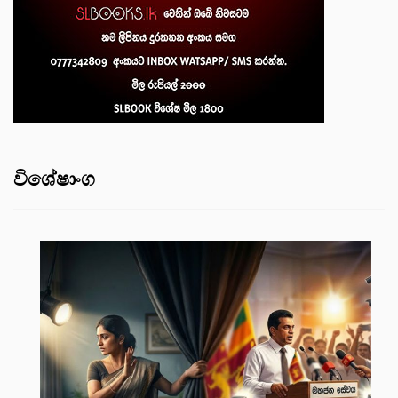
විශේෂාංග