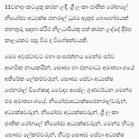
11වනදා කටයුතු කරන ලදී. ශ්‍රී ලංකා ජාතික රෝහලේ
නියෝජ්‍ය අධ්‍යක්ෂ ජනරාල් ධුරය ඇතුළු බොහෝමයක්
තනතුරු සඳහා ස්ථිර නිලධාරියකු පත් කරන ලද්දේ දීර්ඝ
කාලයකට පසු වීම ද විශේෂත්වයකි.
මෙම අවස්ථාවට මහා සංඝරත්නය මෙන්ම සර්ව
ආගමික නායකයින්, සෞඛ්‍ය හා ජනමාධ්‍ය අමාත්‍යාංශයේ
අතිරේක ලේකම්වරුන්, සෞඛ්‍ය සේවා අධ්‍යක්ෂ
ජෙනරාල් විශේෂඥ වෛද්‍ය අසේල ගුණවර්ධන මෙන්ම
එම අමාත්‍යාංශයේ, නියෝජ්‍යඅධ්‍යක්ෂජෙනරාල්වරුන්,
අධ්‍යක්ෂවරුන්, නියෝජ්‍ය අධ්‍යක්ෂවරුන්, ශ්‍රී ලංකා
ජාතික රෝහලේ නියෝජ්‍ය අධ්‍යක්ෂවරුන්, මෙන්ම හිටපු
සෞඛ්‍ය ලේකම්වරුන්, හිටපු සෞඛ්‍ය සේවා අධ්‍යක්ෂ