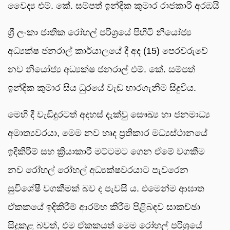
වෛද්‍ය එම්. කේ. සම්පත් ඉන්දික කුමාර රාජකාරි අරඹයි
ශ්‍රී ලංකා ජාතික රෝහල් පරිශ්‍රයේ පිහිටි නියෝජ්‍ය
අධ්‍යක්ෂ ජනරාල් කාර්යාලයේ දී අද (15) පෙරවරුවේ
නව නියෝජ්‍ය අධ්‍යක්ෂ ජනරාල් එම්. කේ. සම්පත්
ඉන්දික කුමාර සිය ධුරයේ වැඩ භාරගැනීම සිදුවිය.
මෙහි දී වැඩිදුරටත් අදහස් දැක්වු සෞඛ්‍ය හා ජනමාධ්‍ය
අමාත්‍යවරයා, මෙම නව හෘද ප්‍රතිකාර මධ්‍යස්ථානයේ
ඉදිකිරීම් සහ ක්‍රියාකාරී මට්ටමට ගෙන ඒමේ වගකීම
නව රෝහල් රෝහල් අධ්‍යක්ෂවරයාට පැවරෙන
සුවිශේෂී වගකීමක් බව ද පැවසී ය. එමෙන්ම ආඝාත
ඒකකයේ ඉදිකිරීම් ආරම්භ කිරීම පිළිබඳව සාකච්ඡා
සිදුකළ බවත්, එම ඒකකයත් මෙම රෝහල් පරිශ්‍රයේ