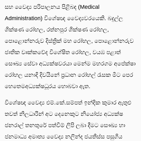
සහ වෛද්‍ය පරිපාලනය පිළිබඳ (Medical
Administration) විශේෂඥ වෛද්‍යවරයෙකි. බදුල්ල
ශික්ෂණ රෝහල, රත්නපුර ශික්ෂණ රෝහල,
පොළොන්නරුව දිස්ත්‍රික් මහ රෝහල, පොළොන්නරුව
ජාතික වෘක්කවේද විශේෂිත රෝහල, වයඹ පළාත්
සෞඛ්‍ය සේවා අධ්‍යක්ෂවරයා මෙන්ම මහරගම අපේක්ෂා
රෝහල යනාදි දිවයිනේ ප්‍රධාන රෝහල් රැසක මීට පෙර
හෙතෙමඅධ්‍යක්ෂධූරය හොබවා ඇත.
විශේෂඥ වෛද්‍ය එම්.කේ.සම්පත් ඉන්දික කුමාර ඇතුළු
තවත් නිලධාරීන් අට දෙනෙකුට නියෝජ්‍ය අධ්‍යක්ෂ
ජනරාල් තනතුරේ පත්වීම් ලිපි ලබා දීමට සෞඛ්‍ය හා
ජනමාධ්‍ය අමාත්‍ය වෛද්‍ය නලින්ද ජයතිස්ස පසුගිය