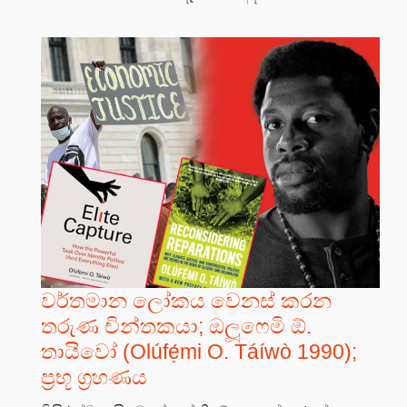
වර්තමාන ලෝකය වෙනස් කරන
තරුණ චින්තකයා; ඔලූෆෙමි ඕ.
තායිවෝ (Olúfẹ́mi O. Táíwò 1990);
ප්‍රභූ ග්‍රහණය