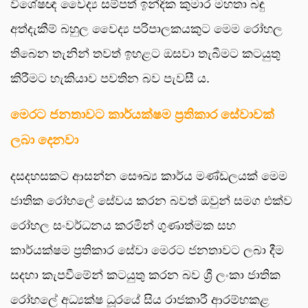
විශේෂඥ වෛද්‍ය සම්පත් ඉන්දික කුමාර මහතා බඳු
අත්දැකීම් බහුල වෛද්‍ය පරිපාලකයකුට මෙම රෝහල
තිබෙන තැනින් තවත් ඉහළට ඔසවා තැබීමට කටයුතු
කිරීමට හැකියාව පවතින බව පැවසී ය.
මෙරට ජනතාවට කාර්යක්ෂම ප්‍රතිකාර සේවාවක්
ලබා දෙනවා
දසදහසකට ආසන්න සෞඛ්‍ය කාර්ය මණ්ඩලයක් මෙම
ජාතික රෝහලේ සේවය කරන බවත් ඔවුන් සමග එක්ව
රෝහල සංවර්ධනය කරමින් ගුණාත්මක සහ
කාර්යක්ෂම ප්‍රතිකාර සේවා මෙරට ජනතාවට ලබා දීම
සදහා කැපවීමේන් කටයුතු කරන බව ශ්‍රී ලංකා ජාතික
රෝහලේ අධ්‍යක්ෂ ධූරයේ සිය රාජකාරී ආරම්භකළ