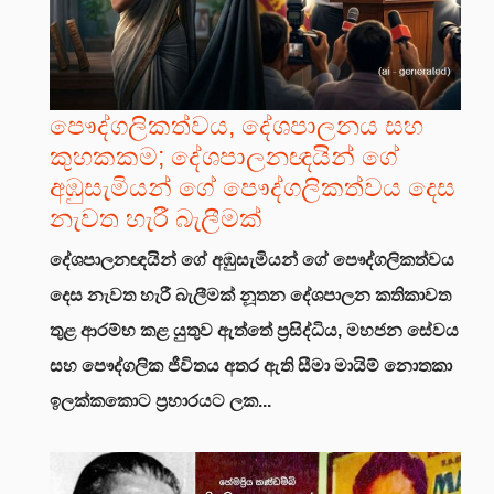
පෞද්ගලිකත්වය, දේශපාලනය සහ
කුහකකම; දේශපාලනඥයින් ගේ
අඹුසැමියන් ගේ පෞද්ගලිකත්වය දෙස
නැවත හැරී බැලීමක්
දේශපාලනඥයින් ගේ අඹුසැමියන් ගේ පෞද්ගලිකත්වය
දෙස නැවත හැරී බැලීමක්
නූතන දේශපාලන කතිකාවත
තුළ ආරම්භ කළ යුතුව ඇත්තේ ප්‍රසිද්ධිය, මහජන සේවය
සහ පෞද්ගලික ජීවිතය අතර ඇති සීමා මායිම් නොතකා
ඉලක්කකොට ප්‍රහාරයට ලක...