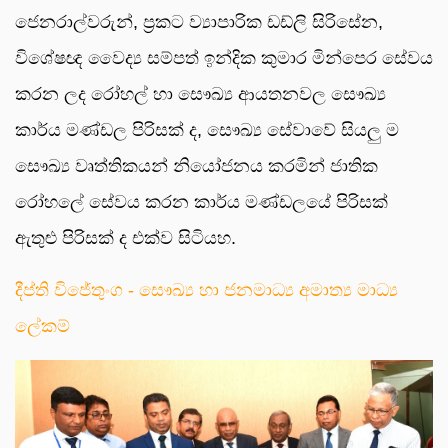
ජෙනරාල්වරුන්, ප්‍රකට ව්‍යාපාරික ඩඩ්ලි සිරිසේන,
විශේෂඥ වෛද්‍ය සම්පත් ඉන්දික කුමාර මින්පෙර සේවය
කරන ලද රෝහල් හා සෞඛ්‍ය ආයතනවල සෞඛ්‍ය
කාර්ය මණ්ඩල පිරිසක් ද, සෞඛ්‍ය සේවාවේ සියලු ම
සෞඛ්‍ය වෘත්තිකයන් නියෝජනය කරමින් ජාතික
රෝහලේ සේවය කරන කාර්ය මණ්ඩලයේ පිරිසක්
ඇතුළු පිරිසක් ද එක්ව සිටියහ.
දීප්ති විජේතුංග - සෞඛ්‍ය හා ජනමාධ්‍ය අමාත්‍ය මාධ්‍ය
ලේකම්