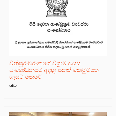
විනිසුරුවරුන්ගේ විශ්‍රාම වයස
සංශෝධනයට අදාළ පනත් කෙටුම්පත
ගැසට් කෙරේ
editor