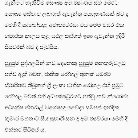
ගැනීමට හැකිවීම සෞඛ්‍ය අමාත්‍යාංශය සහ මෙරට
සෞඛ්‍ය සේවාව ලබාගත් දැවැන්ත ජයග්‍රහණයක් බව ද
මෙහි දී සදහන්කළ අමාත්‍යවරයා එය මෙම වසර එක
හමාරක කාලය තුළ සඵල කරගත් ඉතා දැවැන්ත ඉදිරි
පියවරක් බව ද පැවසීය.
සුදුසුම පුද්ගලයින් නව දෙනෙකු සුදුසුම තනතුරුවලට
පත්ව ඇති බවත්, ජාතික රෝහල් තුනක් මෙරට
ස්ථාපිතව තිබුනත් ශ්‍රී ලංකා ජාතික රෝහල එහි ප්‍රමුඛ
රෝහල බවත් එහි අධ්‍යක්ෂධූරයට පත්වූ නව නියෝජ්‍ය
අධ්‍යක්ෂ ජනරාල් විශේෂඥ වෛද්‍ය සම්පත් ඉන්දික
කුමාර මහතාට සිය සුභාශිංසන ද අමාත්‍යවරයා මෙහි දී
එක්කර සිටියේ ය.