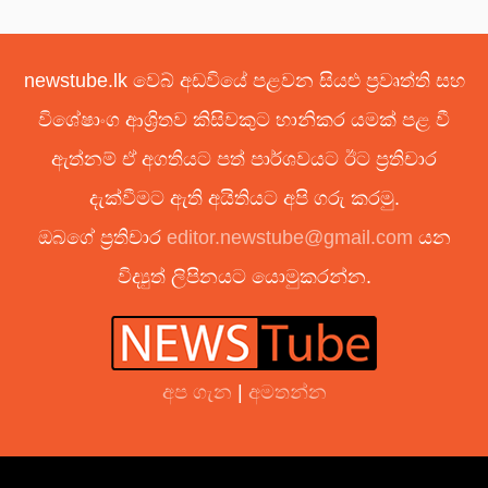
newstube.lk වෙබ් අඩවියේ පළවන සියළු ප්‍රවෘත්ති සහ
විශේෂාංග ආශ්‍රිතව කිසිවකුට හානිකර යමක් පළ වී
ඇත්නම් ඒ අගතියට පත් පාර්ශවයට ඊට ප්‍රතිචාර
දැක්වීමට ඇති අයිතියට අපි ගරු කරමු.
ඔබගේ ප්‍රතිචාර
editor.newstube@gmail.com
යන
විද්‍යුත් ලිපිනයට යොමුකරන්න.
අප ගැන
|
අමතන්න