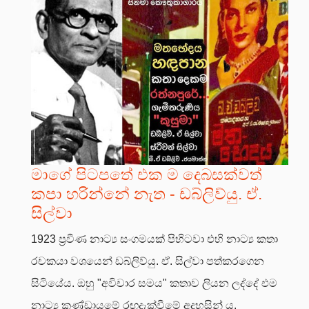
මාගේ පිටපතේ එක ම දෙබසක්වත්
කපා හරින්නේ නැත - ඩබ්ලිව්යු. ඒ.
සිල්වා
1923 ප්‍රවීණ නාට්‍ය සංගමයක් පිහිටවා එහි නාට්‍ය කතා
රචකයා වශයෙන් ඩබ්ලිව්යු. ඒ. සිල්වා පත්කරගෙන
සිටියේය. ඔහු "අවිචාර සමය" කතාව ලියන ලද්දේ එම
නාට්‍ය කණ්ඩායමේ රඟදැක්වීමේ අදහසින් ය.