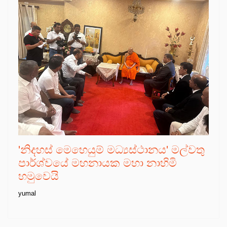
'නිදහස් මෙහෙයුම් මධ්‍යස්ථානය' මල්වතු
පාර්ශ්වයේ මහනායක මහා නාහිමි
හමුවෙයි
yumal