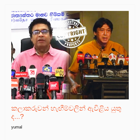
කලාකරුවන් හැඟීම්වලින් ඇවිළිය යුතු
ද...?
yumal