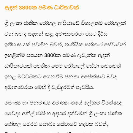
ඇඳන් 3800ක පමණ ධාරිතාවක්
ශ්‍රී ලංකා ජාතික රෝහල ආසියාවේ විශාලතම රෝහලක්
වන බව ද සඳහන් කළ අමාත්‍යවරයා එයට දීර්ඝ
ඉතිහාසයක් පවතින බවත්, තෘතීයික සත්කාර සේවාවන්
ඉහළින්ම සපයන 3800ක පමණ දැවැන්ත ඇදන්
ධාරිතාවයක් පවතින මෙම රෝහලේ සේවා තවතවත්
ඉහළ මට්ටමකට ගෙනඒම ජනතා අපේක්ෂාව බවද
අමාත්‍යවරයා මෙහි දී වැඩිදුරටත් පැවසීය.
සෞඛ්‍ය හා ජනමාධ්‍ය අමාත්‍යාංශයේ ලේකම් විශේෂඥ
වෛද්‍ය අනිල් ජාසිංහ අදහස් දක්වමින් ශ්‍රී ලංකා ජාතික
රෝහල මෙරට සෞඛ්‍ය සේවාවේ හදවත බවත්,