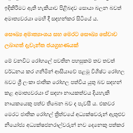
ඉදිකිරීමට ඇති හැකියාව පිළිබදව සොයා බලන බවත්
අමාත්‍යවරයා මෙහි දී සඳහන්කර සිටියේ ය.
සෞඛ්‍ය අමාත්‍යාංශය සහ මෙරට සෞඛ්‍ය සේවාව
ලබාගත් දැවැන්ත ජයග්‍රහණයක්
මේ වනවිට රෝහලේ පවතින පහසුකම් තව තවත්
වර්ධනය කර ගනිමින් ආසියාවේ පළමු විශිෂ්ට රෝහල
බවට ශ්‍රී ලංකා ජාතික රෝහල පත්විය යුතු බව සඳහන්
කළ අමාත්‍යවරයා ඒ සඳහා නායකත්වය දියහැකි
නායකයෙකු පත්ව තිබෙන බව ද පැවසී ය. එකවර
මෙරට ජාතික රෝහල් ත්‍රිත්වයේ අධ්‍යක්ෂවරුන් ඇතුළුව
නියෝජ්‍ය අධ්‍යක්ෂජනරාල්වරුන් නව දෙනෙකු පත්කර