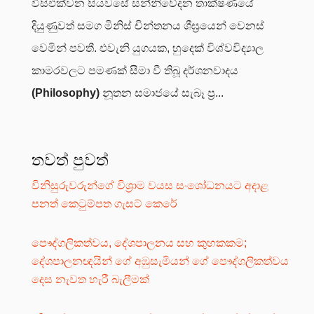
විසිඑක්වන සියවසේ සන්නිවේදන තාක්ෂණයේ
දියුණුවත් සමග මිනිස් චින්තනය ශීඝ්‍රයෙන් වෙනස්
වෙමින් පවතී. එවැනි යුගයක, හුදෙක් විශ්වවිද්‍යාල
කාමරවලට පමණක් සීමා වී තිබූ දර්ශනවාදය
(Philosophy)
නූතන සමාජයේ සැබෑ ප්‍ර...
තවත් පුවත්
විනිසුරුවරුන්ගේ විශ්‍රාම වයස සංශෝධනයට අදාළ
පනත් කෙටුම්පත ගැසට් කෙරේ
පෞද්ගලිකත්වය, දේශපාලනය සහ කුහකකම;
දේශපාලනඥයින් ගේ අඹුසැමියන් ගේ පෞද්ගලිකත්වය
දෙස නැවත හැරී බැලීමක්