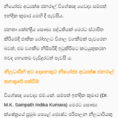
නියෝජ්‍ය අධ්‍යක්ෂ ජනරාල් විශේෂඥ වෛද්‍ය සම්පත්
ඉන්දික කුමාර මෙහි දී පැවසීය.
ජනතා කේන්ද්‍රීය සෞඛ්‍ය පද්ධතියක් මෙරට ස්ථාපිත
කිරීමේදී ජාතික රෝහලට විශාල වගකීමක් පැවරෙන
බවත්, එම වගකීම නිසිපරිදි ඉටුකිරීමට කටයුතුකරන
බවද හෙතෙම වැඩිදුරටත් පැවසී ය.
නිලධාරීන් අට දෙනෙකුට නියෝජ්‍ය අධ්‍යක්ෂ ජනරාල්
තනතුරේ පත්වීම්
විශේෂඥ වෛද්‍ය එම්.කේ. සම්පත් ඉන්දික කුමාර (Dr.
M.K. Sampath Indika Kumara) මෙරට සෞඛ්‍ය
ක්ෂේත්‍රයේ ප්‍රමුඛ පෙළේ ජ්‍යෙෂ්ට පරිපාලන නිලධාරියකු