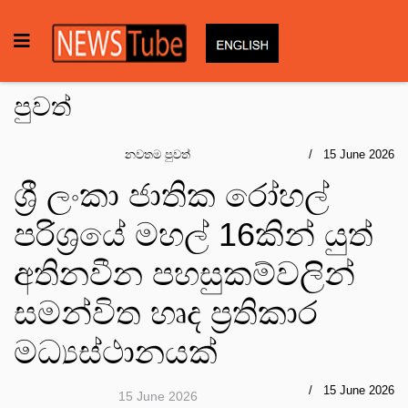
පුවත්
නවතම පුවත්
15 June 2026
ශ්‍රී ලංකා ජාතික රෝහල්
පරිශ්‍රයේ මහල් 16කින් යුත්
අතිනවීන පහසුකම්වලින්
සමන්විත හෘද ප්‍රතිකාර
මධ්‍යස්ථානයක්
15 June 2026
15 June 2026