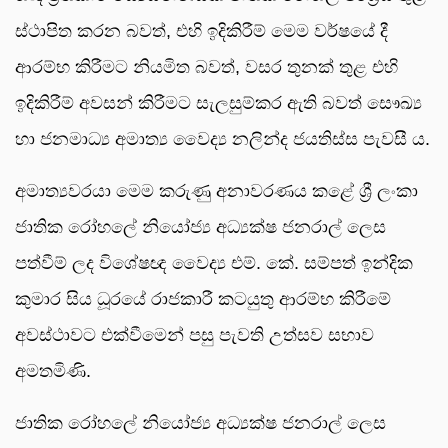
ස්ථාපිත කරන බවත්, එහි ඉදිකිරීම් මෙම වර්ෂයේ දී
ආරම්භ කිරීමට නියමිත බවත්, වසර තුනක් තුළ එහි
ඉදිකිරීම් අවසන් කිරීමට සැලසුම්කර ඇති බවත් සෞඛ්‍ය
හා ජනමාධ්‍ය අමාත්‍ය වෛද්‍ය නලින්ද ජයතිස්ස පැවසී ය.
අමාත්‍යවරයා මෙම කරුණු අනාවරණය කළේ ශ්‍රී ලංකා
ජාතික රෝහලේ නියෝජ්‍ය අධ්‍යක්ෂ ජනරාල් ලෙස
පත්වීම් ලද විශේෂඥ වෛද්‍ය එම්. කේ. සම්පත් ඉන්දික
කුමාර සිය ධූරයේ රාජකාරී කටයුතු ආරම්භ කිරීමේ
අවස්ථාවට එක්වීමෙන් පසු පැවති උත්සව සභාව
අමතමිණි.
ජාතික රෝහලේ නියෝජ්‍ය අධ්‍යක්ෂ ජනරාල් ලෙස