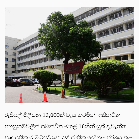
රුපියල් මිලියන 12,000ක් වැය කරමින්, අතිනවීන
පහසුකම්වලින් සමන්විත මහල් 16කින් යුත් දැවැන්ත
හෘද ප්‍රතිකාර මධ්‍යස්ථානයක් ජාතික රෝහල් පරිශ්‍රය තුළ