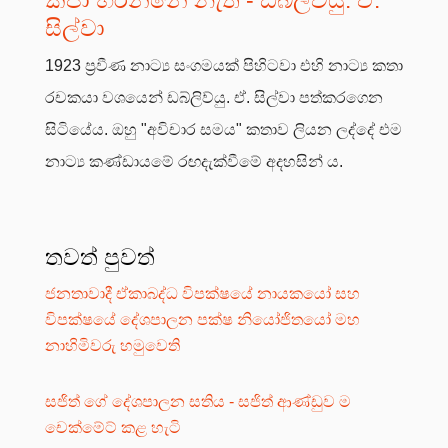
කපා හරින්නේ නැත - ඩබ්ලිව්යු. ඒ.
සිල්වා
1923 ප්‍රවීණ නාට්‍ය සංගමයක් පිහිටවා එහි නාට්‍ය කතා
රචකයා වශයෙන් ඩබ්ලිව්යු. ඒ. සිල්වා පත්කරගෙන
සිටියේය. ඔහු "අවිචාර සමය" කතාව ලියන ලද්දේ එම
නාට්‍ය කණ්ඩායමේ රඟදැක්වීමේ අදහසින් ය.
තවත් පුවත්
ජනතාවාදී ඒකාබද්ධ විපක්ෂයේ නායකයෝ සහ
විපක්ෂයේ දේශපාලන පක්ෂ නියෝජිතයෝ මහ
නාහිමිවරු හමුවෙති
සජිත් ගේ දේශපාලන සතිය - සජිත් ආණ්ඩුව ම
චෙක්මේට් කළ හැටි