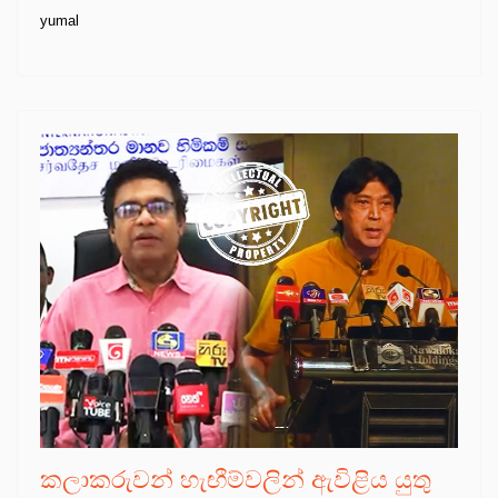
yumal
කලාකරුවන් හැඟීම්වලින් ඇවිළිය යුතු