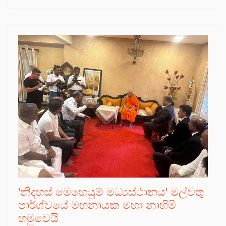
'නිදහස් මෙහෙයුම් මධ්‍යස්ථානය' මල්වතු
පාර්ශ්වයේ මහනායක මහා නාහිමි
හමුවෙයි