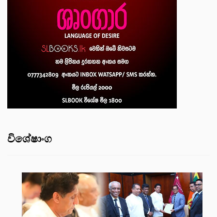
විශේෂාංග