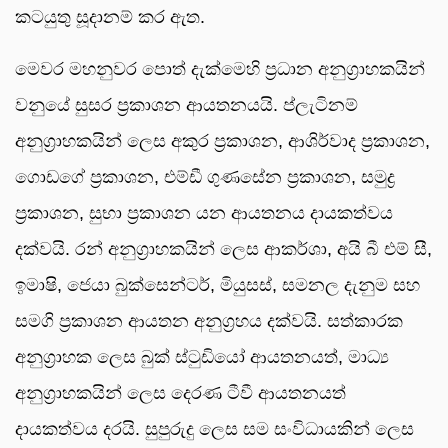
කටයුතු සූදානම් කර ඇත.
මෙවර මහනුවර පොත් දැක්මෙහි ප්‍රධාන අනුග්‍රාහකයින්
වනුයේ සුසර ප්‍රකාශන ආයතනයයි. ප්ලැටිනම්
අනුග්‍රාහකයින් ලෙස අකුර ප්‍රකාශන, ආශිර්වාද ප්‍රකාශන,
ගොඩගේ ප්‍රකාශන, එම්ඩී ගුණසේන ප්‍රකාශන, සමුද්‍ර
ප්‍රකාශන, සුභා ප්‍රකාශන යන ආයතනය දායකත්වය
දක්වයි. රන් අනුග්‍රාහකයින් ලෙස ආකර්ශා, අයි බී එම් සී,
ඉමාෂි, ජෙයා බුක්සෙන්ටර්, මියුසස්, සමනල දැනුම සහ
සමගි ප්‍රකාශන ආයතන අනුග්‍රහය දක්වයි. සත්කාරක
අනුග්‍රාහක ලෙස බුක් ස්ටුඩියෝ ආයතනයත්, මාධ්‍ය
අනුග්‍රාහකයින් ලෙස දෙරණ ටීවී ආයතනයත්
දායකත්වය දරයි. සුපුරුදු ලෙස සම සංවිධායකින් ලෙස