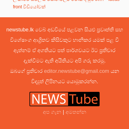
front වීඩියෝවක්
newstube.lk වෙබ් අඩවියේ පළවන සියළු ප්‍රවෘත්ති සහ
විශේෂාංග ආශ්‍රිතව කිසිවකුට හානිකර යමක් පළ වී
ඇත්නම් ඒ අගතියට පත් පාර්ශවයට ඊට ප්‍රතිචාර
දැක්වීමට ඇති අයිතියට අපි ගරු කරමු.
ඔබගේ ප්‍රතිචාර
editor.newstube@gmail.com
යන
විද්‍යුත් ලිපිනයට යොමුකරන්න.
අප ගැන
|
අමතන්න