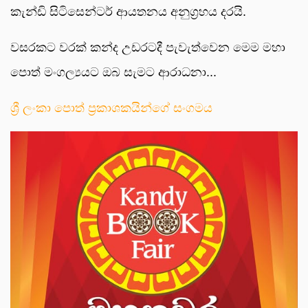
කැන්ඩි සිටිසෙන්ටර් ආයතනය අනුග්‍රහය දරයි.
වසරකට වරක් කන්ද උඩරටදී පැවැත්වෙන මෙම මහා
පොත් මංගල්‍යයට ඔබ සැමට ආරාධනා...
ශ්‍රී ලංකා පොත් ප්‍රකාශකයින්ගේ සංගමය