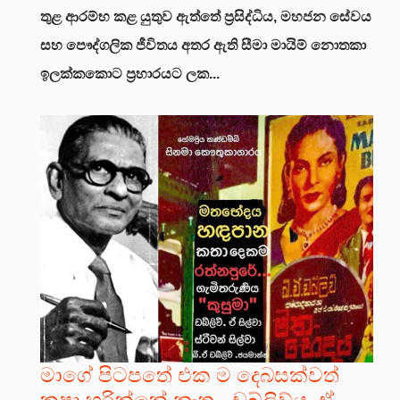
තුළ ආරම්භ කළ යුතුව ඇත්තේ ප්‍රසිද්ධිය, මහජන සේවය
සහ පෞද්ගලික ජීවිතය අතර ඇති සීමා මායිම් නොතකා
ඉලක්කකොට ප්‍රහාරයට ලක...
මාගේ පිටපතේ එක ම දෙබසක්වත්