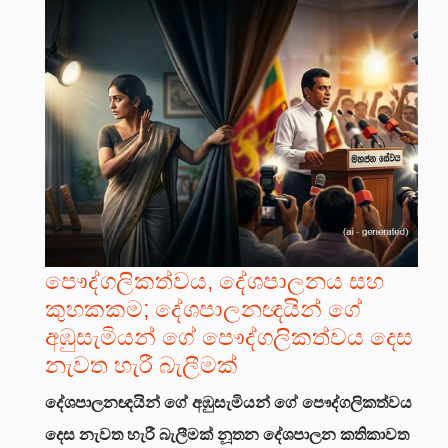
පෞද්ගලිකත්වය, දේශපාලනය සහ
කුහකකම; දේශපාලනඥයින් ගේ
අඹුසැමියන් ගේ පෞද්ගලිකත්වය දෙස
නැවත හැරී බැලීමක්
දේශපාලනඥයින් ගේ අඹුසැමියන් ගේ පෞද්ගලිකත්වය
දෙස නැවත හැරී බැලීමක්
නූතන දේශපාලන කතිකාවත