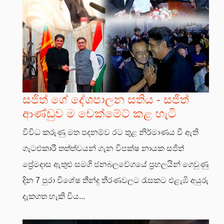
සජිත් ගේ දේශපාලන සතිය - සජිත්
ආණ්ඩුව ම චෙක්මේට් කළ හැටි
විවිධ කරුණු මත පදනම්ව රට තුළ නිර්මාණය වී ඇති
ගැටළුකාරී තත්ත්වයන් ගැන විපක්ෂ නායක සජිත්
ප්‍රේමදාස ඇතුළු සමගි ජනබලවේගයේ ප්‍රභලයින් ගෙවුණු
දින 7 පුරා විශේෂ තීන්දු තීරණවලට රැසකට එළැඹි අයුරු
දැකගත හැකි විය...