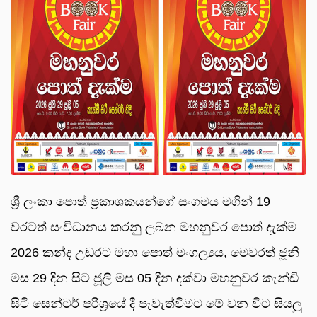
ශ්‍රී ලංකා පොත් ප්‍රකාශකයන්ගේ සංගමය මගින් 19
වරටත් සංවිධානය කරනු ලබන මහනුවර පොත් දැක්ම
2026 කන්ද උඩරට මහා පොත් මංගල්‍යය, මෙවරත් ජූනි
මස 29 දින සිට ජූලි මස 05 දින දක්වා මහනුවර කැන්ඩි
සිටි සෙන්ටර් පරිශ්‍රයේ දී පැවැත්වීමට මේ වන විට සියලු