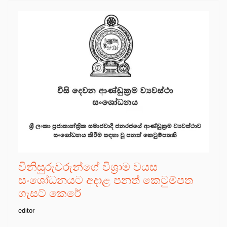
විනිසුරුවරුන්ගේ විශ්‍රාම වයස
සංශෝධනයට අදාළ පනත් කෙටුම්පත
ගැසට් කෙරේ
editor