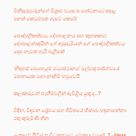
විනිසුරුවරුන්ගේ විශ්‍රාම වයස සංශෝධනයට අදාළ
පනත් කෙටුම්පත ගැසට් කෙරේ
පෞද්ගලිකත්වය, දේශපාලනය සහ කුහකකම;
දේශපාලනඥයින් ගේ අඹුසැමියන් ගේ පෞද්ගලිකත්වය
දෙස නැවත හැරී බැලීමක්
'නිදහස් මෙහෙයුම් මධ්‍යස්ථානය' මල්වතු පාර්ශ්වයේ
මහනායක මහා නාහිමි හමුවෙයි
කලාකරුවන් හැඟීම්වලින් ඇවිළිය යුතු ද...?
විඳින, විඳවන ප්‍රේමය සහ ජීවිතයේ හිස්බව හඳුනාගන්නා
රතු කුරුමිණි හීන
ලංකාවේ සිවිල් සංවිධානවලට මොක ද වුණේ..? - Ideas