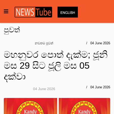
පුවත්
නවතම පුවත්
04 June 2026
මහනුවර පොත් දැක්ම; ජූනි
මස 29 සිට ජූලි මස 05
දක්වා
04 June 2026
04 June 2026