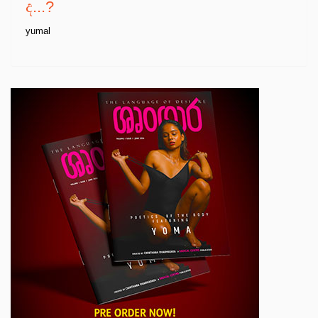
ද...?
yumal