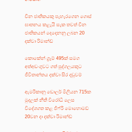
චීන ජාතිකයකු පැහැරගෙන ගොස්
ඝාතනය කළැයි සැක තවත් චීන
ජාතිකයන් දෙදෙනනු ලබන 20
දක්වා රිමාන්ඩ්
කොකේන් ග්‍රෑම් 495ක් සමග
අත්අඩංගුවට ගත් පුද්ගලයකුට
ජීවිතාන්තය දක්වා සිර දඬුවම්
ඇමරිකානු ඩොලර් මිලියන 715ක
මුදලක් නීති විරෝධී ලෙස
විදේශගත කළ ජිෆ්රි මොහොමඩ්
20වන දා දක්වා රිමාන්ඩ්