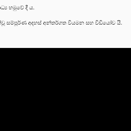
‍ය හමුවේ දී ය.
ක්වූ සම්පූර්ණ අදහස් අන්තර්ගත වියමන සහ විඩියෝව යි.