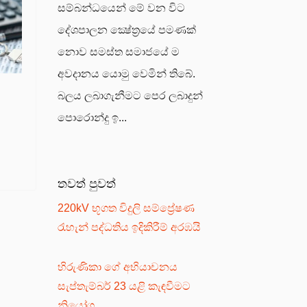
සම්බන්ධයෙන් මේ වන විට
දේශපාලන ක්‍ෂේත්‍රයේ පමණක්
නොව සමස්ත සමාජයේ ම
අවදානය යොමු වෙමින් තිබේ.
බලය ලබාගැනීමට පෙර ලබාදුන්
පොරොන්දු ඉ...
තවත් පුවත්
220kV භූගත විදුලි සම්ප්‍රේෂණ
රැහැන් පද්ධතිය ඉදිකිරීම් අරඹයි
හිරුණිකා ගේ අභියාචනය
සැප්තැම්බර් 23 යළි කැඳවීමට
නියෝග