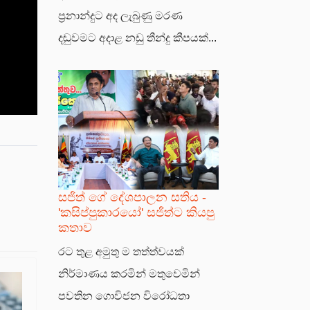
ප්‍රනාන්දුට අද ලැබුණු මරණ
දඬුවමට අදාළ නඩු තීන්දු කීපයක්...
සජිත් ගේ දේශපාලන සතිය -
'කසිප්පුකාරයෝ' සජිත්ට කියපු
කතාව
රට තුළ අමුතු ම තත්ත්වයක්
නිර්මාණය කරමින් මතුවෙමින්
පවතින ගොවිජන විරෝධතා