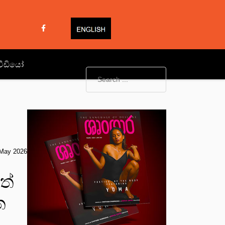
වීඩියෝ
May 2026
ත්
ත