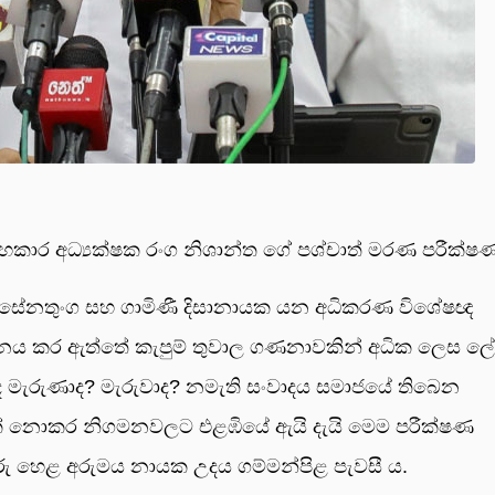
 සහකාර අධ්‍යක්ෂක රංග නිශාන්ත ගේ පශ්චාත් මරණ පරීක්ෂ
් සේනතුංග සහ ගාමිණී දිසානායක යන අධිකරණ විශේෂඥ
මනය කර ඇත්තේ කැපුම් තුවාල ගණනාවකින් අධික ලෙස ලේ
 ද මැරුණාද? මැරුවාද? නමැති සංවාදය සමාජයේ තිබෙන
යක් නොකර නිගමනවලට එළඹියේ ඇයි දැයි මෙම පරීක්ෂණ
ිතුරු හෙළ අරුමය නායක උදය ගම්මන්පිළ පැවසී ය.