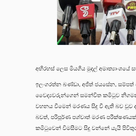
අභිරහස් ලෙස මියගිය මුදල් අමාත්‍යාංශයේ
ඉලංගරත්න බණ්ඩා, අජිත් ජයසේන, සම්පත
වෛද්‍යවරුන්ගෙන් සමන්විත කමිටුව නිග
වහනය වීමෙන් මරණය සිදු වී ඇති බව වුව
බවත්, පරිපූර්ණ පශ්චාත් මරණ පරීක්ෂණ
කමිටුවෙන් විමසීමට සිදු වන්නේ යැයි පිව