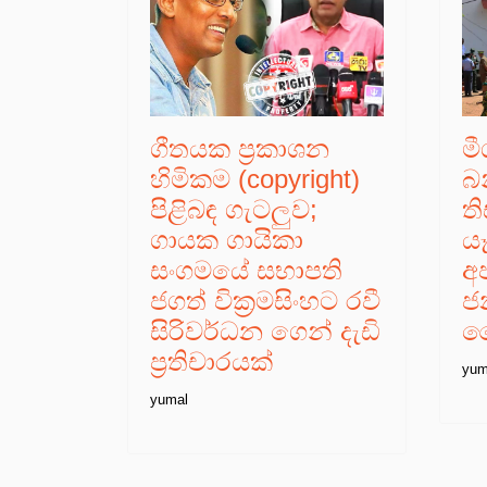
ගීතයක ප්‍රකාශන
ම
හිමිකම (copyright)
බ
පිළිබඳ ගැටලුව;
ත
ගායක ගායිකා
ය
සංගමයේ සභාපති
අ
ජගත් වික්‍රමසිංහට රවී
ජ
සිරිවර්ධන ගෙන් දැඩි
ම
ප්‍රතිචාරයක්
yum
yumal