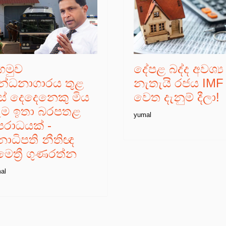
ීගමුව
දේපළ බද්ද අවශ්‍ය
න්ධනාගාරය තුළ
නැතැයි රජය IMF
ිස් දෙදෙනෙකු මිය
වෙත දැනුම් දීලා!
ෑම ඉතා බරපතළ
yumal
පරාධයක් -
නාධිපති නීතිඥ
ෛත්‍රී ගුණරත්න
al