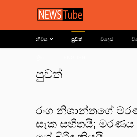
නිවස
පුවත්
විදෙස්
වි
ක්‍රිඩා
ENGLISH
පුවත්
රංග නිශාන්තගේ ම
සැක සහිතයි; මරණය 
ගේ බිරිඳ කියයි