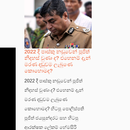
2022 දී පාස්කු නඩුවෙන් පූජිත්
නිදහස් වුණා ද? එහෙනම් දැන්
මරණ දඬුවම ලැබුණෙ
කොහොමද?
2022 දී පාස්කු නඩුවෙන් පූජිත්
නිදහස් වුණා ද? එහෙනම් දැන්
මරණ දඬුවම ලැබුණෙ
කොහොමද? හිටපු පොලිස්පති
පූජිත් ජයසුන්දරට සහ හිටපු
ආරක්ෂක ලේකම් හේමසිරි