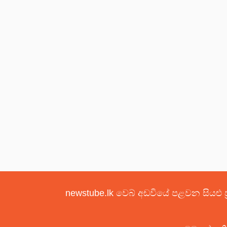
newstube.lk වෙබ් අඩවියේ පළවන සියළු ප