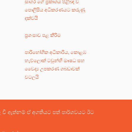
සාගර ගේ ප්‍රකාශය පිළිබඳ ව
පොලිසිය අධිකරණයට කරුණු
දක්වයි
ප්‍රශංසාව පළ කිරීම
පාරිභෝගික අධිකාරිය, කොළඹ
හැව්ලොක් ටවුන්හි ඖෂධ සහ
වෛද්‍ය උපකරණ ගබඩාවක්
වටලයි
පළ වී ඇත්නම් ඒ අගතියට පත් පාර්ශවයට ඊට