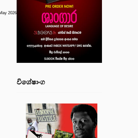
May 2026
විශේෂාංග