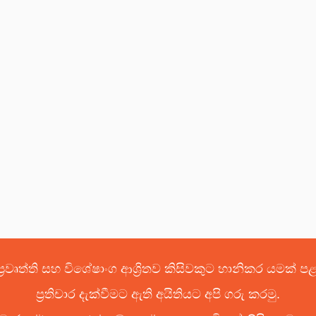
්‍රවෘත්ති සහ විශේෂාංග ආශ්‍රිතව කිසිවකුට හානිකර යමක් 
ප්‍රතිචාර දැක්වීමට ඇති අයිතියට අපි ගරු කරමු.