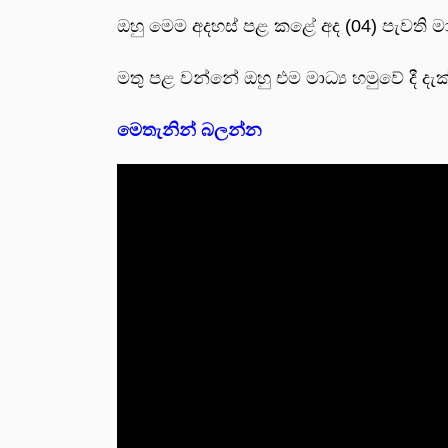
ඔහු මෙම අදහස් පළ කළේ අද (04) පැවති මාධ්
මතු පළ වන්නේ ඔහු එම මාධ්‍ය හමුවේ දී දැ
මෙතැනින් බලන්න