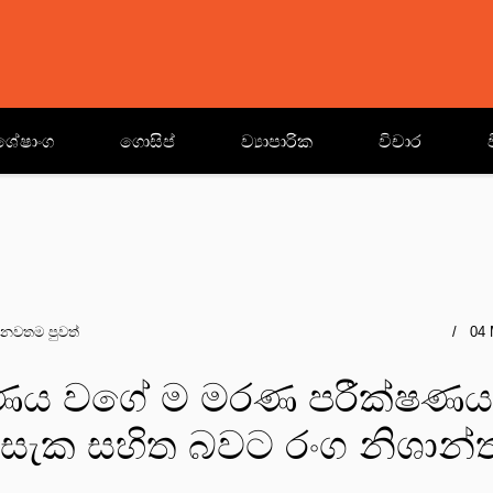
ශේෂාංග
ගොසිප්
ව්‍යාපාරික
විචාර
නවතම පුවත්
04 
රණය වගේ ම මරණ පරීක්ෂණය
සැක සහිත බවට රංග නිශාන්