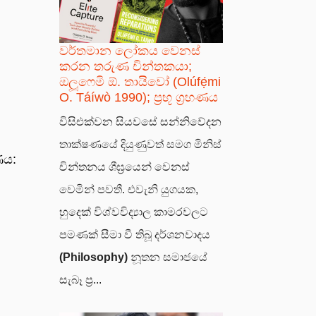
වර්තමාන ලෝකය වෙනස්
කරන තරුණ චින්තකයා;
ඔලූෆෙමි ඕ. තායිවෝ (Olúfẹ́mi
O. Táíwò 1990); ප්‍රභූ ග්‍රහණය
විසිඑක්වන සියවසේ සන්නිවේදන
තාක්ෂණයේ දියුණුවත් සමග මිනිස්
ණය:
චින්තනය ශීඝ්‍රයෙන් වෙනස්
වෙමින් පවතී. එවැනි යුගයක,
හුදෙක් විශ්වවිද්‍යාල කාමරවලට
පමණක් සීමා වී තිබූ දර්ශනවාදය
(Philosophy)
නූතන සමාජයේ
සැබෑ ප්‍ර...