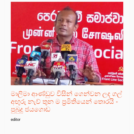
මාලිමා ආණ්ඩුව විසින් ගෙන්වන ලද ගල්
අඟුරු නැව් තුන ම ප්‍රමිතියෙන් තොරයි -
පුබුදු ජයගොඩ
editor