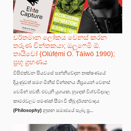
වර්තමාන ලෝකය වෙනස් කරන
තරුණ චින්තකයා; ඔලූෆෙමි ඕ.
තායිවෝ (Olúfẹ́mi O. Táíwò 1990);
ප්‍රභූ ග්‍රහණය
විසිඑක්වන සියවසේ සන්නිවේදන තාක්ෂණයේ
දියුණුවත් සමග මිනිස් චින්තනය ශීඝ්‍රයෙන් වෙනස්
වෙමින් පවතී. එවැනි යුගයක, හුදෙක් විශ්වවිද්‍යාල
කාමරවලට පමණක් සීමා වී තිබූ දර්ශනවාදය
(Philosophy)
නූතන සමාජයේ සැබෑ ප්‍ර...