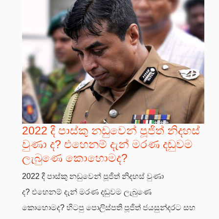
2022 දී පාස්කු නඩුවෙන් පූජිත් නිදහස්
වුණා ද? එහෙනම් දැන් මරණ දඬුවම
ලැබුණෙ කොහොමද?
2022 දී පාස්කු නඩුවෙන් පූජිත් නිදහස් වුණා
ද? එහෙනම් දැන් මරණ දඬුවම ලැබුණෙ
කොහොමද? හිටපු පොලිස්පති පූජිත් ජයසුන්දරට සහ