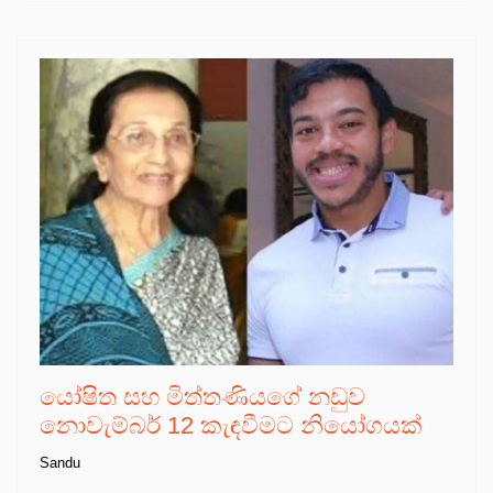
යෝෂිත සහ මිත්තණියගේ නඩුව
නොවැම්බර් 12 කැඳවීමට නියෝගයක්
Sandu