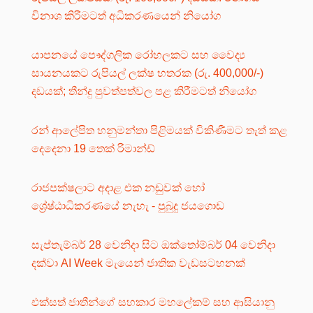
විනාශ කිරීමටත් අධිකරණයෙන් නියෝග
යාපනයේ පෞද්ගලික රෝහලකට සහ වෛද්‍ය
සායනයකට රුපියල් ලක්ෂ හතරක (රු. 400,000/-)
දඩයක්; තීන්දු පුවත්පත්වල පළ කිරීමටත් නියෝග
රන් ආලේපිත හනුමන්තා පිළිමයක් විකිණීමට තැත් කළ
දෙදෙනා 19 තෙක් රිමාන්ඩ්
රාජපක්ෂලාට අදාළ එක නඩුවක් හෝ
ශ්‍රේෂ්ඨාධිකරණයේ නැහැ - පුබුදු ජයගොඩ
සැප්තැම්බර් 28 වෙනිදා සිට ඔක්තෝම්බර් 04 වෙනිදා
දක්වා AI Week මැයෙන් ජාතික වැඩසටහනක්
එක්සත් ජාතීන්ගේ සහකාර මහලේකම් සහ ආසියානු