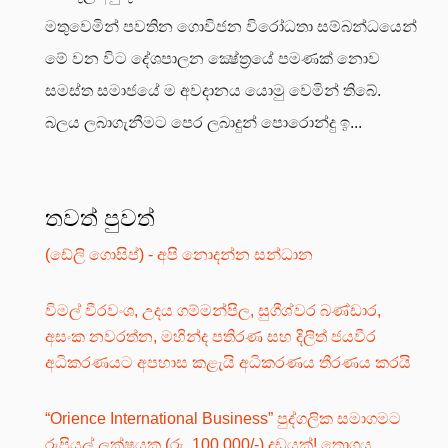
මතුවෙමින් පවතින ගොවිජන විරෝධතා සම්බන්ධයෙන්
මේ වන විට දේශපාලන ක්‍ෂේත්‍රයේ පමණක් නොව
සමස්ත සමාජයේ ම අවදානය යොමු වෙමින් තිබේ.
බලය ලබාගැනීමට පෙර ලබාදුන් පොරොන්දු ඉ...
තවත් පුවත්
(ඩේලි ගොසිප්) - අපි නොදන්න සන්ධාන
විමල් වීරවංශ, උදය ගම්මන්පිල, සුගීශ්වර බණ්ඩාර,
අසංක නවරත්න, මහින්ද පතිරණ සහ දිලිත් ජයවීර
අධිකරණයට අපහාස කළැයි අධිකරණය තීරණය කරයි
“Orience International Business” පුද්ගලික සමාගමට
රුපියල් ලක්ෂයක (රු. 100,000/-) දඩයක්! තොගය