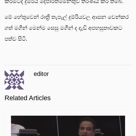
කිරීමටද දුම්රිය දෙපාර්තමේන්තුව තීරණය කර තිබේ.
මේ හේතුවෙන් රාත්‍රී තැපැල් දුම්රියවල ආසන වෙන්කර
ගත් මගීන් මෙන්ම සෙසු මගීන් ද දැඩි අපහසුතාවකට
පත්ව සිටී.
editor
Related Articles