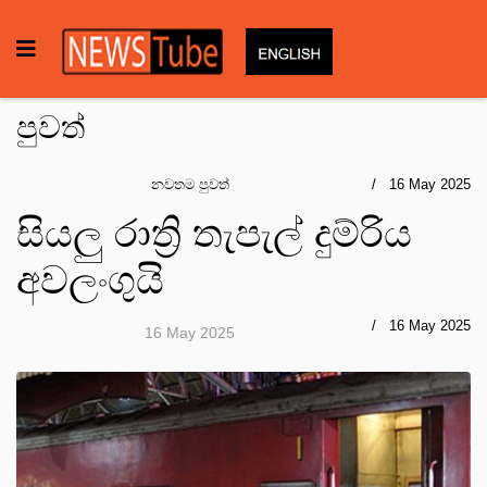
පුවත්
නවතම පුවත්
16 May 2025
සියලු රාත්‍රි තැපැල් දුම්රිය
අවලංගුයි
16 May 2025
16 May 2025