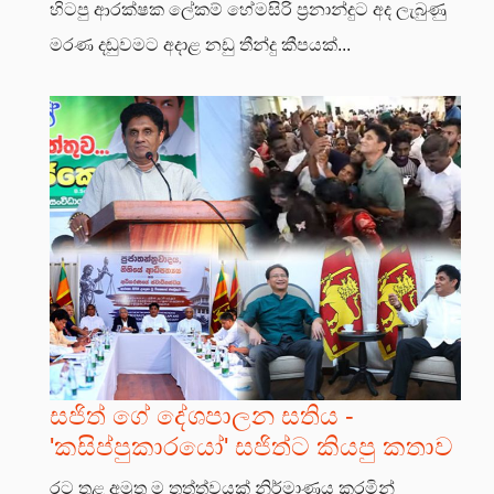
හිටපු ආරක්ෂක ලේකම් හේමසිරි ප්‍රනාන්දුට අද ලැබුණු
මරණ දඬුවමට අදාළ නඩු තීන්දු කීපයක්...
සජිත් ගේ දේශපාලන සතිය -
'කසිප්පුකාරයෝ' සජිත්ට කියපු කතාව
රට තුළ අමුතු ම තත්ත්වයක් නිර්මාණය කරමින්