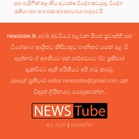
සහ පැසිෆික් කලාපීය අධ්‍යක්ෂ විදේශ කටයුතු, විදේශ
රැකියා සහ සංචාරක අමාත්‍යවරයා හමුවෙයි
newstube.lk වෙබ් අඩවියේ පළවන සියළු ප්‍රවෘත්ති සහ
විශේෂාංග ආශ්‍රිතව කිසිවකුට හානිකර යමක් පළ වී
ඇත්නම් ඒ අගතියට පත් පාර්ශවයට ඊට ප්‍රතිචාර
දැක්වීමට ඇති අයිතියට අපි ගරු කරමු.
ඔබගේ ප්‍රතිචාර
editor.newstube@gmail.com
යන
විද්‍යුත් ලිපිනයට යොමුකරන්න.
අප ගැන
|
අමතන්න