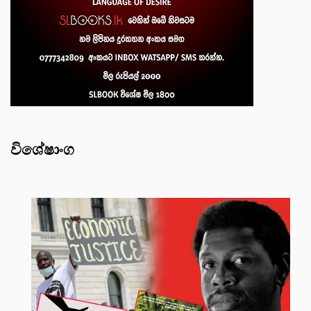
විශේෂාංග