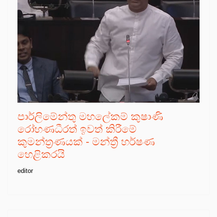
පාර්ලිමේන්තු මහලේකම් කුෂාණි
රෝහණධීරත් ඉවත් කිරීමේ
කුමන්ත්‍රණයක් - මන්ත්‍රී හර්ෂණ
හෙළිකරයි
editor