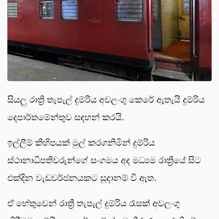
සියලු රාත්‍රි තැපැල් දුම්රිය අවලංගු කෙරේ ඇතැයි දුම්රිය
දෙපාර්තමේන්තුව සඳහන් කරයි.
ඉල්ලීම් කිහිපයක් මුල් කරගනිමින් දුම්රිය
ස්ථානාධිපතිවරුන්ගේ සංගමය අද මධ්‍යම රාත්‍රියේ සිට
එක්දින වැඩවර්ජනයකට සූදානම් වී ඇත.
ඒ හේතුවෙන් රාත්‍රී තැපැල් දුම්රිය රැසක් අවලංගු