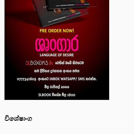
විශේෂාංග