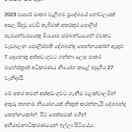
2023 වසරේ මාතර වැලිගම ප්‍රදේශයේ හෝටලයක්
අසල සිදුවූ වෙඩි තැබීමක් අතරතුර පොලිස්
සැරයන්වරයෙකු මියයාම සම්බන්ධයෙන් එවකට
වැඩබලන පොලිස්පති දේශබන්දු තෙන්නකෝන් ඇතුළු
7 දෙනෙකු අත්අඩංගුවට ගන්නා ලෙස මාතර
මහේස්ත්‍රාත් අධිකරණය නියෝග කළේ පසුගිය 27
වැනිදායි.
මේ අතර තමන් අත්අඩංගුවට ගැනීම වළක්වාලමින්
අතුරු තහනම් නියෝගයක් නිකුත් කරන්නැයි දේශබන්දු
තෙන්නකෝන් රිට් පෙත්සමක් මගින්
අභියාචනාධිකරණයෙන් ඉල්ලා සිටියේය.