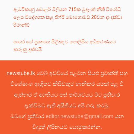
ඇමරිකානු ඩොලර් මිලියන 715ක මුදලක් නීති විරෝධී
ලෙස විදේශගත කළ ජිෆ්රි මොහොමඩ් 20වන දා දක්වා
රිමාන්ඩ්
සාගර ගේ ප්‍රකාශය පිළිබඳ ව පොලිසිය අධිකරණයට
කරුණු දක්වයි
newstube.lk වෙබ් අඩවියේ පළවන සියළු ප්‍රවෘත්ති සහ
විශේෂාංග ආශ්‍රිතව කිසිවකුට හානිකර යමක් පළ වී
ඇත්නම් ඒ අගතියට පත් පාර්ශවයට ඊට ප්‍රතිචාර
දැක්වීමට ඇති අයිතියට අපි ගරු කරමු.
ඔබගේ ප්‍රතිචාර
editor.newstube@gmail.com
යන
විද්‍යුත් ලිපිනයට යොමුකරන්න.