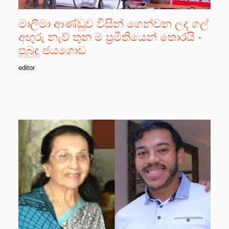
මාලිමා ආණ්ඩුව විසින් ගෙන්වන ලද ගල්
අඟුරු නැව් තුන ම ප්‍රමිතියෙන් තොරයි -
පුබුදු ජයගොඩ
editor