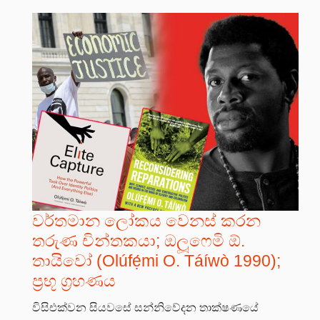
වර්තමාන ලෝකය වෙනස් කරන
තරුණ චින්තකයා; ඔලූෆෙමි ඕ.
තායිවෝ (Olúfẹ́mi O. Táíwò 1990);
ප්‍රභූ ග්‍රහණය
විසිඑක්වන සියවසේ සන්නිවේදන තාක්ෂණයේ