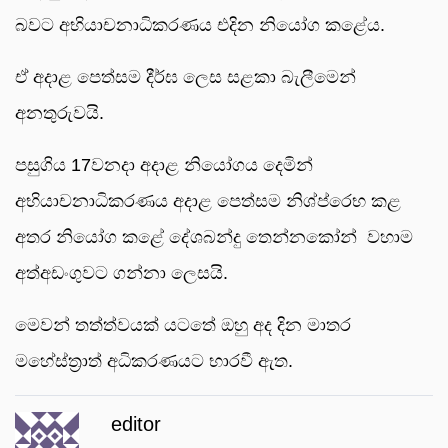
බවට අභියාචනාධිකරණය එදින නියෝග කළේය.
ඒ අදාළ පෙත්සම දීර්ඝ ලෙස සළකා බැලීමෙන්
අනතුරුවයි.
පසුගිය 17වනදා අදාළ නියෝගය දෙමින්
අභියාචනාධිකරණය අදාළ පෙත්සම නිශ්ප්රෙභ කළ
අතර නියෝග කළේ දේශබන්දු තෙන්නකෝන් වහාම
අත්අඩංගුවට ගන්නා ලෙසයි.
මෙවන් තත්ත්වයක් යටතේ ඔහු අද දින මාතර
මහේස්ත්‍රාත් අධිකරණයට භාරවී ඇත.
editor