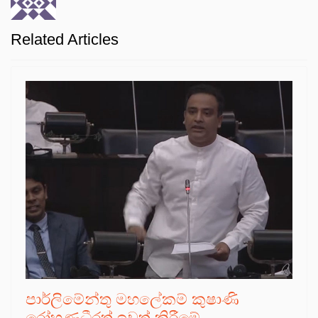
Related Articles
පාර්ලිමේන්තු මහලේකම් කුෂාණි
රෝහණධීරත් ඉවත් කිරීමේ