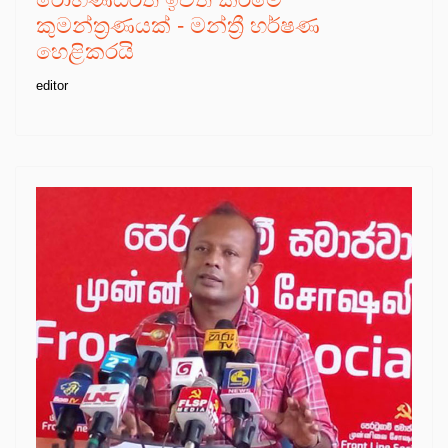
කුමන්ත්‍රණයක් - මන්ත්‍රී හර්ෂණ
හෙළිකරයි
editor