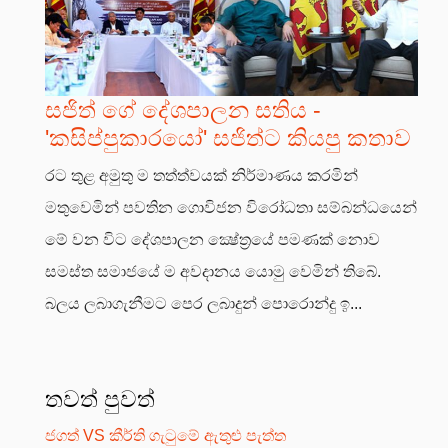
සජිත් ගේ දේශපාලන සතිය -
'කසිප්පුකාරයෝ' සජිත්ට කියපු කතාව
රට තුළ අමුතු ම තත්ත්වයක් නිර්මාණය කරමින්
මතුවෙමින් පවතින ගොවිජන විරෝධතා සම්බන්ධයෙන්
මේ වන විට දේශපාලන ක්‍ෂේත්‍රයේ පමණක් නොව
සමස්ත සමාජයේ ම අවදානය යොමු වෙමින් තිබේ.
බලය ලබාගැනීමට පෙර ලබාදුන් පොරොන්දු ඉ...
තවත් පුවත්
ජගත් VS කීර්ති ගැටුමේ ඇතුළු පැත්ත