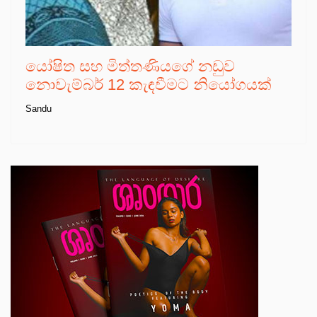
යෝෂිත සහ මිත්තණියගේ නඩුව
නොවැම්බර් 12 කැඳවීමට නියෝගයක්
Sandu