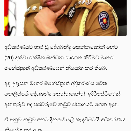
අධිකරණයට භාර වූ දේශබන්දු තෙන්නකෝන් හෙට
(20) දක්වා රක්ෂිත බන්ධනාගාරගත කිරීමට මාතර
මහේස්ත්‍රාත් අධිකරණයෙන් නියෝග කර තිබේ.
අද උදෑසන මාතර මහේස්ත්‍රාත් අදීකරණය වෙත
පොලිස්පති දේශබන්දු තෙන්නකෝන් ඉදිරිපත්වීමෙන්
අනතුරුව අද පස්වරුවේ නඩුව විභාගයට ගෙන ඇත.
ඒ අනුව නඩුව හෙට දිනයේ යලි කැදවීමටයි අධිකරණය
නියෝග කර ඇත.