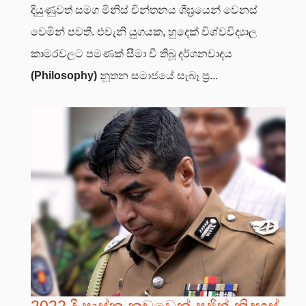
දියුණුවත් සමග මිනිස් චින්තනය ශීඝ්‍රයෙන් වෙනස්
වෙමින් පවතී. එවැනි යුගයක, හුදෙක් විශ්වවිද්‍යාල
කාමරවලට පමණක් සීමා වී තිබූ දර්ශනවාදය
(Philosophy)
නූතන සමාජයේ සැබෑ ප්‍ර...
2022 දී පාස්කු නඩුවෙන් පූජිත් නිදහස්