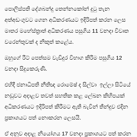
පොලිස්පති දේශබන්දු තෙන්නකෝන් දුටු තැන
අත්අඩංගුවට ගෙන අධිකරණයට ඉදිරිපත් කරන ලෙස
මාතර මහේස්ත්‍රාත් අධිකරණය පසුගිය 11 වනදා විවෘත
වරෙන්තුවක් ද නිකුත් කළේය.
ඔහුගේ රීට් පෙත්සම වැඩිදුර විභාග කිරීම පසුගිය 12
වනදා සිදුකෙරුණි.
එහිදී ජනාධිපති නීතිඥ රොමේෂ් ද සිල්වා ඉල්ලා සිටියේ
නඩුවට අදාළව තවත් සහතික කළ ලේඛන කිහිපයක්
අධිකරණයට ඉදිරිපත් කිරීමට ඇති බැවින් තීන්දුව එදින
ප්‍රකාශයට පත් නොකරන ලෙසයි.
ඒ අනුව අදාළ නියෝගය 17 වනදා ප්‍රකාශයට පත් කරන