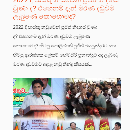
වුණා ද? එහෙනම් දැන් මරණ දඬුවම
ලැබුණෙ කොහොමද?
2022 දී පාස්කු නඩුවෙන් පූජිත් නිදහස් වුණා
ද? එහෙනම් දැන් මරණ දඬුවම ලැබුණෙ
කොහොමද? හිටපු පොලිස්පති පූජිත් ජයසුන්දරට සහ
හිටපු ආරක්ෂක ලේකම් හේමසිරි ප්‍රනාන්දුට අද ලැබුණු
මරණ දඬුවමට අදාළ නඩු තීන්දු කීපයක්...