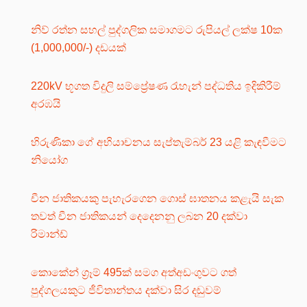
නිව් රත්න සහල් පුද්ගලික සමාගමට රුපියල් ලක්ෂ 10ක
(1,000,000/-) දඩයක්
220kV භූගත විදුලි සම්ප්‍රේෂණ රැහැන් පද්ධතිය ඉදිකිරීම්
අරඹයි
හිරුණිකා ගේ අභියාචනය සැප්තැම්බර් 23 යළි කැඳවීමට
නියෝග
චීන ජාතිකයකු පැහැරගෙන ගොස් ඝාතනය කළැයි සැක
තවත් චීන ජාතිකයන් දෙදෙනනු ලබන 20 දක්වා
රිමාන්ඩ්
කොකේන් ග්‍රෑම් 495ක් සමග අත්අඩංගුවට ගත්
පුද්ගලයකුට ජීවිතාන්තය දක්වා සිර දඬුවම්