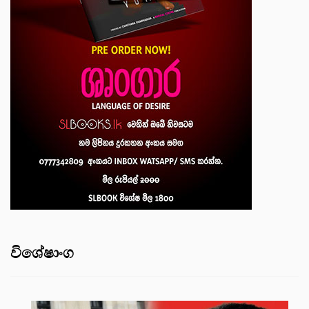
විශේෂාංග