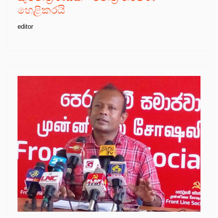
හෙළිකරයි
editor