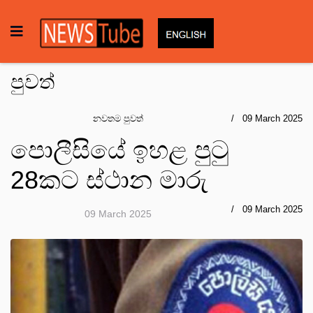
පුවත්
නවතම පුවත්
09 March 2025
පොලීසියේ ඉහළ පුටු
28කට ස්ථාන මාරු
09 March 2025
09 March 2025