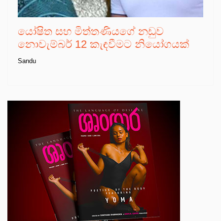
යෝෂිත සහ මිත්තණියගේ නඩුව
නොවැම්බර් 12 කැඳවීමට නියෝගයක්
Sandu