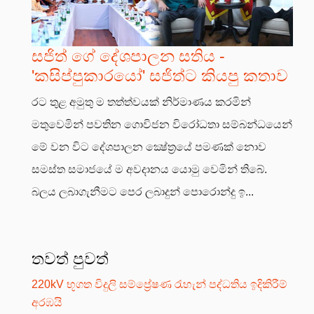
සජිත් ගේ දේශපාලන සතිය -
'කසිප්පුකාරයෝ' සජිත්ට කියපු කතාව
රට තුළ අමුතු ම තත්ත්වයක් නිර්මාණය කරමින්
මතුවෙමින් පවතින ගොවිජන විරෝධතා සම්බන්ධයෙන්
මේ වන විට දේශපාලන ක්‍ෂේත්‍රයේ පමණක් නොව
සමස්ත සමාජයේ ම අවදානය යොමු වෙමින් තිබේ.
බලය ලබාගැනීමට පෙර ලබාදුන් පොරොන්දු ඉ...
තවත් පුවත්
220kV භූගත විදුලි සම්ප්‍රේෂණ රැහැන් පද්ධතිය ඉදිකිරීම්
අරඹයි