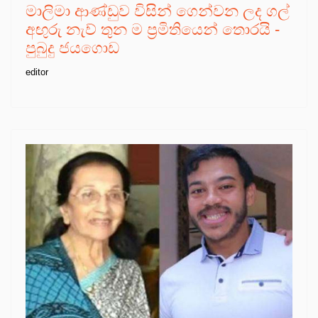
මාලිමා ආණ්ඩුව විසින් ගෙන්වන ලද ගල්
අඟුරු නැව් තුන ම ප්‍රමිතියෙන් තොරයි -
පුබුදු ජයගොඩ
editor