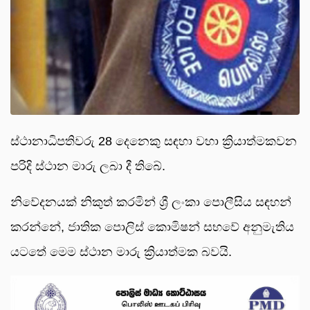
ස්ථානාධිපතිවරු 28 දෙනෙකු සඳහා වහා ක්‍රියාත්මකවන
පරිදි ස්ථාන මාරු ලබා දී තිබේ.
නිවේදනයක් නිකුත් කරමින් ශ්‍රී ලංකා පොලීසිය සඳහන්
කරන්නේ, ජාතික පොලිස් කොමිෂන් සභවේ අනුමැතිය
යටතේ මෙම ස්ථාන මාරු ක්‍රියාත්මක බවයි.