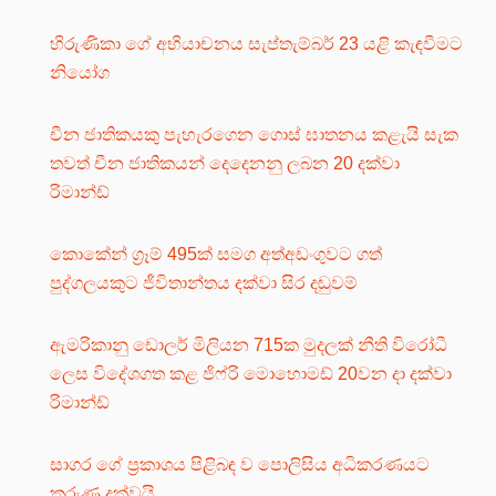
හිරුණිකා ගේ අභියාචනය සැප්තැම්බර් 23 යළි කැඳවීමට
නියෝග
චීන ජාතිකයකු පැහැරගෙන ගොස් ඝාතනය කළැයි සැක
තවත් චීන ජාතිකයන් දෙදෙනනු ලබන 20 දක්වා
රිමාන්ඩ්
කොකේන් ග්‍රෑම් 495ක් සමග අත්අඩංගුවට ගත්
පුද්ගලයකුට ජීවිතාන්තය දක්වා සිර දඬුවම්
ඇමරිකානු ඩොලර් මිලියන 715ක මුදලක් නීති විරෝධී
ලෙස විදේශගත කළ ජිෆ්රි මොහොමඩ් 20වන දා දක්වා
රිමාන්ඩ්
සාගර ගේ ප්‍රකාශය පිළිබඳ ව පොලිසිය අධිකරණයට
කරුණු දක්වයි