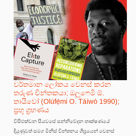
වර්තමාන ලෝකය වෙනස් කරන
තරුණ චින්තකයා; ඔලූෆෙමි ඕ.
තායිවෝ (Olúfẹ́mi O. Táíwò 1990);
ප්‍රභූ ග්‍රහණය
විසිඑක්වන සියවසේ සන්නිවේදන තාක්ෂණයේ
දියුණුවත් සමග මිනිස් චින්තනය ශීඝ්‍රයෙන් වෙනස්