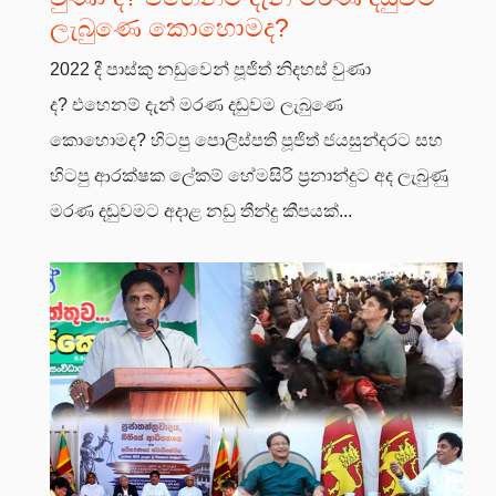
ලැබුණෙ කොහොමද?
2022 දී පාස්කු නඩුවෙන් පූජිත් නිදහස් වුණා
ද? එහෙනම් දැන් මරණ දඬුවම ලැබුණෙ
කොහොමද? හිටපු පොලිස්පති පූජිත් ජයසුන්දරට සහ
හිටපු ආරක්ෂක ලේකම් හේමසිරි ප්‍රනාන්දුට අද ලැබුණු
මරණ දඬුවමට අදාළ නඩු තීන්දු කීපයක්...