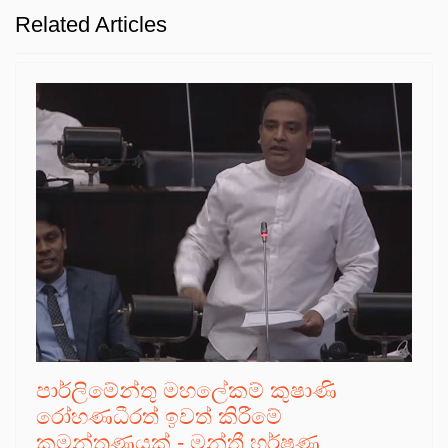
Related Articles
පාර්ලිමේන්තු මහලේකම් කුෂාණි
රෝහණධීරත් ඉවත් කිරීමේ
කුමන්ත්‍රණයක් - මන්ත්‍රී හර්ෂණ