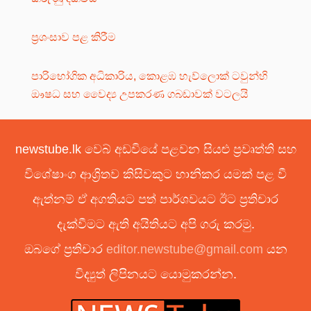
ප්‍රශංසාව පළ කිරීම
පාරිභෝගික අධිකාරිය, කොළඹ හැව්ලොක් ටවුන්හි
ඖෂධ සහ වෛද්‍ය උපකරණ ගබඩාවක් වටලයි
newstube.lk වෙබ් අඩවියේ පළවන සියළු ප්‍රවෘත්ති සහ
විශේෂාංග ආශ්‍රිතව කිසිවකුට හානිකර යමක් පළ වී
ඇත්නම් ඒ අගතියට පත් පාර්ශවයට ඊට ප්‍රතිචාර
දැක්වීමට ඇති අයිතියට අපි ගරු කරමු.
ඔබගේ ප්‍රතිචාර
editor.newstube@gmail.com
යන
විද්‍යුත් ලිපිනයට යොමුකරන්න.