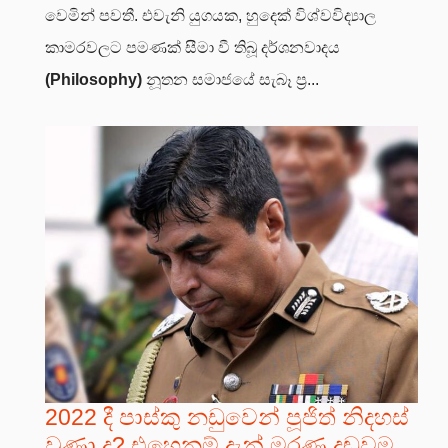
වෙමින් පවතී. එවැනි යුගයක, හුදෙක් විශ්වවිද්‍යාල
කාමරවලට පමණක් සීමා වී තිබූ දර්ශනවාදය
(Philosophy)
නූතන සමාජයේ සැබෑ ප්‍ර...
2022 දී පාස්කු නඩුවෙන් පූජිත් නිදහස්
වුණා ද? එහෙනම් දැන් මරණ දඬුවම