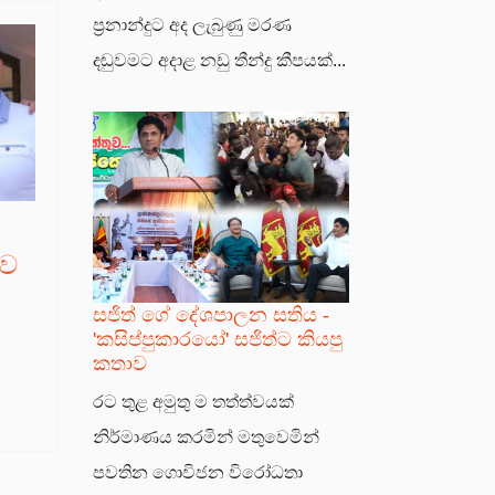
ප්‍රනාන්දුට අද ලැබුණු මරණ
දඬුවමට අදාළ නඩු තීන්දු කීපයක්...
ුව
සජිත් ගේ දේශපාලන සතිය -
'කසිප්පුකාරයෝ' සජිත්ට කියපු
කතාව
රට තුළ අමුතු ම තත්ත්වයක්
නිර්මාණය කරමින් මතුවෙමින්
පවතින ගොවිජන විරෝධතා