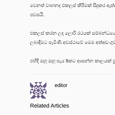
වෙනත් වාහනද එකලස් කිරීමක් සිදුකර ඇත්
පවසයි.
එකලස් කරන ලද ලොරි රථයක් සම්බන්ධයෙන්
ලබාදීමට පැමිණි අවස්ථාවේ මෙම අත්අඩංගු
එහිදී ඔහු ඔහු පැය 5කට ආසන්න කාලයක් ප
editor
Related Articles