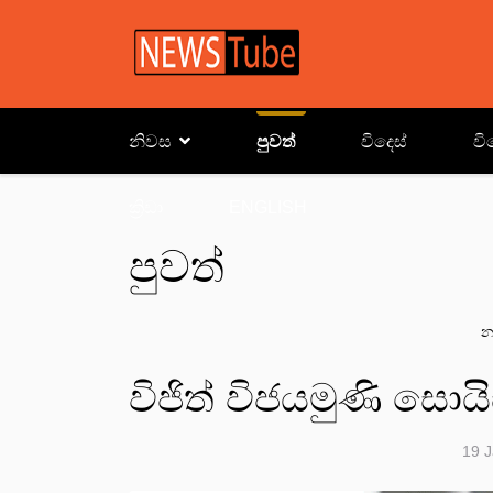
නිවස
පුවත්
විදෙස්
වි
ක්‍රිඩා
ENGLISH
පුවත්
න
විජිත් විජයමුණි සොය
19 