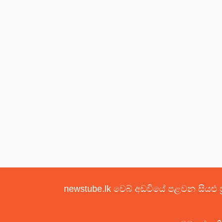
newstube.lk වෙබ් අඩවියේ පළවන සියළු ප