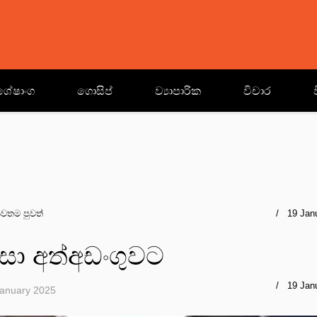
ශේෂාංග
ගොසිප්
ව්‍යාපාරික
විචාර
වතම පුවත්
19 Jan
ිසා අත්අඩංගුවට
19 Jan
January 2025