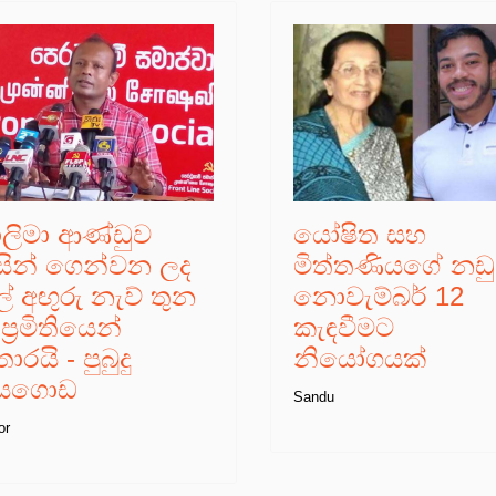
ාලිමා ආණ්ඩුව
යෝෂිත සහ
ිසින් ගෙන්වන ලද
මිත්තණියගේ නඩ
් අඟුරු නැව් තුන
නොවැම්බර් 12
ප්‍රමිතියෙන්
කැඳවීමට
රයි - පුබුදු
නියෝගයක්
යගොඩ
Sandu
or