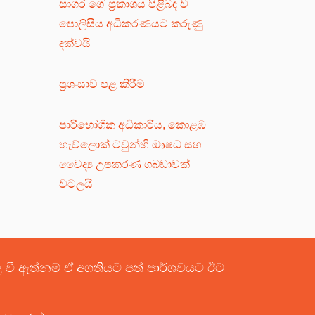
සාගර ගේ ප්‍රකාශය පිළිබඳ ව
පොලිසිය අධිකරණයට කරුණු
දක්වයි
ප්‍රශංසාව පළ කිරීම
පාරිභෝගික අධිකාරිය, කොළඹ
හැව්ලොක් ටවුන්හි ඖෂධ සහ
වෛද්‍ය උපකරණ ගබඩාවක්
වටලයි
පළ වී ඇත්නම් ඒ අගතියට පත් පාර්ශවයට ඊට