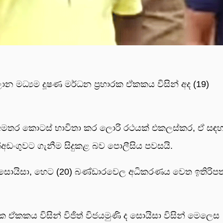
වලාන මධ්‍යම දූෂණ මර්ධන ප්‍රහාරක ඒකකය විසින් අද (19)
තර කොටස් භාවිතා කර ලොරි රථයක් එකලස්කර, ඒ සඳහා 
ංගුවට ගැනීම සිදුකළ බව පොලීසිය පවසයි.
ි ද සොයිසා, හෙට (20) බණ්ඩාරවෙල අධිකරණය වෙත ඉතිරිපත
ක ඒකකය විසින් විජිත් විජයමුණි ද සොයිසා විසින් මෙලෙස