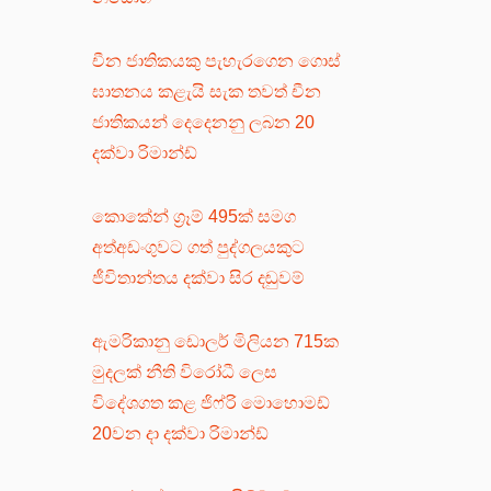
චීන ජාතිකයකු පැහැරගෙන ගොස්
ඝාතනය කළැයි සැක තවත් චීන
ජාතිකයන් දෙදෙනනු ලබන 20
දක්වා රිමාන්ඩ්
කොකේන් ග්‍රෑම් 495ක් සමග
අත්අඩංගුවට ගත් පුද්ගලයකුට
ජීවිතාන්තය දක්වා සිර දඬුවම්
ඇමරිකානු ඩොලර් මිලියන 715ක
මුදලක් නීති විරෝධී ලෙස
විදේශගත කළ ජිෆ්රි මොහොමඩ්
20වන දා දක්වා රිමාන්ඩ්