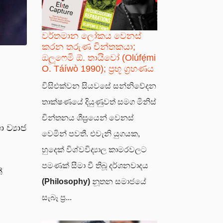
වර්තමාන ලෝකය වෙනස්
කරන තරුණ චින්තකයා;
ඔලූෆෙමි ඕ. තායිවෝ (Olúfẹ́mi
O. Táíwò 1990); ප්‍රභූ ග්‍රහණය
විසිඑක්වන සියවසේ සන්නිවේදන
තාක්ෂණයේ දියුණුවත් සමග මිනිස්
චින්තනය ශීඝ්‍රයෙන් වෙනස්
ව්‍යාජ
වෙමින් පවතී. එවැනි යුගයක,
හුදෙක් විශ්වවිද්‍යාල කාමරවලට
පමණක් සීමා වී තිබූ දර්ශනවාදය
්
(Philosophy)
නූතන සමාජයේ
සැබෑ ප්‍ර...