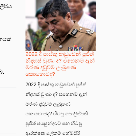
ලීසිය
ශයක්
2022 දී පාස්කු නඩුවෙන් පූජිත්
නිදහස් වුණා ද? එහෙනම් දැන්
මරණ දඬුවම ලැබුණෙ
ේ.
කොහොමද?
2022 දී පාස්කු නඩුවෙන් පූජිත්
නිදහස් වුණා ද? එහෙනම් දැන්
මරණ දඬුවම ලැබුණෙ
කොහොමද? හිටපු පොලිස්පති
පූජිත් ජයසුන්දරට සහ හිටපු
ආරක්ෂක ලේකම් හේමසිරි