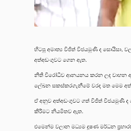
හිටපු අමාත්‍ය විජිත් විජයමුණි ද සොයිසා, 
අත්අඩංගුවට ගෙන ඇත.
නීති විරෝධීව ආනයනය කරන ලද වාහන අම
ලේඛන සකස්කරගැනීමේ වරද මත මෙම අත්අඩ
ඒ අනුව අත්අඩංගුවට ගත් විජිත් විජයමුණ
කිරීමට නියමිතව ඇත.
එමෙන්ම වලාන මධ්‍යම දූෂණ මර්ධන ප්‍රහාර