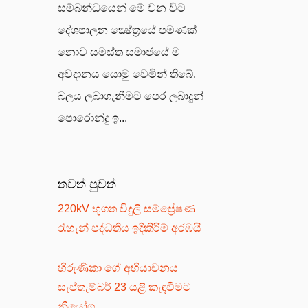
සම්බන්ධයෙන් මේ වන විට
දේශපාලන ක්‍ෂේත්‍රයේ පමණක්
නොව සමස්ත සමාජයේ ම
අවදානය යොමු වෙමින් තිබේ.
බලය ලබාගැනීමට පෙර ලබාදුන්
පොරොන්දු ඉ...
තවත් පුවත්
220kV භූගත විදුලි සම්ප්‍රේෂණ
රැහැන් පද්ධතිය ඉදිකිරීම් අරඹයි
හිරුණිකා ගේ අභියාචනය
සැප්තැම්බර් 23 යළි කැඳවීමට
නියෝග