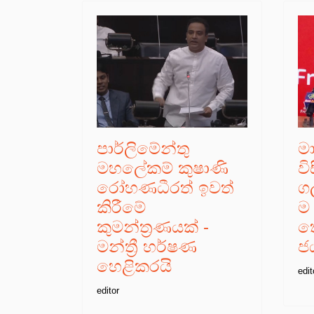
පාර්ලිමේන්තු
ම
මහලේකම් කුෂාණි
ව
රෝහණධීරත් ඉවත්
ගල
කිරීමේ
ම 
කුමන්ත්‍රණයක් -
තො
මන්ත්‍රී හර්ෂණ
ජ
හෙළිකරයි
edit
editor