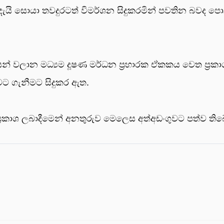
දැයි සොයා තවදුරටත් විමර්ශන සිදුකරමින් පවතින බවද පො
 වලාන මධ්‍යම දූෂණ මර්ධන ප්‍රහාරක ඒකකය වෙත ප්‍රකා
වට ගැනීමට සිදුකර ඇත.
්‍රකාශ ලබාදීමෙන් අනතුරුව මෙලෙස අත්අඩංගුවට පත්ව තිබ