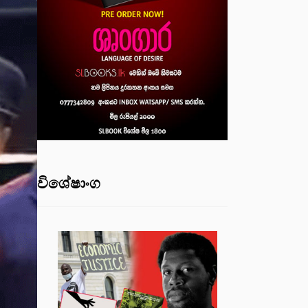
විශේෂාංග