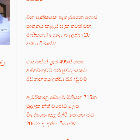
චීන ජාතිකයකු පැහැරගෙන ගොස්
ඝාතනය කළැයි සැක තවත් චීන
ජාතිකයන් දෙදෙනනු ලබන 20
දක්වා රිමාන්ඩ්
කොකේන් ග්‍රෑම් 495ක් සමග
ුව
අත්අඩංගුවට ගත් පුද්ගලයකුට
ජීවිතාන්තය දක්වා සිර දඬුවම්
ඇමරිකානු ඩොලර් මිලියන 715ක
මුදලක් නීති විරෝධී ලෙස
විදේශගත කළ ජිෆ්රි මොහොමඩ්
20වන දා දක්වා රිමාන්ඩ්