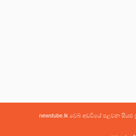
newstube.lk වෙබ් අඩවියේ පළවන සියළු ප