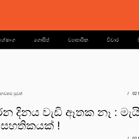
ශේෂාංග
ගොසිප්
ව්‍යාපාරික
විචාර
නවතම පුවත්
02 
න දිනය වැඩි ඈතක නෑ : මැය
් සහතිකයක් !
02 