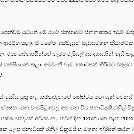
 මග පෙන්වීම යටතේ මේ රටේ ජනතාවට සින්නක්කර ඉඩම් ඔප්ප
 ආරම්භ කළා. ඒ වගේම ‘අස්වැසුම’ වැඩසටහන ක්‍රියාත්ම
ළා. රජ්‍ය සේවකයින්ගේ වැටුප රුපියල් දස දහසකින් වැඩි කළ
ස් හත්සියයක් කළා. මෙවැනි වැඩ කොටසක් කිරීමට එතුමට 
ි.
යෙදිය යුතු නෑ. කම්කරුවාගේ තත්ත්වය පවා දැන් වෙනස් 
යි. ඒ සඳහා වන වැඩපිළිවෙල මේ වන විට ජනාධිපති රනිල් වික්
ක්ෂ භේදයක් අවශ්‍ය නෑ. තවත් දින 125ක් යන තැන 2024
 ලෙස ජනාධිපති රනිල් වික්‍රමසිංහ මහතා ඉදිරිපත් කරන 