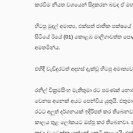
කරවීම නියත වශයෙන් සිදුකරන බවද ඒ ම
හිටපු මුදල් අමාත්‍ය, එක්සත් ජාතික පක්
සිටියේ ඊයේ (01) කොළඹ මාලිගාවත්ත පොලිස
අමතමින්ය.
එහිදී වැඩිදුරටත් අදහස් දැක්වූ හිටපු අමාත්
රනිල් වික්‍රමසිංහ මැතිතුමා රට පමණක්
වෙනස අනෙක් අයට පෙන්විය යුතුයි. එතුම
රටට අලුත් දර්ශනයක් ඉදිරිපත් කර තිබෙන
කාලය තුළ ලෝකයට ඔප්පු කර තිබෙනවා. ක
කඩා වැටෙන්න යන්නේ කෙටි කාලයයි. එක්ස