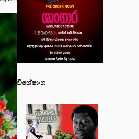
විශේෂාංග