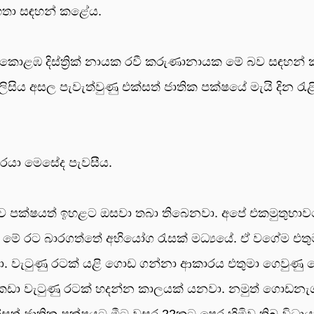
හතා සඳහන් කළේය.
ෂයේ කොළඹ දිස්ත්‍රික් නායක රවී කරුණානායක මේ බව සඳහන්
ිය අසල පැවැත්වුණු එක්සත් ජාතික පක්ෂයේ මැයි දින රැළ
‍යවරයා මෙසේද පැවසීය.
 නොව පක්ෂයත් ඉහළට ඔසවා තබා තිබෙනවා. අපේ එකමුතුභා
ා මේ රට බාරගත්තේ අභියෝග රැසක් මධ්‍යයේ. ඒ වගේම එතු
වා. වැටුණු රටක් යළි ගොඩ ගන්නා ආකාරය එතුමා ගෙවුණු 
ඩා වැටුණු රටක් හදන්න කාලයක් යනවා. නමුත් ගොඩනැග
ත් ජාතික පක්ෂයට මීට වසර 22කට පෙර හිමිව තිබූ විධා