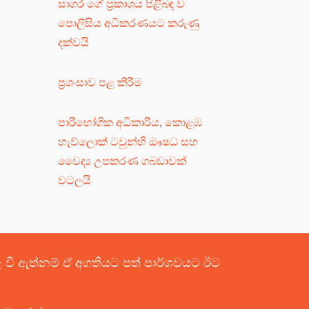
සාගර ගේ ප්‍රකාශය පිළිබඳ ව
පොලිසිය අධිකරණයට කරුණු
දක්වයි
ප්‍රශංසාව පළ කිරීම
පාරිභෝගික අධිකාරිය, කොළඹ
හැව්ලොක් ටවුන්හි ඖෂධ සහ
වෛද්‍ය උපකරණ ගබඩාවක්
වටලයි
පළ වී ඇත්නම් ඒ අගතියට පත් පාර්ශවයට ඊට