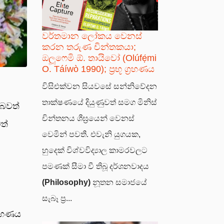
වර්තමාන ලෝකය වෙනස්
කරන තරුණ චින්තකයා;
ඔලූෆෙමි ඕ. තායිවෝ (Olúfẹ́mi
O. Táíwò 1990); ප්‍රභූ ග්‍රහණය
විසිඑක්වන සියවසේ සන්නිවේදන
තාක්ෂණයේ දියුණුවත් සමග මිනිස්
 බවත්
චින්තනය ශීඝ්‍රයෙන් වෙනස්
ත්
වෙමින් පවතී. එවැනි යුගයක,
හුදෙක් විශ්වවිද්‍යාල කාමරවලට
පමණක් සීමා වී තිබූ දර්ශනවාදය
(Philosophy)
නූතන සමාජයේ
සැබෑ ප්‍ර...
‍රහණය