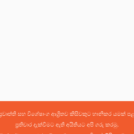
්‍රවෘත්ති සහ විශේෂාංග ආශ්‍රිතව කිසිවකුට හානිකර යමක් 
ප්‍රතිචාර දැක්වීමට ඇති අයිතියට අපි ගරු කරමු.