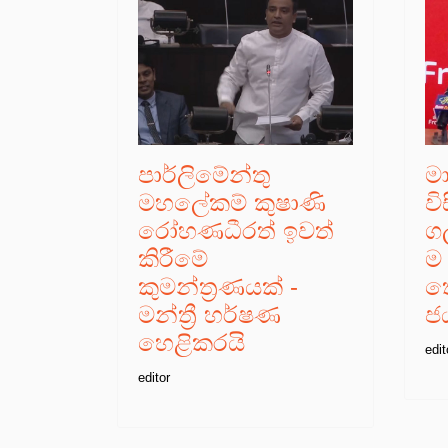
පාර්ලිමේන්තු
ම
මහලේකම් කුෂාණි
ව
රෝහණධීරත් ඉවත්
ගල
කිරීමේ
ම 
කුමන්ත්‍රණයක් -
තො
මන්ත්‍රී හර්ෂණ
ජ
හෙළිකරයි
edit
editor