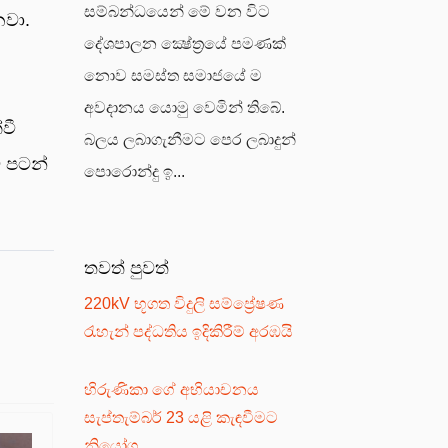
සම්බන්ධයෙන් මේ වන විට
නවා.
දේශපාලන ක්‍ෂේත්‍රයේ පමණක්
නොව සමස්ත සමාජයේ ම
අවදානය යොමු වෙමින් තිබේ.
වී
බලය ලබාගැනීමට පෙර ලබාදුන්
ම පටන්
පොරොන්දු ඉ...
තවත් පුවත්
220kV භූගත විදුලි සම්ප්‍රේෂණ
රැහැන් පද්ධතිය ඉදිකිරීම් අරඹයි
හිරුණිකා ගේ අභියාචනය
සැප්තැම්බර් 23 යළි කැඳවීමට
නියෝග