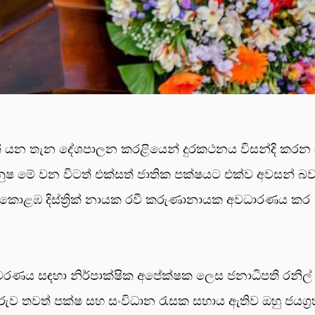
යක් යන තැන දේශපාලන කරළියෙන් දුරකථනය විසන්දි කරන
නුෂ මේ වන විටත් එක්සත් ජාතික පක්ෂයට එක්ව අවසන් බව
ෂයේ කොළඹ දිස්ත්‍රික් නායක රවී කරුණානායක අවධාරණය කර
වරණය සඳහා නිර්පාක්ෂික අපේක්ෂක ලෙස ජනාධිපති රනිල්
තුරුව තවත් පක්ෂ සහ සංවිධාන රැසක සහාය ඇතිව ඔහු ජයග්