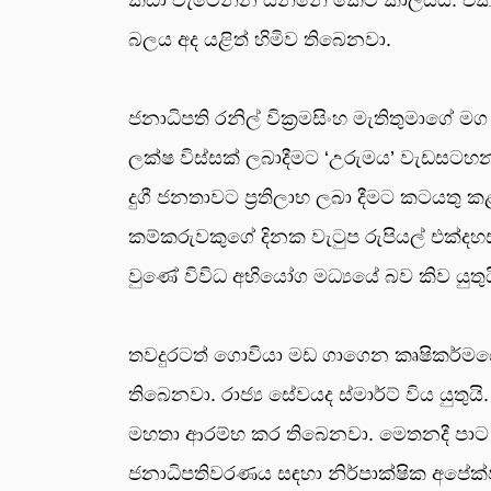
බලය අද යළිත් හිමිව තිබෙනවා.
ජනාධිපති රනිල් වික්‍රමසිංහ මැතිතුමාගේ
ලක්ෂ විස්සක් ලබාදීමට ‘උරුමය’ වැඩසටහන
දුගී ජනතාවට ප්‍රතිලාභ ලබා දීමට කටයතු ක
කම්කරුවකුගේ දිනක වැටුප රුපියල් එක්දහ
වුණේ විවිධ අභියෝග මධ්‍යයේ බව කිව යුතුය
තවදුරටත් ගොවියා මඩ ගාගෙන කෘෂිකර්මයේ 
තිබෙනවා. රාජ්‍ය සේවයද ස්මාර්ට් විය යුතු
මහතා ආරම්භ කර තිබෙනවා. මෙතනදී පාට ප
ජනාධිපතිවරණය සඳහා නිර්පාක්ෂික අපේක්ෂක