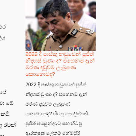
 කර
ිය
2022 දී පාස්කු නඩුවෙන් පූජිත්
නිදහස් වුණා ද? එහෙනම් දැන්
මරණ දඬුවම ලැබුණෙ
කොහොමද?
2022 දී පාස්කු නඩුවෙන් පූජිත්
වයේ
නිදහස් වුණා ද? එහෙනම් දැන්
මා මේ
මරණ දඬුවම ලැබුණෙ
කෙටි
කොහොමද? හිටපු පොලිස්පති
පූජිත් ජයසුන්දරට සහ හිටපු
ූ රටක්
ආරක්ෂක ලේකම් හේමසිරි
යක