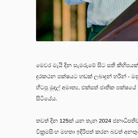
මෙවර මැයි දින සැමරුමේ සිට සති කිහිප
දුරකථන පක්ෂයට හඬක් ලබාදුන් හරීන් - ම
හිටපු මුදල් අමාත්‍ය, එක්සත් ජාතික පක්
සිටියේය.
තවත් දින 125ක් යන තැන 2024 ජනාධිපති
වික්‍රමසිංහ මහතා ඉදිරිපත් කරන බවත් අන