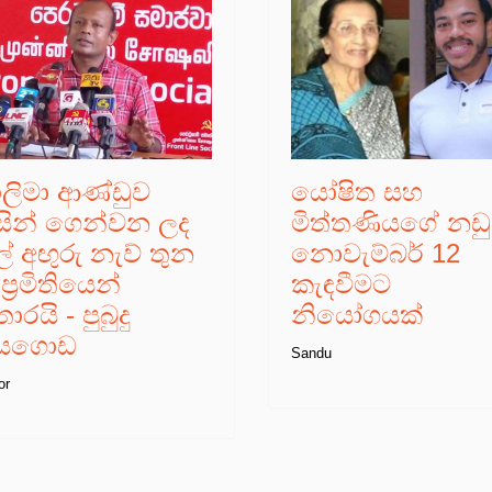
ාලිමා ආණ්ඩුව
යෝෂිත සහ
ිසින් ගෙන්වන ලද
මිත්තණියගේ නඩ
් අඟුරු නැව් තුන
නොවැම්බර් 12
ප්‍රමිතියෙන්
කැඳවීමට
රයි - පුබුදු
නියෝගයක්
යගොඩ
Sandu
or