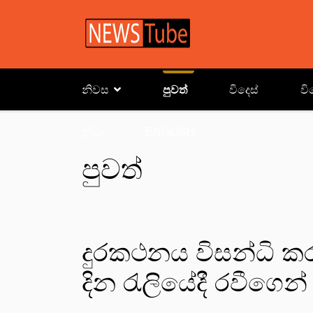
නිවස
පුවත්
විදෙස්
වි
ක්‍රිඩා
ENGLISH
පුවත්
දුරකථනය විසන්ධි කර
දින රැලියේදී රවීගෙන