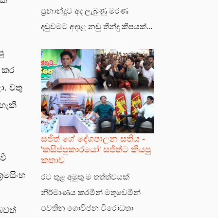
ප්‍රනාන්දුට අද ලැබුණු මරණ
දඬුවමට අදාළ නඩු තීන්දු කීපයක්...
ු
ක කර
ා. වතු
හැකි
සජිත් ගේ දේශපාලන සතිය -
'කසිප්පුකාරයෝ' සජිත්ට කියපු
වී
කතාව
‍රමසිංහ
රට තුළ අමුතු ම තත්ත්වයක්
නිර්මාණය කරමින් මතුවෙමින්
පවතින ගොවිජන විරෝධතා
බවත්