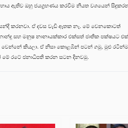
හාය ඇතිව ඔහු ජයග්‍රහණය කරවීම නියත වශයෙන් සිදුකර
ිසන්දි කරනවා. ඒ දවස වැඩි ඈතක නෑ. මේ වෙනකොටත්
‍රනාන්දු සහ මනුෂ නානායක්කාර එක්සත් ජාතික පක්ෂයට එක්
 වෙන්නේ කියලා. ඒ නිසා කොළඹින් පටන් ගමු, මුළු රටින්
ළිත් මේ රටේ ජනාධිපති කරන සටන දිනවමු.