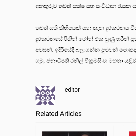
අනතුරුව තවත් පක්ෂ සහ සංවිධාන රැසක ස
තවත් සති කිහිපයක් යන තැන දුරකථනය ව
දුරකථනයේ රිඟින් ටෝන් එක වුණු හරීන් ප්
අවසන්. ඉදිරියේදී බලාගන්න පුළුවන් මොකද
ගමු. ජනාධිපති රනිල් වික්‍රමසිංහ මහතා ය
editor
Related Articles