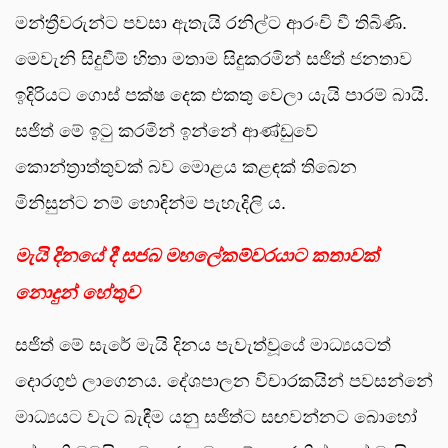
මන්ත්‍රීවරුන්ට පවසා ඇතැයි රනිල්ට ආරංචි වී තිබිණි.
මෙවැනි සිදුවීම් හිතා මතාම සිදුකරමින් සජිත් ජනතාව
ඉදිරියට ගොස් පක්ෂ දෙක එකතු වෙලා යැයි පාරම් බායි.
සජිත් මේ ඉටු කරමින් ඉන්නේ ආණ්ඩුවේ
කොන්ත්‍රාත්තුවක් බව මොළය කළඳක් තිබෙන
මිනිසුන්ට නම් හොඳින්ම පැහැදිලි ය.
මැයි දිනයේ දී සජබ මහලේකම්වරයාට කතාවක්
නොදුන් හේතුව
සජිත් මේ සැරේ මැයි දිනය පැවැත්වූයේ මාධ්‍යයටත්
දොරගුළු ලාගෙනය. දේශපාලන විචාරකයින් පවසන්නේ
මාධ්‍යයට වැට බැඳීම යනු සජිත්ට සඟවන්නට බොහෝ