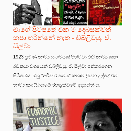
මාගේ පිටපතේ එක ම දෙබසක්වත්
කපා හරින්නේ නැත - ඩබ්ලිව්යු. ඒ.
සිල්වා
1923 ප්‍රවීණ නාට්‍ය සංගමයක් පිහිටවා එහි නාට්‍ය කතා
රචකයා වශයෙන් ඩබ්ලිව්යු. ඒ. සිල්වා පත්කරගෙන
සිටියේය. ඔහු "අවිචාර සමය" කතාව ලියන ලද්දේ එම
නාට්‍ය කණ්ඩායමේ රඟදැක්වීමේ අදහසින් ය.