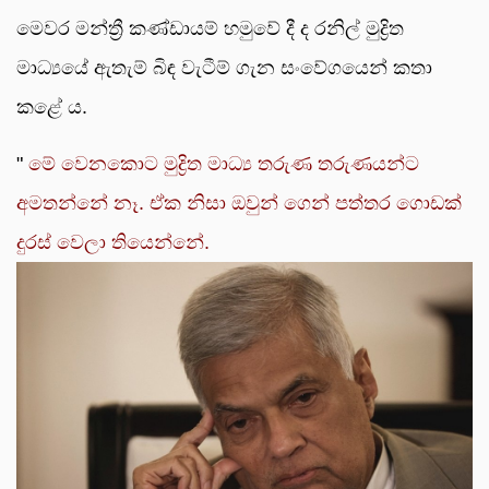
මෙවර මන්ත්‍රී කණ්ඩායම් හමුවේ දී ද රනිල් මුද්‍රිත
මාධ්‍යයේ ඇතැම් බිඳ වැටීම් ගැන සංවේගයෙන් කතා
කළේ ය.
"
මේ වෙනකොට මුද්‍රිත මාධ්‍ය තරුණ තරුණයන්ට
අමතන්නේ නෑ. ඒක නිසා ඔවුන් ගෙන් පත්තර ගොඩක්
දුරස් වෙලා තියෙන්නේ.