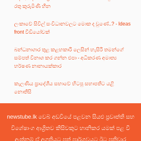
රතු කුරුමිණි හීන
ලංකාවේ සිවිල් සංවිධානවලට මොක ද වුණේ..? - Ideas
front වීඩියෝවක්
බන්ධනාගාර තුළ කළහකාරී ලෙසින් හැසිරී තමන්ගේ
සම්පත් විනාශ කර ගන්න එපා - අධිකරණ අමාත්‍ය
හර්ෂණ නානායක්කාර
කැලණිය ප්‍රාදේශීය සභාවේ හිටපු සභාපතිට යළි
නොතීසි
newstube.lk වෙබ් අඩවියේ පළවන සියළු ප්‍රවෘත්ති සහ
විශේෂාංග ආශ්‍රිතව කිසිවකුට හානිකර යමක් පළ වී
ඇත්නම් ඒ අගතියට පත් පාර්ශවයට ඊට ප්‍රතිචාර