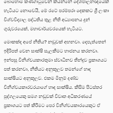
බොහොම කණගාටුවෙන් කියන්නේ දේශපාලනඥයෙක්
හැටියට නොවෙයි, මේ රටේ පරම්පරා දෙකකට ශ්‍රී ලංකා
විශ්වවිද්‍යාල පද්ධතිය තුළ නීති අධ්‍යාපනය දුන්
ගුරුවරයෙක්, මහාචාර්යවරයෙක් හැටියට.
මොකක්ද අපේ නීතිය? නඩුවක් අහනවා. දෙපැත්තෙන්
ඉදිරිපත් වෙන සාක්ෂි සැලකීමට භාජනය කරනවා.
ඉන්පසු විනිශ්චයකාරතුමා ස්වාධීනව තීන්දුව ප්‍රකාශයට
පත් කරනවා, නීතියට අනුකූලව තමන්ගේ හෘද
සාක්ෂියට අනුකූලව. එකම මිනුම් දණ්ඩ
විනිශ්චයකාරවරයාගේ හෘද සාක්ෂිය. කිසිම පිටස්තර
පුද්ගලයෙකු සමග නඩුවක් විවෘත අධිකරණයේ
ප්‍රකාශයට පත් කිරීමට පෙර විනිශ්චයකාරයෙකුට ඒ