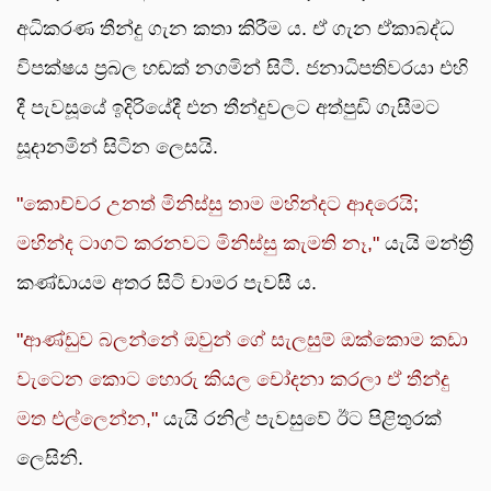
අධිකරණ තීන්දු ගැන කතා කිරීම ය. ඒ ගැන ඒකාබද්ධ
විපක්ෂය ප්‍රබල හඬක් නගමින් සිටී. ජනාධිපතිවරයා එහි
දී පැවසූයේ ඉදිරියේදී එන තීන්දුවලට අත්පුඩි ගැසීමට
සූදානමින් සිටින ලෙසයි.
"කොච්චර උනත් මිනිස්සු තාම මහින්දට ආදරෙයි;
මහින්ද ටාගට් කරනවට මිනිස්සු කැමති නෑ,"
යැයි මන්ත්‍රී
කණ්ඩායම අතර සිටි චාමර පැවසී ය.
"ආණ්ඩුව බලන්නේ ඔවුන් ගේ සැලසුම් ඔක්කොම කඩා
වැටෙන කොට හොරු කියල චෝදනා කරලා ඒ තීන්දු
මත එල්ලෙන්න,"
යැයි රනිල් පැවසුවේ ඊට පිළිතුරක්
ලෙසිනි.