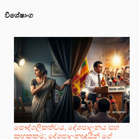
විශේෂාංග
පෞද්ගලිකත්වය, දේශපාලනය සහ
කුහකකම; දේශපාලනඥයින් ගේ