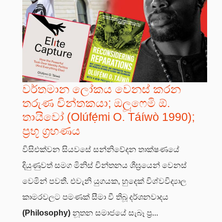
වර්තමාන ලෝකය වෙනස් කරන
තරුණ චින්තකයා; ඔලූෆෙමි ඕ.
තායිවෝ (Olúfẹ́mi O. Táíwò 1990);
ප්‍රභූ ග්‍රහණය
විසිඑක්වන සියවසේ සන්නිවේදන තාක්ෂණයේ
දියුණුවත් සමග මිනිස් චින්තනය ශීඝ්‍රයෙන් වෙනස්
වෙමින් පවතී. එවැනි යුගයක, හුදෙක් විශ්වවිද්‍යාල
කාමරවලට පමණක් සීමා වී තිබූ දර්ශනවාදය
(Philosophy)
නූතන සමාජයේ සැබෑ ප්‍ර...