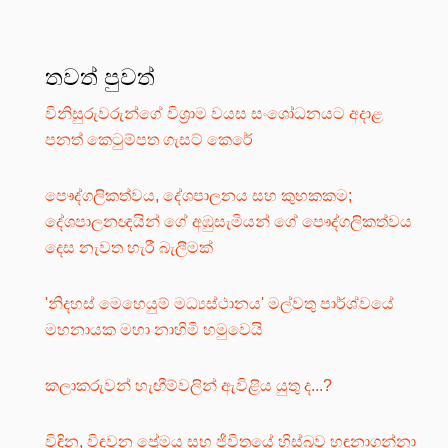
තවත් පුවත්
විනිසුරුවරුන්ගේ විශ්‍රාම වයස සංශෝධනයට අදාළ
පනත් කෙටුම්පත ගැසට් කෙරේ
පෞද්ගලිකත්වය, දේශපාලනය සහ කුහකකම;
දේශපාලනඥයින් ගේ අඹුසැමියන් ගේ පෞද්ගලිකත්වය
දෙස නැවත හැරී බැලීමක්
'නිදහස් මෙහෙයුම් මධ්‍යස්ථානය' මල්වතු පාර්ශ්වයේ
මහනායක මහා නාහිමි හමුවෙයි
කලාකරුවන් හැඟීම්වලින් ඇවිළිය යුතු ද...?
විඳින, විඳවන ප්‍රේමය සහ ජීවිතයේ හිස්බව හඳුනාගන්නා