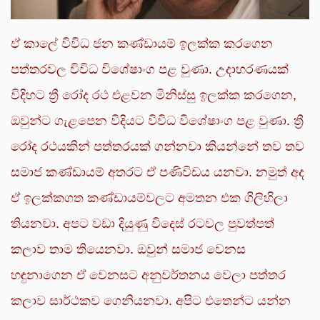
ඒ කාලේ විවිධ ජන කණ්ඩායම් ඉලක්ක කරගෙන
පත්තරවල විවිධ විශේෂාංග පළ වුණා. උදාහරණයක්
විදිහට ත්‍රී රෝද රථ එළවන මිනිස්සු ඉලක්ක කරගෙන,
ඔවුන්ට ගැළපෙන විදියට විවිධ විශේෂාංග පළ වුණා. ත්‍රී
රෝද රථයකින් පත්තරයක් ගන්නවා කියන්නේ තව තව
සමාජ කණ්ඩායම් අතරට ඒ පණිවිඩය යනවා. නමුත් අද
ඒ ඉලක්කගත කණ්ඩායම්වලට අමතන එක ගිලිහිලා
තියනවා. අපට වඩා දියුණු විදෙස් රටවල පුවත්පත්
කලාව තාම තියෙනවා. ඔවුන් සමාජ වෙනස
හඳුනාගෙන ඒ වෙනසට අනුවර්තනය වෙලා පත්තර
කලාව සාර්ථකව ගෙනියනවා. අපිට එතෙන්ට යන්න