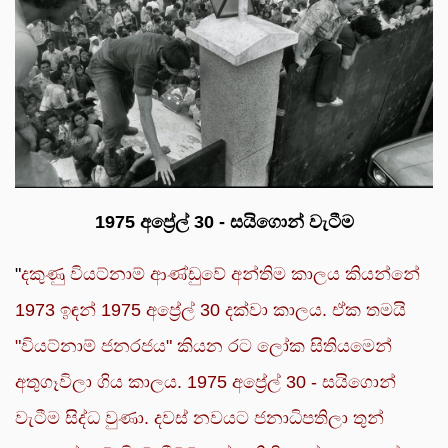
1975 අප්‍රේල් 30 - සයිගොන් වැටීම
"
දකුණු වියට්නාම් ආණ්ඩුවේ අන්තිම කාලය කියන්නේ
1973 ඉඳන් 1975 අප්‍රේල් 30 දක්වා කාලය. ඒක තමයි
"වියට්නාම් ජනරජය" කියන රට ලෝක සිතියමෙන්
අතුගෑවිලා ගිය කාලය. 1975 අප්‍රේල් 30 - සයිගොන්
වැටීම සිද්ධ වුණා. දවස් නවයට ජනාධිපතිලා තුන්