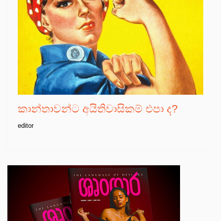
කාන්තාවන්ට අයිතිවාසිකම් එපා ද?
editor