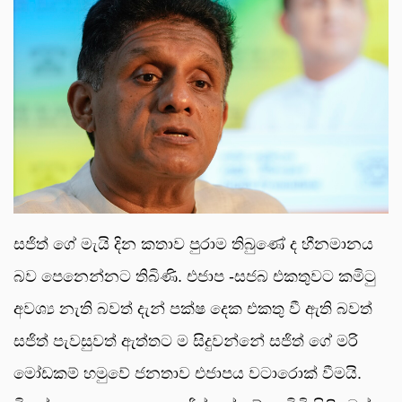
සජිත් ගේ මැයි දින කතාව පුරාම තිබුණේ ද හීනමානය
බව පෙනෙන්නට තිබිණි. එජාප -සජබ එකතුවට කමිටු
අවශ්‍ය නැති බවත් දැන් පක්ෂ දෙක එකතු වී ඇති බවත්
සජිත් පැවසුවත් ඇත්තට ම සිදුවන්නේ සජිත් ගේ මරි
මෝඩකම් හමුවේ ජනතාව එජාපය වටාරොක් වීමයි.