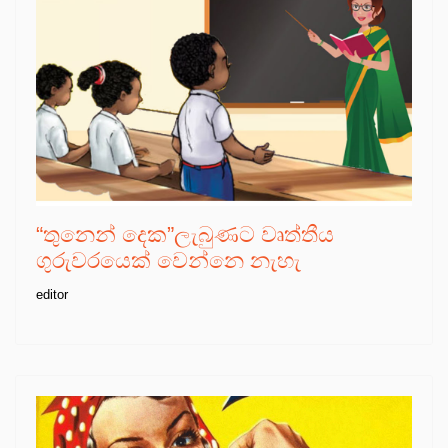
“තුනෙන් දෙක”ලැබුණට වෘත්තීය
ගුරුවරයෙක් වෙන්නෙ නැහැ
editor