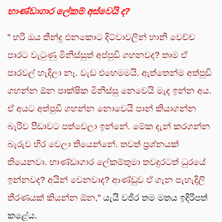
භාණ්ඩාගාර ලේකම් අස්වෙයි ද?
" හරි ඔය තීන්දු එනකොට දිට්වාවලින් හානි වෙච්ච
පාරට වැටුණු මිනිස්සුත් අප්පුඩි ගහනවද? තාම ඒ
පාරවල් හැදිලා නෑ. වැඩ එහෙමමයි. ඇත්තෙන්ම අත්පුඩි
ගහන්න ඕන පාක්ෂික මිනිස්සු නෙවෙයි මැද ඉන්න අය.
ඒ අයට අත්පුඩි ගහන්න නොවෙයි පාන් කියාගන්න
බැරිව පීඩාවට පත්වෙලා ඉන්නේ. මේක දැන් කරගන්න
බැරුව හිර වෙලා තියෙන්නේ. තවත් ප්‍රශ්නයක්
තියෙනවා. භාණ්ඩාගාර ලේකම්තුමා තවදුරටත් ධුරයේ
ඉන්නවද? අයින් වෙනවාද? ආණ්ඩුව ඒ ගැන පැහැදිලි
තීරණයක් කියන්න ඕන,''
යැයි වජිර තම මතය ඉදිරිපත්
කළේය.