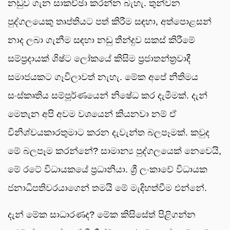
නඩුව ගැන සාකච්ඡා කරන්න බැහැ. තුන්වන
පුද්ගලයෙකු තෘප්තියට පත් කිරීම සඳහා, අත්පොළසන්
නාද ලබා ගැනීම සඳහා නඩු තීන්දුව සකස් කිරීමේ
සම්ප්‍රදායක් ශිෂ්ට ලෝකයේ කිසිම ප්‍රජාතන්ත්‍රවාදී
සමාජයකට ගෑවිලාවත් නැහැ. මේක අපේ නීතිමය
සංස්කෘතිය සම්පූර්ණයෙන් නිෂේධ කර දැමීමක්. දැන්
මෙතැන අපි අවම වශයෙන් කියනවා නම් ඒ
විනිශ්චයකාරතුමාට කරන දැවැන්ත බලපෑමක්. කවුද
මේ බලපෑම කරන්නේ? සාමාන්‍ය පුද්ගලයෙක් නෙවෙයි,
මේ රටේ විධායකයේ ප්‍රධානියා. ශ්‍රී ලංකාවේ විධායක
ජනාධිපතිවරයාගෙන් තමයි මේ මැදිහත්වීම එන්නේ.
දැන් මේක සාධාරණද? මේක කිසිසේත් පිළිගන්න