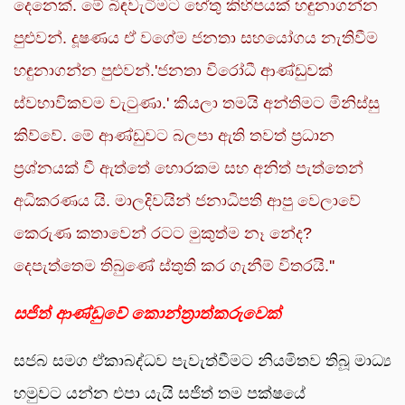
දෙනෙක්. මේ බිඳවැටීමට හේතු කිහිපයක් හඳුනාගන්න
පුළුවන්. දූෂණය ඒ වගේම ජනතා සහයෝගය නැතිවීම
හඳුනාගන්න පුළුවන්.'ජනතා විරෝධී ආණ්ඩුවක්
ස්වභාවිකවම වැටුණා.' කියලා තමයි අන්තිමට මිනිස්සු
කිව්වේ. මේ ආණ්ඩුවට බලපා ඇති තවත් ‍ප්‍රධාන
ප්‍රශ්නයක් වී ඇත්තේ හොරකම සහ අනිත් පැත්තෙන්
අධිකරණය යි. මාලදිවයින් ජනාධිපති ආපු වෙලාවේ
කෙරුණ කතාවෙන් රටට මුකුත්ම නෑ නේද?
දෙපැත්තෙම තිබුණේ ස්තුති කර ගැනීම් විතරයි.''
සජිත් ආණ්ඩුවේ කොන්ත්‍රාත්කරුවෙක්
සජබ සමග ඒකාබද්ධව පැවැත්වීමට නියමිතව තිබූ මාධ්‍ය
හමුවට යන්න එපා යැයි සජිත් තම පක්ෂයේ