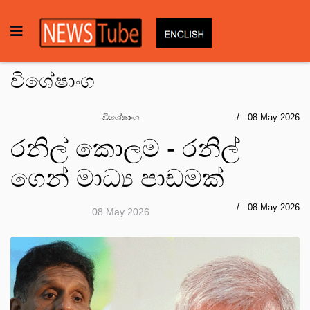
විශේෂාංග
විශේෂාංග
08 May 2026
රනිල් කොලම - රනිල්
ගෙන් මාධ්‍ය පාඩමක්
08 May 2026
08 May 2026