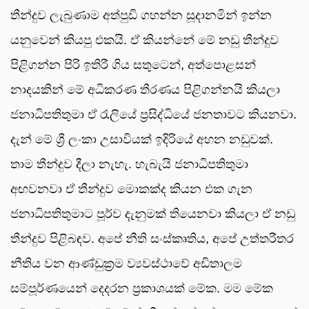
තීන්දුව ලැබුණාම අත්පුඩි ගහන්න සූදානමින් ඉන්න
යනුවෙන් කියපු එකයි. ඒ කියන්නේ මේ නඩු තීන්දුව
පිළිගන්න පිරි ඉතිරී ගිය සතුටෙන්, අත්පොළසන්
නාදයකින් මේ අධිකරණ තීරණය පිළිගන්නයි කියලා
ජනාධිපතිතුමා ඒ රැලියේ ප්‍රසිද්ධියේ ජනතාවට කියනවා.
දැන් මේ ශ්‍රී ලංකා උසාවියක් ඉදිරියේ අහන නඩුවක්.
තාම තීන්දුව දීලා නැහැ. හැබැයි ජනාධිපතිතුමා
අඟවනවා ඒ තීන්දුව මොකක්ද කියන එක ගැන
ජනාධිපතිතුමාට පූර්ව දැනුමක් තියෙනවා කියලා ඒ නඩු
තීන්දුව පිළිබඳව. අපේ නීති සංස්කෘතිය, අපේ උත්තරීතර
නීතිය වන ආණ්ඩුක්‍රම ව්‍යවස්ථාවේ අඩිතාලම
සම්පූර්ණයෙන් දෙදරන ප්‍රකාශයක් මේක. මම මේක