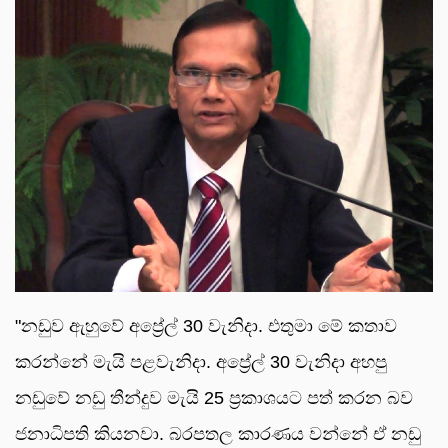
"නඩුව ඇහුවේ අප්‍රේල් 30 වැනිදා. එතුමා මේ කතාව
කරන්නේ මැයි පළවැනිදා. අප්‍රේල් 30 වැනිදා අහපු
නඩුවේ නඩු තීන්දුව මැයි 25 ප්‍රකාශයට පත් කරන බව
ජනාධිපති කියනවා. බරපතල කාරණය වන්නේ ඒ නඩු