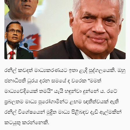
රනිල් කවදත් මාධ්‍යකරණයට ඉතා ළැදි පුද්ගලයෙකි. ඔහු
ජනාධිපති ධුරය දරන සමයේ ද වරෙක "මමත්
මාධ්‍යවේදියෙක් තමයි" යැයි හඳුන්වා දුන්නේ ය. රටේ
ප්‍රබලතම මාධ්‍ය පුරෝගාමීන්ට ළඟම ඥාතීත්වයක් ඇති
රනිල් විශේෂයෙන් මුද්‍රිත මාධ්‍ය පිළිබඳව දැඩි ඇල්මකින්
කටයුතු කරන්නෙකි.