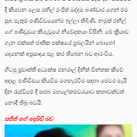
දී කියවන ලෙස රනිල් රංජිත් මද්දුම බණ්ඩාර ගෙන් එම
සුබ පැතුම් පණිවිඩයෙන්ම ඉල්ලා තිබිණි. නමුත් රනිල්
ගේ පණිවුඩය කියැවූයේ නිවේදකයා විසිනි. මේ ක්‍රියාව
ගැන එක්සත් ජාතික පක්ෂයේ ප්‍රබලයින් බොහෝ
දෙනෙක් අප්‍රසාදය පළ කර තිබෙන බව ආරංචිය.
හිටපු ප්‍රවෘත්ති අධ්‍යක්ෂ ජනරාල් දිනිත් චින්තක කීවේ
අදාළ පණිවිඩය කියවීම මගහැරවීම සඳහා මෙවර මැයි
දින රැස්වීමේ දී සජබ මහලේකම්වරයාට කතාවක්වත්
නොදී තිබූ බවයි.
සජිත් ගේ දෙබිඩි බව