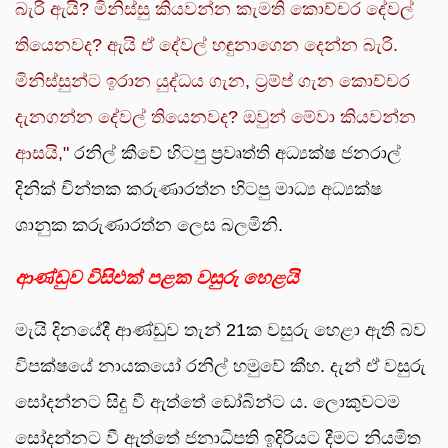
බැරි ඇයි? මිනිස්සු කියවන්න කැමති කොච්චර දේවල්
තියෙනවද? ඇයි ඒ දේවල් හඳුනාගෙන දෙන්න බැරි.
මිනිස්සුන්ට ඉරාන යුද්ධය ගැන, ට්‍රම්ප් ගැන කොච්චර
දැනගන්න දේවල් තියෙනවද?
ඔවුන් මේවා කියවන්න
ආසයි,"
රනිල් කීවේ හිටපු ප්‍රවෘත්ති අධ්‍යක්ෂ ජනරාල්
දිනික් චින්තක කරුණාරත්න හිටපු මාධ්‍ය අධ්‍යක්ෂ
ශානුක කරුණාරත්න ලෙස බලමිනි.
ආණ්ඩුව විසිඑක් පළක වසුරු හෙළයි
මැයි දිනයේදී ආණ්ඩුව තැන් 21ක වසුරු හෙළා ඇති බව
විපක්ෂයේ නායකයෝ රනිල් හමුවේ කීහ. දැන් ඒ වසුරු
සෝදන්නට සිදු වී ඇත්තේ ඩෝබින්ට ය. ලොකුවටම
සෝදන්නට වී ඇත්තේ ජනාධිපති ඉදිරියට දීමට නියමිත