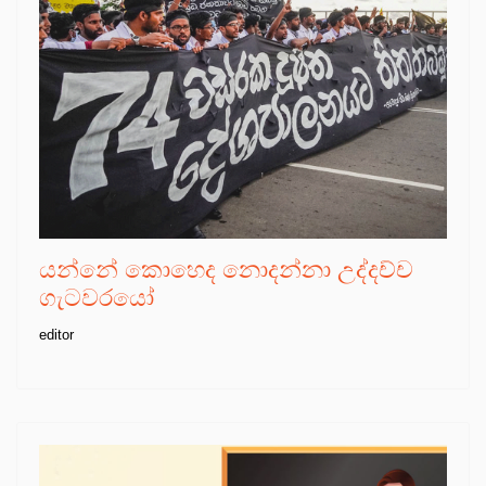
යන්නේ කොහෙද නොදන්නා උද්දච්ච
ගැටවරයෝ
editor