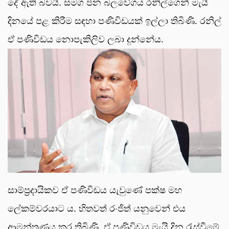
දේ ඇති බවයි. සමග ජන බලවේගය රනිල්ගෙන් මැයි
දිනයේ පළ කිරීම සඳහා පණිවිඩයක් ඉල්ලා තිබිණි. රනිල්
ඒ පණිවිඩය නොපැකිලිව ලබා දුන්නේය.
සාම්ප්‍රදායිකව ඒ පණිවිඩය යැවුණේ පක්ෂ මහ
ලේකම්වරයාට ය. හිතවත් රංජිත් යනුවෙන් එය
ආමන්ත්‍රණය කර තිබිණි. ඒ පණිවිඩය මැයි දින රැස්වීමේ