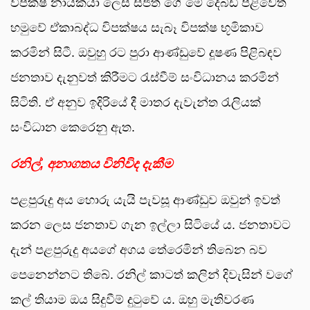
විපක්ෂ නායකයා ලෙස සජිත් ගේ මේ දෙබිඩි පිළිවෙත්
හමුවේ ඒකාබද්ධ විපක්ෂය සැබෑ විපක්ෂ භූමිකාව
කරමින් සිටී. ඔවුහු රට පුරා ආණ්ඩුවේ දූෂණ පිළිබඳව
ජනතාව දැනුවත් කිරීමට රැස්වීම් සංවිධානය කරමින්
සිටිති. ඒ අනුව ඉදිරියේ දී මාතර දැවැන්ත රැලියක්
සංවිධාන කෙරෙනු ඇත.
රනිල්, අනාගතය විනිවිද දැකීම
පළපුරුදු අය හොරු යැයි පැවසූ ආණ්ඩුව ඔවුන් ඉවත්
කරන ලෙස ජනතාව ගැන ඉල්ලා සිටියේ ය. ජනතාවට
දැන් පළපුරුදු අයගේ අගය තේරෙමින් තිබෙන බව
පෙනෙන්නට තිබේ. රනිල් කාටත් කලින් දිවැසින් වගේ
කල් තියාම ඔය සිදුවීම් දුටුවේ ය. ඔහු මැතිවරණ