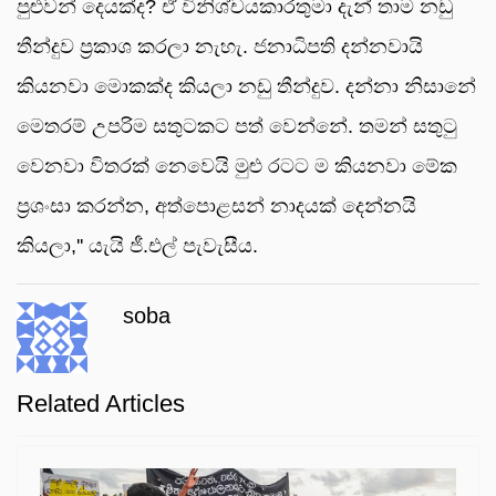
පුළුවන් දෙයක්ද? ඒ විනිශ්චයකාරතුමා දැන් තාම නඩු
තීන්දුව ප්‍රකාශ කරලා නැහැ. ජනාධිපති දන්නවායි
කියනවා මොකක්ද කියලා නඩු තීන්දුව. දන්නා නිසානේ
මෙතරම් උපරිම සතුටකට පත් වෙන්නේ. තමන් සතුටු
වෙනවා විතරක් නෙවෙයි මුළු රටට ම කියනවා මේක
ප්‍රශංසා කරන්න, අත්පොළසන් නාදයක් දෙන්නයි
කියලා,'' යැයි ජී.එල් පැවැසීය.
soba
Related Articles