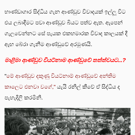
භාණ්ඩාගාර සිද්ධිය ගැන ආණ්ඩුව විවාදයක් ඉල්ලූ විට
එය ලබාදීමට පවා ආණ්ඩුව බියට පත්ව ඇත. ඇපෙන්
ගැලවෙන්නට සේ පැයක එකහමාරක විවාද කාලයක් දී
ඇඟ බේරා ගැනීම ආණ්ඩුවේ අරමුණයි.
මාළිමා ආණ්ඩුව වියට්නාම ආණ්ඩුවේ තත්ත්වයට...?
"
මේ ආණ්ඩුව දකුණු වියට්නාම් ආණ්ඩුවේ අන්තිම
කාලෙට එනවා වගේ,"
යැයි රනිල් කීවේ ඒ සිද්ධිය ද
පැහැදිලි කරමිනි.