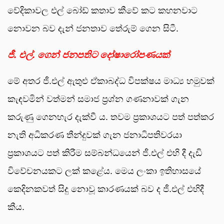
වේදිකාවල එල් බෝඩ් කතාව කීවේ කට කහනවාට
නොවන බව දැන් ජනතාව තේරුම් ගෙන සිටී.
ජී. එල්. ගෙන් ජනපතිට දෝෂාරෝපණයක්
මේ අතර ජී.එල් ඇතුළු ඒකාබද්ධ විපක්ෂය මාධ්‍ය හමුවක්
කැඳවමින් වත්මන් සමාජ ප්‍රශ්න ගණනාවක් ගැන
කරුණු ගෙනහැර දැක්වී ය. තවම ප්‍රකාශයට පත් පත්කර
නැති අධිකරණ තීන්දුවක් ගැන ජනාධිපතිවරයා
ප්‍රකාශයට පත් කිරීම සම්බන්ධයෙන් ජී.එල් එහි දී දැඩි
විවේචනයකට ලක් කළේය. මෙය ලංකා ඉතිහාසයේ
කෙදිනකවත් සිදු නොවූ කාරණයක් බව ද ජී.එල් එහිදී
කීය.