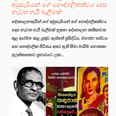
අඹුසැමියන් ගේ පෞද්ගලිකත්වය දෙස
නැවත හැරී බැලීමක්
දේශපාලනඥයින් ගේ අඹුසැමියන් ගේ පෞද්ගලිකත්වය
දෙස නැවත හැරී බැලීමක්
නූතන දේශපාලන කතිකාවත
තුළ ආරම්භ කළ යුතුව ඇත්තේ ප්‍රසිද්ධිය, මහජන සේවය
සහ පෞද්ගලික ජීවිතය අතර ඇති සීමා මායිම් නොතකා
ඉලක්කකොට ප්‍රහාරයට ලක...