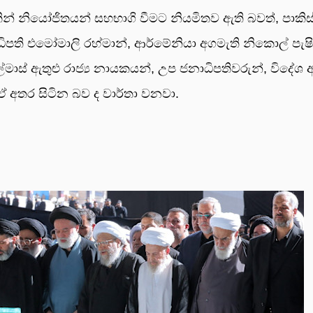
කින් නියෝ­ජි­ත­යන් සහ­භාගි වීමට නිය­මි­තව ඇති බවත්, පාකි
­ධි­පති එමෝ­මාලි රහ්මාන්, ආර්මේ­නියා අග­මැති නිකොල් පැෂි
ල්මාස් ඇතුළු රාජ්‍ය­ නා­ය­ක­යන්, උප ජනාධිපතිව­රුන්, විදේශ 
­සක් ඒ අතර සිටින බව ද වාර්තා වනවා.