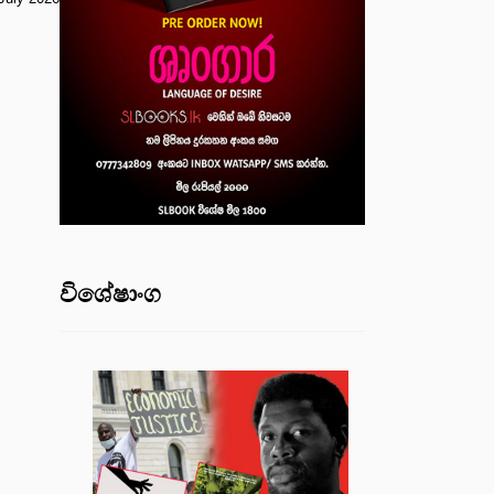
විශේෂාංග