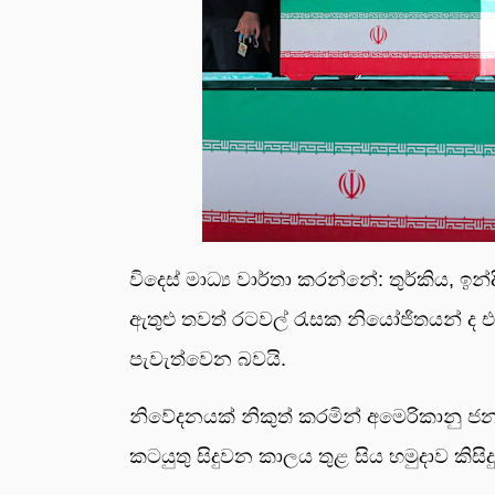
විදෙස් මාධ්‍ය වාර්තා කරන්නේ: තුර්කිය, ඉන්දි
ඇතුළු තවත් රට­වල් රැසක නියෝ­ජි­ත­යන් ද 
පැවැ­ත්වෙන බවයි.
නිවේ­ද­නයක් නිකුත් කරමින් අමෙ­රි­කානු 
කට­යුතු සිදු­වන කාලය තුළ සිය හමු­දාව කිසිදු