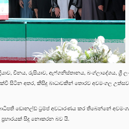
­යාව, චීනය, රුසි­යාව, ඇෆ්ග­නි­ස්තා­නය, බංග්ලා­දේ­ශය, ශ්‍රී 
එක්වී සිටින අතර, කිසිදු බාධා­ව­කින් තොරව අව­මංගල උත්ස­
ජනා­ධිපති ඩොනල්ඩ් ට්‍රම්ප් අවධාරණය කර තිබෙන්නේ අවමංගල
 ප්‍රහා­ර­යක් සිදු නොක­රන බව යි.