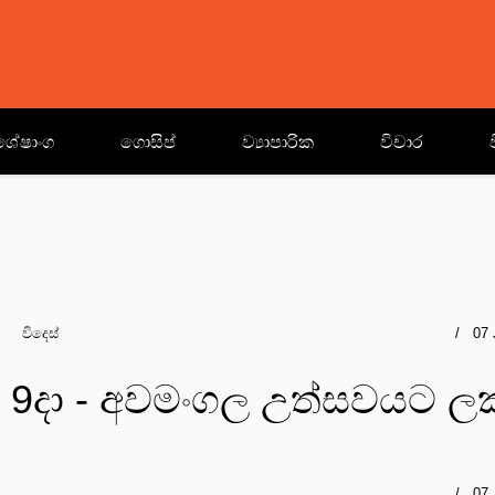
ශේෂාංග
ගොසිප්
ව්‍යාපාරික
විචාර
විදෙස්
07 
 9දා - අවමංගල උත්සවයට ල
07 