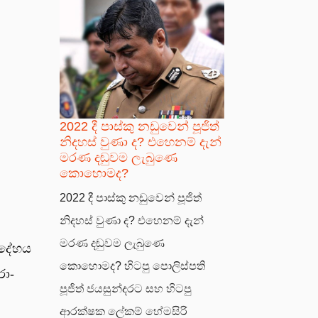
2022 දී පාස්කු නඩුවෙන් පූජිත්
නිදහස් වුණා ද? එහෙනම් දැන්
මරණ දඬුවම ලැබුණෙ
කොහොමද?
2022 දී පාස්කු නඩුවෙන් පූජිත්
නිදහස් වුණා ද? එහෙනම් දැන්
මරණ දඬුවම ලැබුණෙ
ා දේහය
කොහොමද? හිටපු පොලිස්පති
රා­
පූජිත් ජයසුන්දරට සහ හිටපු
ආරක්ෂක ලේකම් හේමසිරි