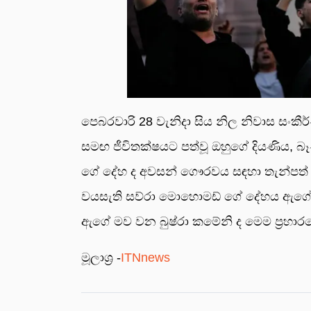
පෙබ­ර­වාරි 28 වැනිදා සිය නිල නිවාස සංකී­ර්
සමඟ ජීවි­ත­ක්ෂ­යට පත්වූ ඔහුගේ දිය­ණිය, බෑ
ගේ දේහ ද අව­සන් ගෞර­වය සඳහා තැන්පත් කර ඇ
වය­සැති සව්රා මොහො­මඩ් ගේ දේහය ඇගේ 
ඇගේ මව වන බුෂ්රා කමේනි ද මෙම ප්‍රහා­ර­ය
මූලාශ්‍ර -
ITNnews