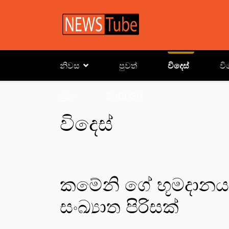
නිවස
පුවත්
විදෙස්
වි
ක්‍රිඩා
ENGLISH
විදෙස්
කමේනි ගේ භූමදානය
සංඛ්‍යාත පිරිසක්