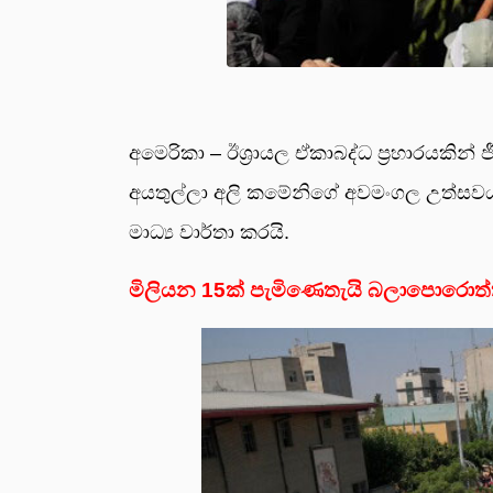
අමෙ­රිකා – ඊශ්‍රා­යල ඒකා­බද්ධ ප්‍රහා­ර­ය­කින
අය­තුල්ලා අලි කමේ­නිගේ අව­මං­ගල උත්ස­ව­
මාධ්‍ය වාර්තා කරයි.
මිලියන 15ක් පැමිණෙතැයි බලාපොරොත්