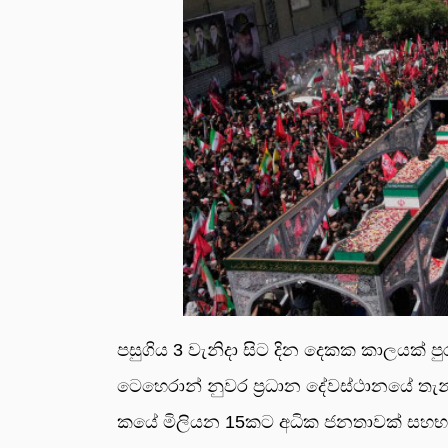
පසු­ගිය 3 වැනිදා සිට දින දෙකක කාල­යක් ප
ටෙහෙ­රාන් නුවර ප්‍රධාන දේව­ස්ථා­නයේ තැ
කයේ මිලි­යන 15කට අධික ජන­තා­වක් සහ­භා­