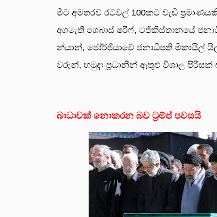
මීට අම­ත­රව රට­වල් 100කට වැඩි ප්‍රමා­ණ­ය­
අග­මැති ශෙබාස් ෂරීෆ්, ටජි­කි­ස්තා­නයේ ජනා
න්යාන්, ජෝර්ජි­යාවේ ජනා­ධි­පති මිකා­යිල් යි
ව­රුන්, හමුදා ප්‍රධා­නීන් ඇතුළු විශාල පිරි
බාධාවක් නොකරන බව ට්‍රම්ප් පවසයි