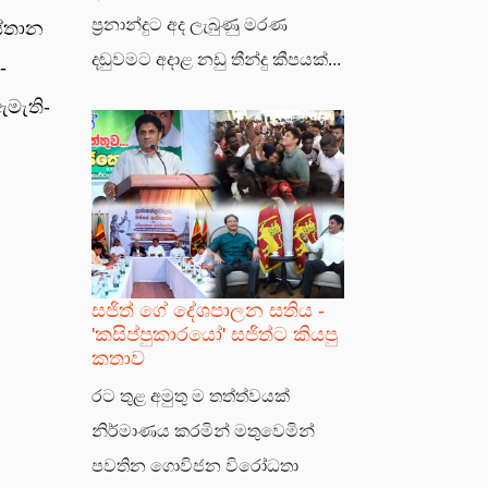
ප්‍රනාන්දුට අද ලැබුණු මරණ
ස්තාන
දඬුවමට අදාළ නඩු තීන්දු කීපයක්...
­
ඇමැ­ති­
සජිත් ගේ දේශපාලන සතිය -
'කසිප්පුකාරයෝ' සජිත්ට කියපු
කතාව
රට තුළ අමුතු ම තත්ත්වයක්
නිර්මාණය කරමින් මතුවෙමින්
පවතින ගොවිජන විරෝධතා