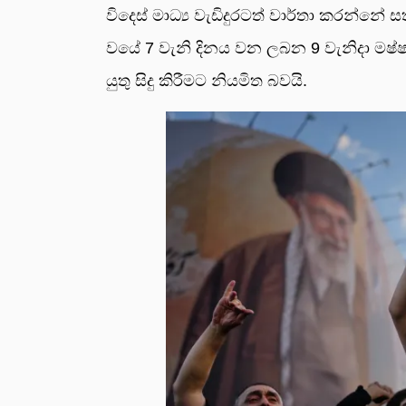
විදෙස් මාධ්‍ය වැඩි­දු­ර­ටත් වාර්තා කරන්නේ
වයේ 7 වැනි දිනය වන ලබන 9 වැනිදා මෂ්ෂාද්
යුතු සිදු කිරීමට නිය­මිත බවයි.