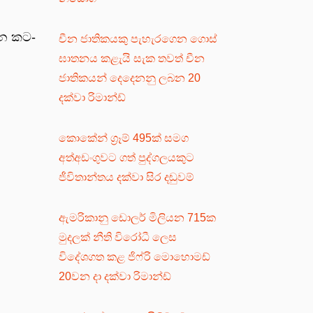
දාන කට­
චීන ජාතිකයකු පැහැරගෙන ගොස්
ඝාතනය කළැයි සැක තවත් චීන
ජාතිකයන් දෙදෙනනු ලබන 20
දක්වා රිමාන්ඩ්
කොකේන් ග්‍රෑම් 495ක් සමග
අත්අඩංගුවට ගත් පුද්ගලයකුට
ජීවිතාන්තය දක්වා සිර දඬුවම්
ඇමරිකානු ඩොලර් මිලියන 715ක
මුදලක් නීති විරෝධී ලෙස
විදේශගත කළ ජිෆ්රි මොහොමඩ්
20වන දා දක්වා රිමාන්ඩ්