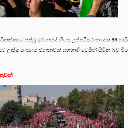
් ජීවි­ත­ක්ෂ­යට පත්වූ ඉරා­නයේ හිටපු උත්ත­රී­තර නායක 86 හැවි­ර
යට ලක්ෂ සංඛ්‍යාත ජන­තාවක් සහ­භාගි වෙමින් සිටින බව විද
තුවක්