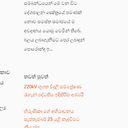
සම්බන්ධයෙන් මේ වන විට
දේශපාලන ක්‍ෂේත්‍රයේ පමණක්
නොව සමස්ත සමාජයේ ම
අවදානය යොමු වෙමින් තිබේ.
බලය ලබාගැනීමට පෙර ලබාදුන්
පොරොන්දු ඉ...
ලංකාව
තවත් පුවත්
වය
220kV භූගත විදුලි සම්ප්‍රේෂණ
රැහැන් පද්ධතිය ඉදිකිරීම් අරඹයි
්‍ය
හිරුණිකා ගේ අභියාචනය
සැප්තැම්බර් 23 යළි කැඳවීමට
නියෝග