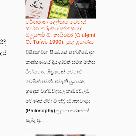
වර්තමාන ලෝකය වෙනස්
කරන තරුණ චින්තකයා;
ඔලූෆෙමි ඕ. තායිවෝ (Olúfẹ́mi
O. Táíwò 1990); ප්‍රභූ ග්‍රහණය
ිදි
විසිඑක්වන සියවසේ සන්නිවේදන
ෙස්
තාක්ෂණයේ දියුණුවත් සමග මිනිස්
චින්තනය ශීඝ්‍රයෙන් වෙනස්
වෙමින් පවතී. එවැනි යුගයක,
හුදෙක් විශ්වවිද්‍යාල කාමරවලට
පමණක් සීමා වී තිබූ දර්ශනවාදය
(Philosophy)
නූතන සමාජයේ
සැබෑ ප්‍ර...