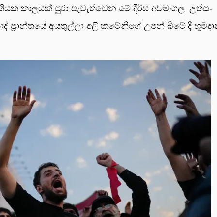
 සති­යක කාල­යක් පුරා පැවැ­ත්වෙන මේ දීර්ඝ අව­මං­ගල උත්ස­
 ප්‍රාන්තයේ අය­තුල්ලා අලි කමේ­නිගේ උපන් බිමේ දී භූම­