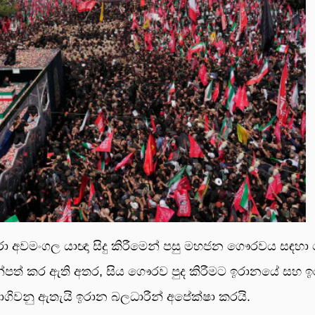
ුරා අව­මං­ගල යාඥා සිදු කිරීමෙන් පසු මහ­ජන ගෞර­වය සඳහ
න්පත් කර ඇති අතර, සිය ගෞරව පුද කිරී­මට ඉරා­නයේ සහ ඉ
ගි­වනු ඇතැයි ඉරාන බල­ධා­රීන් අපේක්ෂා කරයි.