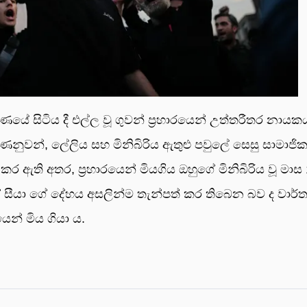
ණයේ සිටි­ය දී එල්ල වූ ගුවන් ප්‍රහා­ර­යෙන් උත්ත­රී­තර නාය­ක
ණ­නු­වන්, ලේලිය සහ මිනි­බි­රිය ඇතුළු පවුලේ සෙසු සාමා­ජි­ක
ති අතර, ප්‍රහා­ර­යෙන් මිය­ගිය ඔහුගේ මිනි­බි­රිය වූ මාස
සීයා ගේ දේහය අස­ලින්ම තැන්පත් කර තිබෙන බව ද වාර්ත
ෙන් මිය ගියා ය.