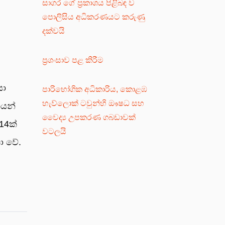
සාගර ගේ ප්‍රකාශය පිළිබඳ ව
පොලිසිය අධිකරණයට කරුණු
දක්වයි
ප්‍රශංසාව පළ කිරීම
යා
පාරිභෝගික අධිකාරිය, කොළඹ
හැව්ලොක් ටවුන්හි ඖෂධ සහ
­යන්
වෛද්‍ය උපකරණ ගබඩාවක්
 14ක්
වටලයි
ා වේ.