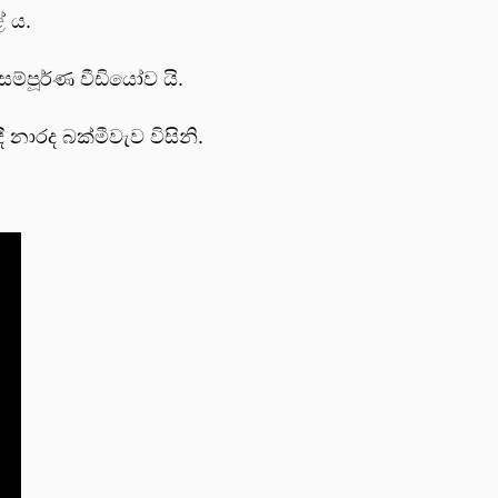
 ය.
ම්පූර්ණ වීඩියෝව යි.
නාරද බක්මීවැව විසිනි.