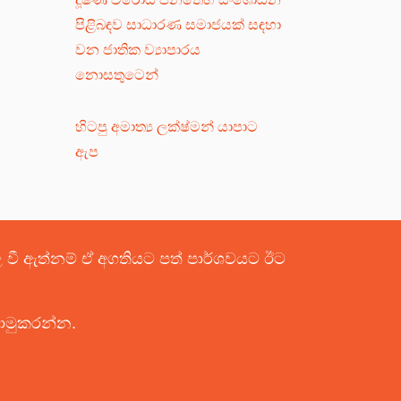
පිළිබඳව සාධාරණ සමාජයක් සඳහා
වන ජාතික ව්‍යාපාරය
නොසතුටෙන්
හිටපු අමාත්‍ය ලක්ෂ්මන් යාපාට
ඇප
පළ වී ඇත්නම් ඒ අගතියට පත් පාර්ශවයට ඊට
යොමුකරන්න.