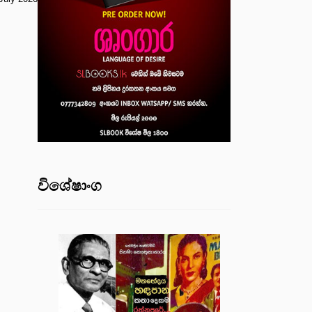
විශේෂාංග