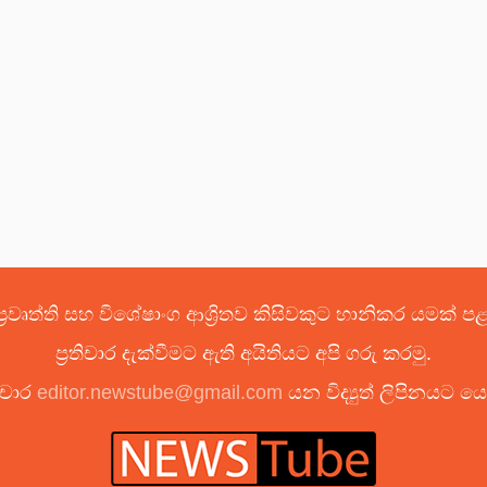
්‍රවෘත්ති සහ විශේෂාංග ආශ්‍රිතව කිසිවකුට හානිකර යමක් 
ප්‍රතිචාර දැක්වීමට ඇති අයිතියට අපි ගරු කරමු.
ිචාර
editor.newstube@gmail.com
යන විද්‍යුත් ලිපිනයට 