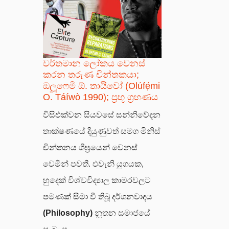
වර්තමාන ලෝකය වෙනස්
කරන තරුණ චින්තකයා;
ඔලූෆෙමි ඕ. තායිවෝ (Olúfẹ́mi
O. Táíwò 1990); ප්‍රභූ ග්‍රහණය
විසිඑක්වන සියවසේ සන්නිවේදන
තාක්ෂණයේ දියුණුවත් සමග මිනිස්
චින්තනය ශීඝ්‍රයෙන් වෙනස්
වෙමින් පවතී. එවැනි යුගයක,
හුදෙක් විශ්වවිද්‍යාල කාමරවලට
පමණක් සීමා වී තිබූ දර්ශනවාදය
(Philosophy)
නූතන සමාජයේ