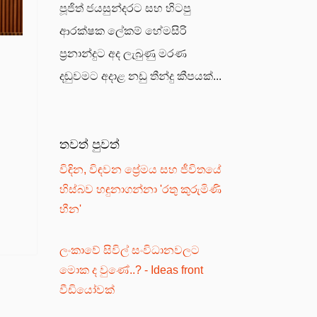
පූජිත් ජයසුන්දරට සහ හිටපු
ආරක්ෂක ලේකම් හේමසිරි
ප්‍රනාන්දුට අද ලැබුණු මරණ
්
දඬුවමට අදාළ නඩු තීන්දු කීපයක්...
තවත් පුවත්
විඳින, විඳවන ප්‍රේමය සහ ජීවිතයේ
හිස්බව හඳුනාගන්නා 'රතු කුරුමිණි
හීන'
ලංකාවේ සිවිල් සංවිධානවලට
මොක ද වුණේ..? - Ideas front
වීඩියෝවක්