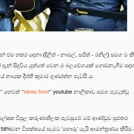
එම හතර දෙනා (දිලිත් - නාමල්, සජිත් - රනිල්) සමග ම කිස
් දැන් සිදුවිය යුත්තේ වෙන ම බලවේගයක් ගොඩනැගීම සඳහ
ේ නායක දීප්ති කුමාර ගුණරත්න පැවසී ය.
 හෙවත් ‘‘
Ideas front
’’ youtube නාලිකාව සමග පැවැත්වූ
්ලේෂක විපුල කරුණාතිලක පැවසුවේ මේ ආණ්ඩුව සුළුතර
 58%වන විපක්ෂයේ සැමට 'හොරු' යැයි ආමන්ත්‍රණය කිරීම 