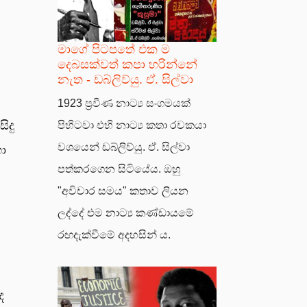
මාගේ පිටපතේ එක ම
දෙබසක්වත් කපා හරින්නේ
නැත - ඩබ්ලිව්යු. ඒ. සිල්වා
1923 ප්‍රවීණ නාට්‍ය සංගමයක්
ිදු
පිහිටවා එහි නාට්‍ය කතා රචකයා
වශයෙන් ඩබ්ලිව්යු. ඒ. සිල්වා
ා
පත්කරගෙන සිටියේය. ඔහු
"අවිචාර සමය" කතාව ලියන
ලද්දේ එම නාට්‍ය කණ්ඩායමේ
රඟදැක්වීමේ අදහසින් ය.
ද