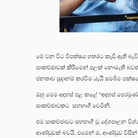
මේ වන විට විපක්ෂය හතරට කැඩී ඇති බැවින් 
සාකච්ඡාවක් කිරීමෙන් පලක් නොමැති බවත
ජනතාව සූදානම් කරවීම යැයි සමබිම පක්ෂය
ඔහු මෙම අදහස් පළ කළේ ‘‘අදහස් පෙරමුණ’’
සාකච්ඡාවකට සහභාගි වෙමිනි.
එම සාකච්ඡාවට සහභාගි වූ දේශපාලන විශ
ආණ්ඩුවක් බවයි. එමෙන් ම, ආණ්ඩුව විසින්