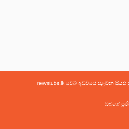
newstube.lk වෙබ් අඩවියේ පළවන සියළු ප
ඔබගේ ප්‍රත