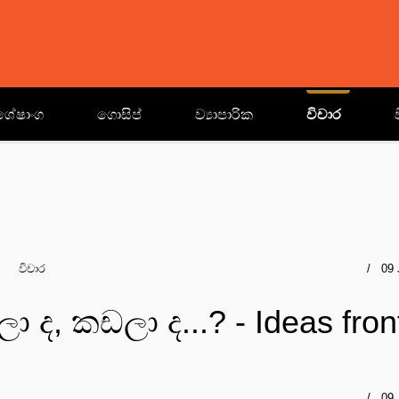
ශේෂාංග
ගොසිප්
ව්‍යාපාරික
විචාර
විචාර
09 
 ද, කඩලා ද...? - Ideas fron
09 