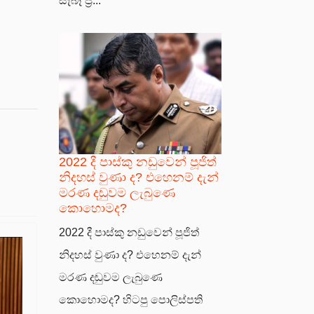
සැබෑ ප්‍ර...
2022 දී පාස්කු නඩුවෙන් පූජිත්
නිදහස් වුණා ද? එහෙනම් දැන්
මරණ දඬුවම ලැබුණෙ
කොහොමද?
2022 දී පාස්කු නඩුවෙන් පූජිත්
නිදහස් වුණා ද? එහෙනම් දැන්
මරණ දඬුවම ලැබුණෙ
කොහොමද? හිටපු පොලිස්පති