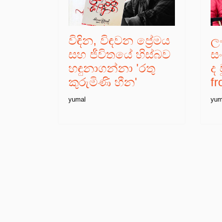
විඳින, විඳවන ප්‍රේමය
ලං
සහ ජීවිතයේ හිස්බව
ස
හඳුනාගන්නා 'රතු
ද 
කුරුමිණි හීන'
f
yumal
yum