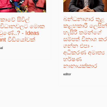
බන්ධනාගාර තුළ
කාවේ සිවිල්
කළහකාරී ලෙසින
ංවිධානවලට මොක
හැසිරී තමන්ගේ
වුණේ..? - Ideas
සම්පත් විනාශ කර
ront වීඩියෝවක්
ගන්න එපා -
al
අධිකරණ අමාත්‍ය
හර්ෂණ
නානායක්කාර
editor