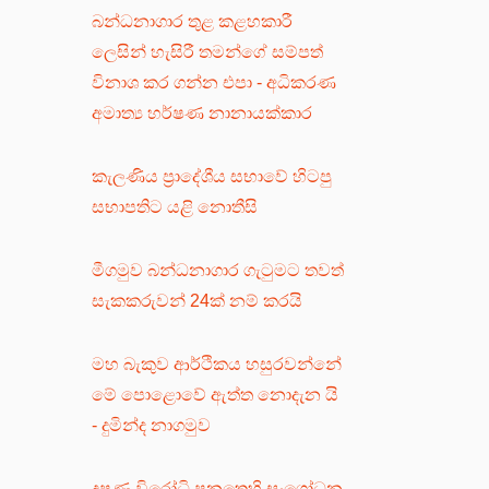
බන්ධනාගාර තුළ කළහකාරී
ලෙසින් හැසිරී තමන්ගේ සම්පත්
විනාශ කර ගන්න එපා - අධිකරණ
අමාත්‍ය හර්ෂණ නානායක්කාර
කැලණිය ප්‍රාදේශීය සභාවේ හිටපු
සභාපතිට යළි නොතීසි
මීගමුව බන්ධනාගාර ගැටුමට තවත්
සැකකරුවන් 24ක් නම් කරයි
මහ බැකුව ආර්ථිකය හසුරවන්නේ
මේ පොළොවේ ඇත්ත නොදැන යි
- දුමින්ද නාගමුව
දූෂණ විරෝධි පනතෙහි සංශෝධන