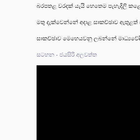
බරපතළ වරදක් යැයි හෙතෙම පැහැදිලි කළේ
මතු දැක්වෙන්නේ අදාළ සාකච්ඡාව ඇතුළත් ස
සාකච්ඡාව මෙහෙයවනු ලබන්නේ මාධ්‍යවේදී 
සටහන - ජයසිරි අලවත්ත