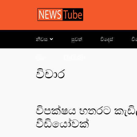
නිවස
පුවත්
විදෙස්
වි
ක්‍රිඩා
ENGLISH
විචාර
විපක්ෂය හතරට කැඩිලා
වීඩියෝවක්