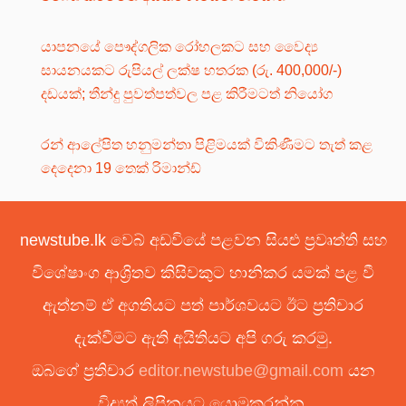
යාපනයේ පෞද්ගලික රෝහලකට සහ වෛද්‍ය
සායනයකට රුපියල් ලක්ෂ හතරක (රු. 400,000/-)
දඩයක්; තීන්දු පුවත්පත්වල පළ කිරීමටත් නියෝග
රන් ආලේපිත හනුමන්තා පිළිමයක් විකිණීමට තැත් කළ
දෙදෙනා 19 තෙක් රිමාන්ඩ්
newstube.lk වෙබ් අඩවියේ පළවන සියළු ප්‍රවෘත්ති සහ
විශේෂාංග ආශ්‍රිතව කිසිවකුට හානිකර යමක් පළ වී
ඇත්නම් ඒ අගතියට පත් පාර්ශවයට ඊට ප්‍රතිචාර
දැක්වීමට ඇති අයිතියට අපි ගරු කරමු.
ඔබගේ ප්‍රතිචාර
editor.newstube@gmail.com
යන
විද්‍යුත් ලිපිනයට යොමුකරන්න.