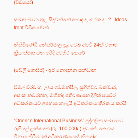
(වීඩියෝ)
සමාජ මාධ්‍ය තුළ සිදුවන්නේ හොඳ ද, නරක ද...? - Ideas
front වීඩියෝවක්
නීතිවිරෝධී අන්තර්ජාල සූදු වෙබ් අඩවි 24ක් වහාම
ක්‍රියාත්මක වන පරිදි අවහිර කෙරේ
(ඩේලි ගොසිප්) - අපි නොදන්න සන්ධාන
විමල් වීරවංශ, උදය ගම්මන්පිල, සුගීශ්වර බණ්ඩාර,
අසංක නවරත්න, මහින්ද පතිරණ සහ දිලිත් ජයවීර
අධිකරණයට අපහාස කළැයි අධිකරණය තීරණය කරයි
“Orience International Business” පුද්ගලික සමාගමට
රුපියල් ලක්ෂයක (රු. 100,000/-) දඩයක්! තොගය
විනාශ කිරීමටත් අධිකරණයෙන් නියෝග