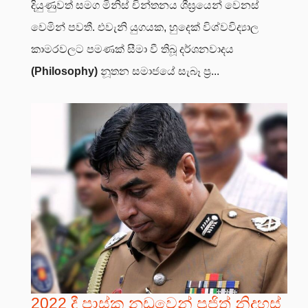
දියුණුවත් සමග මිනිස් චින්තනය ශීඝ්‍රයෙන් වෙනස්
වෙමින් පවතී. එවැනි යුගයක, හුදෙක් විශ්වවිද්‍යාල
කාමරවලට පමණක් සීමා වී තිබූ දර්ශනවාදය
(Philosophy)
නූතන සමාජයේ සැබෑ ප්‍ර...
2022 දී පාස්කු නඩුවෙන් පූජිත් නිදහස්