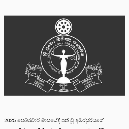
2025 පෙබරවාරි මාසයේදී පත් වූ අමරසූරියගේ