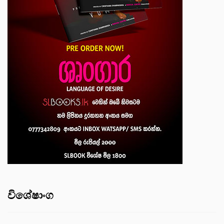
විශේෂාංග