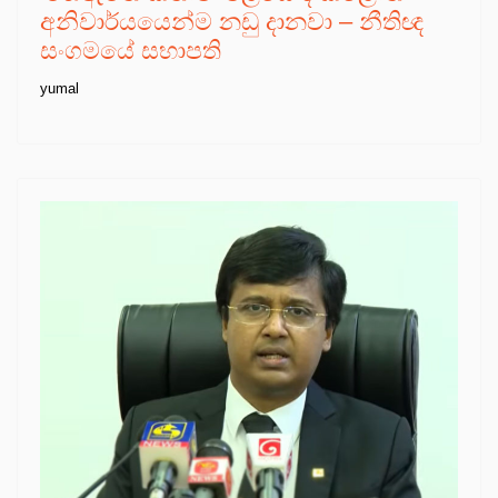
අනිවාර්යයෙන්ම නඩු දානවා – නීතිඥ
සංගමයේ සභාපති
yumal