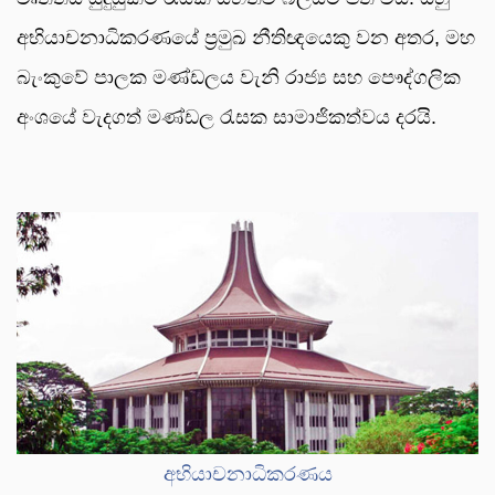
අභියාචනාධිකරණයේ ප්‍රමුඛ නීතිඥයෙකු වන අතර, මහ
බැංකුවේ පාලක මණ්ඩලය වැනි රාජ්‍ය සහ පෞද්ගලික
අංශයේ වැදගත් මණ්ඩල රැසක සාමාජිකත්වය දරයි.
අභියාචනාධිකරණය