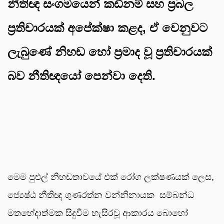
නීතිඥ සංගමයෙන් කඩිනම් සහ ප්‍රබල
ප්‍රතිචාරයක් අපේක්ෂා කළද, ඒ වෙනුවට
ලැබුණේ නිහඬ හෝ ප්‍රමාද වූ ප්‍රතිචාරයක්
බව නීතිඥයෝ පෙන්වා දෙති.
මෙම පුළුල් නිහඬතාවයේ එක් රෝග ලක්ෂණයක් ලෙස,
ජ්‍යෙෂ්ඨ නීතිඥ ගුණරත්න වන්නිනායක සම්බන්ධ
මතභේදාත්මක සිදුවීම හැසිරවූ ආකාරය බොහෝ