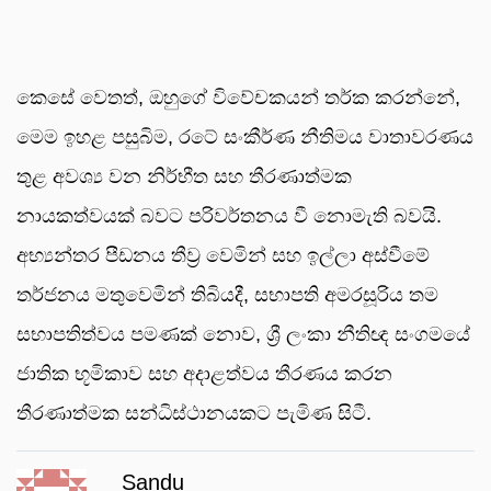
කෙසේ වෙතත්, ඔහුගේ විවේචකයන් තර්ක කරන්නේ,
මෙම ඉහළ පසුබිම, රටේ සංකීර්ණ නීතිමය වාතාවරණය
තුළ අවශ්‍ය වන නිර්භීත සහ තීරණාත්මක
නායකත්වයක් බවට පරිවර්තනය වී නොමැති බවයි.
අභ්‍යන්තර පීඩනය තීව්‍ර වෙමින් සහ ඉල්ලා අස්වීමේ
තර්ජනය මතුවෙමින් තිබියදී, සභාපති අමරසූරිය තම
සභාපතිත්වය පමණක් නොව, ශ්‍රී ලංකා නීතිඥ සංගමයේ
ජාතික භූමිකාව සහ අදාළත්වය තීරණය කරන
තීරණාත්මක සන්ධිස්ථානයකට පැමිණ සිටී.
Sandu