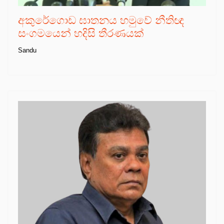
අකුරේගොඩ ඝාතනය හමුවේ නීතිඥ
සංගමයෙන් හදිසි තීරණයක්
Sandu