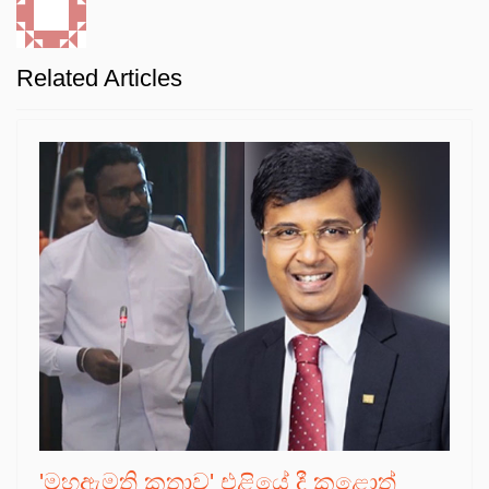
Related Articles
'මහඇමති කතාව' එළියේ දී කළොත්