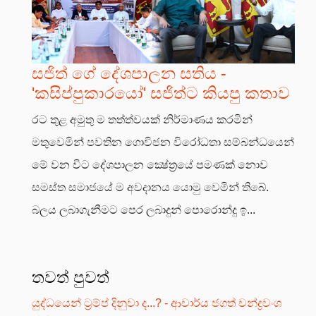
සජිත් ගේ දේශපාලන සතිය -
'කසිප්පුකාරයෝ' සජිත්ට කියපු කතාව
රට තුළ අමුතු ම තත්ත්වයක් නිර්මාණය කරමින්
මතුවෙමින් පවතින ගොවිජන විරෝධතා සම්බන්ධයෙන්
මේ වන විට දේශපාලන ක්‍ෂේත්‍රයේ පමණක් නොව
සමස්ත සමාජයේ ම අවදානය යොමු වෙමින් තිබේ.
බලය ලබාගැනීමට පෙර ලබාදුන් පොරොන්දු ඉ...
තවත් පුවත්
යුද්ධයෙන් ට්‍රම්ප් දිනුවා ද...? - ආචාර්ය ජගත් චන්ද්‍රවංශ