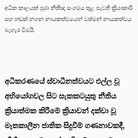
අධික කාලයක් පුරා නීතිඥ සංගමය තුළ පැවති ක්‍රියාකාරී
සහ හඬක් නගන නායකත්වයෙන් වත්මන් නායකත්වය
බැහැර වීමයි.
අධිකරණයේ ස්වාධීනත්වයට එල්ල වූ
අභියෝගවල සිට සැකකටයුතු නීතිය
ක්‍රියාත්මක කිරීමේ ක්‍රියාවන් දක්වා වූ
මෑතකාලීන ජාතික සිදුවීම් ගණනාවකදී,