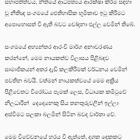
සභාපතිත්වය, නීතියේ ආධිපත්‍යය ආරක්ෂා කිරීම සඳහා
වූ නීතිඥ සංගමයේ ඓතිහාසික භූමිකාව ඉටු කිරීමට
අපොහොසත් වී ඇති බවට චෝදනා එල්ල වෙමින් තිබේ.
සංගමයේ අභ්‍යන්තර ආරංචි මාර්ග අනාවරණය
කරන්නේ, මෙම නායකත්ව විලාසය පිළිබඳව
සාමාජිකයන් අතර දැඩි කලකිරීමක් වර්ධනය වෙමින්
පවතින බවයි. වත්මන් නායකත්වයේ මෙම අක්‍රිය
පිළිවෙතට විරෝධය පෑමක් ලෙස, විධායක කමිටුවේ
නිලධාරීන් දෙදෙනෙකු සිය තනතුරුවලින් ඉල්ලා
අස්වීමට සලකා බලමින් සිටින බවද වාර්තා වේ.
මෙම විවේචනයේ හරය වී ඇත්තේ, දශක දෙකකට