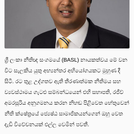
ශ්‍රී ලංකා නීතිඥ සංගමයේ (BASL) නායකත්වය මේ වන
විට සැලකිය යුතු අභ්‍යන්තර අභියෝගයකට මුහුණ දී
සිටී. රට තුළ උද්ගතව ඇති තීරණාත්මක නීතිමය සහ
ව්‍යවස්ථාමය ගැටළු සම්බන්ධයෙන් එහි සභාපති, රජීව්
අමරසූරිය අනුගමනය කරන නිහඬ පිළිවෙත හේතුවෙන්
නීති ක්ෂේත්‍රයේ ජ්‍යෙෂ්ඨ සාමාජිකයන්ගෙන් ඔහු වෙත
දැඩි විවේචනයක් එල්ල වෙමින් පවතී.