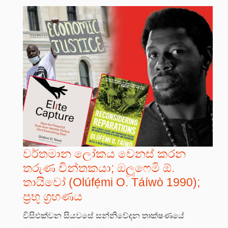
වර්තමාන ලෝකය වෙනස් කරන
තරුණ චින්තකයා; ඔලූෆෙමි ඕ.
තායිවෝ (Olúfẹ́mi O. Táíwò 1990);
ප්‍රභූ ග්‍රහණය
විසිඑක්වන සියවසේ සන්නිවේදන තාක්ෂණයේ