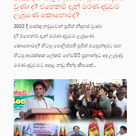
වුණා ද? එහෙනම් දැන් මරණ දඬුවම
ලැබුණෙ කොහොමද?
2022 දී පාස්කු නඩුවෙන් පූජිත් නිදහස් වුණා
ද? එහෙනම් දැන් මරණ දඬුවම ලැබුණෙ
කොහොමද? හිටපු පොලිස්පති පූජිත් ජයසුන්දරට සහ
හිටපු ආරක්ෂක ලේකම් හේමසිරි ප්‍රනාන්දුට අද ලැබුණු
මරණ දඬුවමට අදාළ නඩු තීන්දු කීපයක්...