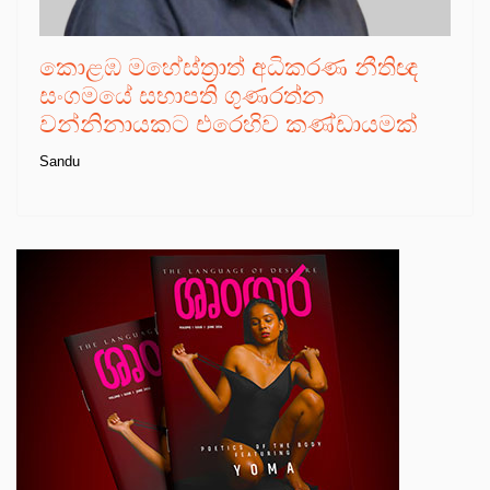
කොළඹ මහේස්ත්‍රාත් අධිකරණ නීතිඥ
සංගමයේ සභාපති ගුණරත්න
වන්නිනායකට එරෙහිව කණ්ඩායමක්
Sandu