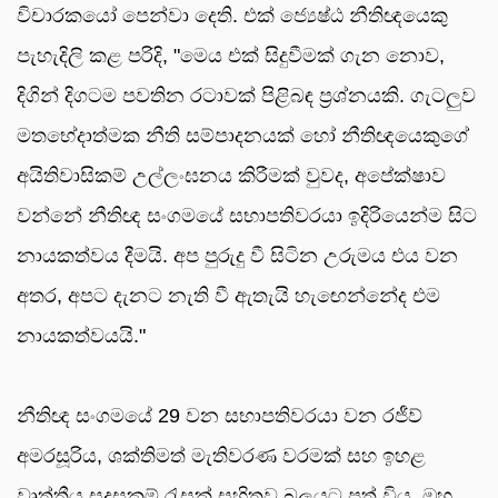
විචාරකයෝ පෙන්වා දෙති. එක් ජ්‍යෙෂ්ඨ නීතිඥයෙකු
පැහැදිලි කළ පරිදි, "මෙය එක් සිදුවීමක් ගැන නොව,
දිගින් දිගටම පවතින රටාවක් පිළිබඳ ප්‍රශ්නයකි. ගැටලුව
මතභේදාත්මක නීති සම්පාදනයක් හෝ නීතිඥයෙකුගේ
අයිතිවාසිකම් උල්ලංඝනය කිරීමක් වුවද, අපේක්ෂාව
වන්නේ නීතිඥ සංගමයේ සභාපතිවරයා ඉදිරියෙන්ම සිට
නායකත්වය දීමයි. අප පුරුදු වී සිටින උරුමය එය වන
අතර, අපට දැනට නැති වී ඇතැයි හැඟෙන්නේද එම
නායකත්වයයි."
නීතිඥ සංගමයේ 29 වන සභාපතිවරයා වන රජීව්
අමරසූරිය, ශක්තිමත් මැතිවරණ වරමක් සහ ඉහළ
වෘත්තීය සුදුසුකම් රැසක් සහිතව බලයට පත් විය. ඔහු