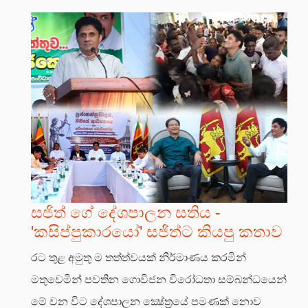
සජිත් ගේ දේශපාලන සතිය -
'කසිප්පුකාරයෝ' සජිත්ට කියපු කතාව
රට තුළ අමුතු ම තත්ත්වයක් නිර්මාණය කරමින්
මතුවෙමින් පවතින ගොවිජන විරෝධතා සම්බන්ධයෙන්
මේ වන විට දේශපාලන ක්‍ෂේත්‍රයේ පමණක් නොව