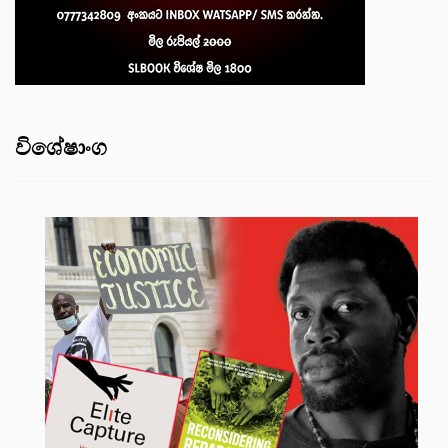
විශේෂාංග