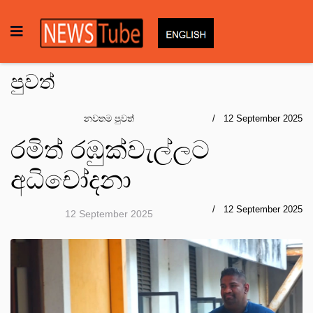
පුවත්
නවතම පුවත්
12 September 2025
රමිත් රඹුක්වැල්ලට
අධිචෝදනා
12 September 2025
12 September 2025