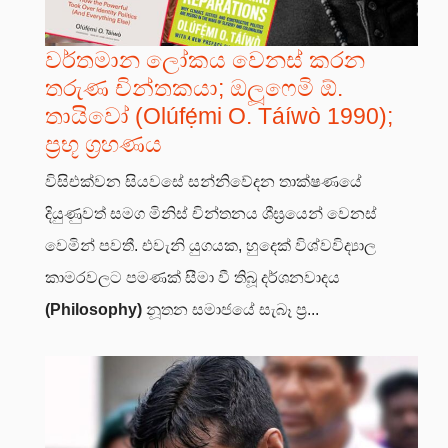
වර්තමාන ලෝකය වෙනස් කරන
තරුණ චින්තකයා; ඔලූෆෙමි ඕ.
තායිවෝ (Olúfẹ́mi O. Táíwò 1990);
ප්‍රභූ ග්‍රහණය
විසිඑක්වන සියවසේ සන්නිවේදන තාක්ෂණයේ
දියුණුවත් සමග මිනිස් චින්තනය ශීඝ්‍රයෙන් වෙනස්
වෙමින් පවතී. එවැනි යුගයක, හුදෙක් විශ්වවිද්‍යාල
කාමරවලට පමණක් සීමා වී තිබූ දර්ශනවාදය
(Philosophy)
නූතන සමාජයේ සැබෑ ප්‍ර...