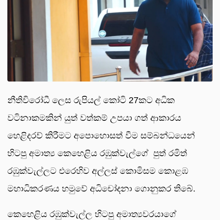
නීතිවිරෝධී ලෙස රුපියල් කෝටි 27කට අධික
වටිනාකමකින් යුත් වත්කම් උපයා ගත් ආකාරය
හෙළිදරව් කිරීමට අපොහොසත් වීම සම්බන්ධයෙන්
හිටපු අමාත්‍ය කෙහෙළිය රඹුක්වැල්ගේ පුත් රමිත්
රඹුක්වැල්ලට එරෙහිව අල්ලස් කොමිසම කොළඹ
මහාධිකරණය හමුවේ අධිචෝදනා ගොනුකර තිබේ.
කෙහෙළිය රඹුක්වැල්ල හිටපු අමාත්‍යවරයාගේ