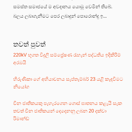
සමස්ත සමාජයේ ම අවදානය යොමු වෙමින් තිබේ.
බලය ලබාගැනීමට පෙර ලබාදුන් පොරොන්දු ඉ...
තවත් පුවත්
220kV භූගත විදුලි සම්ප්‍රේෂණ රැහැන් පද්ධතිය ඉදිකිරීම්
අරඹයි
හිරුණිකා ගේ අභියාචනය සැප්තැම්බර් 23 යළි කැඳවීමට
නියෝග
චීන ජාතිකයකු පැහැරගෙන ගොස් ඝාතනය කළැයි සැක
තවත් චීන ජාතිකයන් දෙදෙනනු ලබන 20 දක්වා
රිමාන්ඩ්