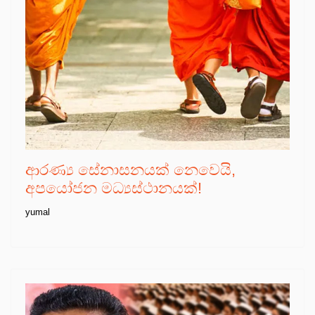
ආරණ්‍ය සේනාසනයක් නෙවෙයි,
අපයෝජන මධ්‍යස්ථානයක්!
yumal