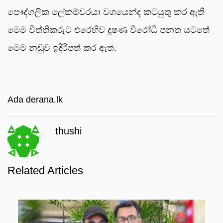
පෞද්ගලික ලේකම්වරයා වශයෙන්ද කටයුතු කර ඇති
මෙම විත්තිකරුට එරෙහිව දූෂණ විරෝධී පනත යටතේ
මෙම නඩුව ඉදිරිපත් කර ඇත.
Ada derana.lk
thushi
Related Articles