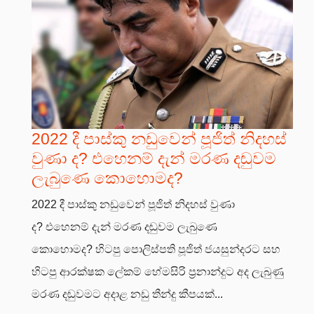
2022 දී පාස්කු නඩුවෙන් පූජිත් නිදහස්
වුණා ද? එහෙනම් දැන් මරණ දඬුවම
ලැබුණෙ කොහොමද?
2022 දී පාස්කු නඩුවෙන් පූජිත් නිදහස් වුණා
ද? එහෙනම් දැන් මරණ දඬුවම ලැබුණෙ
කොහොමද? හිටපු පොලිස්පති පූජිත් ජයසුන්දරට සහ
හිටපු ආරක්ෂක ලේකම් හේමසිරි ප්‍රනාන්දුට අද ලැබුණු
මරණ දඬුවමට අදාළ නඩු තීන්දු කීපයක්...