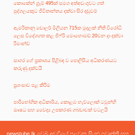
කොකේන් ග්‍රෑම් 495ක් සමග අත්අඩංගුවට ගත්
පුද්ගලයකුට ජීවිතාන්තය දක්වා සිර දඬුවම්
ඇමරිකානු ඩොලර් මිලියන 715ක මුදලක් නීති විරෝධී
ලෙස විදේශගත කළ ජිෆ්රි මොහොමඩ් 20වන දා දක්වා
රිමාන්ඩ්
සාගර ගේ ප්‍රකාශය පිළිබඳ ව පොලිසිය අධිකරණයට
කරුණු දක්වයි
ප්‍රශංසාව පළ කිරීම
පාරිභෝගික අධිකාරිය, කොළඹ හැව්ලොක් ටවුන්හි
ඖෂධ සහ වෛද්‍ය උපකරණ ගබඩාවක් වටලයි
newstube.lk වෙබ් අඩවියේ පළවන සියළු ප්‍රවෘත්ති සහ