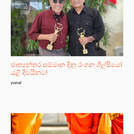
ජාත්‍යන්තර සම්මාන දිනූ රංගන ශිල්පියෝ
යළි දිවයිනට!
yumal