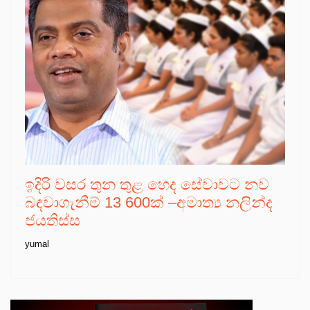
ඉදිරි වසර තුන තුළ හෙද සේවාවට නව
බඳවාගැනීම් 13 600ක් –අමාත්‍ය නලින්ද
ජයතිස්ස
yumal