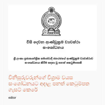
විනිසුරුවරුන්ගේ විශ්‍රාම වයස
සංශෝධනයට අදාළ පනත් කෙටුම්පත
ගැසට් කෙරේ
editor