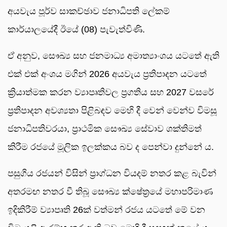
අයවැය පූර්ව සාකච්ඡාව ජනාධිපති ලේකම්
කාර්යාලයේදී ඊයේ (08) පැවැත්විණි.
ඒ අනුව, සෞඛ්‍ය සහ ජනමාධ්‍ය අමාත්‍යාංශය යටතේ ඇති
එක් එක් අංශය මගින් 2026 අයවැය ප්‍රතිපාදන යටතේ
ක්‍රියාත්මක කරන ව්‍යාපෘතිවල ප්‍රගතිය සහ 2027 වසරේ
ප්‍රතිපාදන අවශ්‍යතා පිළිබඳව මෙහි දී වෙන් වෙන්ව විමසූ
ජනාධිපතිවරයා, ප්‍රාථමික සෞඛ්‍ය සේවාව ශක්තිමත්
කිරීම රජයේ මූලික ඉලක්කය බව ද පෙන්වා දුන්නේ ය.
පසුගිය රජයන් විසින් ප්‍රාග්ධන වියදම් නතර කළ බැවින්
අතරමඟ නතර වී තිබූ සෞඛ්‍ය ක්ෂේත්‍රයේ මහාපරිමාණ
ඉදිකිරීම් ව්‍යාපෘති 26ක් වත්මන් රජය යටතේ මේ වන