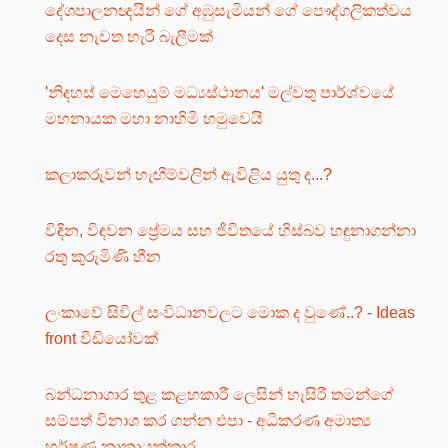
දේශපාලනඥයින් ගේ අඹුසැමියන් ගේ පෞද්ගලිකත්වය
දෙස නැවත හැරී බැලීමක්
'නිදහස් මෙහෙයුම් මධ්‍යස්ථානය' මල්වතු පාර්ශ්වයේ
මහනායක මහා නාහිමි හමුවෙයි
කලාකරුවන් හැඟීම්වලින් ඇවිළිය යුතු ද...?
විඳින, විඳවන ප්‍රේමය සහ ජීවිතයේ හිස්බව හඳුනාගන්නා
රතු කුරුමිණි හීන
ලංකාවේ සිවිල් සංවිධානවලට මොක ද වුණේ..? - Ideas
front වීඩියෝවක්
බන්ධනාගාර තුළ කළහකාරී ලෙසින් හැසිරී තමන්ගේ
සම්පත් විනාශ කර ගන්න එපා - අධිකරණ අමාත්‍ය
හර්ෂණ නානායක්කාර