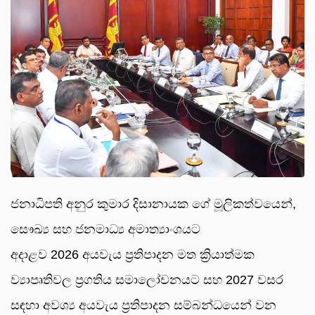
ජනාධිපති අනුර කුමාර දිසානායක ගේ මූලිකත්වයෙන්,
සෞඛ්‍ය සහ ජනමාධ්‍ය අමාත්‍යාංශයට
අදාළව 2026 අයවැය ප්‍රතිපාදන මත ක්‍රියාත්මක
ව්‍යාපෘතිවල ප්‍රගතිය සමාලෝචනයට සහ 2027 වසර
සඳහා අවශ්‍ය අයවැය ප්‍රතිපාදන සම්බන්ධයෙන් වන