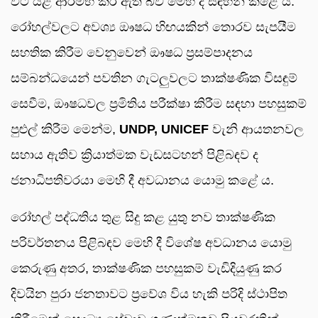
විට යළි ආරම්භ කර ඇති බව මෙහි දී සඳහන් කළේ ය.
රෝහල්වලට අවශ්‍ය ඖෂධ හිඟයකින් තොරව සැපයීම
සහතික කිරීම වෙනුවෙන් ඖෂධ ප්‍රසම්පාදනය
සම්බන්ධයෙන් පවතින ගැටලුවලට තාක්ෂණික විසඳුම්
සෙවීම, ඖෂධවල ප්‍රමිතිය පරීක්ෂා කිරීම සඳහා පහසුකම්
පුළුල් කිරීම මෙන්ම,
UNDP, UNICEF
වැනි ආයතනවල
සහාය ඇතිව ක්‍රියාත්මක වැඩසටහන් පිළිබඳව ද
ජනාධිපතිවරයා මෙහි දී අවධානය යොමු කළේ ය.
රෝහල් පද්ධතිය තුළ සිදු කළ යුතු නව තාක්ෂණික
පරිවර්තනය පිළිබඳව මෙහි දී විශේෂ අවධානය යොමු
කෙරුණු අතර, තාක්ෂණික පහසුකම් වැඩිදියුණු කර
දිවයින පුරා ජනතාවට ප්‍රවේශ විය හැකි පරිදි ස්ථාපිත