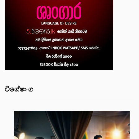
විශේෂාංග