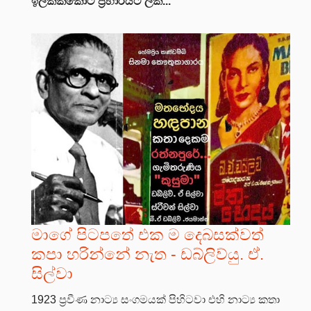
ඉලක්කකොට ප්‍රහාරයට ලක...
මාගේ පිටපතේ එක ම දෙබසක්වත්
කපා හරින්නේ නැත - ඩබ්ලිව්යු. ඒ.
සිල්වා
1923 ප්‍රවීණ නාට්‍ය සංගමයක් පිහිටවා එහි නාට්‍ය කතා