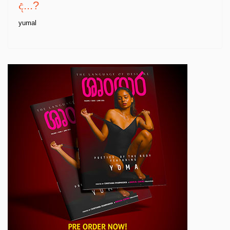
ද...?
yumal