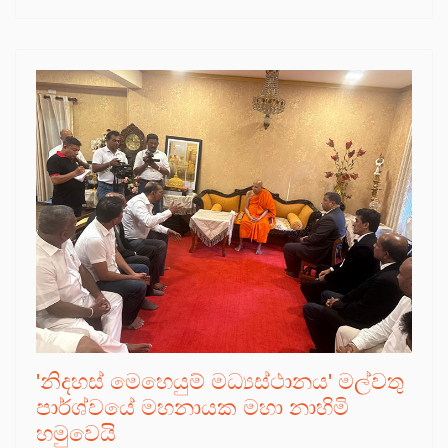
'නිදහස් මෙහෙයුම් මධ්‍යස්ථානය' මල්වතු
පාර්ශ්වයේ මහනායක මහා නාහිමි
හමුවෙයි