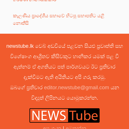
කැලණිය ප්‍රාදේශීය සභාවේ හිටපු සභාපතිට යළි
නොතීසි
newstube.lk වෙබ් අඩවියේ පළවන සියළු ප්‍රවෘත්ති සහ
විශේෂාංග ආශ්‍රිතව කිසිවකුට හානිකර යමක් පළ වී
ඇත්නම් ඒ අගතියට පත් පාර්ශවයට ඊට ප්‍රතිචාර
දැක්වීමට ඇති අයිතියට අපි ගරු කරමු.
ඔබගේ ප්‍රතිචාර
editor.newstube@gmail.com
යන
විද්‍යුත් ලිපිනයට යොමුකරන්න.
අප ගැන
|
අමතන්න