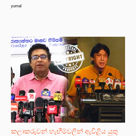
yumal
කලාකරුවන් හැඟීම්වලින් ඇවිළිය යුතු