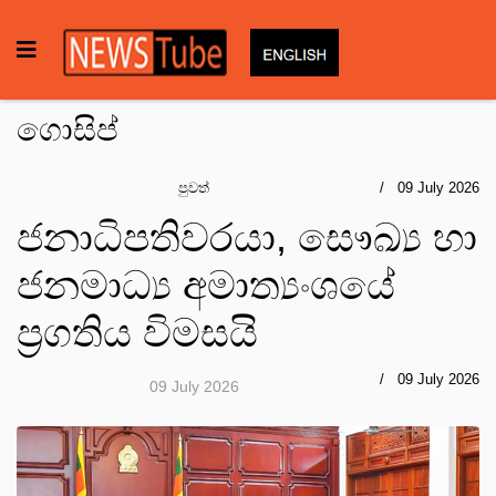
ගොසිප්
පුවත්
09 July 2026
ජනාධිපතිවරයා, සෞඛ්‍ය හා
ජනමාධ්‍ය අමාත්‍යංශයේ
ප්‍රගතිය විමසයි
09 July 2026
09 July 2026