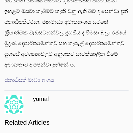
කිරීමෙන් සෞඛ්‍ය සේවාව ගුණාත්මකව පියවරකින්
ඉහළට ඔසවා තැබීමට හැකි වනු ඇති බව ද පෙන්වා දුන්
ජනාධිපතිවරයා, ජනමාධ්‍ය අමාත්‍යාංශය යටතේ
ක්‍රියාත්මක වැඩසටහන්වල ප්‍රගතිය ද විමසා බලා රජයේ
මුද්‍රණ දෙපාර්තමේන්තුව සහ තැපැල් දෙපාර්තමේන්තුව
යුගයේ අවශ්‍යතාවලට අනුගතව යාවත්කාලීන වීමේ
අවශ්‍යතාව ද පෙන්වා දුන්නේ ය.
ජනාධිපති මාධ්‍ය අංශය
yumal
Related Articles