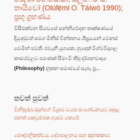
තායිවෝ (Olúfẹ́mi O. Táíwò 1990);
ප්‍රභූ ග්‍රහණය
විසිඑක්වන සියවසේ සන්නිවේදන තාක්ෂණයේ
දියුණුවත් සමග මිනිස් චින්තනය ශීඝ්‍රයෙන් වෙනස්
වෙමින් පවතී. එවැනි යුගයක, හුදෙක් විශ්වවිද්‍යාල
කාමරවලට පමණක් සීමා වී තිබූ දර්ශනවාදය
(Philosophy)
නූතන සමාජයේ සැබෑ ප්‍ර...
තවත් පුවත්
විනිසුරුවරුන්ගේ විශ්‍රාම වයස සංශෝධනයට අදාළ
පනත් කෙටුම්පත ගැසට් කෙරේ
පෞද්ගලිකත්වය, දේශපාලනය සහ කුහකකම;