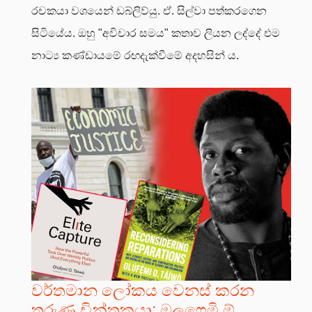
රචකයා වශයෙන් ඩබ්ලිව්යු. ඒ. සිල්වා පත්කරගෙන
සිටියේය. ඔහු "අවිචාර සමය" කතාව ලියන ලද්දේ එම
නාට්‍ය කණ්ඩායමේ රඟදැක්වීමේ අදහසින් ය.
වර්තමාන ලෝකය වෙනස් කරන
තරුණ චින්තකයා; ඔලූෆෙමි ඕ.