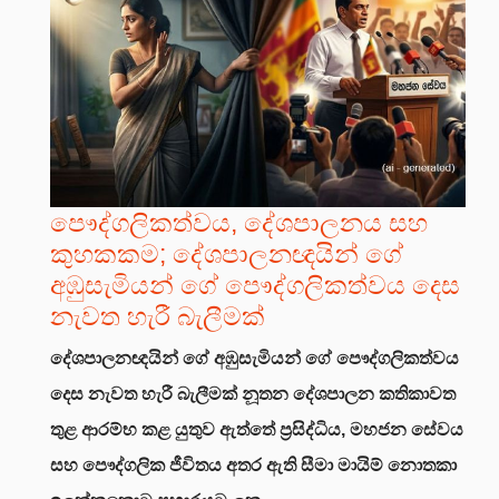
පෞද්ගලිකත්වය, දේශපාලනය සහ
කුහකකම; දේශපාලනඥයින් ගේ
අඹුසැමියන් ගේ පෞද්ගලිකත්වය දෙස
නැවත හැරී බැලීමක්
දේශපාලනඥයින් ගේ අඹුසැමියන් ගේ පෞද්ගලිකත්වය
දෙස නැවත හැරී බැලීමක්
නූතන දේශපාලන කතිකාවත
තුළ ආරම්භ කළ යුතුව ඇත්තේ ප්‍රසිද්ධිය, මහජන සේවය
සහ පෞද්ගලික ජීවිතය අතර ඇති සීමා මායිම් නොතකා