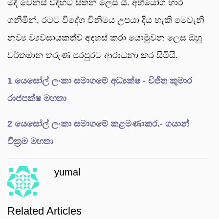
මිදී වෙනස් විදිහට සිතන ලෙස යි. අභියෝග භාර
ගනිමින්, රටට විදේශ විනිමය උපයා දිය හැකි මෙවැනි
නව්‍ය ව්‍යවසායකත්ව අදහස් කරා යොමුවන ලෙස ඔහු
වර්තමාන තරුණ පරපුරට ආරාධනා කර සිටියි.
1 යෙසෝල් ලංකා සමාගමේ අධ්‍යක්ෂ - විජිත කුමාර
රාජපක්ෂ මහතා
2 යෙසෝල් ලංකා සමාගමේ කළමණාකර.- ගයාන්
වික්‍රම මහතා
yumal
Related Articles