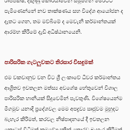
රාජපක්ෂ, දකුණු කොරියාවෙන් සමුගෙන මෙරටට
පැමිණෙන්නේ නව තාක්ෂණය සහ විදේශ ආයෝජන ද
දෑතට ගෙන, තම මව්බිමේ ද මෙවැනි කර්මාන්තයක්
ආරම්භ කිරීමේ දැඩි අධිෂ්ඨානයෙනි.
පාරිසරික ගැටලුවකට තිරසාර විසඳුමක්
එම වකවානුව වන විට ශ්‍රී ලංකාවේ ධීවර කර්මාන්තය
ආශ්‍රිතව ඉවතලන මත්ස්‍ය අවශේෂ හේතුවෙන් විශාල
පාරිසරික හානියක් සිදුවෙමින් පැවතුණි. විශේෂයෙන්ම
මීගමුව යනාදි ප්‍රදේශවල මෙම අපද්‍රව්‍ය ඍජුවම මුහුදට
බැහැර කිරීමත්, කරවල නිෂ්පාදනයේ දී ඉවතලන
කොටස් විධිමත් ක්‍රමවේදයකින් තොරව බැහැර කිරීමත්