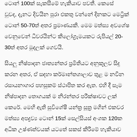
ටොන් 100ක් සැකසීමේ හැකියාව පවතී. කෙසේ
වුවද, දැනට දිවයින පුරා එකතු වන්නේ දිනකට මෙට්‍රික්
ටොන් 50-70ත් අතර ප්‍රමාණයකි. මෙම මත්ස්‍ය අවශේෂ
වෙනුවෙන් ධීවරයින්ට කිලෝග්‍රෑමයකට රුපියල් 20-
30ත් අතර මුදලක් ගෙවයි.
සියලු නිෂ්පාදන ජාත්‍යන්තර ප්‍රමිතියට අනුකූලව සිදු
කරන අතර, ඒ සඳහා කර්මාන්තශාලාව තුළ ම නවීන
රසායනාගාර පහසුකම් ස්ථාපිත කර ඇත. එහි දී සෑම
නිෂ්පාදන තොගයක් ම නිරන්තර පරීක්ෂාවට ලක්
කෙරේ. මෙහි ඇති සුවිශේෂී යන්ත්‍ර සූත්‍ර මගින් එකවර
මත්ස්‍ය අපද්‍රව්‍ය ටොන් 15ක් සෙල්සියස් අංශක 120ක
අධික උෂ්ණත්වයක් යටතේ සකස් කිරීමේ හැකියාව