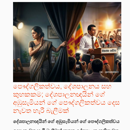
පෞද්ගලිකත්වය, දේශපාලනය සහ
කුහකකම; දේශපාලනඥයින් ගේ
අඹුසැමියන් ගේ පෞද්ගලිකත්වය දෙස
නැවත හැරී බැලීමක්
දේශපාලනඥයින් ගේ අඹුසැමියන් ගේ පෞද්ගලිකත්වය