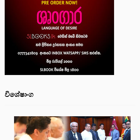
විශේෂාංග