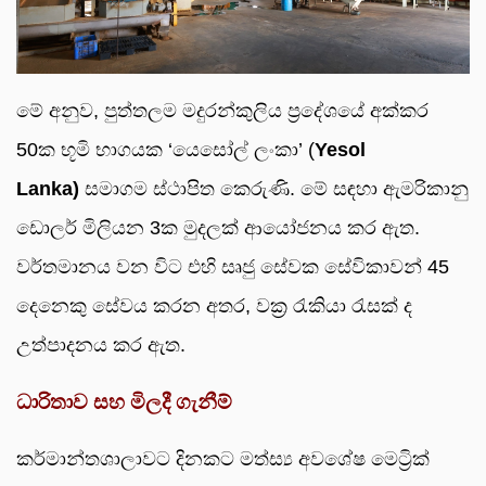
මේ අනුව, පුත්තලම මදුරන්කුලිය ප්‍රදේශයේ අක්කර
50ක භූමි භාගයක ‘යෙසෝල් ලංකා’ (
Yesol
Lanka)
සමාගම ස්ථාපිත කෙරුණි. මේ සඳහා ඇමරිකානු
ඩොලර් මිලියන 3ක මුදලක් ආයෝජනය කර ඇත.
වර්තමානය වන විට එහි සෘජු සේවක සේවිකාවන් 45
දෙනෙකු සේවය කරන අතර, වක්‍ර රැකියා රැසක් ද
උත්පාදනය කර ඇත.
ධාරිතාව සහ මිලදී ගැනීම්
කර්මාන්තශාලාවට දිනකට මත්ස්‍ය අවශේෂ මෙට්‍රික්