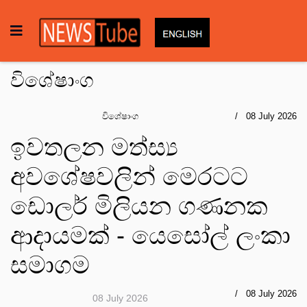
විශේෂාංග
විශේෂාංග
08 July 2026
ඉවතලන මත්ස්‍ය
අවශේෂවලින් මෙරටට
ඩොලර් මිලියන ගණනක
ආදායමක් - යෙසෝල් ලංකා
සමාගම
08 July 2026
08 July 2026