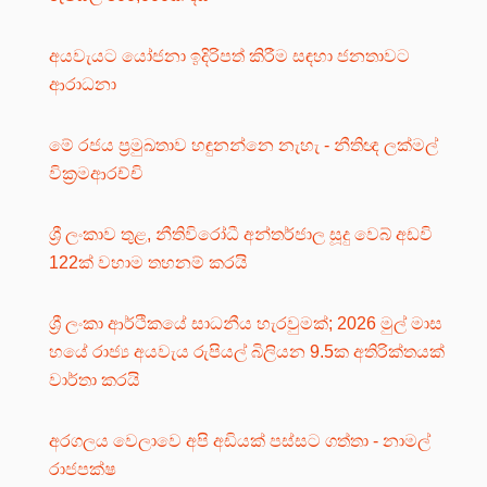
අයවැයට යෝජනා ඉදිරිපත් කිරීම සඳහා ජනතාවට
ආරාධනා
මේ රජය ප්‍රමුඛතාව හඳුනන්නෙ නැහැ - නීතිඥ ලක්මල්
වික්‍රමආරච්චි
ශ්‍රී ලංකාව තුළ, නීතිවිරෝධී අන්තර්ජාල සූදු වෙබ් අඩවි
122ක් වහාම තහනම් කරයි
ශ්‍රී ලංකා ආර්ථිකයේ සාධනීය හැරවුමක්; 2026 මුල් මාස
හයේ රාජ්‍ය අයවැය රුපියල් බිලියන 9.5ක අතිරික්තයක්
වාර්තා කරයි
අරගලය වෙලාවෙ අපි අඩියක් පස්සට ගත්තා - නාමල්
රාජපක්ෂ