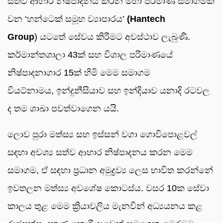
සත්ව ආහාර නිෂ්පාදනය කරන මහා පරිමාණ සමාගමක්
වන ‘හන්ටෙක් සමූහ ව්‍යාපාරය’
(Hantech
Group
) යටතේ සේවය කිරීමට අවස්ථාව ලැබුණි.
කර්මාන්තශාලා 43ක් සහ විශාල පරිමාණයේ
නිෂ්පාදනාගාර 15ක් හිමි මෙම සමාගම
වියට්නාමය, ඉන්දුනීසියාව සහ ඉන්දියාව යනාදි රටවල
ද තම ශාඛා පවත්වාගෙන යයි.
ලොව පුරා මත්ස්‍ය සහ ඉස්සන් වගා ගොවිපොළවල්
සඳහා අවශ්‍ය සත්ව ආහාර නිෂ්පාදනය කරන මෙම
සමාගම, ඒ සඳහා ප්‍රධාන අමුද්‍රව්‍ය ලෙස භාවිත කරන්නේ
ඉවතලන මත්ස්‍ය අවශේෂ කොටස්ය. වසර 10ක සේවා
කාලය තුළ මෙම ක්‍රියාවලිය මැනවින් අධ්‍යයනය කළ