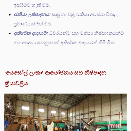
ඉපයීමට හැකි වීම.
රැකියා උත්පාදනය:
සෘජු හා වක්‍ර රැකියා අවස්ථා විශාල
ප්‍රමාණයක් බිහි වීම.
අතිරේක ආදායම්:
ධීවරයන්ට සහ මත්ස්‍ය නිෂ්පාදකයන්ට
තම අපද්‍රව්‍ය වෙනුවෙන් අතිරේක ආදායමක් හිමි වීම.
‘යෙසෝල් ලංකා’ ආයෝජනය සහ නිෂ්පාදන
ක්‍රියාවලිය