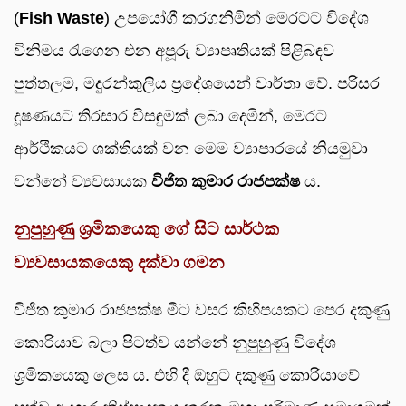
(
Fish Waste
) උපයෝගී කරගනිමින් මෙරටට විදේශ
විනිමය රැගෙන එන අපූරු ව්‍යාපෘතියක් පිළිබඳව
පුත්තලම, මදුරන්කුලිය ප්‍රදේශයෙන් වාර්තා වේ. පරිසර
දූෂණයට තිරසාර විසඳුමක් ලබා දෙමින්, මෙරට
ආර්ථිකයට ශක්තියක් වන මෙම ව්‍යාපාරයේ නියමුවා
වන්නේ ව්‍යවසායක
විජිත කුමාර රාජපක්ෂ
ය.
නුපුහුණු ශ්‍රමිකයෙකු ගේ සිට සාර්ථක
ව්‍යවසායකයෙකු දක්වා ගමන
විජිත කුමාර රාජපක්ෂ මීට වසර කිහිපයකට පෙර දකුණු
කොරියාව බලා පිටත්ව යන්නේ නුපුහුණු විදේශ
ශ්‍රමිකයෙකු ලෙස ය. එහි දී ඔහුට දකුණු කොරියාවේ