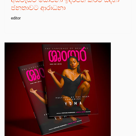
ජනතාවට ආරාධනා
editor