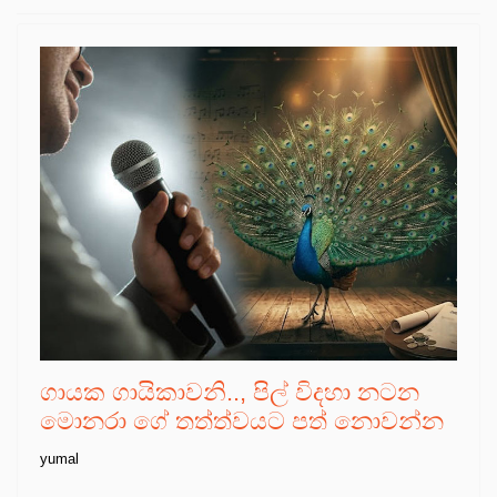
ගායක ගායිකාවනි.., පිල් විදහා නටන
මොනරා ගේ තත්ත්වයට පත් නොවන්න
yumal