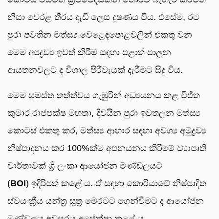
නිසා වෙරළ තීරය දැඩි ලෙස දූෂණය විය. එසේම, රට
පුරා පවතින මත්ස්‍ය වෙළෙඳපොළවලින් එකතු වන
මෙම අපද්‍රව්‍ය ඉවත් කිරීම සඳහා පළාත් පාලන
ආයතනවලට ද විශාල පිරිවැයක් දැරීමට සිදු විය.
මෙම සමස්ත තත්ත්වය ගැඹුරින් අධ්‍යයනය කළ විජිත
කුමාර රාජපක්ෂ මහතා, දිවයින පුරා ඉවතලන මත්ස්‍ය
කොටස් එකතු කර, මත්ස්‍ය ආහාර සඳහා අවශ්‍ය අමුද්‍රව්‍ය
නිෂ්පාදනය කර 100%ක්ම අපනයනය කිරීමේ ව්‍යාපෘති
වාර්තාවක් ශ්‍රී ලංකා ආයෝජන මණ්ඩලයට
(
BOI
) ඉදිරිපත් කළේ ය. ඒ සඳහා කොරියාවේ නිෂ්පාදිත
ස්වයංක්‍රීය යන්ත්‍ර සූත්‍ර මෙරටට ගෙන්වීමට ද ආයෝජන
මණ්ඩලය අවසරය අපේක්ෂා කළේ ය.