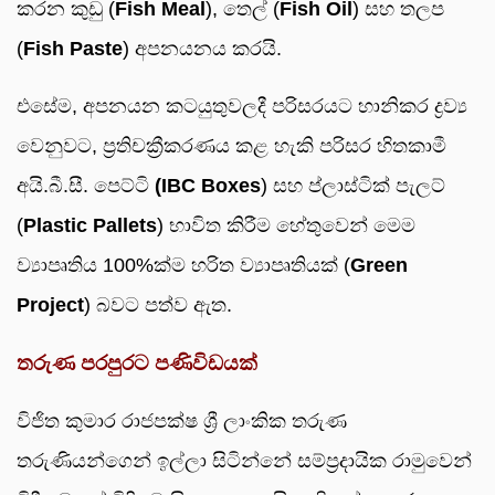
කරන කුඩු (
Fish Meal
), තෙල් (
Fish Oil
) සහ තලප
(
Fish Paste
) අපනයනය කරයි.
එසේම, අපනයන කටයුතුවලදී පරිසරයට හානිකර ද්‍රව්‍ය
වෙනුවට, ප්‍රතිචක්‍රීකරණය කළ හැකි පරිසර හිතකාමී
අයි.බී.සී. පෙට්ටි
(IBC Boxes
) සහ ප්ලාස්ටික් පැලට්
(
Plastic Pallets
) භාවිත කිරීම හේතුවෙන් මෙම
ව්‍යාපෘතිය 100%ක්ම හරිත ව්‍යාපෘතියක් (
Green
Project
) බවට පත්ව ඇත.
තරුණ පරපුරට පණිවිඩයක්
විජිත කුමාර රාජපක්ෂ ශ්‍රී ලාංකික තරුණ
තරුණියන්ගෙන් ඉල්ලා සිටින්නේ සම්ප්‍රදායික රාමුවෙන්