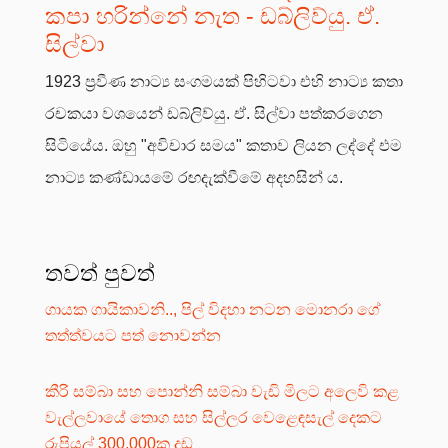
කපා හරින්නේ නැත - ඩබ්ලිව්යු. ඒ.
සිල්වා
1923 ප්‍රවීණ නාට්‍ය සංගමයක් පිහිටවා එහි නාට්‍ය කතා
රචකයා වශයෙන් ඩබ්ලිව්යු. ඒ. සිල්වා පත්කරගෙන
සිටියේය. ඔහු "අවිචාර සමය" කතාව ලියන ලද්දේ එම
නාට්‍ය කණ්ඩායමේ රඟදැක්වීමේ අදහසින් ය.
තවත් පුවත්
ගායක ගායිකාවනි.., පිල් විදහා නටන මොනරා ගේ
තත්ත්වයට පත් නොවන්න
කීරි සම්බා සහ පොන්නි සම්බා වැඩි මිලට අලෙවි කළ
වැල්ලවායේ තොග සහ සිල්ලර වෙළෙඳසැල් දෙකට
රුපියල් 300,000ක දඩ