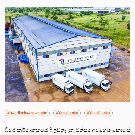
#lk#srilanka#newstube
#YesolLanka
#Yesol Lanka
ධීවර කර්මාන්තයේ දී ඉවතලන මත්ස්‍ය අවශේෂ කොටස්