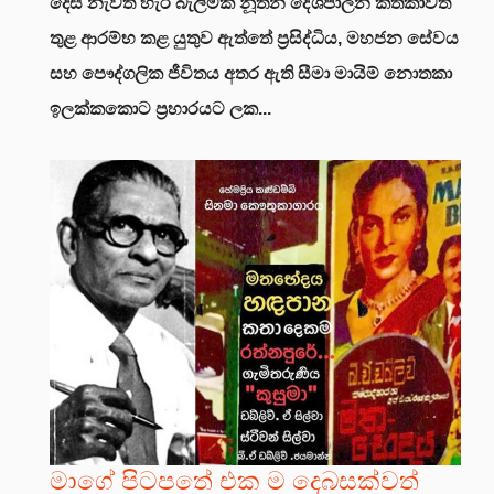
දෙස නැවත හැරී බැලීමක්
නූතන දේශපාලන කතිකාවත
තුළ ආරම්භ කළ යුතුව ඇත්තේ ප්‍රසිද්ධිය, මහජන සේවය
සහ පෞද්ගලික ජීවිතය අතර ඇති සීමා මායිම් නොතකා
ඉලක්කකොට ප්‍රහාරයට ලක...
මාගේ පිටපතේ එක ම දෙබසක්වත්