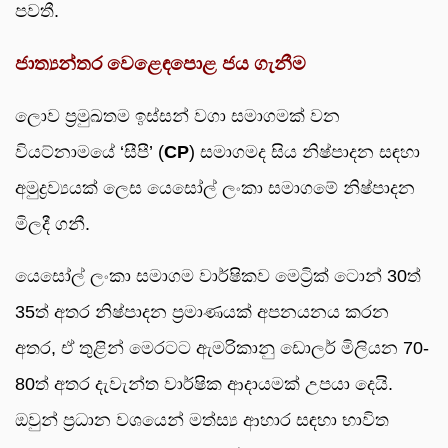
පවතී.
ජාත්‍යන්තර වෙළෙඳපොළ ජය ගැනීම
ලොව ප්‍රමුඛතම ඉස්සන් වගා සමාගමක් වන
වියට්නාමයේ ‘සීපී’ (
CP
) සමාගමද සිය නිෂ්පාදන සඳහා
අමුද්‍රව්‍යයක් ලෙස යෙසෝල් ලංකා සමාගමේ නිෂ්පාදන
මිලදී ගනී.
යෙසෝල් ලංකා සමාගම වාර්ෂිකව මෙට්‍රික් ටොන් 30ත්
35ත් අතර නිෂ්පාදන ප්‍රමාණයක් අපනයනය කරන
අතර, ඒ තුළින් මෙරටට ඇමරිකානු ඩොලර් මිලියන 70-
80ත් අතර දැවැන්ත වාර්ෂික ආදායමක් උපයා දෙයි.
ඔවුන් ප්‍රධාන වශයෙන් මත්ස්‍ය ආහාර සඳහා භාවිත