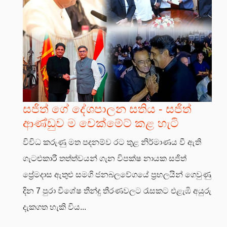
සජිත් ගේ දේශපාලන සතිය - සජිත්
ආණ්ඩුව ම චෙක්මේට් කළ හැටි
විවිධ කරුණු මත පදනම්ව රට තුළ නිර්මාණය වී ඇති
ගැටළුකාරී තත්ත්වයන් ගැන විපක්ෂ නායක සජිත්
ප්‍රේමදාස ඇතුළු සමගි ජනබලවේගයේ ප්‍රභලයින් ගෙවුණු
දින 7 පුරා විශේෂ තීන්දු තීරණවලට රැසකට එළැඹි අයුරු
දැකගත හැකි විය...