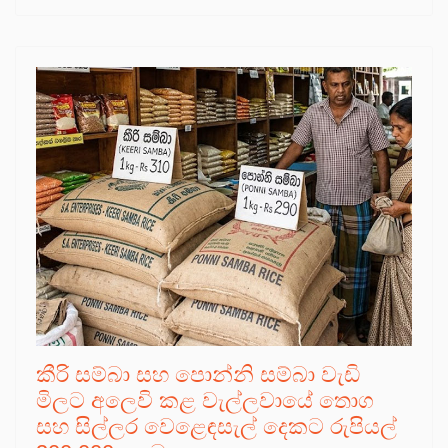
කීරි සම්බා සහ පොන්නි සම්බා වැඩි
මිලට අලෙවි කළ වැල්ලවායේ තොග
සහ සිල්ලර වෙළෙඳසැල් දෙකට රුපියල්