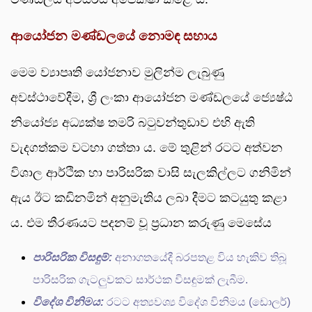
ආයෝජන මණ්ඩලයේ නොමඳ සහාය
මෙම ව්‍යාපෘති යෝජනාව මුලින්ම ලැබුණු
අවස්ථාවේදීම, ශ්‍රී ලංකා ආයෝජන මණ්ඩලයේ ජ්‍යෙෂ්ඨ
නියෝජ්‍ය අධ්‍යක්ෂ තමරි බටුවන්තුඩාව එහි ඇති
වැදගත්කම වටහා ගත්තා ය. මේ තුළින් රටට අත්වන
විශාල ආර්ථික හා පාරිසරික වාසි සැලකිල්ලට ගනිමින්
ඇය ඊට කඩිනමින් අනුමැතිය ලබා දීමට කටයුතු කළා
ය. එම තීරණයට පදනම් වූ ප්‍රධාන කරුණු මෙසේය
පාරිසරික විසඳුම්:
අනාගතයේදී බරපතළ විය හැකිව තිබූ
පාරිසරික ගැටලුවකට සාර්ථක විසඳුමක් ලැබීම.
විදේශ විනිමය:
රටට අත්‍යවශ්‍ය විදේශ විනිමය (ඩොලර්)