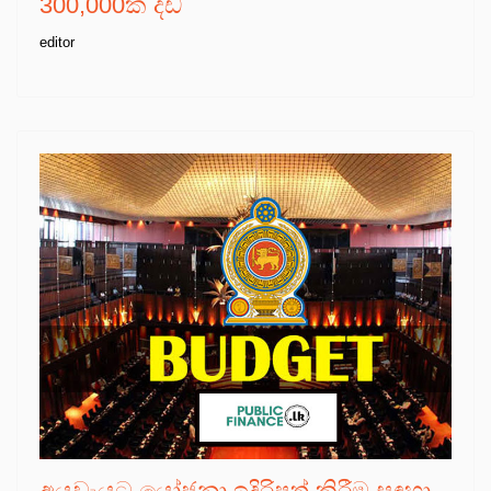
300,000ක දඩ
editor
අයවැයට යෝජනා ඉදිරිපත් කිරීම සඳහා