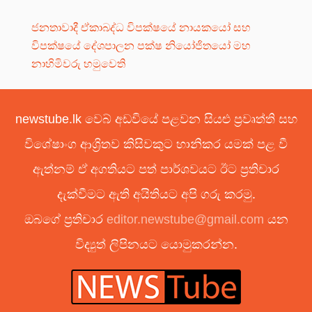
ජනතාවාදී ඒකාබද්ධ විපක්ෂයේ නායකයෝ සහ
විපක්ෂයේ දේශපාලන පක්ෂ නියෝජිතයෝ මහ
නාහිමිවරු හමුවෙති
newstube.lk වෙබ් අඩවියේ පළවන සියළු ප්‍රවෘත්ති සහ
විශේෂාංග ආශ්‍රිතව කිසිවකුට හානිකර යමක් පළ වී
ඇත්නම් ඒ අගතියට පත් පාර්ශවයට ඊට ප්‍රතිචාර
දැක්වීමට ඇති අයිතියට අපි ගරු කරමු.
ඔබගේ ප්‍රතිචාර
editor.newstube@gmail.com
යන
විද්‍යුත් ලිපිනයට යොමුකරන්න.