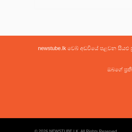
newstube.lk වෙබ් අඩවියේ පළවන සියළු ප
ඔබගේ ප්‍රත
© 2026 NEWSTUBE.LK. All Rights Reserved