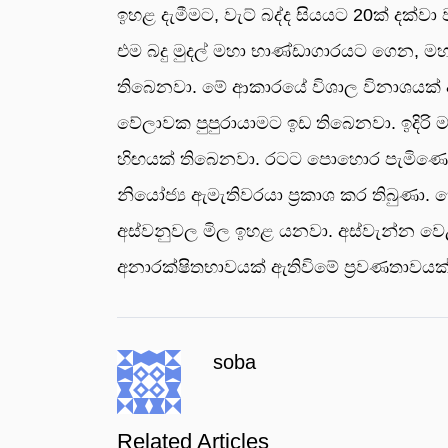
ඉහළ දැමීමට, වැට් බද්ද සියයට 20ක් දක්
එම බදු මුදල් මහා භාණ්ඩාගාරයට ගෙන, මහ
තිබෙනවා. මේ ආකාරයේ විශාල විනාශයක් ආණ
වේලාවක පුපුරායාමට ඉඩ තිබෙනවා. ඉදිරි
හිඟයක් තිබෙනවා. රටට පොහොර පැමිණෙන 
නියෝජ්‍ය ඇමැතිවරයා ප්‍රකාශ කර තිබුණා.
අස්වනුවල මිල ඉහළ යනවා. අස්වැන්න වෙළ
අනාරක්ෂිතභාවයක් ඇතිවිමේ ප්‍රවණතාවයක්
soba
Related Articles