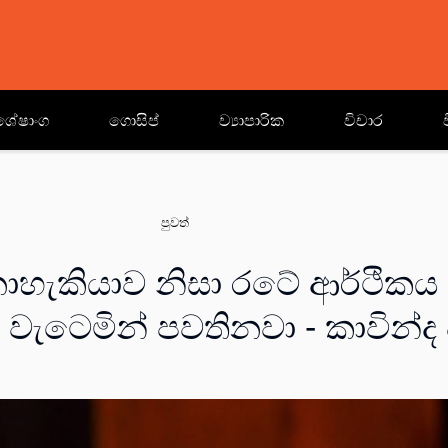
ශේෂාංග
ගොසිප්
ව්‍යාපාරික
විචාර
පුවත්
හැකියාව නිසා රටේ ආර්ථිකය 
ැටෙමින් පවතිනවා - කාවින්