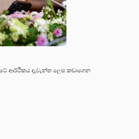
ටේ ආර්ථිකය දැවැන්ත ලෙස කඩාගෙන