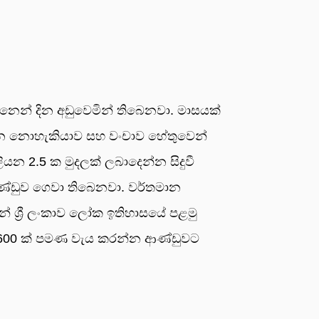
 දිනෙන් දින අඩුවෙමින් තිබෙනවා. මාසයක්
තිබෙන නොහැකියාව සහ වංචාව හේතුවෙන්
ියන 2.5 ක මුදලක් ලබාදෙන්න සිදුවී
ආණ්ඩුව ගෙවා තිබෙනවා. වර්තමාන
 ශ්‍රී ලංකාව ලෝක ඉතිහාසයේ පළමු
න 600 ක් පමණ වැය කරන්න ආණ්ඩුවට