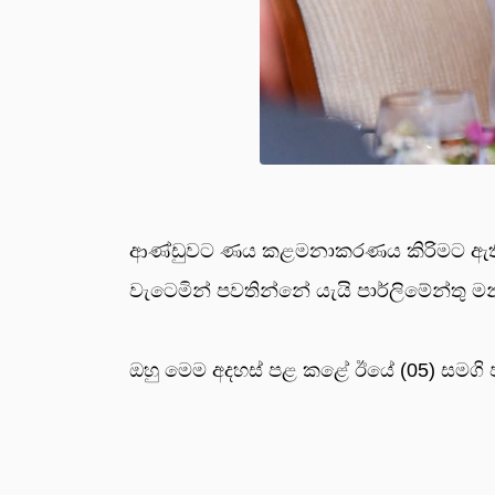
ආණ්ඩුවට ණය කළමනාකරණය කිරිමට ඇති 
වැටෙමින් පවතින්නේ යැයි පාර්ලිමේන්තු මන්
ඔහු මෙම අදහස් පළ කළේ ඊයේ (05) සමගි ජන