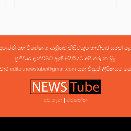
්‍රවෘත්ති සහ විශේෂාංග ආශ්‍රිතව කිසිවකුට හානිකර යමක් 
ප්‍රතිචාර දැක්වීමට ඇති අයිතියට අපි ගරු කරමු.
ිචාර
editor.newstube@gmail.com
යන විද්‍යුත් ලිපිනයට 
අප ගැන
|
අමතන්න