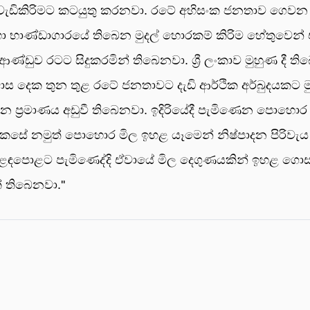
වා වැඩිකිරිමට කටයුතු කරනවා. රටේ අහිසංක ජනතාව ගෙවන 
ා භාණ්ඩාගාරයේ තිබෙන මුදල් හොරකම් කිරිම හේතුවෙන් එම
්ඩුව රටට සිදුකරමින් තිබෙනවා. ශ්‍රී ලංකාව මුහුණ දී 
 මාස දෙක තුන තුළ රටේ ජනතාවට දැඩි ආර්ථික අර්බුදයක
ප්‍රමාණය අඩුවී තිබෙනවා. ඉදිරියේදී පැමිණෙන පොහො
 කෙසේ නමුත් පොහොර මිල ඉහළ යෑමෙන් නිෂ්පාදන පිරිවැය 
ඳපොළට පැමිණෙද්දි ඒවායේ මිල දෙගුණයකින් ඉහළ ගොස් ති
 තිබෙනවා.''