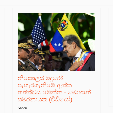
නිකොලස් මදුරෝ
පැහැරගැනීමේ ඇත්ත
තත්ත්වය මෙන්න - මොහාන්
සමරනායක (වීඩියෝ)
Sandu