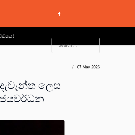
වීඩියෝ
07 May 2026
දැවැන්ත ලෙස
ද ජයවර්ධන