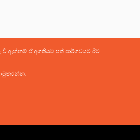
පළ වී ඇත්නම් ඒ අගතියට පත් පාර්ශවයට ඊට
යොමුකරන්න.