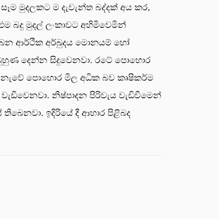
සෑම මුදලකට ම දැවැන්ත බද්දක් අය කර,
 බදු මුදල් ලංකාවට අහිමිවෙමින්
තිබෙන ආර්ථික අර්බුදය මොනයම් හෝ
ට මුහුණ දෙන්න සිදුවෙනවා. රටේ පොහොර
ර නැවේ පොහොර මිල අධික බව කෘෂිකර්ම
වැඩිවෙනවා. නිෂ්පාදන පිරිවැය වැඩිවීමෙන්
බෙනවා. ඉදිරියේ දී ආහාර පිළිබද