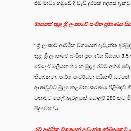
එම මාධ්‍ය හමුවේ දී වැඩි දුරටත් අදහස් දැක්
මාසයක් තුළ ශ්‍රී ලංකාවේ සංචිත ප්‍රමාණය ස
‘‘ශ්‍රී ලංකාව ආර්ථික වශයෙන් දැවැන්ත අර්
තුළ ශ්‍රී ලංකාවේ සංචිත ප්‍රමාණය සියය
ඩොලර් මිලියන 2.5 ක මුදල් රටට අහිමි වෙල
තිබෙනවා. මාර්ග සංවර්ධන අධිකාරි යටතේ
ආණ්ඩුවට මුල්‍ය කළමනාකරණය පිළිබඳව ති
වතාවට තෙල් බැරලයක් ඩොලර් 280 කට මි
සිදුවෙනවා.
රට ආර්ථික වශයෙන් දැවැන්ත අර්බුදයකට 