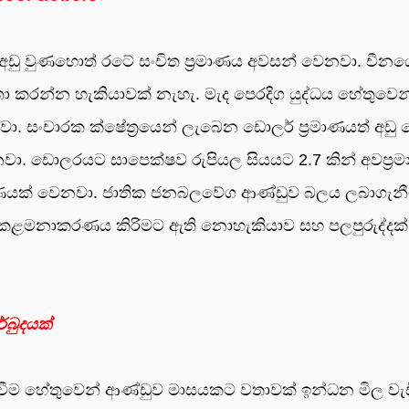
‍රමාණය අඩු වුණහොත් රටේ සංචිත ප්‍රමාණය අවසන් වෙනවා. චී
තා කරන්න හැකියාවක් නැහැ. මැද පෙරදිග යුද්ධය හේතුවෙන්
ෙනවා. සංචාරක ක්ෂේත්‍රයෙන් ලැබෙන ඩොලර් ප්‍රමාණයත් අ
නවා. ඩොලරයට සාපෙක්ෂව රුපියල සියයට 2.7 කින් අවප්‍
රමාණයක් වෙනවා. ජාතික ජනබලවේග ආණ්ඩුව බලය ලබාගැ
කළමනාකරණය කිරිමට ඇති නොහැකියාව සහ පලපුරුද්දක්
්බුදයක්
 හේතුවෙන් ආණ්ඩුව මාසයකට වතාවක් ඉන්ධන මිල වැඩි කිර