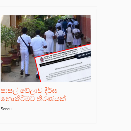
පාසල් වේලාව දීර්ඝ
නොකිරීමට තීරණයක්
Sandu