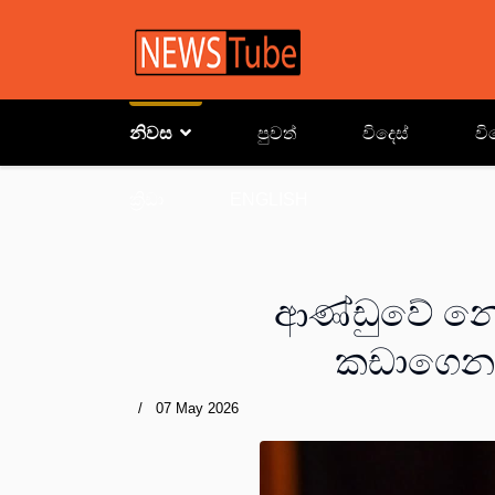
නිවස
පුවත්
විදෙස්
වි
ක්‍රිඩා
ENGLISH
ආණ්ඩුවේ නො
කඩාගෙන ව
07 May 2026