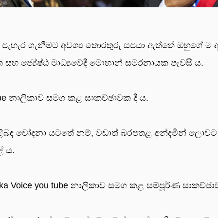
 පැහැර ගැනීමට අවශ්‍ය තොරතුරු සපයා ඇත්තේ ඔහුගේ ම 
හ ජ්‍යේෂ්ඨ මාධ්‍යවේදී මොහාන් සමරනායක පැවසී ය.
be නාලිකාව සමග කළ සාකච්ඡාවක දී ය.
 පිළිබඳ චෝදනා යටතේ නම්, වඩාත් බරපතළ අන්දමින් ලොවට ම
ේ ය.
Voice you tube නාලිකාව සමග කළ සම්පූර්ණ සාකච්ඡාව 