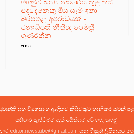
මීගමුව බන්ධනාගාරය තුළ තිස්
දෙදෙනෙකු මිය යෑම ඉතා
බරපතළ අපරාධයක් -
ජනාධිපති නීතිඥ මෛත්‍රී
ගුණරත්න
yumal
්‍රවෘත්ති සහ විශේෂාංග ආශ්‍රිතව කිසිවකුට හානිකර යමක් 
ප්‍රතිචාර දැක්වීමට ඇති අයිතියට අපි ගරු කරමු.
ිචාර
editor.newstube@gmail.com
යන විද්‍යුත් ලිපිනයට 