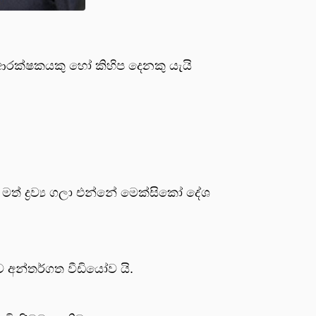
ආරක්ෂකයකු හෝ කිහිප දෙනකු යැයි
ත් ද්‍රව්‍ය ගලා එන්නේ මෙක්සිකෝ දේශ
අන්තර්ගත වීඩියෝව යි.