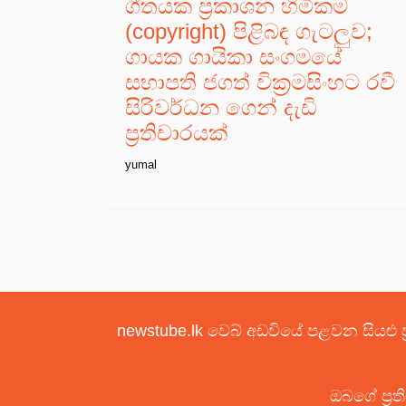
ගීතයක ප්‍රකාශන හිමිකම
(copyright) පිළිබඳ ගැටලුව;
ගායක ගායිකා සංගමයේ
සභාපති ජගත් වික්‍රමසිංහට රවී
සිරිවර්ධන ගෙන් දැඩි
ප්‍රතිචාරයක්
yumal
newstube.lk වෙබ් අඩවියේ පළවන සියළු ප
ඔබගේ ප්‍රත