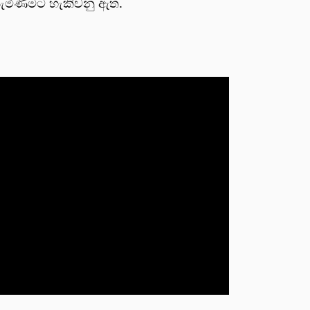
මිණිමට හැකිවනු ඇත.