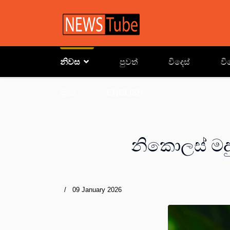
නිවස
පුවත්
විදෙස්
වි
ක්‍රිඩා
ENGLISH
නිකොලස් මද
09 January 2026