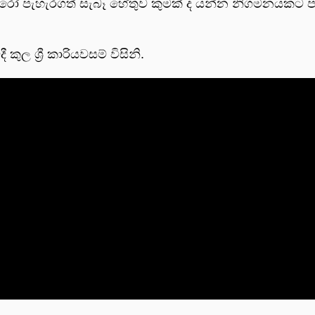
ෝ පැහැරගත් සැබෑ හේතුව කුමක් ද යන්න නිගමනයකට පැ
ල ශ්‍රී කාරියවසම් විසිනි.