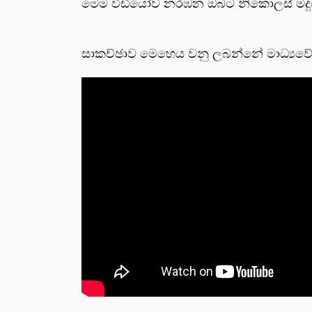
මෙම විඩියෝව නරඹන ඔබට නිකොලස් මදුර
සාකච්ඡාව මෙහෙය වනු ලබන්නේ මාධ්‍යවේදී කු