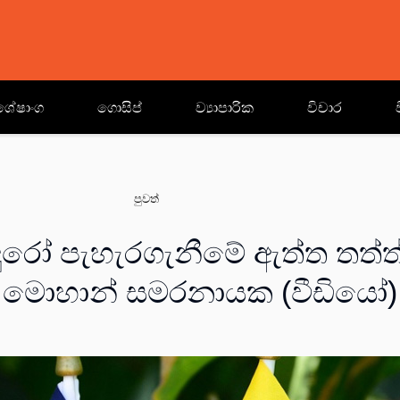
ශේෂාංග
ගොසිප්
ව්‍යාපාරික
විචාර
පුවත්
ුරෝ පැහැරගැනීමේ ඇත්ත තත්ත
මොහාන් සමරනායක (වීඩියෝ)