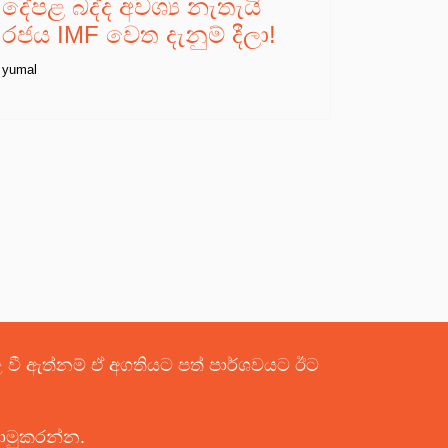
දේපළ බද්ද අවශ්‍ය නැතැයි
රජය IMF වෙත දැනුම් දීලා!
yumal
පළ වී ඇත්නම් ඒ අගතියට පත් පාර්ශවයට ඊට
යොමුකරන්න.