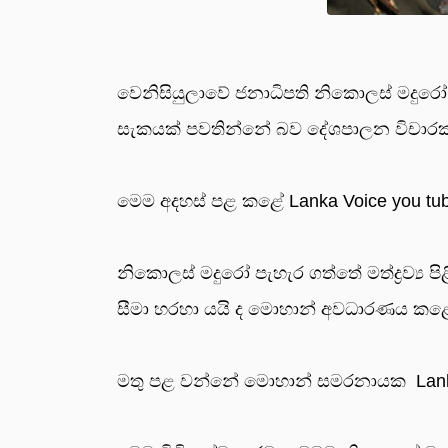
වෙනිසියුලාවේ ජනාධිපති නිකොලස් මදුරෝ
සැකයක් පවතින්නේ බව දේශපාලන විචාරක ස
මෙම අදහස් පළ කළේ Lanka Voice you tu
නිකොලස් මදුරෝ පැහැර ගත්තේ මත්ද්‍රව්‍ය
සීමා හරහා යයි ද මොහාන් අවධාරණය කළ
මතු පළ වන්නේ මොහාන් සමරනායක Lanka 